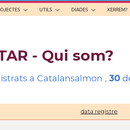
ROJECTES
UTILS
DIADES
XERREM?
TAR - Qui som?
gistrats a Catalansalmon ,
30
de
data registre