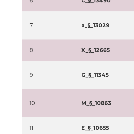
6
C_§_13490
7
a_§_13029
8
X_§_12665
9
G_§_11345
10
M_§_10863
11
E_§_10655