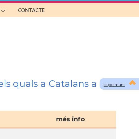
CONTACTE
ls quals a Catalans a
capdamunt
més info