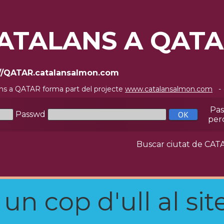
ATALANS A QAT
://QATAR.catalansalmon.com
ns a QATAR forma part del projecte
www.catalansalmon.com
- 
Pa
Passwd
per
Buscar ciutat de C
n cop d'ull al site