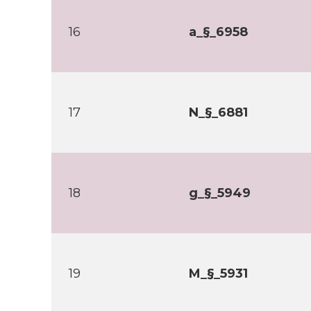
16
a_§_6958
17
N_§_6881
18
g_§_5949
19
M_§_5931