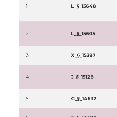
1
L_§_15648
2
L_§_15605
3
X_§_15387
4
J_§_15128
5
G_§_14632