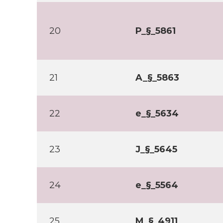
20
P_§_5861
21
A_§_5863
22
e_§_5634
23
J_§_5645
24
e_§_5564
25
M_§_4911