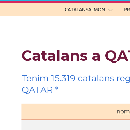
CATALANSALMON
P
Catalans a QA
Tenim 15.319 catalans re
QATAR *
nom