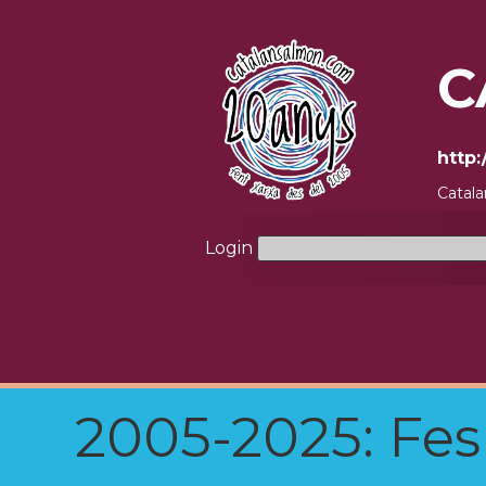
C
http
Catala
Login
2005-2025: Fes u