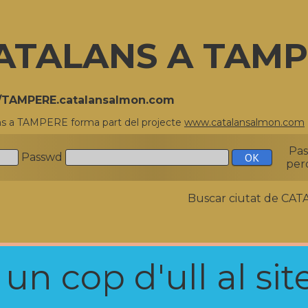
ATALANS A TAM
//TAMPERE.catalansalmon.com
ns a TAMPERE forma part del projecte
www.catalansalmon.com
Pa
Passwd
per
Buscar ciutat de C
n cop d'ull al site