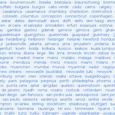
ana
·
bournemouth
·
brasilia
·
bratislava
·
braunschweig
·
brem
buffalo
·
bulgaria
·
burgos
·
cabo verde
·
cádiz
·
cairns
·
calgary
·
·
casablanca
·
casamance
·
chambéry
·
charleston
·
chelmsford
·
·
colorado
·
columbus
·
concepción
·
connecticut
·
copenhagen
·
dakar
·
dallas
·
darmstadt
·
davis
·
delft
·
delhi
·
den haag
·
derr
ven
·
el caire
·
el salvador
·
enniskillen
·
erfurt
·
essaouira
·
estònia
ay
·
gambia
·
gasteiz
·
gdansk
·
geneve
·
genova
·
gent
·
ghan
guadeloupe
·
guangzhou
·
guatemala
·
guayaquil
·
guernsey
·
ii
·
heidelberg
·
heilbronn
·
helsingør
·
helsinki
·
hereford
·
hondur
ul
·
jacksonville
·
jakarta
·
jamaica
·
jena
·
jerusalem
·
jordania
·
k
genfurt
·
koeln
·
kolda
·
kolkata
·
kosovo
·
krakow
·
kuala lumpur
leon
·
letònia
·
liberia
·
liege
·
lille
·
lima
·
limerick
·
lincoln
·
lisboa
·
li
agascar
·
madrid
·
maine
·
mainz
·
malabo
·
malaga
·
maldives
·
ourne
·
mendoza
·
mérida
·
metz
·
mexico
·
miami
·
milano
·
m
bic
·
muenchen
·
mumbai
·
murcia
·
myanmar
·
nador
·
nagoy
new orleans
·
newcastle (austràlia)
·
newcastle (uk)
·
newyork
enburg
·
oman
·
oran
·
orlando
·
osaka
·
ottawa
·
ouagadougou
·
aty
·
paris
·
patagonia
·
perpinya
·
perth
·
philadelphia
·
phoenix
·
co
·
punta cana
·
qatar
·
qingdao
·
quebec
·
queenstown
·
queré
o de janeiro
·
riyadh
·
roma
·
rosario
·
rostock
·
rotterdam
·
roue
san diego
·
san francisco
·
san pedro sula
·
sanluispotosí
·
sant pe
·
sao paulo
·
sarasota
·
sardenya
·
seattle
·
seoul
·
serbia
·
sevilla
ampton
·
sri lanka
·
stirling
·
stockholm
·
strasbourg
·
stuttgart
·
su
tanzania
·
tasmania
·
tauranga
·
tel aviv
·
tennessee
·
tijuana
·
s
·
trujillo
·
tunis
·
turku
·
tübingen
·
uganda
·
ulaanbaatar
·
urugu