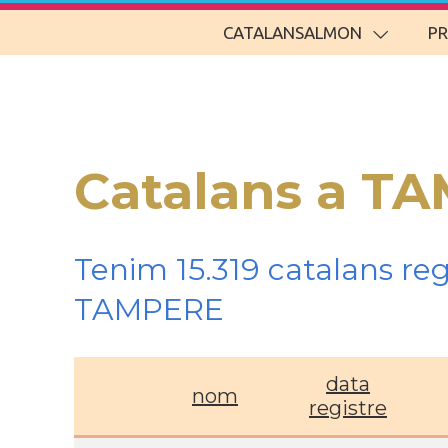
CATALANSALMON
P
Catalans a T
Tenim 15.319 catalans re
TAMPERE
data
nom
registre