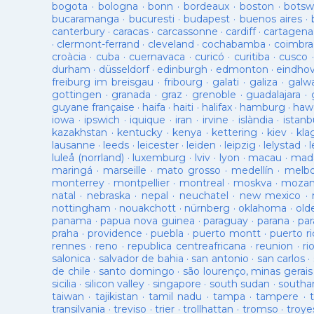
bogota
·
bologna
·
bonn
·
bordeaux
·
boston
·
botsw
bucaramanga
·
bucuresti
·
budapest
·
buenos aires
·
canterbury
·
caracas
·
carcassonne
·
cardiff
·
cartagena
·
clermont-ferrand
·
cleveland
·
cochabamba
·
coimbra
croàcia
·
cuba
·
cuernavaca
·
curicó
·
curitiba
·
cusco
durham
·
düsseldorf
·
edinburgh
·
edmonton
·
eindho
freiburg im breisgau
·
fribourg
·
galati
·
galiza
·
galw
gottingen
·
granada
·
graz
·
grenoble
·
guadalajara
·
guyane française
·
haifa
·
haiti
·
halifax
·
hamburg
·
hawa
iowa
·
ipswich
·
iquique
·
iran
·
irvine
·
islàndia
·
istanb
kazakhstan
·
kentucky
·
kenya
·
kettering
·
kiev
·
kla
lausanne
·
leeds
·
leicester
·
leiden
·
leipzig
·
lelystad
·
luleå (norrland)
·
luxemburg
·
lviv
·
lyon
·
macau
·
mad
maringá
·
marseille
·
mato grosso
·
medellín
·
melb
monterrey
·
montpellier
·
montreal
·
moskva
·
mozam
natal
·
nebraska
·
nepal
·
neuchatel
·
new mexico
·
nottingham
·
nouakchott
·
nürnberg
·
oklahoma
·
old
panama
·
papua nova guinea
·
paraguay
·
parana
·
par
praha
·
providence
·
puebla
·
puerto montt
·
puerto ri
rennes
·
reno
·
republica centreafricana
·
reunion
·
ri
salonica
·
salvador de bahia
·
san antonio
·
san carlos
·
de chile
·
santo domingo
·
são lourenço, minas gerais
sicilia
·
silicon valley
·
singapore
·
south sudan
·
south
taiwan
·
tajikistan
·
tamil nadu
·
tampa
·
tampere
·
transilvania
·
treviso
·
trier
·
trollhattan
·
tromso
·
troye