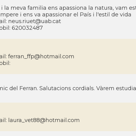
 i la meva familia ens apassiona la natura, vam es
mpere i ens va apassionar el Paí­s i l'estil de vida
il: neus.riuet@uab.cat
bil: 620032487
il: ferran_ffp@hotmail.com
bil:
ic del Ferran. Salutacions cordials. Vàrem estudiar
il: laura_vet88@hotmail.com