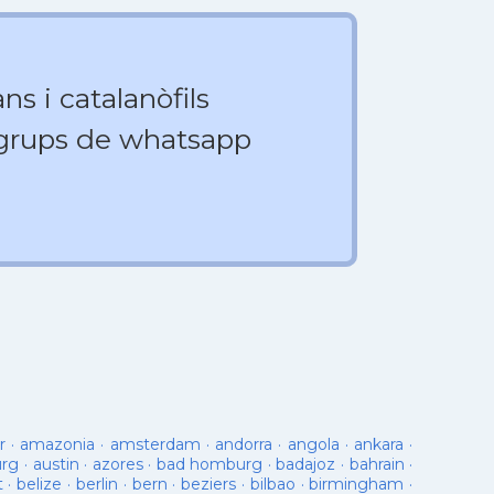
ns i catalanòfils
 grups de whatsapp
r
·
amazonia
·
amsterdam
·
andorra
·
angola
·
ankara
·
urg
·
austin
·
azores
·
bad homburg
·
badajoz
·
bahrain
·
t
·
belize
·
berlin
·
bern
·
beziers
·
bilbao
·
birmingham
·