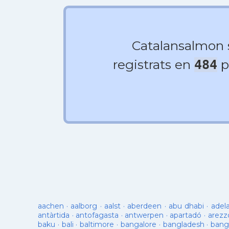
Catalansalmon
registrats en
p
484
aachen
·
aalborg
·
aalst
·
aberdeen
·
abu dhabi
·
adel
antàrtida
·
antofagasta
·
antwerpen
·
apartadó
·
arezz
baku
·
bali
·
baltimore
·
bangalore
·
bangladesh
·
bang