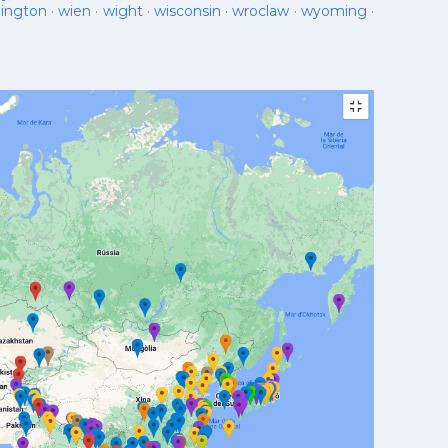
lington
·
wien
·
wight
·
wisconsin
·
wroclaw
·
wyoming
·