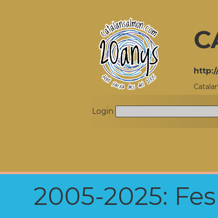
C
http:
Catala
Login
2005-2025: Fes u