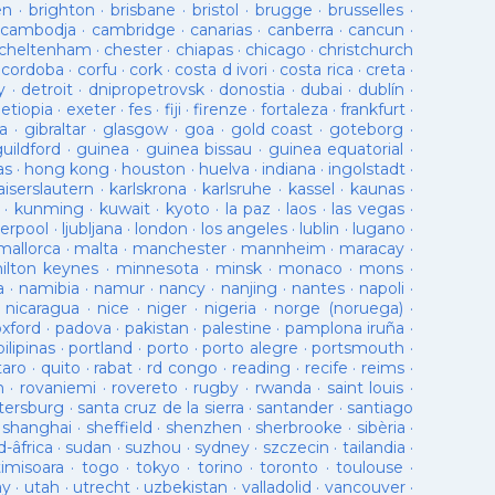
en
·
brighton
·
brisbane
·
bristol
·
brugge
·
brusselles
·
cambodja
·
cambridge
·
canarias
·
canberra
·
cancun
·
cheltenham
·
chester
·
chiapas
·
chicago
·
christchurch
·
cordoba
·
corfu
·
cork
·
costa d ivori
·
costa rica
·
creta
·
y
·
detroit
·
dnipropetrovsk
·
donostia
·
dubai
·
dublín
·
·
etiopia
·
exeter
·
fes
·
fiji
·
firenze
·
fortaleza
·
frankfurt
·
a
·
gibraltar
·
glasgow
·
goa
·
gold coast
·
goteborg
·
guildford
·
guinea
·
guinea bissau
·
guinea equatorial
·
as
·
hong kong
·
houston
·
huelva
·
indiana
·
ingolstadt
·
aiserslautern
·
karlskrona
·
karlsruhe
·
kassel
·
kaunas
·
·
kunming
·
kuwait
·
kyoto
·
la paz
·
laos
·
las vegas
·
verpool
·
ljubljana
·
london
·
los angeles
·
lublin
·
lugano
·
mallorca
·
malta
·
manchester
·
mannheim
·
maracay
·
ilton keynes
·
minnesota
·
minsk
·
monaco
·
mons
·
a
·
namibia
·
namur
·
nancy
·
nanjing
·
nantes
·
napoli
·
·
nicaragua
·
nice
·
niger
·
nigeria
·
norge (noruega)
·
oxford
·
padova
·
pakistan
·
palestine
·
pamplona iruña
·
pilipinas
·
portland
·
porto
·
porto alegre
·
portsmouth
·
taro
·
quito
·
rabat
·
rd congo
·
reading
·
recife
·
reims
·
n
·
rovaniemi
·
rovereto
·
rugby
·
rwanda
·
saint louis
·
tersburg
·
santa cruz de la sierra
·
santander
·
santiago
·
shanghai
·
sheffield
·
shenzhen
·
sherbrooke
·
sibèria
·
d-âfrica
·
sudan
·
suzhou
·
sydney
·
szczecin
·
tailandia
·
timisoara
·
togo
·
tokyo
·
torino
·
toronto
·
toulouse
·
ay
·
utah
·
utrecht
·
uzbekistan
·
valladolid
·
vancouver
·