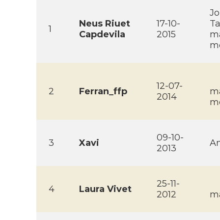
Jo
Neus Riuet
17-10-
Ta
1
Capdevila
2015
ma
mo
12-07-
2
Ferran_ffp
ma
2014
mo
09-10-
3
Xavi
Am
2013
25-11-
4
Laura Vivet
2012
ma