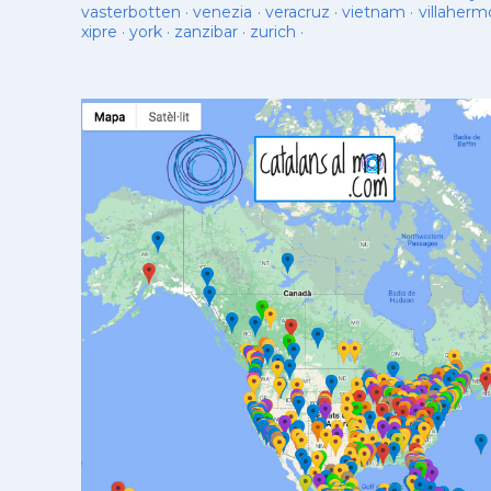
vasterbotten
·
venezia
·
veracruz
·
vietnam
·
villaherm
xipre
·
york
·
zanzibar
·
zurich
·