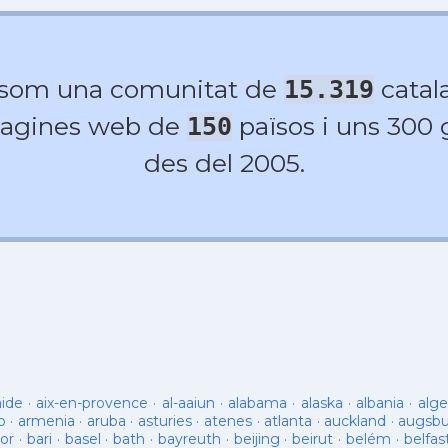
 som una comunitat de
catala
15.319
agines web de
països i uns 300
150
des del 2005.
aide
·
aix-en-provence
·
al-aaiun
·
alabama
·
alaska
·
albania
·
alge
o
·
armenia
·
aruba
·
asturies
·
atenes
·
atlanta
·
auckland
·
augsb
or
·
bari
·
basel
·
bath
·
bayreuth
·
beijing
·
beirut
·
belém
·
belfas