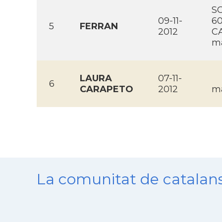
S
09-11-
6
5
FERRAN
2012
CA
ma
LAURA
07-11-
6
CARAPETO
2012
ma
La comunitat de catala