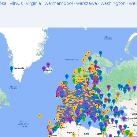
osa
·
vilnius
·
virginia
·
warrnambool
·
warszawa
·
washington
·
wel