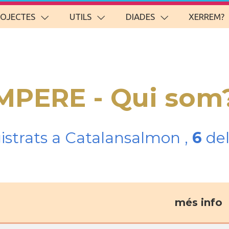
ROJECTES
UTILS
DIADES
XERREM?
AMPERE - Qui som
gistrats a Catalansalmon ,
6
del
més info