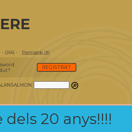
PERE
- (266) -
Permalink (#)
ssword
REGISTRA'T
dut?
ATALANSALMON:
 dels 20 anys!!!!