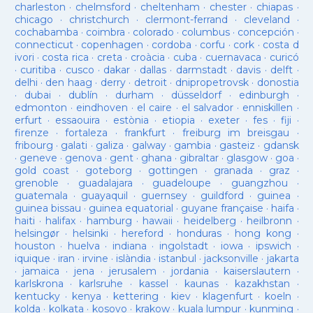
charleston
·
chelmsford
·
cheltenham
·
chester
·
chiapas
·
chicago
·
christchurch
·
clermont-ferrand
·
cleveland
·
cochabamba
·
coimbra
·
colorado
·
columbus
·
concepción
·
connecticut
·
copenhagen
·
cordoba
·
corfu
·
cork
·
costa d
ivori
·
costa rica
·
creta
·
croàcia
·
cuba
·
cuernavaca
·
curicó
·
curitiba
·
cusco
·
dakar
·
dallas
·
darmstadt
·
davis
·
delft
·
delhi
·
den haag
·
derry
·
detroit
·
dnipropetrovsk
·
donostia
·
dubai
·
dublín
·
durham
·
düsseldorf
·
edinburgh
·
edmonton
·
eindhoven
·
el caire
·
el salvador
·
enniskillen
·
erfurt
·
essaouira
·
estònia
·
etiopia
·
exeter
·
fes
·
fiji
·
firenze
·
fortaleza
·
frankfurt
·
freiburg im breisgau
·
fribourg
·
galati
·
galiza
·
galway
·
gambia
·
gasteiz
·
gdansk
·
geneve
·
genova
·
gent
·
ghana
·
gibraltar
·
glasgow
·
goa
·
gold coast
·
goteborg
·
gottingen
·
granada
·
graz
·
grenoble
·
guadalajara
·
guadeloupe
·
guangzhou
·
guatemala
·
guayaquil
·
guernsey
·
guildford
·
guinea
·
guinea bissau
·
guinea equatorial
·
guyane française
·
haifa
·
haiti
·
halifax
·
hamburg
·
hawaii
·
heidelberg
·
heilbronn
·
helsingør
·
helsinki
·
hereford
·
honduras
·
hong kong
·
houston
·
huelva
·
indiana
·
ingolstadt
·
iowa
·
ipswich
·
iquique
·
iran
·
irvine
·
islàndia
·
istanbul
·
jacksonville
·
jakarta
·
jamaica
·
jena
·
jerusalem
·
jordania
·
kaiserslautern
·
karlskrona
·
karlsruhe
·
kassel
·
kaunas
·
kazakhstan
·
kentucky
·
kenya
·
kettering
·
kiev
·
klagenfurt
·
koeln
·
kolda
·
kolkata
·
kosovo
·
krakow
·
kuala lumpur
·
kunming
·