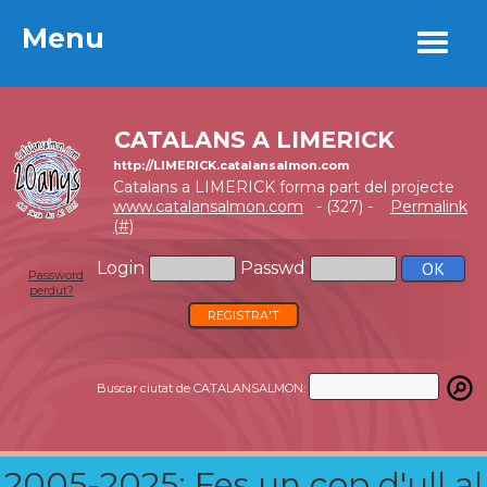
Menu
Menu
CATALANS A LIMERICK
http://LIMERICK.catalansalmon.com
Catalans a LIMERICK forma part del projecte
www.catalansalmon.com
- (327) -
Permalink
(#)
Login
Passwd
Password
perdut?
REGISTRA'T
Buscar ciutat de CATALANSALMON:
2005-2025: Fes un cop d'ull al