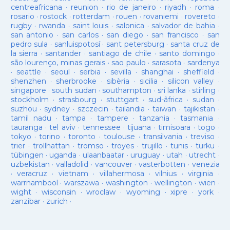
centreafricana
·
reunion
·
rio de janeiro
·
riyadh
·
roma
·
rosario
·
rostock
·
rotterdam
·
rouen
·
rovaniemi
·
rovereto
·
rugby
·
rwanda
·
saint louis
·
salonica
·
salvador de bahia
·
san antonio
·
san carlos
·
san diego
·
san francisco
·
san
pedro sula
·
sanluispotosí
·
sant petersburg
·
santa cruz de
la sierra
·
santander
·
santiago de chile
·
santo domingo
·
são lourenço, minas gerais
·
sao paulo
·
sarasota
·
sardenya
·
seattle
·
seoul
·
serbia
·
sevilla
·
shanghai
·
sheffield
·
shenzhen
·
sherbrooke
·
sibèria
·
sicilia
·
silicon valley
·
singapore
·
south sudan
·
southampton
·
sri lanka
·
stirling
·
stockholm
·
strasbourg
·
stuttgart
·
sud-âfrica
·
sudan
·
suzhou
·
sydney
·
szczecin
·
tailandia
·
taiwan
·
tajikistan
·
tamil nadu
·
tampa
·
tampere
·
tanzania
·
tasmania
·
tauranga
·
tel aviv
·
tennessee
·
tijuana
·
timisoara
·
togo
·
tokyo
·
torino
·
toronto
·
toulouse
·
transilvania
·
treviso
·
trier
·
trollhattan
·
tromso
·
troyes
·
trujillo
·
tunis
·
turku
·
tübingen
·
uganda
·
ulaanbaatar
·
uruguay
·
utah
·
utrecht
·
uzbekistan
·
valladolid
·
vancouver
·
vasterbotten
·
venezia
·
veracruz
·
vietnam
·
villahermosa
·
vilnius
·
virginia
·
warrnambool
·
warszawa
·
washington
·
wellington
·
wien
·
wight
·
wisconsin
·
wroclaw
·
wyoming
·
xipre
·
york
·
zanzibar
·
zurich
·