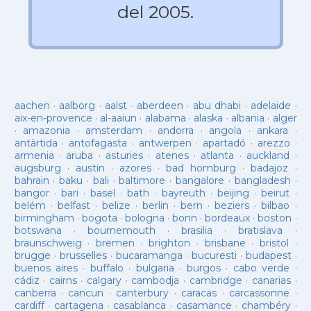
del 2005.
aachen
·
aalborg
·
aalst
·
aberdeen
·
abu dhabi
·
adelaide
·
aix-en-provence
·
al-aaiun
·
alabama
·
alaska
·
albania
·
alger
·
amazonia
·
amsterdam
·
andorra
·
angola
·
ankara
·
antàrtida
·
antofagasta
·
antwerpen
·
apartadó
·
arezzo
·
armenia
·
aruba
·
asturies
·
atenes
·
atlanta
·
auckland
·
augsburg
·
austin
·
azores
·
bad homburg
·
badajoz
·
bahrain
·
baku
·
bali
·
baltimore
·
bangalore
·
bangladesh
·
bangor
·
bari
·
basel
·
bath
·
bayreuth
·
beijing
·
beirut
·
belém
·
belfast
·
belize
·
berlin
·
bern
·
beziers
·
bilbao
·
birmingham
·
bogota
·
bologna
·
bonn
·
bordeaux
·
boston
·
botswana
·
bournemouth
·
brasilia
·
bratislava
·
braunschweig
·
bremen
·
brighton
·
brisbane
·
bristol
·
brugge
·
brusselles
·
bucaramanga
·
bucuresti
·
budapest
·
buenos aires
·
buffalo
·
bulgaria
·
burgos
·
cabo verde
·
cádiz
·
cairns
·
calgary
·
cambodja
·
cambridge
·
canarias
·
canberra
·
cancun
·
canterbury
·
caracas
·
carcassonne
·
cardiff
·
cartagena
·
casablanca
·
casamance
·
chambéry
·