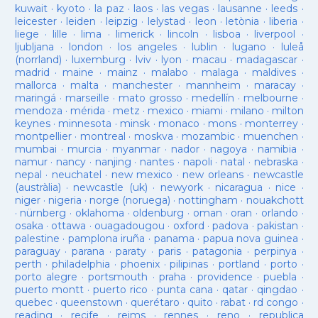
kuwait
·
kyoto
·
la paz
·
laos
·
las vegas
·
lausanne
·
leeds
·
leicester
·
leiden
·
leipzig
·
lelystad
·
leon
·
letònia
·
liberia
·
liege
·
lille
·
lima
·
limerick
·
lincoln
·
lisboa
·
liverpool
·
ljubljana
·
london
·
los angeles
·
lublin
·
lugano
·
luleå
(norrland)
·
luxemburg
·
lviv
·
lyon
·
macau
·
madagascar
·
madrid
·
maine
·
mainz
·
malabo
·
malaga
·
maldives
·
mallorca
·
malta
·
manchester
·
mannheim
·
maracay
·
maringá
·
marseille
·
mato grosso
·
medellín
·
melbourne
·
mendoza
·
mérida
·
metz
·
mexico
·
miami
·
milano
·
milton
keynes
·
minnesota
·
minsk
·
monaco
·
mons
·
monterrey
·
montpellier
·
montreal
·
moskva
·
mozambic
·
muenchen
·
mumbai
·
murcia
·
myanmar
·
nador
·
nagoya
·
namibia
·
namur
·
nancy
·
nanjing
·
nantes
·
napoli
·
natal
·
nebraska
·
nepal
·
neuchatel
·
new mexico
·
new orleans
·
newcastle
(austràlia)
·
newcastle (uk)
·
newyork
·
nicaragua
·
nice
·
niger
·
nigeria
·
norge (noruega)
·
nottingham
·
nouakchott
·
nürnberg
·
oklahoma
·
oldenburg
·
oman
·
oran
·
orlando
·
osaka
·
ottawa
·
ouagadougou
·
oxford
·
padova
·
pakistan
·
palestine
·
pamplona iruña
·
panama
·
papua nova guinea
·
paraguay
·
parana
·
paraty
·
paris
·
patagonia
·
perpinya
·
perth
·
philadelphia
·
phoenix
·
pilipinas
·
portland
·
porto
·
porto alegre
·
portsmouth
·
praha
·
providence
·
puebla
·
puerto montt
·
puerto rico
·
punta cana
·
qatar
·
qingdao
·
quebec
·
queenstown
·
querétaro
·
quito
·
rabat
·
rd congo
·
reading
·
recife
·
reims
·
rennes
·
reno
·
republica