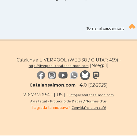
Tornar al capdamunt
Catalans a LIVERPOOL (WEB:38 / CIUTAT: 459) -
[Nseg: 1]
http://liverpool.catalansalmon.com
Catalansalmon.com
-
4
.0 [
02·2025
]
216.73.216.54 - [ US ] -
info@catalansalmon.com
Avís legal / Protecció de Dades / Normes d'ús
T'agrada la iniciativa?
Convida'ns a un café