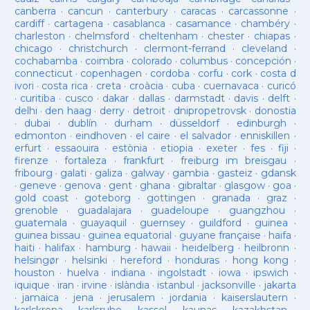
canberra
·
cancun
·
canterbury
·
caracas
·
carcassonne
·
cardiff
·
cartagena
·
casablanca
·
casamance
·
chambéry
·
charleston
·
chelmsford
·
cheltenham
·
chester
·
chiapas
·
chicago
·
christchurch
·
clermont-ferrand
·
cleveland
·
cochabamba
·
coimbra
·
colorado
·
columbus
·
concepción
·
connecticut
·
copenhagen
·
cordoba
·
corfu
·
cork
·
costa d
ivori
·
costa rica
·
creta
·
croàcia
·
cuba
·
cuernavaca
·
curicó
·
curitiba
·
cusco
·
dakar
·
dallas
·
darmstadt
·
davis
·
delft
·
delhi
·
den haag
·
derry
·
detroit
·
dnipropetrovsk
·
donostia
·
dubai
·
dublín
·
durham
·
düsseldorf
·
edinburgh
·
edmonton
·
eindhoven
·
el caire
·
el salvador
·
enniskillen
·
erfurt
·
essaouira
·
estònia
·
etiopia
·
exeter
·
fes
·
fiji
·
firenze
·
fortaleza
·
frankfurt
·
freiburg im breisgau
·
fribourg
·
galati
·
galiza
·
galway
·
gambia
·
gasteiz
·
gdansk
·
geneve
·
genova
·
gent
·
ghana
·
gibraltar
·
glasgow
·
goa
·
gold coast
·
goteborg
·
gottingen
·
granada
·
graz
·
grenoble
·
guadalajara
·
guadeloupe
·
guangzhou
·
guatemala
·
guayaquil
·
guernsey
·
guildford
·
guinea
·
guinea bissau
·
guinea equatorial
·
guyane française
·
haifa
·
haiti
·
halifax
·
hamburg
·
hawaii
·
heidelberg
·
heilbronn
·
helsingør
·
helsinki
·
hereford
·
honduras
·
hong kong
·
houston
·
huelva
·
indiana
·
ingolstadt
·
iowa
·
ipswich
·
iquique
·
iran
·
irvine
·
islàndia
·
istanbul
·
jacksonville
·
jakarta
·
jamaica
·
jena
·
jerusalem
·
jordania
·
kaiserslautern
·