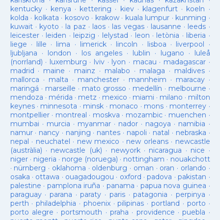
karlskrona
·
karlsruhe
·
kassel
·
kaunas
·
kazakhstan
·
kentucky
·
kenya
·
kettering
·
kiev
·
klagenfurt
·
koeln
·
kolda
·
kolkata
·
kosovo
·
krakow
·
kuala lumpur
·
kunming
·
kuwait
·
kyoto
·
la paz
·
laos
·
las vegas
·
lausanne
·
leeds
·
leicester
·
leiden
·
leipzig
·
lelystad
·
leon
·
letònia
·
liberia
·
liege
·
lille
·
lima
·
limerick
·
lincoln
·
lisboa
·
liverpool
·
ljubljana
·
london
·
los angeles
·
lublin
·
lugano
·
luleå
(norrland)
·
luxemburg
·
lviv
·
lyon
·
macau
·
madagascar
·
madrid
·
maine
·
mainz
·
malabo
·
malaga
·
maldives
·
mallorca
·
malta
·
manchester
·
mannheim
·
maracay
·
maringá
·
marseille
·
mato grosso
·
medellín
·
melbourne
·
mendoza
·
mérida
·
metz
·
mexico
·
miami
·
milano
·
milton
keynes
·
minnesota
·
minsk
·
monaco
·
mons
·
monterrey
·
montpellier
·
montreal
·
moskva
·
mozambic
·
muenchen
·
mumbai
·
murcia
·
myanmar
·
nador
·
nagoya
·
namibia
·
namur
·
nancy
·
nanjing
·
nantes
·
napoli
·
natal
·
nebraska
·
nepal
·
neuchatel
·
new mexico
·
new orleans
·
newcastle
(austràlia)
·
newcastle (uk)
·
newyork
·
nicaragua
·
nice
·
niger
·
nigeria
·
norge (noruega)
·
nottingham
·
nouakchott
·
nürnberg
·
oklahoma
·
oldenburg
·
oman
·
oran
·
orlando
·
osaka
·
ottawa
·
ouagadougou
·
oxford
·
padova
·
pakistan
·
palestine
·
pamplona iruña
·
panama
·
papua nova guinea
·
paraguay
·
parana
·
paraty
·
paris
·
patagonia
·
perpinya
·
perth
·
philadelphia
·
phoenix
·
pilipinas
·
portland
·
porto
·
porto alegre
·
portsmouth
·
praha
·
providence
·
puebla
·