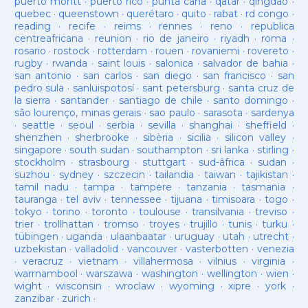
puerto montt
·
puerto rico
·
punta cana
·
qatar
·
qingdao
·
quebec
·
queenstown
·
querétaro
·
quito
·
rabat
·
rd congo
·
reading
·
recife
·
reims
·
rennes
·
reno
·
republica
centreafricana
·
reunion
·
rio de janeiro
·
riyadh
·
roma
·
rosario
·
rostock
·
rotterdam
·
rouen
·
rovaniemi
·
rovereto
·
rugby
·
rwanda
·
saint louis
·
salonica
·
salvador de bahia
·
san antonio
·
san carlos
·
san diego
·
san francisco
·
san
pedro sula
·
sanluispotosí
·
sant petersburg
·
santa cruz de
la sierra
·
santander
·
santiago de chile
·
santo domingo
·
são lourenço, minas gerais
·
sao paulo
·
sarasota
·
sardenya
·
seattle
·
seoul
·
serbia
·
sevilla
·
shanghai
·
sheffield
·
shenzhen
·
sherbrooke
·
sibèria
·
sicilia
·
silicon valley
·
singapore
·
south sudan
·
southampton
·
sri lanka
·
stirling
·
stockholm
·
strasbourg
·
stuttgart
·
sud-âfrica
·
sudan
·
suzhou
·
sydney
·
szczecin
·
tailandia
·
taiwan
·
tajikistan
·
tamil nadu
·
tampa
·
tampere
·
tanzania
·
tasmania
·
tauranga
·
tel aviv
·
tennessee
·
tijuana
·
timisoara
·
togo
·
tokyo
·
torino
·
toronto
·
toulouse
·
transilvania
·
treviso
·
trier
·
trollhattan
·
tromso
·
troyes
·
trujillo
·
tunis
·
turku
·
tübingen
·
uganda
·
ulaanbaatar
·
uruguay
·
utah
·
utrecht
·
uzbekistan
·
valladolid
·
vancouver
·
vasterbotten
·
venezia
·
veracruz
·
vietnam
·
villahermosa
·
vilnius
·
virginia
·
warrnambool
·
warszawa
·
washington
·
wellington
·
wien
·
wight
·
wisconsin
·
wroclaw
·
wyoming
·
xipre
·
york
·
zanzibar
·
zurich
·