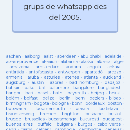
grups de whatsapp des
del 2005.
aachen
·
aalborg
·
aalst
·
aberdeen
·
abu dhabi
·
adelaide
·
aix-en-provence
·
al-aaiun
·
alabama
·
alaska
·
albania
·
alger
·
amazonia
·
amsterdam
·
andorra
·
angola
·
ankara
·
antàrtida
·
antofagasta
·
antwerpen
·
apartadó
·
arezzo
·
armenia
·
aruba
·
asturies
·
atenes
·
atlanta
·
auckland
·
augsburg
·
austin
·
azores
·
bad homburg
·
badajoz
·
bahrain
·
baku
·
bali
·
baltimore
·
bangalore
·
bangladesh
·
bangor
·
bari
·
basel
·
bath
·
bayreuth
·
beijing
·
beirut
·
belém
·
belfast
·
belize
·
berlin
·
bern
·
beziers
·
bilbao
·
birmingham
·
bogota
·
bologna
·
bonn
·
bordeaux
·
boston
·
botswana
·
bournemouth
·
brasilia
·
bratislava
·
braunschweig
·
bremen
·
brighton
·
brisbane
·
bristol
·
brugge
·
brusselles
·
bucaramanga
·
bucuresti
·
budapest
·
buenos aires
·
buffalo
·
bulgaria
·
burgos
·
cabo verde
·
cádiz
·
cairns
·
calgary
·
cambodja
·
cambridge
·
canarias
·