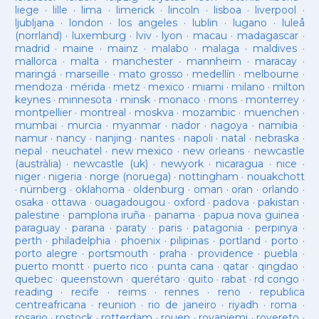
liege
·
lille
·
lima
·
limerick
·
lincoln
·
lisboa
·
liverpool
·
ljubljana
·
london
·
los angeles
·
lublin
·
lugano
·
luleå
(norrland)
·
luxemburg
·
lviv
·
lyon
·
macau
·
madagascar
·
madrid
·
maine
·
mainz
·
malabo
·
malaga
·
maldives
·
mallorca
·
malta
·
manchester
·
mannheim
·
maracay
·
maringá
·
marseille
·
mato grosso
·
medellín
·
melbourne
·
mendoza
·
mérida
·
metz
·
mexico
·
miami
·
milano
·
milton
keynes
·
minnesota
·
minsk
·
monaco
·
mons
·
monterrey
·
montpellier
·
montreal
·
moskva
·
mozambic
·
muenchen
·
mumbai
·
murcia
·
myanmar
·
nador
·
nagoya
·
namibia
·
namur
·
nancy
·
nanjing
·
nantes
·
napoli
·
natal
·
nebraska
·
nepal
·
neuchatel
·
new mexico
·
new orleans
·
newcastle
(austràlia)
·
newcastle (uk)
·
newyork
·
nicaragua
·
nice
·
niger
·
nigeria
·
norge (noruega)
·
nottingham
·
nouakchott
·
nürnberg
·
oklahoma
·
oldenburg
·
oman
·
oran
·
orlando
·
osaka
·
ottawa
·
ouagadougou
·
oxford
·
padova
·
pakistan
·
palestine
·
pamplona iruña
·
panama
·
papua nova guinea
·
paraguay
·
parana
·
paraty
·
paris
·
patagonia
·
perpinya
·
perth
·
philadelphia
·
phoenix
·
pilipinas
·
portland
·
porto
·
porto alegre
·
portsmouth
·
praha
·
providence
·
puebla
·
puerto montt
·
puerto rico
·
punta cana
·
qatar
·
qingdao
·
quebec
·
queenstown
·
querétaro
·
quito
·
rabat
·
rd congo
·
reading
·
recife
·
reims
·
rennes
·
reno
·
republica
centreafricana
·
reunion
·
rio de janeiro
·
riyadh
·
roma
·
rosario
·
rostock
·
rotterdam
·
rouen
·
rovaniemi
·
rovereto
·