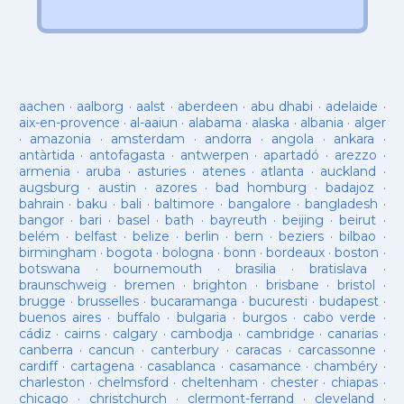
aachen
·
aalborg
·
aalst
·
aberdeen
·
abu dhabi
·
adelaide
·
aix-en-provence
·
al-aaiun
·
alabama
·
alaska
·
albania
·
alger
·
amazonia
·
amsterdam
·
andorra
·
angola
·
ankara
·
antàrtida
·
antofagasta
·
antwerpen
·
apartadó
·
arezzo
·
armenia
·
aruba
·
asturies
·
atenes
·
atlanta
·
auckland
·
augsburg
·
austin
·
azores
·
bad homburg
·
badajoz
·
bahrain
·
baku
·
bali
·
baltimore
·
bangalore
·
bangladesh
·
bangor
·
bari
·
basel
·
bath
·
bayreuth
·
beijing
·
beirut
·
belém
·
belfast
·
belize
·
berlin
·
bern
·
beziers
·
bilbao
·
birmingham
·
bogota
·
bologna
·
bonn
·
bordeaux
·
boston
·
botswana
·
bournemouth
·
brasilia
·
bratislava
·
braunschweig
·
bremen
·
brighton
·
brisbane
·
bristol
·
brugge
·
brusselles
·
bucaramanga
·
bucuresti
·
budapest
·
buenos aires
·
buffalo
·
bulgaria
·
burgos
·
cabo verde
·
cádiz
·
cairns
·
calgary
·
cambodja
·
cambridge
·
canarias
·
canberra
·
cancun
·
canterbury
·
caracas
·
carcassonne
·
cardiff
·
cartagena
·
casablanca
·
casamance
·
chambéry
·
charleston
·
chelmsford
·
cheltenham
·
chester
·
chiapas
·
chicago
·
christchurch
·
clermont-ferrand
·
cleveland
·