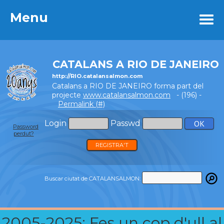
Menu
Menu
CATALANS A RIO DE JANEIRO
http://RIO.catalansalmon.com
Catalans a RIO DE JANEIRO forma part del
projecte
www.catalansalmon.com
- (196) -
Permalink (#)
Login
Passwd
Password
perdut?
REGISTRA'T
Buscar ciutat de CATALANSALMON:
2005-2025: Fes un cop d'ull al