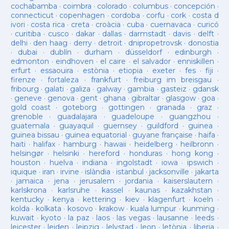
cochabamba
·
coimbra
·
colorado
·
columbus
·
concepción
·
connecticut
·
copenhagen
·
cordoba
·
corfu
·
cork
·
costa d
ivori
·
costa rica
·
creta
·
croàcia
·
cuba
·
cuernavaca
·
curicó
·
curitiba
·
cusco
·
dakar
·
dallas
·
darmstadt
·
davis
·
delft
·
delhi
·
den haag
·
derry
·
detroit
·
dnipropetrovsk
·
donostia
·
dubai
·
dublín
·
durham
·
düsseldorf
·
edinburgh
·
edmonton
·
eindhoven
·
el caire
·
el salvador
·
enniskillen
·
erfurt
·
essaouira
·
estònia
·
etiopia
·
exeter
·
fes
·
fiji
·
firenze
·
fortaleza
·
frankfurt
·
freiburg im breisgau
·
fribourg
·
galati
·
galiza
·
galway
·
gambia
·
gasteiz
·
gdansk
·
geneve
·
genova
·
gent
·
ghana
·
gibraltar
·
glasgow
·
goa
·
gold coast
·
goteborg
·
gottingen
·
granada
·
graz
·
grenoble
·
guadalajara
·
guadeloupe
·
guangzhou
·
guatemala
·
guayaquil
·
guernsey
·
guildford
·
guinea
·
guinea bissau
·
guinea equatorial
·
guyane française
·
haifa
·
haiti
·
halifax
·
hamburg
·
hawaii
·
heidelberg
·
heilbronn
·
helsingør
·
helsinki
·
hereford
·
honduras
·
hong kong
·
houston
·
huelva
·
indiana
·
ingolstadt
·
iowa
·
ipswich
·
iquique
·
iran
·
irvine
·
islàndia
·
istanbul
·
jacksonville
·
jakarta
·
jamaica
·
jena
·
jerusalem
·
jordania
·
kaiserslautern
·
karlskrona
·
karlsruhe
·
kassel
·
kaunas
·
kazakhstan
·
kentucky
·
kenya
·
kettering
·
kiev
·
klagenfurt
·
koeln
·
kolda
·
kolkata
·
kosovo
·
krakow
·
kuala lumpur
·
kunming
·
kuwait
·
kyoto
·
la paz
·
laos
·
las vegas
·
lausanne
·
leeds
·
leicester
·
leiden
·
leipzig
·
lelystad
·
leon
·
letònia
·
liberia
·