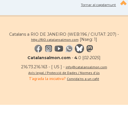
Tornar al capdamunt
Catalans a RIO DE JANEIRO (WEB:196 / CIUTAT: 207) -
[Nseg: 1]
http://RIO.catalansalmon.com
Catalansalmon.com
-
4
.0 [
02·2025
]
216.73.216.163 - [ US ] -
info@catalansalmon.com
Avís legal / Protecció de Dades / Normes d'ús
T'agrada la iniciativa?
Convida'ns a un café