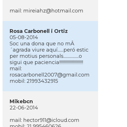
mail: mireiahz@hotmail.com
Rosa Carbonell i Ortiz
05-08-2014
Soc una dona que no mÂ
´agrada viure aquí­.......peró estic
per motius personals..................o
sigui que paciencia!!!!!!!!!!!!!!!!!!!!!
mail:
rosacarbonell2007@gmail.com
mobil: 21993432915
Mikebcn
22-06-2014
mail: hector911@icloud.com
mobil: 21 995460626