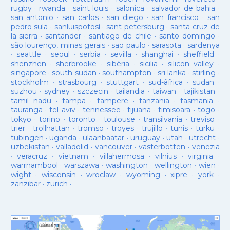
rugby
·
rwanda
·
saint louis
·
salonica
·
salvador de bahia
·
san antonio
·
san carlos
·
san diego
·
san francisco
·
san
pedro sula
·
sanluispotosí
·
sant petersburg
·
santa cruz de
la sierra
·
santander
·
santiago de chile
·
santo domingo
·
são lourenço, minas gerais
·
sao paulo
·
sarasota
·
sardenya
·
seattle
·
seoul
·
serbia
·
sevilla
·
shanghai
·
sheffield
·
shenzhen
·
sherbrooke
·
sibèria
·
sicilia
·
silicon valley
·
singapore
·
south sudan
·
southampton
·
sri lanka
·
stirling
·
stockholm
·
strasbourg
·
stuttgart
·
sud-âfrica
·
sudan
·
suzhou
·
sydney
·
szczecin
·
tailandia
·
taiwan
·
tajikistan
·
tamil nadu
·
tampa
·
tampere
·
tanzania
·
tasmania
·
tauranga
·
tel aviv
·
tennessee
·
tijuana
·
timisoara
·
togo
·
tokyo
·
torino
·
toronto
·
toulouse
·
transilvania
·
treviso
·
trier
·
trollhattan
·
tromso
·
troyes
·
trujillo
·
tunis
·
turku
·
tübingen
·
uganda
·
ulaanbaatar
·
uruguay
·
utah
·
utrecht
·
uzbekistan
·
valladolid
·
vancouver
·
vasterbotten
·
venezia
·
veracruz
·
vietnam
·
villahermosa
·
vilnius
·
virginia
·
warrnambool
·
warszawa
·
washington
·
wellington
·
wien
·
wight
·
wisconsin
·
wroclaw
·
wyoming
·
xipre
·
york
·
zanzibar
·
zurich
·