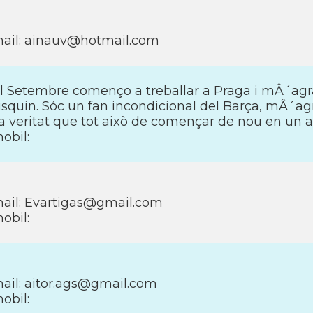
ail: ainauv@hotmail.com
l Setembre començo a treballar a Praga i mÂ´agra
isquin. Sóc un fan incondicional del Barça, mÂ´agr
a veritat que tot això de començar de nou en un alt
obil:
ail: Evartigas@gmail.com
obil:
ail: aitor.ags@gmail.com
obil: