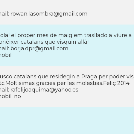
ail: rowan.lasombra@gmail.com
ola! el proper mes de maig em trasllado a viure a
onèixer catalans que visquin allà!
ail: borja.dpr@gmail.com
obil:
usco catalans que residegin a Praga per poder visi
tc.Moltisimas gracies per les molestias.Feliç 2014
ail: rafelijoaquima@yahoo.es
obil: no