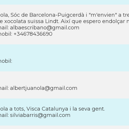
ola, Sóc de Barcelona-Puigcerdà i "m'envien" a tre
e xocolata suïssa Lindt. Així­ que espero endolçar m
ail: albaescribano@gmail.com
obil: +34678436690
obil:
ail: albertjuanola@gmail.com
ola a tots, Visca Catalunya i la seva gent.
ail: silviabarris@gmail.com