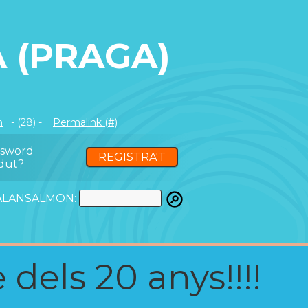
 (PRAGA)
m
- (28) -
Permalink (#)
ssword
REGISTRA'T
dut?
ATALANSALMON:
 dels 20 anys!!!!