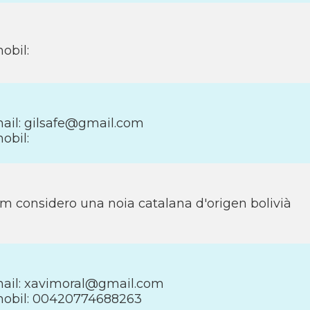
obil:
ail: gilsafe@gmail.com
obil:
m considero una noia catalana d'origen bolivià
ail: xavimoral@gmail.com
obil: 00420774688263