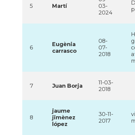
D
5
Martí­
03-
p
2024
H
08-
g
Eugènia
6
07-
c
carrasco
2018
a
m
11-03-
7
Juan Borja
2018
jaume
30-11-
v
8
jimènez
2017
m
lópez