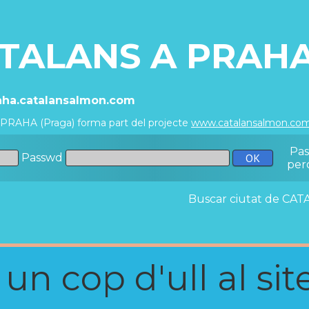
TALANS A PRAHA
raha.catalansalmon.com
 PRAHA (Praga) forma part del projecte
www.catalansalmon.co
Pa
Passwd
per
Buscar ciutat de C
n cop d'ull al site