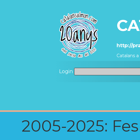
CA
http://p
Catalans a
Login
2005-2025: Fes u