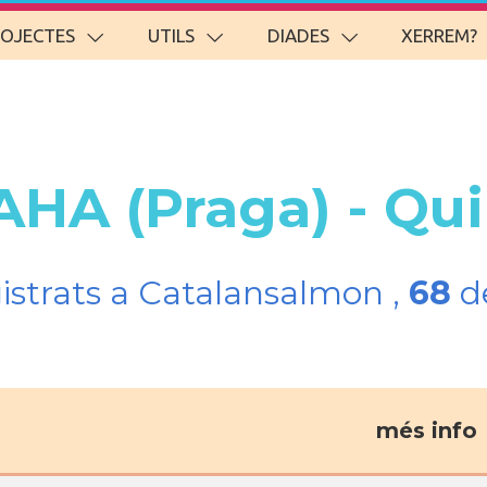
ROJECTES
UTILS
DIADES
XERREM?
AHA (Praga) - Qu
gistrats a Catalansalmon ,
68
de
més info