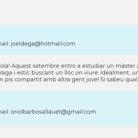
ail: joeldega@hotmail.com
ola! Aquest setembre entro a estudiar un màster 
raga i estic buscant un lloc on viure. Idealment, u
n pis compartit amb altra gent jove! Si sabeu quals
ail: oriolbarbosallauet@gmail.com