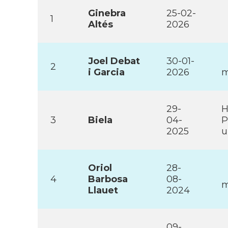
Ginebra
25-02-
1
Altés
2026
Joel Debat
30-01-
2
i Garcia
2026
m
29-
H
3
Biela
04-
P
2025
u
Oriol
28-
4
Barbosa
08-
m
Llauet
2024
09-