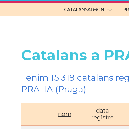
CATALANSALMON
P
Catalans a PR
Tenim 15.319 catalans re
PRAHA (Praga)
data
nom
registre