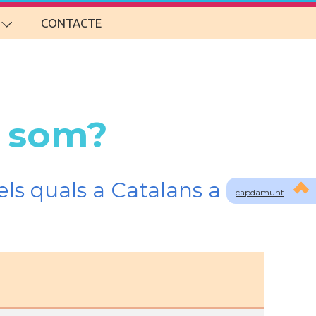
CONTACTE
i som?
ls quals a Catalans a
capdamunt