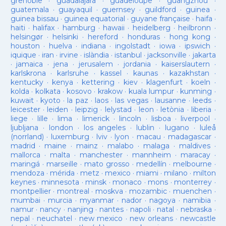
grenoble
·
guadalajara
·
guadeloupe
·
guangzhou
·
guatemala
·
guayaquil
·
guernsey
·
guildford
·
guinea
·
guinea bissau
·
guinea equatorial
·
guyane française
·
haifa
·
haiti
·
halifax
·
hamburg
·
hawaii
·
heidelberg
·
heilbronn
·
helsingør
·
helsinki
·
hereford
·
honduras
·
hong kong
·
houston
·
huelva
·
indiana
·
ingolstadt
·
iowa
·
ipswich
·
iquique
·
iran
·
irvine
·
islàndia
·
istanbul
·
jacksonville
·
jakarta
·
jamaica
·
jena
·
jerusalem
·
jordania
·
kaiserslautern
·
karlskrona
·
karlsruhe
·
kassel
·
kaunas
·
kazakhstan
·
kentucky
·
kenya
·
kettering
·
kiev
·
klagenfurt
·
koeln
·
kolda
·
kolkata
·
kosovo
·
krakow
·
kuala lumpur
·
kunming
·
kuwait
·
kyoto
·
la paz
·
laos
·
las vegas
·
lausanne
·
leeds
·
leicester
·
leiden
·
leipzig
·
lelystad
·
leon
·
letònia
·
liberia
·
liege
·
lille
·
lima
·
limerick
·
lincoln
·
lisboa
·
liverpool
·
ljubljana
·
london
·
los angeles
·
lublin
·
lugano
·
luleå
(norrland)
·
luxemburg
·
lviv
·
lyon
·
macau
·
madagascar
·
madrid
·
maine
·
mainz
·
malabo
·
malaga
·
maldives
·
mallorca
·
malta
·
manchester
·
mannheim
·
maracay
·
maringá
·
marseille
·
mato grosso
·
medellín
·
melbourne
·
mendoza
·
mérida
·
metz
·
mexico
·
miami
·
milano
·
milton
keynes
·
minnesota
·
minsk
·
monaco
·
mons
·
monterrey
·
montpellier
·
montreal
·
moskva
·
mozambic
·
muenchen
·
mumbai
·
murcia
·
myanmar
·
nador
·
nagoya
·
namibia
·
namur
·
nancy
·
nanjing
·
nantes
·
napoli
·
natal
·
nebraska
·
nepal
·
neuchatel
·
new mexico
·
new orleans
·
newcastle