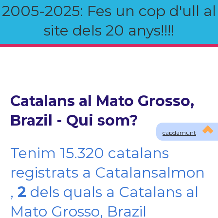
2005-2025: Fes un cop d'ull al
site dels 20 anys!!!!
Catalans al Mato Grosso,
Brazil - Qui som?
capdamunt
Tenim 15.320 catalans
registrats a Catalansalmon
,
2
dels quals a Catalans al
Mato Grosso, Brazil