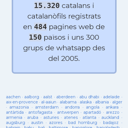
catalans i
15.320
catalanòfils registrats
en
pagines web de
484
països i uns 300
150
grups de whatsapp des
del 2005.
aachen
·
aalborg
·
aalst
·
aberdeen
·
abu dhabi
·
adelaide
·
aix-en-provence
·
al-aaiun
·
alabama
·
alaska
·
albania
·
alger
·
amazonia
·
amsterdam
·
andorra
·
angola
·
ankara
·
antàrtida
·
antofagasta
·
antwerpen
·
apartadó
·
arezzo
·
armenia
·
aruba
·
asturies
·
atenes
·
atlanta
·
auckland
·
augsburg
·
austin
·
azores
·
bad homburg
·
badajoz
·
bahrain
·
baku
·
bali
·
baltimore
·
bangalore
·
bangladesh
·