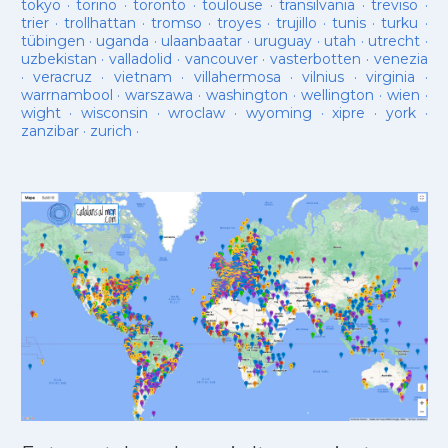
tokyo
·
torino
·
toronto
·
toulouse
·
transilvania
·
treviso
·
trier
·
trollhattan
·
tromso
·
troyes
·
trujillo
·
tunis
·
turku
·
tübingen
·
uganda
·
ulaanbaatar
·
uruguay
·
utah
·
utrecht
·
uzbekistan
·
valladolid
·
vancouver
·
vasterbotten
·
venezia
·
veracruz
·
vietnam
·
villahermosa
·
vilnius
·
virginia
·
warrnambool
·
warszawa
·
washington
·
wellington
·
wien
·
wight
·
wisconsin
·
wroclaw
·
wyoming
·
xipre
·
york
·
zanzibar
·
zurich
·