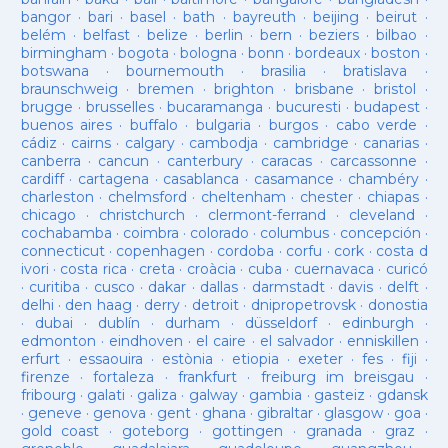
bangor
·
bari
·
basel
·
bath
·
bayreuth
·
beijing
·
beirut
·
belém
·
belfast
·
belize
·
berlin
·
bern
·
beziers
·
bilbao
·
birmingham
·
bogota
·
bologna
·
bonn
·
bordeaux
·
boston
·
botswana
·
bournemouth
·
brasilia
·
bratislava
·
braunschweig
·
bremen
·
brighton
·
brisbane
·
bristol
·
brugge
·
brusselles
·
bucaramanga
·
bucuresti
·
budapest
·
buenos aires
·
buffalo
·
bulgaria
·
burgos
·
cabo verde
·
cádiz
·
cairns
·
calgary
·
cambodja
·
cambridge
·
canarias
·
canberra
·
cancun
·
canterbury
·
caracas
·
carcassonne
·
cardiff
·
cartagena
·
casablanca
·
casamance
·
chambéry
·
charleston
·
chelmsford
·
cheltenham
·
chester
·
chiapas
·
chicago
·
christchurch
·
clermont-ferrand
·
cleveland
·
cochabamba
·
coimbra
·
colorado
·
columbus
·
concepción
·
connecticut
·
copenhagen
·
cordoba
·
corfu
·
cork
·
costa d
ivori
·
costa rica
·
creta
·
croàcia
·
cuba
·
cuernavaca
·
curicó
·
curitiba
·
cusco
·
dakar
·
dallas
·
darmstadt
·
davis
·
delft
·
delhi
·
den haag
·
derry
·
detroit
·
dnipropetrovsk
·
donostia
·
dubai
·
dublín
·
durham
·
düsseldorf
·
edinburgh
·
edmonton
·
eindhoven
·
el caire
·
el salvador
·
enniskillen
·
erfurt
·
essaouira
·
estònia
·
etiopia
·
exeter
·
fes
·
fiji
·
firenze
·
fortaleza
·
frankfurt
·
freiburg im breisgau
·
fribourg
·
galati
·
galiza
·
galway
·
gambia
·
gasteiz
·
gdansk
·
geneve
·
genova
·
gent
·
ghana
·
gibraltar
·
glasgow
·
goa
·
gold coast
·
goteborg
·
gottingen
·
granada
·
graz
·