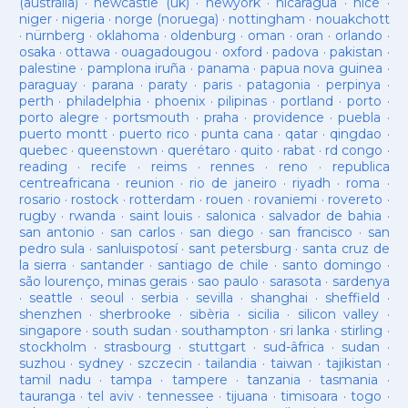
(austràlia)
·
newcastle (uk)
·
newyork
·
nicaragua
·
nice
·
niger
·
nigeria
·
norge (noruega)
·
nottingham
·
nouakchott
·
nürnberg
·
oklahoma
·
oldenburg
·
oman
·
oran
·
orlando
·
osaka
·
ottawa
·
ouagadougou
·
oxford
·
padova
·
pakistan
·
palestine
·
pamplona iruña
·
panama
·
papua nova guinea
·
paraguay
·
parana
·
paraty
·
paris
·
patagonia
·
perpinya
·
perth
·
philadelphia
·
phoenix
·
pilipinas
·
portland
·
porto
·
porto alegre
·
portsmouth
·
praha
·
providence
·
puebla
·
puerto montt
·
puerto rico
·
punta cana
·
qatar
·
qingdao
·
quebec
·
queenstown
·
querétaro
·
quito
·
rabat
·
rd congo
·
reading
·
recife
·
reims
·
rennes
·
reno
·
republica
centreafricana
·
reunion
·
rio de janeiro
·
riyadh
·
roma
·
rosario
·
rostock
·
rotterdam
·
rouen
·
rovaniemi
·
rovereto
·
rugby
·
rwanda
·
saint louis
·
salonica
·
salvador de bahia
·
san antonio
·
san carlos
·
san diego
·
san francisco
·
san
pedro sula
·
sanluispotosí
·
sant petersburg
·
santa cruz de
la sierra
·
santander
·
santiago de chile
·
santo domingo
·
são lourenço, minas gerais
·
sao paulo
·
sarasota
·
sardenya
·
seattle
·
seoul
·
serbia
·
sevilla
·
shanghai
·
sheffield
·
shenzhen
·
sherbrooke
·
sibèria
·
sicilia
·
silicon valley
·
singapore
·
south sudan
·
southampton
·
sri lanka
·
stirling
·
stockholm
·
strasbourg
·
stuttgart
·
sud-âfrica
·
sudan
·
suzhou
·
sydney
·
szczecin
·
tailandia
·
taiwan
·
tajikistan
·
tamil nadu
·
tampa
·
tampere
·
tanzania
·
tasmania
·
tauranga
·
tel aviv
·
tennessee
·
tijuana
·
timisoara
·
togo
·