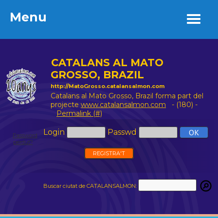
Menu
Menu
CATALANS AL MATO
GROSSO, BRAZIL
http://MatoGrosso.catalansalmon.com
Catalans al Mato Grosso, Brazil forma part del
projecte
www.catalansalmon.com
- (180) -
Permalink (#)
Login
Passwd
Password
perdut?
REGISTRA'T
Buscar ciutat de CATALANSALMON: