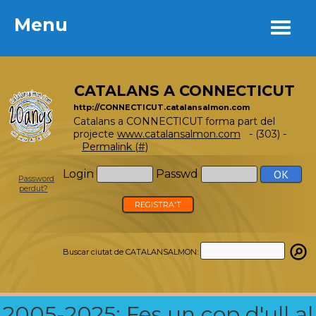
Menu
Menu
CATALANS A CONNECTICUT
http://CONNECTICUT.catalansalmon.com
Catalans a CONNECTICUT forma part del
projecte
www.catalansalmon.com
- (303) -
Permalink (#)
Login
Passwd
Password
perdut?
REGISTRA'T
Buscar ciutat de CATALANSALMON:
2005-2025: Fes un cop d'ull al