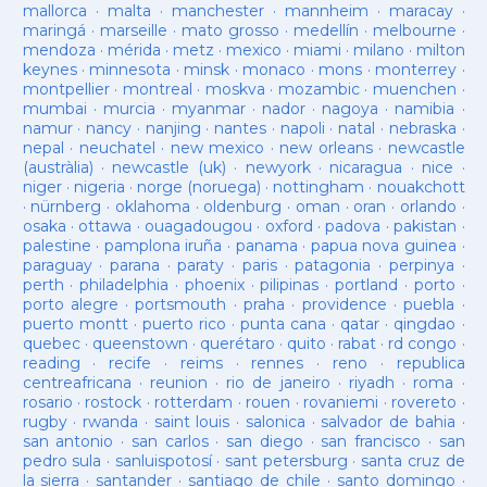
mallorca
·
malta
·
manchester
·
mannheim
·
maracay
·
maringá
·
marseille
·
mato grosso
·
medellín
·
melbourne
·
mendoza
·
mérida
·
metz
·
mexico
·
miami
·
milano
·
milton
keynes
·
minnesota
·
minsk
·
monaco
·
mons
·
monterrey
·
montpellier
·
montreal
·
moskva
·
mozambic
·
muenchen
·
mumbai
·
murcia
·
myanmar
·
nador
·
nagoya
·
namibia
·
namur
·
nancy
·
nanjing
·
nantes
·
napoli
·
natal
·
nebraska
·
nepal
·
neuchatel
·
new mexico
·
new orleans
·
newcastle
(austràlia)
·
newcastle (uk)
·
newyork
·
nicaragua
·
nice
·
niger
·
nigeria
·
norge (noruega)
·
nottingham
·
nouakchott
·
nürnberg
·
oklahoma
·
oldenburg
·
oman
·
oran
·
orlando
·
osaka
·
ottawa
·
ouagadougou
·
oxford
·
padova
·
pakistan
·
palestine
·
pamplona iruña
·
panama
·
papua nova guinea
·
paraguay
·
parana
·
paraty
·
paris
·
patagonia
·
perpinya
·
perth
·
philadelphia
·
phoenix
·
pilipinas
·
portland
·
porto
·
porto alegre
·
portsmouth
·
praha
·
providence
·
puebla
·
puerto montt
·
puerto rico
·
punta cana
·
qatar
·
qingdao
·
quebec
·
queenstown
·
querétaro
·
quito
·
rabat
·
rd congo
·
reading
·
recife
·
reims
·
rennes
·
reno
·
republica
centreafricana
·
reunion
·
rio de janeiro
·
riyadh
·
roma
·
rosario
·
rostock
·
rotterdam
·
rouen
·
rovaniemi
·
rovereto
·
rugby
·
rwanda
·
saint louis
·
salonica
·
salvador de bahia
·
san antonio
·
san carlos
·
san diego
·
san francisco
·
san
pedro sula
·
sanluispotosí
·
sant petersburg
·
santa cruz de
la sierra
·
santander
·
santiago de chile
·
santo domingo
·