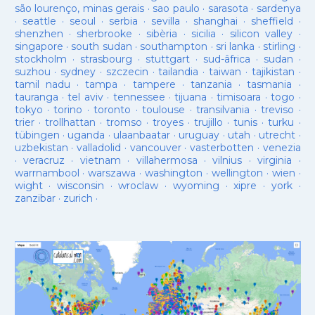
são lourenço, minas gerais
·
sao paulo
·
sarasota
·
sardenya
·
seattle
·
seoul
·
serbia
·
sevilla
·
shanghai
·
sheffield
·
shenzhen
·
sherbrooke
·
sibèria
·
sicilia
·
silicon valley
·
singapore
·
south sudan
·
southampton
·
sri lanka
·
stirling
·
stockholm
·
strasbourg
·
stuttgart
·
sud-âfrica
·
sudan
·
suzhou
·
sydney
·
szczecin
·
tailandia
·
taiwan
·
tajikistan
·
tamil nadu
·
tampa
·
tampere
·
tanzania
·
tasmania
·
tauranga
·
tel aviv
·
tennessee
·
tijuana
·
timisoara
·
togo
·
tokyo
·
torino
·
toronto
·
toulouse
·
transilvania
·
treviso
·
trier
·
trollhattan
·
tromso
·
troyes
·
trujillo
·
tunis
·
turku
·
tübingen
·
uganda
·
ulaanbaatar
·
uruguay
·
utah
·
utrecht
·
uzbekistan
·
valladolid
·
vancouver
·
vasterbotten
·
venezia
·
veracruz
·
vietnam
·
villahermosa
·
vilnius
·
virginia
·
warrnambool
·
warszawa
·
washington
·
wellington
·
wien
·
wight
·
wisconsin
·
wroclaw
·
wyoming
·
xipre
·
york
·
zanzibar
·
zurich
·