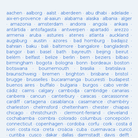
aachen
·
aalborg
·
aalst
·
aberdeen
·
abu dhabi
·
adelaide
·
aix-en-provence
·
al-aaiun
·
alabama
·
alaska
·
albania
·
alger
·
amazonia
·
amsterdam
·
andorra
·
angola
·
ankara
·
antàrtida
·
antofagasta
·
antwerpen
·
apartadó
·
arezzo
·
armenia
·
aruba
·
asturies
·
atenes
·
atlanta
·
auckland
·
augsburg
·
austin
·
azores
·
bad homburg
·
badajoz
·
bahrain
·
baku
·
bali
·
baltimore
·
bangalore
·
bangladesh
·
bangor
·
bari
·
basel
·
bath
·
bayreuth
·
beijing
·
beirut
·
belém
·
belfast
·
belize
·
berlin
·
bern
·
beziers
·
bilbao
·
birmingham
·
bogota
·
bologna
·
bonn
·
bordeaux
·
boston
·
botswana
·
bournemouth
·
brasilia
·
bratislava
·
braunschweig
·
bremen
·
brighton
·
brisbane
·
bristol
·
brugge
·
brusselles
·
bucaramanga
·
bucuresti
·
budapest
·
buenos aires
·
buffalo
·
bulgaria
·
burgos
·
cabo verde
·
cádiz
·
cairns
·
calgary
·
cambodja
·
cambridge
·
canarias
·
canberra
·
cancun
·
canterbury
·
caracas
·
carcassonne
·
cardiff
·
cartagena
·
casablanca
·
casamance
·
chambéry
·
charleston
·
chelmsford
·
cheltenham
·
chester
·
chiapas
·
chicago
·
christchurch
·
clermont-ferrand
·
cleveland
·
cochabamba
·
coimbra
·
colorado
·
columbus
·
concepción
·
connecticut
·
copenhagen
·
cordoba
·
corfu
·
cork
·
costa d
ivori
·
costa rica
·
creta
·
croàcia
·
cuba
·
cuernavaca
·
curicó
·
curitiba
·
cusco
·
dakar
·
dallas
·
darmstadt
·
davis
·
delft
·