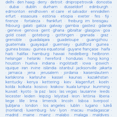
delhi
·
den haag
·
derry
·
detroit
·
dnipropetrovsk
·
donostia
·
dubai
·
dublín
·
durham
·
düsseldorf
·
edinburgh
·
edmonton
·
eindhoven
·
el caire
·
el salvador
·
enniskillen
·
erfurt
·
essaouira
·
estònia
·
etiopia
·
exeter
·
fes
·
fiji
·
firenze
·
fortaleza
·
frankfurt
·
freiburg im breisgau
·
fribourg
·
galati
·
galiza
·
galway
·
gambia
·
gasteiz
·
gdansk
·
geneve
·
genova
·
gent
·
ghana
·
gibraltar
·
glasgow
·
goa
·
gold coast
·
goteborg
·
gottingen
·
granada
·
graz
·
grenoble
·
guadalajara
·
guadeloupe
·
guangzhou
·
guatemala
·
guayaquil
·
guernsey
·
guildford
·
guinea
·
guinea bissau
·
guinea equatorial
·
guyane française
·
haifa
·
haiti
·
halifax
·
hamburg
·
hawaii
·
heidelberg
·
heilbronn
·
helsingør
·
helsinki
·
hereford
·
honduras
·
hong kong
·
houston
·
huelva
·
indiana
·
ingolstadt
·
iowa
·
ipswich
·
iquique
·
iran
·
irvine
·
islàndia
·
istanbul
·
jacksonville
·
jakarta
·
jamaica
·
jena
·
jerusalem
·
jordania
·
kaiserslautern
·
karlskrona
·
karlsruhe
·
kassel
·
kaunas
·
kazakhstan
·
kentucky
·
kenya
·
kettering
·
kiev
·
klagenfurt
·
koeln
·
kolda
·
kolkata
·
kosovo
·
krakow
·
kuala lumpur
·
kunming
·
kuwait
·
kyoto
·
la paz
·
laos
·
las vegas
·
lausanne
·
leeds
·
leicester
·
leiden
·
leipzig
·
lelystad
·
leon
·
letònia
·
liberia
·
liege
·
lille
·
lima
·
limerick
·
lincoln
·
lisboa
·
liverpool
·
ljubljana
·
london
·
los angeles
·
lublin
·
lugano
·
luleå
(norrland)
·
luxemburg
·
lviv
·
lyon
·
macau
·
madagascar
·
madrid
·
maine
·
mainz
·
malabo
·
malaga
·
maldives
·