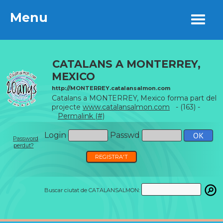
Menu
Menu
CATALANS A MONTERREY,
MEXICO
http://MONTERREY.catalansalmon.com
Catalans a MONTERREY, Mexico forma part del
projecte
www.catalansalmon.com
- (163) -
Permalink (#)
Login
Passwd
Password
perdut?
REGISTRA'T
Buscar ciutat de CATALANSALMON: