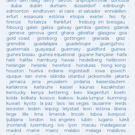
delhi
·
den haag
·
derry
·
detroit
·
dnipropetrovsk
·
donostia
·
dubai
·
dublín
·
durham
·
düsseldorf
·
edinburgh
·
edmonton
·
eindhoven
·
el caire
·
el salvador
·
enniskillen
·
erfurt
·
essaouira
·
estònia
·
etiopia
·
exeter
·
fes
·
fiji
·
firenze
·
fortaleza
·
frankfurt
·
freiburg im breisgau
·
fribourg
·
galati
·
galiza
·
galway
·
gambia
·
gasteiz
·
gdansk
·
geneve
·
genova
·
gent
·
ghana
·
gibraltar
·
glasgow
·
goa
·
gold coast
·
goteborg
·
gottingen
·
granada
·
graz
·
grenoble
·
guadalajara
·
guadeloupe
·
guangzhou
·
guatemala
·
guayaquil
·
guernsey
·
guildford
·
guinea
·
guinea bissau
·
guinea equatorial
·
guyane française
·
haifa
·
haiti
·
halifax
·
hamburg
·
hawaii
·
heidelberg
·
heilbronn
·
helsingør
·
helsinki
·
hereford
·
honduras
·
hong kong
·
houston
·
huelva
·
indiana
·
ingolstadt
·
iowa
·
ipswich
·
iquique
·
iran
·
irvine
·
islàndia
·
istanbul
·
jacksonville
·
jakarta
·
jamaica
·
jena
·
jerusalem
·
jordania
·
kaiserslautern
·
karlskrona
·
karlsruhe
·
kassel
·
kaunas
·
kazakhstan
·
kentucky
·
kenya
·
kettering
·
kiev
·
klagenfurt
·
koeln
·
kolda
·
kolkata
·
kosovo
·
krakow
·
kuala lumpur
·
kunming
·
kuwait
·
kyoto
·
la paz
·
laos
·
las vegas
·
lausanne
·
leeds
·
leicester
·
leiden
·
leipzig
·
lelystad
·
leon
·
letònia
·
liberia
·
liege
·
lille
·
lima
·
limerick
·
lincoln
·
lisboa
·
liverpool
·
ljubljana
·
london
·
los angeles
·
lublin
·
lugano
·
luleå
(norrland)
·
luxemburg
·
lviv
·
lyon
·
macau
·
madagascar
·
madrid
·
maine
·
mainz
·
malabo
·
malaga
·
maldives
·