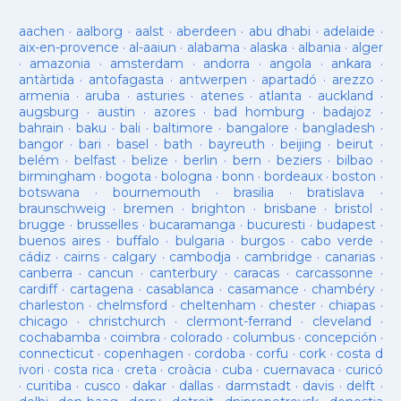
aachen
·
aalborg
·
aalst
·
aberdeen
·
abu dhabi
·
adelaide
·
aix-en-provence
·
al-aaiun
·
alabama
·
alaska
·
albania
·
alger
·
amazonia
·
amsterdam
·
andorra
·
angola
·
ankara
·
antàrtida
·
antofagasta
·
antwerpen
·
apartadó
·
arezzo
·
armenia
·
aruba
·
asturies
·
atenes
·
atlanta
·
auckland
·
augsburg
·
austin
·
azores
·
bad homburg
·
badajoz
·
bahrain
·
baku
·
bali
·
baltimore
·
bangalore
·
bangladesh
·
bangor
·
bari
·
basel
·
bath
·
bayreuth
·
beijing
·
beirut
·
belém
·
belfast
·
belize
·
berlin
·
bern
·
beziers
·
bilbao
·
birmingham
·
bogota
·
bologna
·
bonn
·
bordeaux
·
boston
·
botswana
·
bournemouth
·
brasilia
·
bratislava
·
braunschweig
·
bremen
·
brighton
·
brisbane
·
bristol
·
brugge
·
brusselles
·
bucaramanga
·
bucuresti
·
budapest
·
buenos aires
·
buffalo
·
bulgaria
·
burgos
·
cabo verde
·
cádiz
·
cairns
·
calgary
·
cambodja
·
cambridge
·
canarias
·
canberra
·
cancun
·
canterbury
·
caracas
·
carcassonne
·
cardiff
·
cartagena
·
casablanca
·
casamance
·
chambéry
·
charleston
·
chelmsford
·
cheltenham
·
chester
·
chiapas
·
chicago
·
christchurch
·
clermont-ferrand
·
cleveland
·
cochabamba
·
coimbra
·
colorado
·
columbus
·
concepción
·
connecticut
·
copenhagen
·
cordoba
·
corfu
·
cork
·
costa d
ivori
·
costa rica
·
creta
·
croàcia
·
cuba
·
cuernavaca
·
curicó
·
curitiba
·
cusco
·
dakar
·
dallas
·
darmstadt
·
davis
·
delft
·