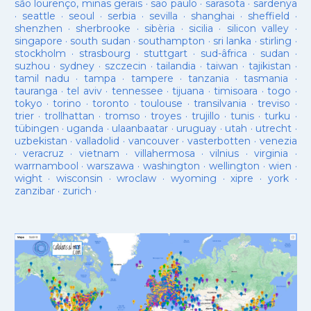
são lourenço, minas gerais
·
sao paulo
·
sarasota
·
sardenya
·
seattle
·
seoul
·
serbia
·
sevilla
·
shanghai
·
sheffield
·
shenzhen
·
sherbrooke
·
sibèria
·
sicilia
·
silicon valley
·
singapore
·
south sudan
·
southampton
·
sri lanka
·
stirling
·
stockholm
·
strasbourg
·
stuttgart
·
sud-âfrica
·
sudan
·
suzhou
·
sydney
·
szczecin
·
tailandia
·
taiwan
·
tajikistan
·
tamil nadu
·
tampa
·
tampere
·
tanzania
·
tasmania
·
tauranga
·
tel aviv
·
tennessee
·
tijuana
·
timisoara
·
togo
·
tokyo
·
torino
·
toronto
·
toulouse
·
transilvania
·
treviso
·
trier
·
trollhattan
·
tromso
·
troyes
·
trujillo
·
tunis
·
turku
·
tübingen
·
uganda
·
ulaanbaatar
·
uruguay
·
utah
·
utrecht
·
uzbekistan
·
valladolid
·
vancouver
·
vasterbotten
·
venezia
·
veracruz
·
vietnam
·
villahermosa
·
vilnius
·
virginia
·
warrnambool
·
warszawa
·
washington
·
wellington
·
wien
·
wight
·
wisconsin
·
wroclaw
·
wyoming
·
xipre
·
york
·
zanzibar
·
zurich
·