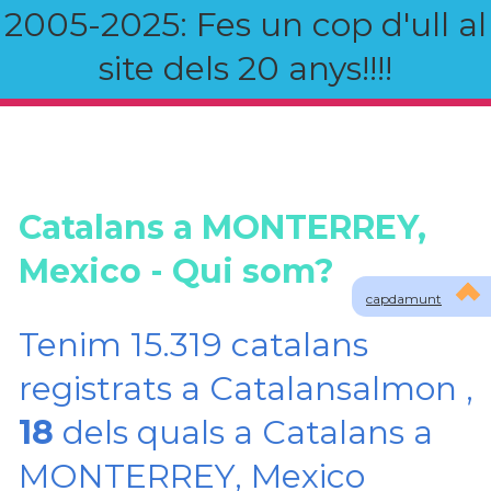
2005-2025: Fes un cop d'ull al
site dels 20 anys!!!!
Catalans a MONTERREY,
Mexico - Qui som?
capdamunt
Tenim 15.319 catalans
registrats a Catalansalmon ,
18
dels quals a Catalans a
MONTERREY, Mexico