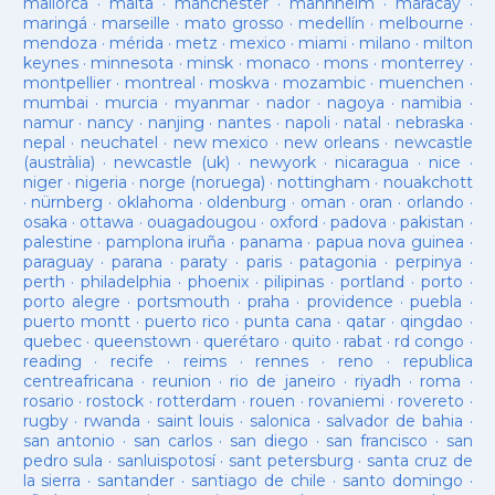
mallorca
·
malta
·
manchester
·
mannheim
·
maracay
·
maringá
·
marseille
·
mato grosso
·
medellín
·
melbourne
·
mendoza
·
mérida
·
metz
·
mexico
·
miami
·
milano
·
milton
keynes
·
minnesota
·
minsk
·
monaco
·
mons
·
monterrey
·
montpellier
·
montreal
·
moskva
·
mozambic
·
muenchen
·
mumbai
·
murcia
·
myanmar
·
nador
·
nagoya
·
namibia
·
namur
·
nancy
·
nanjing
·
nantes
·
napoli
·
natal
·
nebraska
·
nepal
·
neuchatel
·
new mexico
·
new orleans
·
newcastle
(austràlia)
·
newcastle (uk)
·
newyork
·
nicaragua
·
nice
·
niger
·
nigeria
·
norge (noruega)
·
nottingham
·
nouakchott
·
nürnberg
·
oklahoma
·
oldenburg
·
oman
·
oran
·
orlando
·
osaka
·
ottawa
·
ouagadougou
·
oxford
·
padova
·
pakistan
·
palestine
·
pamplona iruña
·
panama
·
papua nova guinea
·
paraguay
·
parana
·
paraty
·
paris
·
patagonia
·
perpinya
·
perth
·
philadelphia
·
phoenix
·
pilipinas
·
portland
·
porto
·
porto alegre
·
portsmouth
·
praha
·
providence
·
puebla
·
puerto montt
·
puerto rico
·
punta cana
·
qatar
·
qingdao
·
quebec
·
queenstown
·
querétaro
·
quito
·
rabat
·
rd congo
·
reading
·
recife
·
reims
·
rennes
·
reno
·
republica
centreafricana
·
reunion
·
rio de janeiro
·
riyadh
·
roma
·
rosario
·
rostock
·
rotterdam
·
rouen
·
rovaniemi
·
rovereto
·
rugby
·
rwanda
·
saint louis
·
salonica
·
salvador de bahia
·
san antonio
·
san carlos
·
san diego
·
san francisco
·
san
pedro sula
·
sanluispotosí
·
sant petersburg
·
santa cruz de
la sierra
·
santander
·
santiago de chile
·
santo domingo
·