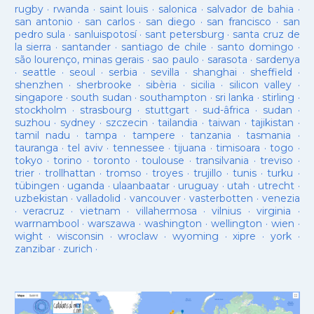
rugby
·
rwanda
·
saint louis
·
salonica
·
salvador de bahia
·
san antonio
·
san carlos
·
san diego
·
san francisco
·
san
pedro sula
·
sanluispotosí
·
sant petersburg
·
santa cruz de
la sierra
·
santander
·
santiago de chile
·
santo domingo
·
são lourenço, minas gerais
·
sao paulo
·
sarasota
·
sardenya
·
seattle
·
seoul
·
serbia
·
sevilla
·
shanghai
·
sheffield
·
shenzhen
·
sherbrooke
·
sibèria
·
sicilia
·
silicon valley
·
singapore
·
south sudan
·
southampton
·
sri lanka
·
stirling
·
stockholm
·
strasbourg
·
stuttgart
·
sud-âfrica
·
sudan
·
suzhou
·
sydney
·
szczecin
·
tailandia
·
taiwan
·
tajikistan
·
tamil nadu
·
tampa
·
tampere
·
tanzania
·
tasmania
·
tauranga
·
tel aviv
·
tennessee
·
tijuana
·
timisoara
·
togo
·
tokyo
·
torino
·
toronto
·
toulouse
·
transilvania
·
treviso
·
trier
·
trollhattan
·
tromso
·
troyes
·
trujillo
·
tunis
·
turku
·
tübingen
·
uganda
·
ulaanbaatar
·
uruguay
·
utah
·
utrecht
·
uzbekistan
·
valladolid
·
vancouver
·
vasterbotten
·
venezia
·
veracruz
·
vietnam
·
villahermosa
·
vilnius
·
virginia
·
warrnambool
·
warszawa
·
washington
·
wellington
·
wien
·
wight
·
wisconsin
·
wroclaw
·
wyoming
·
xipre
·
york
·
zanzibar
·
zurich
·