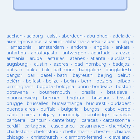
aachen
·
aalborg
·
aalst
·
aberdeen
·
abu dhabi
·
adelaide
·
aix-en-provence
·
al-aaiun
·
alabama
·
alaska
·
albania
·
alger
·
amazonia
·
amsterdam
·
andorra
·
angola
·
ankara
·
antàrtida
·
antofagasta
·
antwerpen
·
apartadó
·
arezzo
·
armenia
·
aruba
·
asturies
·
atenes
·
atlanta
·
auckland
·
augsburg
·
austin
·
azores
·
bad homburg
·
badajoz
·
bahrain
·
baku
·
bali
·
baltimore
·
bangalore
·
bangladesh
·
bangor
·
bari
·
basel
·
bath
·
bayreuth
·
beijing
·
beirut
·
belém
·
belfast
·
belize
·
berlin
·
bern
·
beziers
·
bilbao
·
birmingham
·
bogota
·
bologna
·
bonn
·
bordeaux
·
boston
·
botswana
·
bournemouth
·
brasilia
·
bratislava
·
braunschweig
·
bremen
·
brighton
·
brisbane
·
bristol
·
brugge
·
brusselles
·
bucaramanga
·
bucuresti
·
budapest
·
buenos aires
·
buffalo
·
bulgaria
·
burgos
·
cabo verde
·
cádiz
·
cairns
·
calgary
·
cambodja
·
cambridge
·
canarias
·
canberra
·
cancun
·
canterbury
·
caracas
·
carcassonne
·
cardiff
·
cartagena
·
casablanca
·
casamance
·
chambéry
·
charleston
·
chelmsford
·
cheltenham
·
chester
·
chiapas
·
chicago
·
christchurch
·
clermont-ferrand
·
cleveland
·