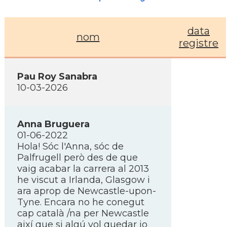
data
nom
registre
Pau Roy Sanabra
10-03-2026
Anna Bruguera
01-06-2022
Hola! Sóc l'Anna, sóc de
Palfrugell però des de que
vaig acabar la carrera al 2013
he viscut a Irlanda, Glasgow i
ara aprop de Newcastle-upon-
Tyne. Encara no he conegut
cap català /na per Newcastle
així­ que si algú vol quedar jo