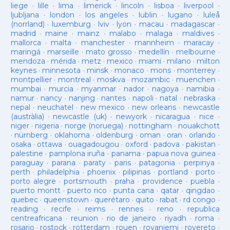
liege
·
lille
·
lima
·
limerick
·
lincoln
·
lisboa
·
liverpool
·
ljubljana
·
london
·
los angeles
·
lublin
·
lugano
·
luleå
(norrland)
·
luxemburg
·
lviv
·
lyon
·
macau
·
madagascar
·
madrid
·
maine
·
mainz
·
malabo
·
malaga
·
maldives
·
mallorca
·
malta
·
manchester
·
mannheim
·
maracay
·
maringá
·
marseille
·
mato grosso
·
medellín
·
melbourne
·
mendoza
·
mérida
·
metz
·
mexico
·
miami
·
milano
·
milton
keynes
·
minnesota
·
minsk
·
monaco
·
mons
·
monterrey
·
montpellier
·
montreal
·
moskva
·
mozambic
·
muenchen
·
mumbai
·
murcia
·
myanmar
·
nador
·
nagoya
·
namibia
·
namur
·
nancy
·
nanjing
·
nantes
·
napoli
·
natal
·
nebraska
·
nepal
·
neuchatel
·
new mexico
·
new orleans
·
newcastle
(austràlia)
·
newcastle (uk)
·
newyork
·
nicaragua
·
nice
·
niger
·
nigeria
·
norge (noruega)
·
nottingham
·
nouakchott
·
nürnberg
·
oklahoma
·
oldenburg
·
oman
·
oran
·
orlando
·
osaka
·
ottawa
·
ouagadougou
·
oxford
·
padova
·
pakistan
·
palestine
·
pamplona iruña
·
panama
·
papua nova guinea
·
paraguay
·
parana
·
paraty
·
paris
·
patagonia
·
perpinya
·
perth
·
philadelphia
·
phoenix
·
pilipinas
·
portland
·
porto
·
porto alegre
·
portsmouth
·
praha
·
providence
·
puebla
·
puerto montt
·
puerto rico
·
punta cana
·
qatar
·
qingdao
·
quebec
·
queenstown
·
querétaro
·
quito
·
rabat
·
rd congo
·
reading
·
recife
·
reims
·
rennes
·
reno
·
republica
centreafricana
·
reunion
·
rio de janeiro
·
riyadh
·
roma
·
rosario
·
rostock
·
rotterdam
·
rouen
·
rovaniemi
·
rovereto
·