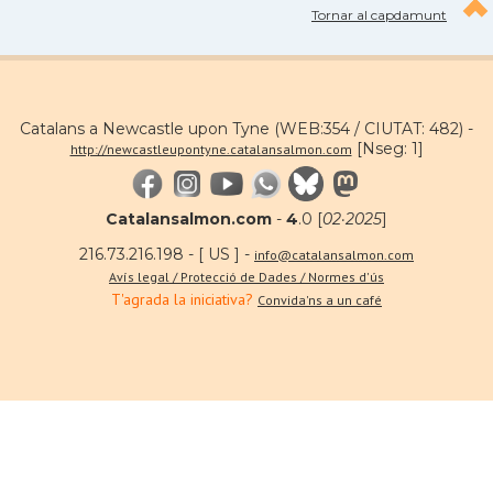
Tornar al capdamunt
Catalans a Newcastle upon Tyne (WEB:354 / CIUTAT: 482) -
[Nseg: 1]
http://newcastleupontyne.catalansalmon.com
Catalansalmon.com
-
4
.0 [
02·2025
]
216.73.216.198 - [ US ] -
info@catalansalmon.com
Avís legal / Protecció de Dades / Normes d'ús
T'agrada la iniciativa?
Convida'ns a un café