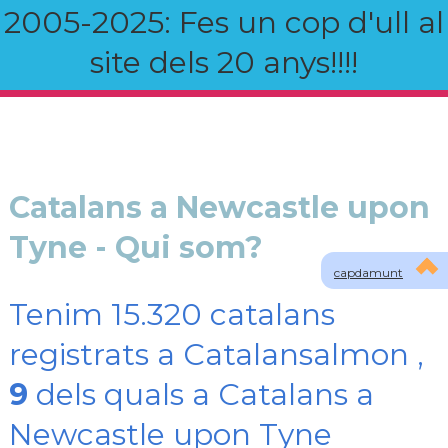
2005-2025: Fes un cop d'ull al
site dels 20 anys!!!!
Catalans a Newcastle upon
Tyne - Qui som?
capdamunt
Tenim 15.320 catalans
registrats a Catalansalmon ,
9
dels quals a Catalans a
Newcastle upon Tyne