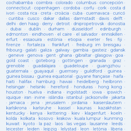
cochabamba
·
coimbra
·
colorado
·
columbus
·
concepción
·
connecticut
·
copenhagen
·
cordoba
·
corfu
·
cork
·
costa d
ivori
·
costa rica
·
creta
·
croàcia
·
cuba
·
cuernavaca
·
curicó
·
curitiba
·
cusco
·
dakar
·
dallas
·
darmstadt
·
davis
·
delft
·
delhi
·
den haag
·
derry
·
detroit
·
dnipropetrovsk
·
donostia
·
dubai
·
dublín
·
durham
·
düsseldorf
·
edinburgh
·
edmonton
·
eindhoven
·
el caire
·
el salvador
·
enniskillen
·
erfurt
·
essaouira
·
estònia
·
etiopia
·
exeter
·
fes
·
fiji
·
firenze
·
fortaleza
·
frankfurt
·
freiburg im breisgau
·
fribourg
·
galati
·
galiza
·
galway
·
gambia
·
gasteiz
·
gdansk
·
geneve
·
genova
·
gent
·
ghana
·
gibraltar
·
glasgow
·
goa
·
gold coast
·
goteborg
·
gottingen
·
granada
·
graz
·
grenoble
·
guadalajara
·
guadeloupe
·
guangzhou
·
guatemala
·
guayaquil
·
guernsey
·
guildford
·
guinea
·
guinea bissau
·
guinea equatorial
·
guyane française
·
haifa
·
haiti
·
halifax
·
hamburg
·
hawaii
·
heidelberg
·
heilbronn
·
helsingør
·
helsinki
·
hereford
·
honduras
·
hong kong
·
houston
·
huelva
·
indiana
·
ingolstadt
·
iowa
·
ipswich
·
iquique
·
iran
·
irvine
·
islàndia
·
istanbul
·
jacksonville
·
jakarta
·
jamaica
·
jena
·
jerusalem
·
jordania
·
kaiserslautern
·
karlskrona
·
karlsruhe
·
kassel
·
kaunas
·
kazakhstan
·
kentucky
·
kenya
·
kettering
·
kiev
·
klagenfurt
·
koeln
·
kolda
·
kolkata
·
kosovo
·
krakow
·
kuala lumpur
·
kunming
·
kuwait
·
kyoto
·
la paz
·
laos
·
las vegas
·
lausanne
·
leeds
·
leicester
·
leiden
·
leipzig
·
lelystad
·
leon
·
letònia
·
liberia
·