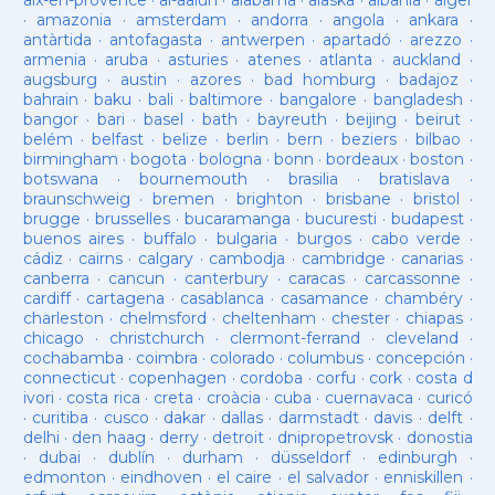
aix-en-provence
·
al-aaiun
·
alabama
·
alaska
·
albania
·
alger
·
amazonia
·
amsterdam
·
andorra
·
angola
·
ankara
·
antàrtida
·
antofagasta
·
antwerpen
·
apartadó
·
arezzo
·
armenia
·
aruba
·
asturies
·
atenes
·
atlanta
·
auckland
·
augsburg
·
austin
·
azores
·
bad homburg
·
badajoz
·
bahrain
·
baku
·
bali
·
baltimore
·
bangalore
·
bangladesh
·
bangor
·
bari
·
basel
·
bath
·
bayreuth
·
beijing
·
beirut
·
belém
·
belfast
·
belize
·
berlin
·
bern
·
beziers
·
bilbao
·
birmingham
·
bogota
·
bologna
·
bonn
·
bordeaux
·
boston
·
botswana
·
bournemouth
·
brasilia
·
bratislava
·
braunschweig
·
bremen
·
brighton
·
brisbane
·
bristol
·
brugge
·
brusselles
·
bucaramanga
·
bucuresti
·
budapest
·
buenos aires
·
buffalo
·
bulgaria
·
burgos
·
cabo verde
·
cádiz
·
cairns
·
calgary
·
cambodja
·
cambridge
·
canarias
·
canberra
·
cancun
·
canterbury
·
caracas
·
carcassonne
·
cardiff
·
cartagena
·
casablanca
·
casamance
·
chambéry
·
charleston
·
chelmsford
·
cheltenham
·
chester
·
chiapas
·
chicago
·
christchurch
·
clermont-ferrand
·
cleveland
·
cochabamba
·
coimbra
·
colorado
·
columbus
·
concepción
·
connecticut
·
copenhagen
·
cordoba
·
corfu
·
cork
·
costa d
ivori
·
costa rica
·
creta
·
croàcia
·
cuba
·
cuernavaca
·
curicó
·
curitiba
·
cusco
·
dakar
·
dallas
·
darmstadt
·
davis
·
delft
·
delhi
·
den haag
·
derry
·
detroit
·
dnipropetrovsk
·
donostia
·
dubai
·
dublín
·
durham
·
düsseldorf
·
edinburgh
·
edmonton
·
eindhoven
·
el caire
·
el salvador
·
enniskillen
·