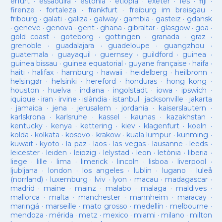
erfurt
·
essaouira
·
estònia
·
etiopia
·
exeter
·
fes
·
fiji
·
firenze
·
fortaleza
·
frankfurt
·
freiburg im breisgau
·
fribourg
·
galati
·
galiza
·
galway
·
gambia
·
gasteiz
·
gdansk
·
geneve
·
genova
·
gent
·
ghana
·
gibraltar
·
glasgow
·
goa
·
gold coast
·
goteborg
·
gottingen
·
granada
·
graz
·
grenoble
·
guadalajara
·
guadeloupe
·
guangzhou
·
guatemala
·
guayaquil
·
guernsey
·
guildford
·
guinea
·
guinea bissau
·
guinea equatorial
·
guyane française
·
haifa
·
haiti
·
halifax
·
hamburg
·
hawaii
·
heidelberg
·
heilbronn
·
helsingør
·
helsinki
·
hereford
·
honduras
·
hong kong
·
houston
·
huelva
·
indiana
·
ingolstadt
·
iowa
·
ipswich
·
iquique
·
iran
·
irvine
·
islàndia
·
istanbul
·
jacksonville
·
jakarta
·
jamaica
·
jena
·
jerusalem
·
jordania
·
kaiserslautern
·
karlskrona
·
karlsruhe
·
kassel
·
kaunas
·
kazakhstan
·
kentucky
·
kenya
·
kettering
·
kiev
·
klagenfurt
·
koeln
·
kolda
·
kolkata
·
kosovo
·
krakow
·
kuala lumpur
·
kunming
·
kuwait
·
kyoto
·
la paz
·
laos
·
las vegas
·
lausanne
·
leeds
·
leicester
·
leiden
·
leipzig
·
lelystad
·
leon
·
letònia
·
liberia
·
liege
·
lille
·
lima
·
limerick
·
lincoln
·
lisboa
·
liverpool
·
ljubljana
·
london
·
los angeles
·
lublin
·
lugano
·
luleå
(norrland)
·
luxemburg
·
lviv
·
lyon
·
macau
·
madagascar
·
madrid
·
maine
·
mainz
·
malabo
·
malaga
·
maldives
·
mallorca
·
malta
·
manchester
·
mannheim
·
maracay
·
maringá
·
marseille
·
mato grosso
·
medellín
·
melbourne
·
mendoza
·
mérida
·
metz
·
mexico
·
miami
·
milano
·
milton