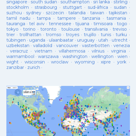
singapore
·
south sudan
·
southampton
·
sri lanka
·
stirling
·
stockholm
·
strasbourg
·
stuttgart
·
sud-âfrica
·
sudan
·
suzhou
·
sydney
·
szczecin
·
tailandia
·
taiwan
·
tajikistan
·
tamil nadu
·
tampa
·
tampere
·
tanzania
·
tasmania
·
tauranga
·
tel aviv
·
tennessee
·
tijuana
·
timisoara
·
togo
·
tokyo
·
torino
·
toronto
·
toulouse
·
transilvania
·
treviso
·
trier
·
trollhattan
·
tromso
·
troyes
·
trujillo
·
tunis
·
turku
·
tübingen
·
uganda
·
ulaanbaatar
·
uruguay
·
utah
·
utrecht
·
uzbekistan
·
valladolid
·
vancouver
·
vasterbotten
·
venezia
·
veracruz
·
vietnam
·
villahermosa
·
vilnius
·
virginia
·
warrnambool
·
warszawa
·
washington
·
wellington
·
wien
·
wight
·
wisconsin
·
wroclaw
·
wyoming
·
xipre
·
york
·
zanzibar
·
zurich
·