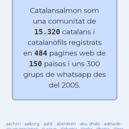
Catalansalmon som
una comunitat de
catalans i
15.320
catalanòfils registrats
en
pagines web de
484
països i uns 300
150
grups de whatsapp des
del 2005.
aachen
·
aalborg
·
aalst
·
aberdeen
·
abu dhabi
·
adelaide
·