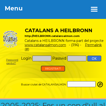
Menu
Menu
CATALANS A HEILBRONN
http://HEILBRONN.catalansalmon.com
Catalans a HEILBRONN forma part del projecte
www.catalansalmon.com
- (396) -
Permalink
(#)
Login
Passwd
Password
perdut?
REGISTRA'T
Buscar ciutat de CATALANSALMON:
2005-2025: Fes un cop d'ull al