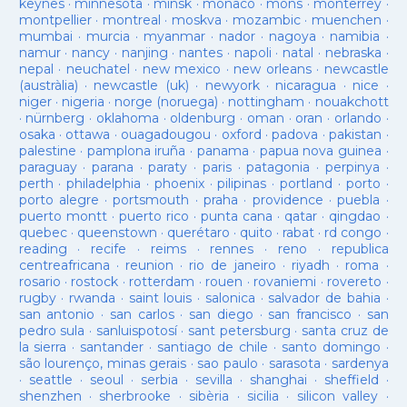
keynes
·
minnesota
·
minsk
·
monaco
·
mons
·
monterrey
·
montpellier
·
montreal
·
moskva
·
mozambic
·
muenchen
·
mumbai
·
murcia
·
myanmar
·
nador
·
nagoya
·
namibia
·
namur
·
nancy
·
nanjing
·
nantes
·
napoli
·
natal
·
nebraska
·
nepal
·
neuchatel
·
new mexico
·
new orleans
·
newcastle
(austràlia)
·
newcastle (uk)
·
newyork
·
nicaragua
·
nice
·
niger
·
nigeria
·
norge (noruega)
·
nottingham
·
nouakchott
·
nürnberg
·
oklahoma
·
oldenburg
·
oman
·
oran
·
orlando
·
osaka
·
ottawa
·
ouagadougou
·
oxford
·
padova
·
pakistan
·
palestine
·
pamplona iruña
·
panama
·
papua nova guinea
·
paraguay
·
parana
·
paraty
·
paris
·
patagonia
·
perpinya
·
perth
·
philadelphia
·
phoenix
·
pilipinas
·
portland
·
porto
·
porto alegre
·
portsmouth
·
praha
·
providence
·
puebla
·
puerto montt
·
puerto rico
·
punta cana
·
qatar
·
qingdao
·
quebec
·
queenstown
·
querétaro
·
quito
·
rabat
·
rd congo
·
reading
·
recife
·
reims
·
rennes
·
reno
·
republica
centreafricana
·
reunion
·
rio de janeiro
·
riyadh
·
roma
·
rosario
·
rostock
·
rotterdam
·
rouen
·
rovaniemi
·
rovereto
·
rugby
·
rwanda
·
saint louis
·
salonica
·
salvador de bahia
·
san antonio
·
san carlos
·
san diego
·
san francisco
·
san
pedro sula
·
sanluispotosí
·
sant petersburg
·
santa cruz de
la sierra
·
santander
·
santiago de chile
·
santo domingo
·
são lourenço, minas gerais
·
sao paulo
·
sarasota
·
sardenya
·
seattle
·
seoul
·
serbia
·
sevilla
·
shanghai
·
sheffield
·
shenzhen
·
sherbrooke
·
sibèria
·
sicilia
·
silicon valley
·