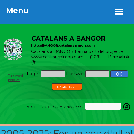
Menu
Menu
CATALANS A BANGOR
http://BANGOR.catalansalmon.com
Catalans a BANGOR forma part del projecte
www.catalansalmon.com
- (209) -
Permalink
(#)
Login
Passwd
Password
perdut?
REGISTRA'T
Buscar ciutat de CATALANSALMON:
2005-2025: Fes un cop d'ull al