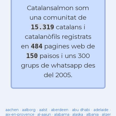
Catalansalmon som
una comunitat de
catalans i
15.319
catalanòfils registrats
en
pagines web de
484
països i uns 300
150
grups de whatsapp des
del 2005.
aachen
·
aalborg
·
aalst
·
aberdeen
·
abu dhabi
·
adelaide
·
aix-en-provence
·
al-aaiun
·
alabama
·
alaska
·
albania
·
alger