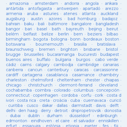
·
amazonia
·
amsterdam
·
andorra
·
angola
·
ankara
·
antàrtida
·
antofagasta
·
antwerpen
·
apartadó
·
arezzo
·
armenia
·
aruba
·
asturies
·
atenes
·
atlanta
·
auckland
·
augsburg
·
austin
·
azores
·
bad homburg
·
badajoz
·
bahrain
·
baku
·
bali
·
baltimore
·
bangalore
·
bangladesh
·
bangor
·
bari
·
basel
·
bath
·
bayreuth
·
beijing
·
beirut
·
belém
·
belfast
·
belize
·
berlin
·
bern
·
beziers
·
bilbao
·
birmingham
·
bogota
·
bologna
·
bonn
·
bordeaux
·
boston
·
botswana
·
bournemouth
·
brasilia
·
bratislava
·
braunschweig
·
bremen
·
brighton
·
brisbane
·
bristol
·
brugge
·
brusselles
·
bucaramanga
·
bucuresti
·
budapest
·
buenos aires
·
buffalo
·
bulgaria
·
burgos
·
cabo verde
·
cádiz
·
cairns
·
calgary
·
cambodja
·
cambridge
·
canarias
·
canberra
·
cancun
·
canterbury
·
caracas
·
carcassonne
·
cardiff
·
cartagena
·
casablanca
·
casamance
·
chambéry
·
charleston
·
chelmsford
·
cheltenham
·
chester
·
chiapas
·
chicago
·
christchurch
·
clermont-ferrand
·
cleveland
·
cochabamba
·
coimbra
·
colorado
·
columbus
·
concepción
·
connecticut
·
copenhagen
·
cordoba
·
corfu
·
cork
·
costa d
ivori
·
costa rica
·
creta
·
croàcia
·
cuba
·
cuernavaca
·
curicó
·
curitiba
·
cusco
·
dakar
·
dallas
·
darmstadt
·
davis
·
delft
·
delhi
·
den haag
·
derry
·
detroit
·
dnipropetrovsk
·
donostia
·
dubai
·
dublín
·
durham
·
düsseldorf
·
edinburgh
·
edmonton
·
eindhoven
·
el caire
·
el salvador
·
enniskillen
·
erfurt
·
essaouira
·
estònia
·
etiopia
·
exeter
·
fes
·
fiji
·