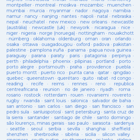
montpellier
·
montreal
·
moskva
·
mozambic
·
muenchen
·
mumbai
·
murcia
·
myanmar
·
nador
·
nagoya
·
namibia
·
namur
·
nancy
·
nanjing
·
nantes
·
napoli
·
natal
·
nebraska
·
nepal
·
neuchatel
·
new mexico
·
new orleans
·
newcastle
(austràlia)
·
newcastle (uk)
·
newyork
·
nicaragua
·
nice
·
niger
·
nigeria
·
norge (noruega)
·
nottingham
·
nouakchott
·
nürnberg
·
oklahoma
·
oldenburg
·
oman
·
oran
·
orlando
·
osaka
·
ottawa
·
ouagadougou
·
oxford
·
padova
·
pakistan
·
palestine
·
pamplona iruña
·
panama
·
papua nova guinea
·
paraguay
·
parana
·
paraty
·
paris
·
patagonia
·
perpinya
·
perth
·
philadelphia
·
phoenix
·
pilipinas
·
portland
·
porto
·
porto alegre
·
portsmouth
·
praha
·
providence
·
puebla
·
puerto montt
·
puerto rico
·
punta cana
·
qatar
·
qingdao
·
quebec
·
queenstown
·
querétaro
·
quito
·
rabat
·
rd congo
·
reading
·
recife
·
reims
·
rennes
·
reno
·
republica
centreafricana
·
reunion
·
rio de janeiro
·
riyadh
·
roma
·
rosario
·
rostock
·
rotterdam
·
rouen
·
rovaniemi
·
rovereto
·
rugby
·
rwanda
·
saint louis
·
salonica
·
salvador de bahia
·
san antonio
·
san carlos
·
san diego
·
san francisco
·
san
pedro sula
·
sanluispotosí
·
sant petersburg
·
santa cruz de
la sierra
·
santander
·
santiago de chile
·
santo domingo
·
são lourenço, minas gerais
·
sao paulo
·
sarasota
·
sardenya
·
seattle
·
seoul
·
serbia
·
sevilla
·
shanghai
·
sheffield
·
shenzhen
·
sherbrooke
·
sibèria
·
sicilia
·
silicon valley
·