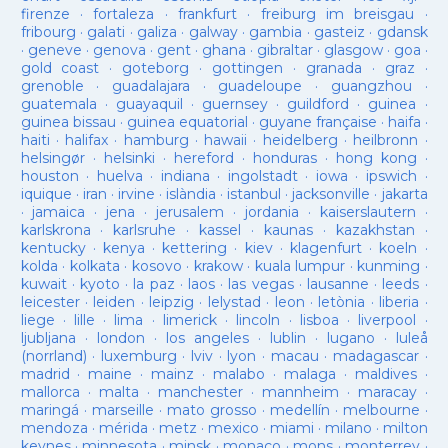
firenze
·
fortaleza
·
frankfurt
·
freiburg im breisgau
·
fribourg
·
galati
·
galiza
·
galway
·
gambia
·
gasteiz
·
gdansk
·
geneve
·
genova
·
gent
·
ghana
·
gibraltar
·
glasgow
·
goa
·
gold coast
·
goteborg
·
gottingen
·
granada
·
graz
·
grenoble
·
guadalajara
·
guadeloupe
·
guangzhou
·
guatemala
·
guayaquil
·
guernsey
·
guildford
·
guinea
·
guinea bissau
·
guinea equatorial
·
guyane française
·
haifa
·
haiti
·
halifax
·
hamburg
·
hawaii
·
heidelberg
·
heilbronn
·
helsingør
·
helsinki
·
hereford
·
honduras
·
hong kong
·
houston
·
huelva
·
indiana
·
ingolstadt
·
iowa
·
ipswich
·
iquique
·
iran
·
irvine
·
islàndia
·
istanbul
·
jacksonville
·
jakarta
·
jamaica
·
jena
·
jerusalem
·
jordania
·
kaiserslautern
·
karlskrona
·
karlsruhe
·
kassel
·
kaunas
·
kazakhstan
·
kentucky
·
kenya
·
kettering
·
kiev
·
klagenfurt
·
koeln
·
kolda
·
kolkata
·
kosovo
·
krakow
·
kuala lumpur
·
kunming
·
kuwait
·
kyoto
·
la paz
·
laos
·
las vegas
·
lausanne
·
leeds
·
leicester
·
leiden
·
leipzig
·
lelystad
·
leon
·
letònia
·
liberia
·
liege
·
lille
·
lima
·
limerick
·
lincoln
·
lisboa
·
liverpool
·
ljubljana
·
london
·
los angeles
·
lublin
·
lugano
·
luleå
(norrland)
·
luxemburg
·
lviv
·
lyon
·
macau
·
madagascar
·
madrid
·
maine
·
mainz
·
malabo
·
malaga
·
maldives
·
mallorca
·
malta
·
manchester
·
mannheim
·
maracay
·
maringá
·
marseille
·
mato grosso
·
medellín
·
melbourne
·
mendoza
·
mérida
·
metz
·
mexico
·
miami
·
milano
·
milton
keynes
·
minnesota
·
minsk
·
monaco
·
mons
·
monterrey
·