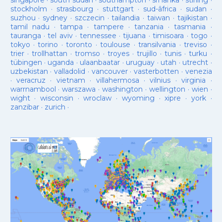
singapore
·
south sudan
·
southampton
·
sri lanka
·
stirling
·
stockholm
·
strasbourg
·
stuttgart
·
sud-âfrica
·
sudan
·
suzhou
·
sydney
·
szczecin
·
tailandia
·
taiwan
·
tajikistan
·
tamil nadu
·
tampa
·
tampere
·
tanzania
·
tasmania
·
tauranga
·
tel aviv
·
tennessee
·
tijuana
·
timisoara
·
togo
·
tokyo
·
torino
·
toronto
·
toulouse
·
transilvania
·
treviso
·
trier
·
trollhattan
·
tromso
·
troyes
·
trujillo
·
tunis
·
turku
·
tübingen
·
uganda
·
ulaanbaatar
·
uruguay
·
utah
·
utrecht
·
uzbekistan
·
valladolid
·
vancouver
·
vasterbotten
·
venezia
·
veracruz
·
vietnam
·
villahermosa
·
vilnius
·
virginia
·
warrnambool
·
warszawa
·
washington
·
wellington
·
wien
·
wight
·
wisconsin
·
wroclaw
·
wyoming
·
xipre
·
york
·
zanzibar
·
zurich
·