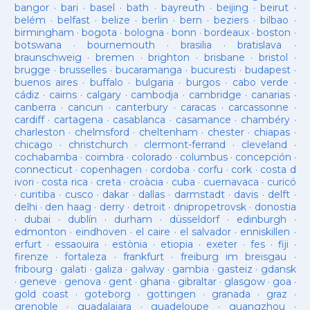
bangor
·
bari
·
basel
·
bath
·
bayreuth
·
beijing
·
beirut
·
belém
·
belfast
·
belize
·
berlin
·
bern
·
beziers
·
bilbao
·
birmingham
·
bogota
·
bologna
·
bonn
·
bordeaux
·
boston
·
botswana
·
bournemouth
·
brasilia
·
bratislava
·
braunschweig
·
bremen
·
brighton
·
brisbane
·
bristol
·
brugge
·
brusselles
·
bucaramanga
·
bucuresti
·
budapest
·
buenos aires
·
buffalo
·
bulgaria
·
burgos
·
cabo verde
·
cádiz
·
cairns
·
calgary
·
cambodja
·
cambridge
·
canarias
·
canberra
·
cancun
·
canterbury
·
caracas
·
carcassonne
·
cardiff
·
cartagena
·
casablanca
·
casamance
·
chambéry
·
charleston
·
chelmsford
·
cheltenham
·
chester
·
chiapas
·
chicago
·
christchurch
·
clermont-ferrand
·
cleveland
·
cochabamba
·
coimbra
·
colorado
·
columbus
·
concepción
·
connecticut
·
copenhagen
·
cordoba
·
corfu
·
cork
·
costa d
ivori
·
costa rica
·
creta
·
croàcia
·
cuba
·
cuernavaca
·
curicó
·
curitiba
·
cusco
·
dakar
·
dallas
·
darmstadt
·
davis
·
delft
·
delhi
·
den haag
·
derry
·
detroit
·
dnipropetrovsk
·
donostia
·
dubai
·
dublín
·
durham
·
düsseldorf
·
edinburgh
·
edmonton
·
eindhoven
·
el caire
·
el salvador
·
enniskillen
·
erfurt
·
essaouira
·
estònia
·
etiopia
·
exeter
·
fes
·
fiji
·
firenze
·
fortaleza
·
frankfurt
·
freiburg im breisgau
·
fribourg
·
galati
·
galiza
·
galway
·
gambia
·
gasteiz
·
gdansk
·
geneve
·
genova
·
gent
·
ghana
·
gibraltar
·
glasgow
·
goa
·
gold coast
·
goteborg
·
gottingen
·
granada
·
graz
·
grenoble
·
guadalajara
·
guadeloupe
·
guangzhou
·