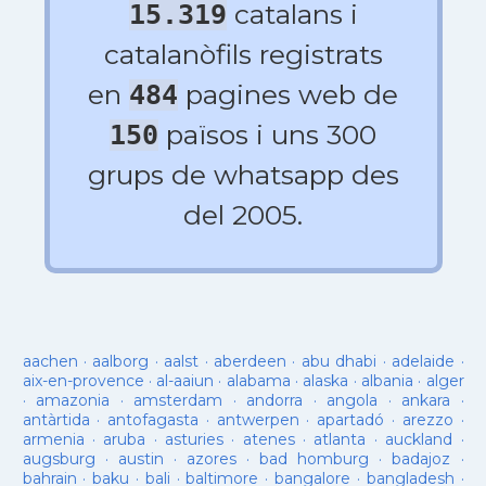
catalans i
15.319
catalanòfils registrats
en
pagines web de
484
països i uns 300
150
grups de whatsapp des
del 2005.
aachen
·
aalborg
·
aalst
·
aberdeen
·
abu dhabi
·
adelaide
·
aix-en-provence
·
al-aaiun
·
alabama
·
alaska
·
albania
·
alger
·
amazonia
·
amsterdam
·
andorra
·
angola
·
ankara
·
antàrtida
·
antofagasta
·
antwerpen
·
apartadó
·
arezzo
·
armenia
·
aruba
·
asturies
·
atenes
·
atlanta
·
auckland
·
augsburg
·
austin
·
azores
·
bad homburg
·
badajoz
·
bahrain
·
baku
·
bali
·
baltimore
·
bangalore
·
bangladesh
·