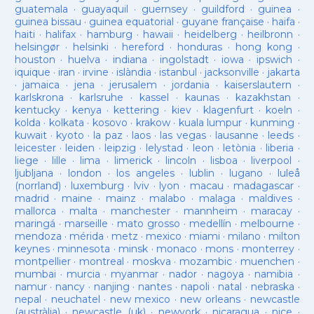
guatemala
·
guayaquil
·
guernsey
·
guildford
·
guinea
·
guinea bissau
·
guinea equatorial
·
guyane française
·
haifa
·
haiti
·
halifax
·
hamburg
·
hawaii
·
heidelberg
·
heilbronn
·
helsingør
·
helsinki
·
hereford
·
honduras
·
hong kong
·
houston
·
huelva
·
indiana
·
ingolstadt
·
iowa
·
ipswich
·
iquique
·
iran
·
irvine
·
islàndia
·
istanbul
·
jacksonville
·
jakarta
·
jamaica
·
jena
·
jerusalem
·
jordania
·
kaiserslautern
·
karlskrona
·
karlsruhe
·
kassel
·
kaunas
·
kazakhstan
·
kentucky
·
kenya
·
kettering
·
kiev
·
klagenfurt
·
koeln
·
kolda
·
kolkata
·
kosovo
·
krakow
·
kuala lumpur
·
kunming
·
kuwait
·
kyoto
·
la paz
·
laos
·
las vegas
·
lausanne
·
leeds
·
leicester
·
leiden
·
leipzig
·
lelystad
·
leon
·
letònia
·
liberia
·
liege
·
lille
·
lima
·
limerick
·
lincoln
·
lisboa
·
liverpool
·
ljubljana
·
london
·
los angeles
·
lublin
·
lugano
·
luleå
(norrland)
·
luxemburg
·
lviv
·
lyon
·
macau
·
madagascar
·
madrid
·
maine
·
mainz
·
malabo
·
malaga
·
maldives
·
mallorca
·
malta
·
manchester
·
mannheim
·
maracay
·
maringá
·
marseille
·
mato grosso
·
medellín
·
melbourne
·
mendoza
·
mérida
·
metz
·
mexico
·
miami
·
milano
·
milton
keynes
·
minnesota
·
minsk
·
monaco
·
mons
·
monterrey
·
montpellier
·
montreal
·
moskva
·
mozambic
·
muenchen
·
mumbai
·
murcia
·
myanmar
·
nador
·
nagoya
·
namibia
·
namur
·
nancy
·
nanjing
·
nantes
·
napoli
·
natal
·
nebraska
·
nepal
·
neuchatel
·
new mexico
·
new orleans
·
newcastle
(austràlia)
·
newcastle (uk)
·
newyork
·
nicaragua
·
nice
·