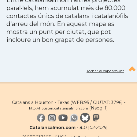
Entre catalansalmon i altres projectes
paral·lels, hem acumulat més de 80.000
contactes únics de catalans i catalanòfils
d'arreu del món. En aquest mapa es
mostra un punt per ciutat, que pot
incloure un bon grapat de persones.
Tornar al capdamunt
Catalans a Houston - Texas (WEB:95 / CIUTAT: 3796) -
[Nseg: 1]
http://Houston.catalansalmon.com
Catalansalmon.com
-
4
.0 [
02·2025
]