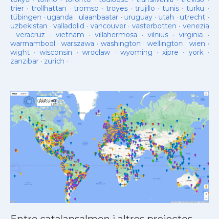
trier
·
trollhattan
·
tromso
·
troyes
·
trujillo
·
tunis
·
turku
·
tübingen
·
uganda
·
ulaanbaatar
·
uruguay
·
utah
·
utrecht
·
uzbekistan
·
valladolid
·
vancouver
·
vasterbotten
·
venezia
·
veracruz
·
vietnam
·
villahermosa
·
vilnius
·
virginia
·
warrnambool
·
warszawa
·
washington
·
wellington
·
wien
·
wight
·
wisconsin
·
wroclaw
·
wyoming
·
xipre
·
york
·
zanzibar
·
zurich
·