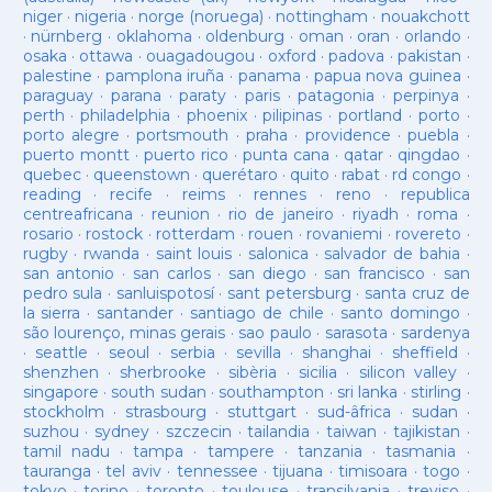
niger
·
nigeria
·
norge (noruega)
·
nottingham
·
nouakchott
·
nürnberg
·
oklahoma
·
oldenburg
·
oman
·
oran
·
orlando
·
osaka
·
ottawa
·
ouagadougou
·
oxford
·
padova
·
pakistan
·
palestine
·
pamplona iruña
·
panama
·
papua nova guinea
·
paraguay
·
parana
·
paraty
·
paris
·
patagonia
·
perpinya
·
perth
·
philadelphia
·
phoenix
·
pilipinas
·
portland
·
porto
·
porto alegre
·
portsmouth
·
praha
·
providence
·
puebla
·
puerto montt
·
puerto rico
·
punta cana
·
qatar
·
qingdao
·
quebec
·
queenstown
·
querétaro
·
quito
·
rabat
·
rd congo
·
reading
·
recife
·
reims
·
rennes
·
reno
·
republica
centreafricana
·
reunion
·
rio de janeiro
·
riyadh
·
roma
·
rosario
·
rostock
·
rotterdam
·
rouen
·
rovaniemi
·
rovereto
·
rugby
·
rwanda
·
saint louis
·
salonica
·
salvador de bahia
·
san antonio
·
san carlos
·
san diego
·
san francisco
·
san
pedro sula
·
sanluispotosí
·
sant petersburg
·
santa cruz de
la sierra
·
santander
·
santiago de chile
·
santo domingo
·
são lourenço, minas gerais
·
sao paulo
·
sarasota
·
sardenya
·
seattle
·
seoul
·
serbia
·
sevilla
·
shanghai
·
sheffield
·
shenzhen
·
sherbrooke
·
sibèria
·
sicilia
·
silicon valley
·
singapore
·
south sudan
·
southampton
·
sri lanka
·
stirling
·
stockholm
·
strasbourg
·
stuttgart
·
sud-âfrica
·
sudan
·
suzhou
·
sydney
·
szczecin
·
tailandia
·
taiwan
·
tajikistan
·
tamil nadu
·
tampa
·
tampere
·
tanzania
·
tasmania
·
tauranga
·
tel aviv
·
tennessee
·
tijuana
·
timisoara
·
togo
·
tokyo
·
torino
·
toronto
·
toulouse
·
transilvania
·
treviso
·