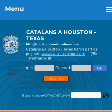
Menu
Menu
CATALANS A HOUSTON -
TEXAS
http://Houston.catalansalmon.com
Catalans a Houston - Texas forma part del
projecte
www.catalansalmon.com
- (95) -
Permalink (#)
Login
Passwd
Password
perdut?
REGISTRA'T
Buscar ciutat de CATALANSALMON: