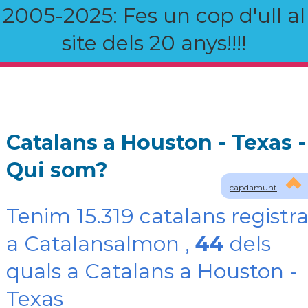
2005-2025: Fes un cop d'ull al
site dels 20 anys!!!!
Catalans a Houston - Texas -
Qui som?
capdamunt
Tenim 15.319 catalans registra
a Catalansalmon ,
44
dels
quals a Catalans a Houston -
Texas