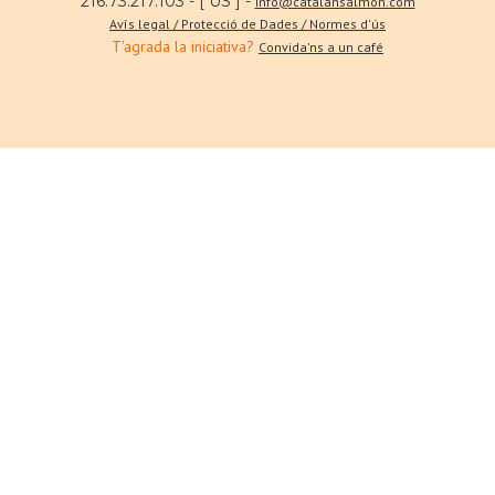
216.73.217.103 - [ US ] -
info@catalansalmon.com
Avís legal / Protecció de Dades / Normes d'ús
T'agrada la iniciativa?
Convida'ns a un café