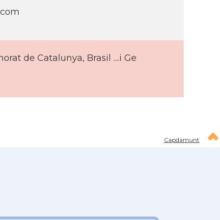
.com
rat de Catalunya, Brasil ....i Ge
Capdamunt