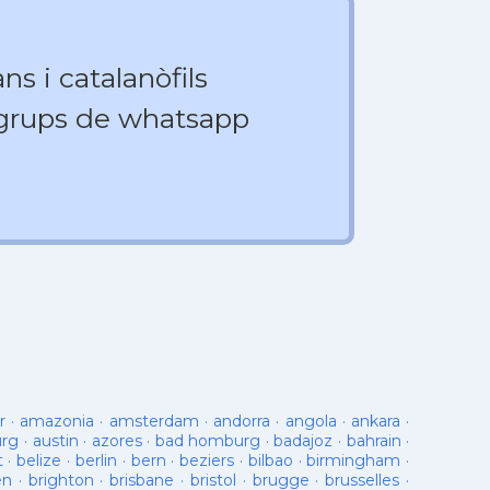
ns i catalanòfils
 grups de whatsapp
r
·
amazonia
·
amsterdam
·
andorra
·
angola
·
ankara
·
urg
·
austin
·
azores
·
bad homburg
·
badajoz
·
bahrain
·
t
·
belize
·
berlin
·
bern
·
beziers
·
bilbao
·
birmingham
·
en
·
brighton
·
brisbane
·
bristol
·
brugge
·
brusselles
·