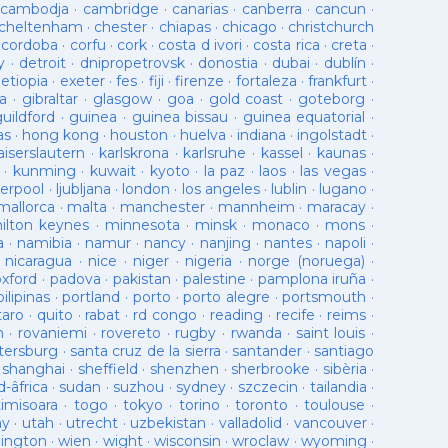
cambodja
·
cambridge
·
canarias
·
canberra
·
cancun
·
cheltenham
·
chester
·
chiapas
·
chicago
·
christchurch
·
cordoba
·
corfu
·
cork
·
costa d ivori
·
costa rica
·
creta
·
y
·
detroit
·
dnipropetrovsk
·
donostia
·
dubai
·
dublín
·
·
etiopia
·
exeter
·
fes
·
fiji
·
firenze
·
fortaleza
·
frankfurt
·
a
·
gibraltar
·
glasgow
·
goa
·
gold coast
·
goteborg
·
guildford
·
guinea
·
guinea bissau
·
guinea equatorial
·
as
·
hong kong
·
houston
·
huelva
·
indiana
·
ingolstadt
·
aiserslautern
·
karlskrona
·
karlsruhe
·
kassel
·
kaunas
·
·
kunming
·
kuwait
·
kyoto
·
la paz
·
laos
·
las vegas
·
verpool
·
ljubljana
·
london
·
los angeles
·
lublin
·
lugano
·
mallorca
·
malta
·
manchester
·
mannheim
·
maracay
·
ilton keynes
·
minnesota
·
minsk
·
monaco
·
mons
·
a
·
namibia
·
namur
·
nancy
·
nanjing
·
nantes
·
napoli
·
·
nicaragua
·
nice
·
niger
·
nigeria
·
norge (noruega)
·
oxford
·
padova
·
pakistan
·
palestine
·
pamplona iruña
·
pilipinas
·
portland
·
porto
·
porto alegre
·
portsmouth
·
taro
·
quito
·
rabat
·
rd congo
·
reading
·
recife
·
reims
·
n
·
rovaniemi
·
rovereto
·
rugby
·
rwanda
·
saint louis
·
tersburg
·
santa cruz de la sierra
·
santander
·
santiago
·
shanghai
·
sheffield
·
shenzhen
·
sherbrooke
·
sibèria
·
d-âfrica
·
sudan
·
suzhou
·
sydney
·
szczecin
·
tailandia
·
timisoara
·
togo
·
tokyo
·
torino
·
toronto
·
toulouse
·
ay
·
utah
·
utrecht
·
uzbekistan
·
valladolid
·
vancouver
·
lington
·
wien
·
wight
·
wisconsin
·
wroclaw
·
wyoming
·