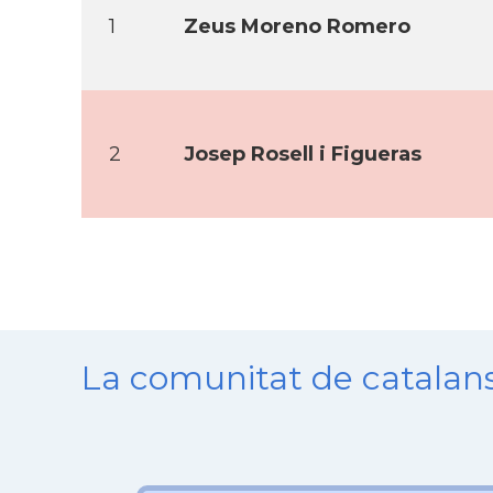
1
Zeus Moreno Romero
2
Josep Rosell i Figueras
La comunitat de catala