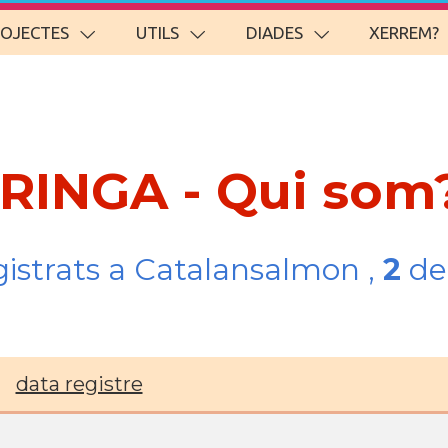
ROJECTES
UTILS
DIADES
XERREM?
ARINGA - Qui som
gistrats a Catalansalmon ,
2
del
data registre