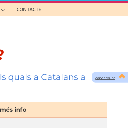
CONTACTE
?
s quals a Catalans a
capdamunt
més info