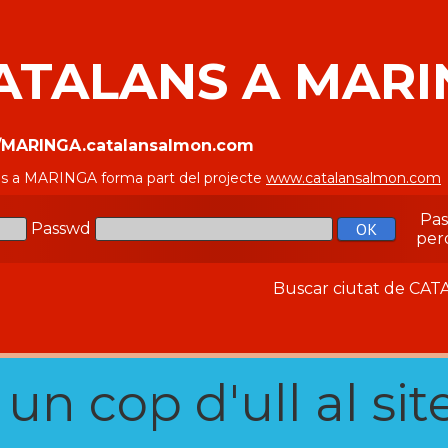
ATALANS A MAR
//MARINGA.catalansalmon.com
ns a MARINGA forma part del projecte
www.catalansalmon.com
Pa
Passwd
per
Buscar ciutat de C
n cop d'ull al site