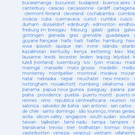
bucaramanga
·
bucuresti
·
budapest
·
buenos aires
·
canterbury
·
caracas
·
carcassonne
·
cardiff
·
cartagena
·
clermont-ferrand
·
cleveland
·
cochabamba
·
coimbra
croàcia
·
cuba
·
cuernavaca
·
curicó
·
curitiba
·
cusco
durham
·
düsseldorf
·
edinburgh
·
edmonton
·
eindho
freiburg im breisgau
·
fribourg
·
galati
·
galiza
·
galw
gottingen
·
granada
·
graz
·
grenoble
·
guadalajara
·
guyane française
·
haifa
·
haiti
·
halifax
·
hamburg
·
hawa
iowa
·
ipswich
·
iquique
·
iran
·
irvine
·
islàndia
·
istanb
kazakhstan
·
kentucky
·
kenya
·
kettering
·
kiev
·
kla
lausanne
·
leeds
·
leicester
·
leiden
·
leipzig
·
lelystad
·
luleå (norrland)
·
luxemburg
·
lviv
·
lyon
·
macau
·
mad
maringá
·
marseille
·
mato grosso
·
medellín
·
melb
monterrey
·
montpellier
·
montreal
·
moskva
·
mozam
natal
·
nebraska
·
nepal
·
neuchatel
·
new mexico
·
nottingham
·
nouakchott
·
nürnberg
·
oklahoma
·
old
panama
·
papua nova guinea
·
paraguay
·
parana
·
par
praha
·
providence
·
puebla
·
puerto montt
·
puerto ri
rennes
·
reno
·
republica centreafricana
·
reunion
·
ri
salonica
·
salvador de bahia
·
san antonio
·
san carlos
·
de chile
·
santo domingo
·
são lourenço, minas gerais
sicilia
·
silicon valley
·
singapore
·
south sudan
·
south
taiwan
·
tajikistan
·
tamil nadu
·
tampa
·
tampere
·
transilvania
·
treviso
·
trier
·
trollhattan
·
tromso
·
troye
vasterbotten
·
venezia
·
veracruz
·
vietnam
·
villaherm