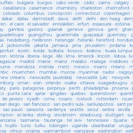
buffalo
·
bulgaria
·
burgos
·
cabo verde
·
cádiz
·
cairns
·
calgary
·
·
casablanca
·
casamance
·
chambéry
·
charleston
·
chelmsford
·
·
colorado
·
columbus
·
concepción
·
connecticut
·
copenhagen
·
dakar
·
dallas
·
darmstadt
·
davis
·
delft
·
delhi
·
den haag
·
derr
ven
·
el caire
·
el salvador
·
enniskillen
·
erfurt
·
essaouira
·
estònia
ay
·
gambia
·
gasteiz
·
gdansk
·
geneve
·
genova
·
gent
·
ghan
guadeloupe
·
guangzhou
·
guatemala
·
guayaquil
·
guernsey
·
ii
·
heidelberg
·
heilbronn
·
helsingør
·
helsinki
·
hereford
·
hondur
ul
·
jacksonville
·
jakarta
·
jamaica
·
jena
·
jerusalem
·
jordania
·
k
genfurt
·
koeln
·
kolda
·
kolkata
·
kosovo
·
krakow
·
kuala lumpur
leon
·
letònia
·
liberia
·
liege
·
lille
·
lima
·
limerick
·
lincoln
·
lisboa
·
li
agascar
·
madrid
·
maine
·
mainz
·
malabo
·
malaga
·
maldives
·
ourne
·
mendoza
·
mérida
·
metz
·
mexico
·
miami
·
milano
·
m
bic
·
muenchen
·
mumbai
·
murcia
·
myanmar
·
nador
·
nagoy
new orleans
·
newcastle (austràlia)
·
newcastle (uk)
·
newyork
enburg
·
oman
·
oran
·
orlando
·
osaka
·
ottawa
·
ouagadougou
·
aty
·
paris
·
patagonia
·
perpinya
·
perth
·
philadelphia
·
phoenix
·
co
·
punta cana
·
qatar
·
qingdao
·
quebec
·
queenstown
·
queré
o de janeiro
·
riyadh
·
roma
·
rosario
·
rostock
·
rotterdam
·
roue
san diego
·
san francisco
·
san pedro sula
·
sanluispotosí
·
sant pe
·
sao paulo
·
sarasota
·
sardenya
·
seattle
·
seoul
·
serbia
·
sevilla
ampton
·
sri lanka
·
stirling
·
stockholm
·
strasbourg
·
stuttgart
·
su
tanzania
·
tasmania
·
tauranga
·
tel aviv
·
tennessee
·
tijuana
·
s
·
trujillo
·
tunis
·
turku
·
tübingen
·
uganda
·
ulaanbaatar
·
urugu
osa
·
vilnius
·
virginia
·
warrnambool
·
warszawa
·
washington
·
wel