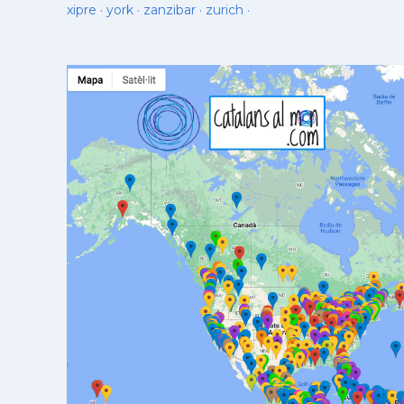
xipre
·
york
·
zanzibar
·
zurich
·