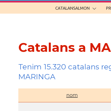
CATALANSALMON
P
Catalans a M
Tenim 15.320 catalans re
MARINGA
nom