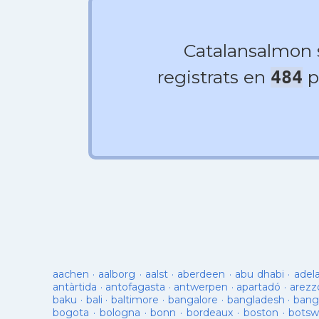
Catalansalmon
registrats en
p
484
aachen
·
aalborg
·
aalst
·
aberdeen
·
abu dhabi
·
adel
antàrtida
·
antofagasta
·
antwerpen
·
apartadó
·
arezz
baku
·
bali
·
baltimore
·
bangalore
·
bangladesh
·
bang
bogota
·
bologna
·
bonn
·
bordeaux
·
boston
·
botsw