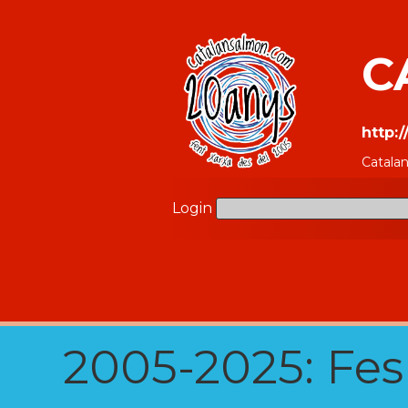
C
http:
Catala
Login
2005-2025: Fes u