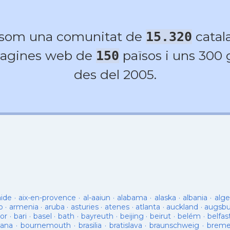
 som una comunitat de
catala
15.320
agines web de
països i uns 300
150
des del 2005.
aide
·
aix-en-provence
·
al-aaiun
·
alabama
·
alaska
·
albania
·
alge
o
·
armenia
·
aruba
·
asturies
·
atenes
·
atlanta
·
auckland
·
augsb
or
·
bari
·
basel
·
bath
·
bayreuth
·
beijing
·
beirut
·
belém
·
belfas
ana
·
bournemouth
·
brasilia
·
bratislava
·
braunschweig
·
brem