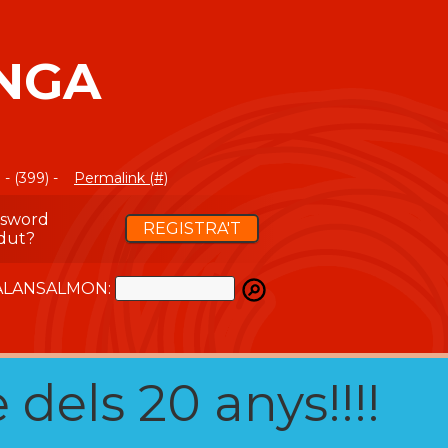
INGA
- (399) -
Permalink (#)
ssword
REGISTRA'T
dut?
ATALANSALMON:
 dels 20 anys!!!!