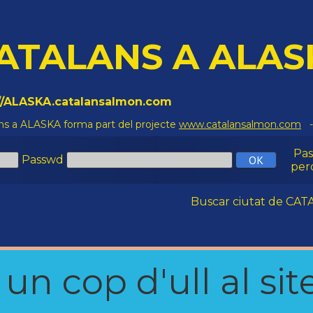
ATALANS A ALAS
://ALASKA.catalansalmon.com
ns a ALASKA forma part del projecte
www.catalansalmon.com
-
Pa
Passwd
per
Buscar ciutat de C
n cop d'ull al site