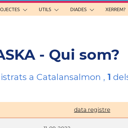
ROJECTES
UTILS
DIADES
XERREM?
ASKA - Qui som?
gistrats a Catalansalmon ,
1
del
data registre