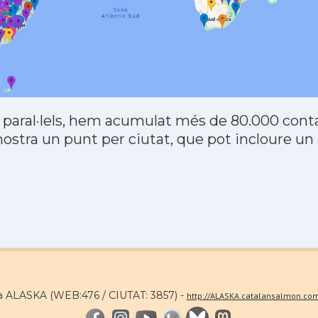
 paral·lels, hem acumulat més de 80.000 contac
stra un punt per ciutat, que pot incloure un
a ALASKA (WEB:476 / CIUTAT: 3857) -
http://ALASKA.catalansalmon.co