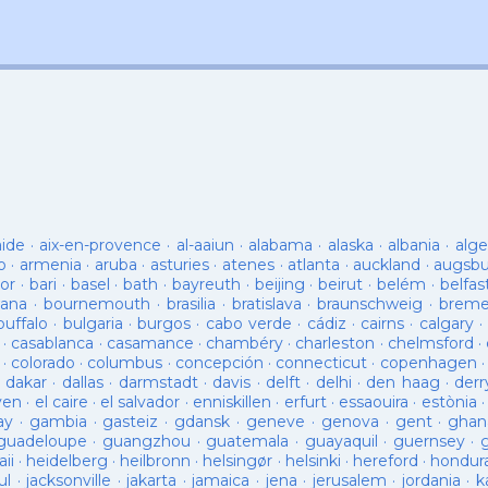
aide
·
aix-en-provence
·
al-aaiun
·
alabama
·
alaska
·
albania
·
alge
o
·
armenia
·
aruba
·
asturies
·
atenes
·
atlanta
·
auckland
·
augsb
or
·
bari
·
basel
·
bath
·
bayreuth
·
beijing
·
beirut
·
belém
·
belfas
ana
·
bournemouth
·
brasilia
·
bratislava
·
braunschweig
·
brem
buffalo
·
bulgaria
·
burgos
·
cabo verde
·
cádiz
·
cairns
·
calgary
·
·
casablanca
·
casamance
·
chambéry
·
charleston
·
chelmsford
·
·
colorado
·
columbus
·
concepción
·
connecticut
·
copenhagen
·
dakar
·
dallas
·
darmstadt
·
davis
·
delft
·
delhi
·
den haag
·
derr
ven
·
el caire
·
el salvador
·
enniskillen
·
erfurt
·
essaouira
·
estònia
ay
·
gambia
·
gasteiz
·
gdansk
·
geneve
·
genova
·
gent
·
ghan
guadeloupe
·
guangzhou
·
guatemala
·
guayaquil
·
guernsey
·
ii
·
heidelberg
·
heilbronn
·
helsingør
·
helsinki
·
hereford
·
hondur
ul
·
jacksonville
·
jakarta
·
jamaica
·
jena
·
jerusalem
·
jordania
·
k