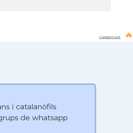
Capdamunt
ns i catalanòfils
 grups de whatsapp