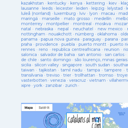
kazakhstan
·
kentucky
·
kenya
·
kettering
·
kiev
·
kla
lausanne
·
leeds
·
leicester
·
leiden
·
leipzig
·
lelystad
·
luleå (norrland)
·
luxemburg
·
lviv
·
lyon
·
macau
·
mad
maringá
·
marseille
·
mato grosso
·
medellín
·
melb
monterrey
·
montpellier
·
montreal
·
moskva
·
mozam
natal
·
nebraska
·
nepal
·
neuchatel
·
new mexico
·
nottingham
·
nouakchott
·
nürnberg
·
oklahoma
·
old
panama
·
papua nova guinea
·
paraguay
·
parana
·
par
praha
·
providence
·
puebla
·
puerto montt
·
puerto ri
rennes
·
reno
·
republica centreafricana
·
reunion
·
ri
salonica
·
salvador de bahia
·
san antonio
·
san carlos
·
de chile
·
santo domingo
·
são lourenço, minas gerais
sicilia
·
silicon valley
·
singapore
·
south sudan
·
south
taiwan
·
tajikistan
·
tamil nadu
·
tampa
·
tampere
·
transilvania
·
treviso
·
trier
·
trollhattan
·
tromso
·
troye
vasterbotten
·
venezia
·
veracruz
·
vietnam
·
villaherm
xipre
·
york
·
zanzibar
·
zurich
·