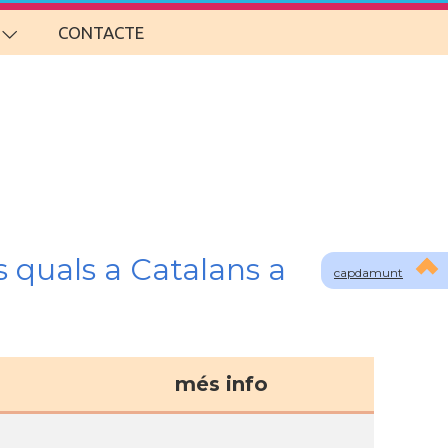
CONTACTE
s quals a Catalans a
capdamunt
més info