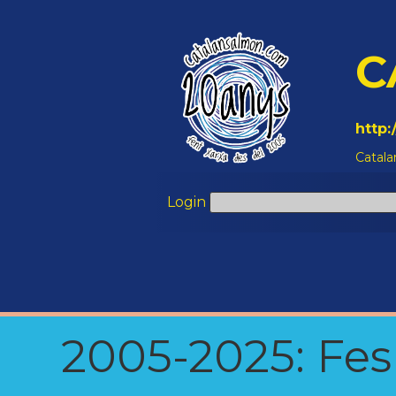
C
http
Catala
Login
2005-2025: Fes u