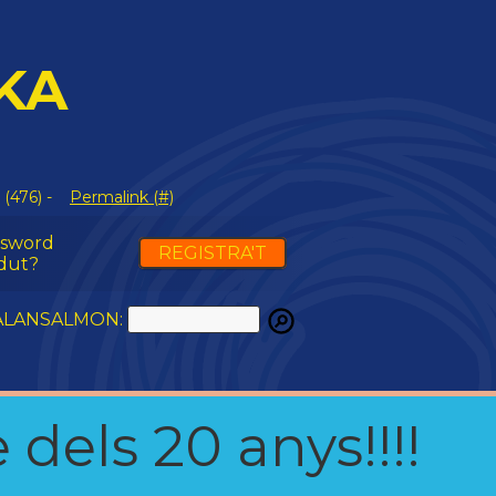
KA
 (476) -
Permalink (#)
ssword
REGISTRA'T
dut?
ATALANSALMON:
 dels 20 anys!!!!