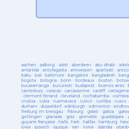
aachen
·
aalborg
·
aalst
·
aberdeen
·
abu dhabi
·
adel
antàrtida
·
antofagasta
·
antwerpen
·
apartadó
·
arezz
baku
·
bali
·
baltimore
·
bangalore
·
bangladesh
·
bang
bogota
·
bologna
·
bonn
·
bordeaux
·
boston
·
botsw
bucaramanga
·
bucuresti
·
budapest
·
buenos aires
·
canterbury
·
caracas
·
carcassonne
·
cardiff
·
cartagena
·
clermont-ferrand
·
cleveland
·
cochabamba
·
coimbra
croàcia
·
cuba
·
cuernavaca
·
curicó
·
curitiba
·
cusco
durham
·
düsseldorf
·
edinburgh
·
edmonton
·
eindho
freiburg im breisgau
·
fribourg
·
galati
·
galiza
·
galw
gottingen
·
granada
·
graz
·
grenoble
·
guadalajara
·
guyane française
·
haifa
·
haiti
·
halifax
·
hamburg
·
hawa
iowa
·
ipswich
·
iquique
·
iran
·
irvine
·
islàndia
·
istanb