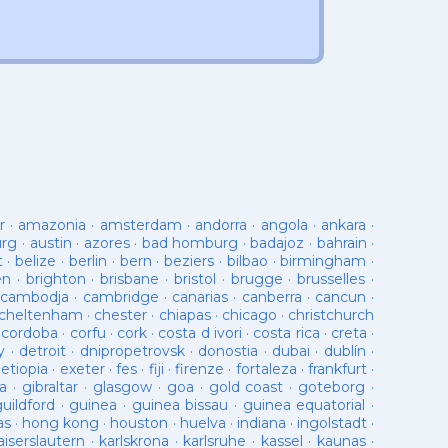
r
·
amazonia
·
amsterdam
·
andorra
·
angola
·
ankara
·
urg
·
austin
·
azores
·
bad homburg
·
badajoz
·
bahrain
·
t
·
belize
·
berlin
·
bern
·
beziers
·
bilbao
·
birmingham
·
en
·
brighton
·
brisbane
·
bristol
·
brugge
·
brusselles
·
cambodja
·
cambridge
·
canarias
·
canberra
·
cancun
·
cheltenham
·
chester
·
chiapas
·
chicago
·
christchurch
·
cordoba
·
corfu
·
cork
·
costa d ivori
·
costa rica
·
creta
·
y
·
detroit
·
dnipropetrovsk
·
donostia
·
dubai
·
dublín
·
·
etiopia
·
exeter
·
fes
·
fiji
·
firenze
·
fortaleza
·
frankfurt
·
a
·
gibraltar
·
glasgow
·
goa
·
gold coast
·
goteborg
·
guildford
·
guinea
·
guinea bissau
·
guinea equatorial
·
as
·
hong kong
·
houston
·
huelva
·
indiana
·
ingolstadt
·
aiserslautern
·
karlskrona
·
karlsruhe
·
kassel
·
kaunas
·