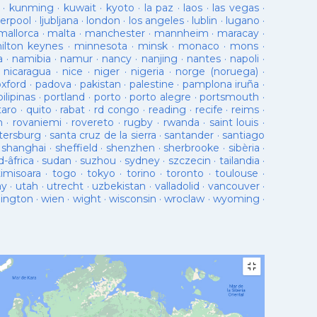
·
kunming
·
kuwait
·
kyoto
·
la paz
·
laos
·
las vegas
·
verpool
·
ljubljana
·
london
·
los angeles
·
lublin
·
lugano
·
mallorca
·
malta
·
manchester
·
mannheim
·
maracay
·
ilton keynes
·
minnesota
·
minsk
·
monaco
·
mons
·
a
·
namibia
·
namur
·
nancy
·
nanjing
·
nantes
·
napoli
·
·
nicaragua
·
nice
·
niger
·
nigeria
·
norge (noruega)
·
oxford
·
padova
·
pakistan
·
palestine
·
pamplona iruña
·
pilipinas
·
portland
·
porto
·
porto alegre
·
portsmouth
·
taro
·
quito
·
rabat
·
rd congo
·
reading
·
recife
·
reims
·
n
·
rovaniemi
·
rovereto
·
rugby
·
rwanda
·
saint louis
·
tersburg
·
santa cruz de la sierra
·
santander
·
santiago
·
shanghai
·
sheffield
·
shenzhen
·
sherbrooke
·
sibèria
·
d-âfrica
·
sudan
·
suzhou
·
sydney
·
szczecin
·
tailandia
·
timisoara
·
togo
·
tokyo
·
torino
·
toronto
·
toulouse
·
ay
·
utah
·
utrecht
·
uzbekistan
·
valladolid
·
vancouver
·
lington
·
wien
·
wight
·
wisconsin
·
wroclaw
·
wyoming
·