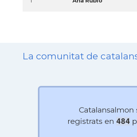
1
Ana Rubio
La comunitat de catala
Catalansalmon
registrats en
p
484