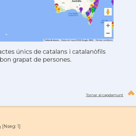
tes únics de catalans i catalanòfils
 bon grapat de persones.
Tornar al capdamunt
[Nseg: 1]
m