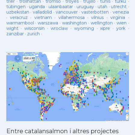
trier
·
trollhattan
·
tromso
·
troyes
·
trujillo
·
tunis
·
turku
·
tübingen
·
uganda
·
ulaanbaatar
·
uruguay
·
utah
·
utrecht
·
uzbekistan
·
valladolid
·
vancouver
·
vasterbotten
·
venezia
·
veracruz
·
vietnam
·
villahermosa
·
vilnius
·
virginia
·
warrnambool
·
warszawa
·
washington
·
wellington
·
wien
·
wight
·
wisconsin
·
wroclaw
·
wyoming
·
xipre
·
york
·
zanzibar
·
zurich
·
Entre catalansalmon i altres projectes