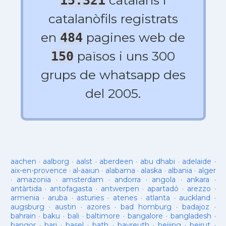
catalans i
15.321
catalanòfils registrats
en
pagines web de
484
països i uns 300
150
grups de whatsapp des
del 2005.
aachen
·
aalborg
·
aalst
·
aberdeen
·
abu dhabi
·
adelaide
·
aix-en-provence
·
al-aaiun
·
alabama
·
alaska
·
albania
·
alger
·
amazonia
·
amsterdam
·
andorra
·
angola
·
ankara
·
antàrtida
·
antofagasta
·
antwerpen
·
apartadó
·
arezzo
·
armenia
·
aruba
·
asturies
·
atenes
·
atlanta
·
auckland
·
augsburg
·
austin
·
azores
·
bad homburg
·
badajoz
·
bahrain
·
baku
·
bali
·
baltimore
·
bangalore
·
bangladesh
·
bangor
·
bari
·
basel
·
bath
·
bayreuth
·
beijing
·
beirut
·