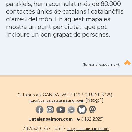
paral·lels, hem acumulat més de 80.000
contactes únics de catalans i catalanòfils
d'arreu del món. En aquest mapa es
mostra un punt per ciutat, que pot
incloure un bon grapat de persones.
Tornar al capdamunt
Catalans a UGANDA (WEB:149 / CIUTAT: 3425) -
[Nseg: 1]
http://uganda.catalansalmon.com
Catalansalmon.com
-
4
.0 [
02·2025
]
216.73.216.25 - [ US ] -
info@catalansalmon.com