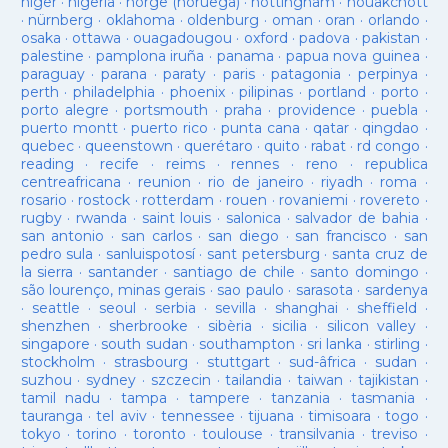
niger
·
nigeria
·
norge (noruega)
·
nottingham
·
nouakchott
·
nürnberg
·
oklahoma
·
oldenburg
·
oman
·
oran
·
orlando
·
osaka
·
ottawa
·
ouagadougou
·
oxford
·
padova
·
pakistan
·
palestine
·
pamplona iruña
·
panama
·
papua nova guinea
·
paraguay
·
parana
·
paraty
·
paris
·
patagonia
·
perpinya
·
perth
·
philadelphia
·
phoenix
·
pilipinas
·
portland
·
porto
·
porto alegre
·
portsmouth
·
praha
·
providence
·
puebla
·
puerto montt
·
puerto rico
·
punta cana
·
qatar
·
qingdao
·
quebec
·
queenstown
·
querétaro
·
quito
·
rabat
·
rd congo
·
reading
·
recife
·
reims
·
rennes
·
reno
·
republica
centreafricana
·
reunion
·
rio de janeiro
·
riyadh
·
roma
·
rosario
·
rostock
·
rotterdam
·
rouen
·
rovaniemi
·
rovereto
·
rugby
·
rwanda
·
saint louis
·
salonica
·
salvador de bahia
·
san antonio
·
san carlos
·
san diego
·
san francisco
·
san
pedro sula
·
sanluispotosí
·
sant petersburg
·
santa cruz de
la sierra
·
santander
·
santiago de chile
·
santo domingo
·
são lourenço, minas gerais
·
sao paulo
·
sarasota
·
sardenya
·
seattle
·
seoul
·
serbia
·
sevilla
·
shanghai
·
sheffield
·
shenzhen
·
sherbrooke
·
sibèria
·
sicilia
·
silicon valley
·
singapore
·
south sudan
·
southampton
·
sri lanka
·
stirling
·
stockholm
·
strasbourg
·
stuttgart
·
sud-âfrica
·
sudan
·
suzhou
·
sydney
·
szczecin
·
tailandia
·
taiwan
·
tajikistan
·
tamil nadu
·
tampa
·
tampere
·
tanzania
·
tasmania
·
tauranga
·
tel aviv
·
tennessee
·
tijuana
·
timisoara
·
togo
·
tokyo
·
torino
·
toronto
·
toulouse
·
transilvania
·
treviso
·