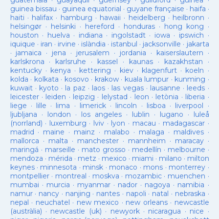
guatemala
·
guayaquil
·
guernsey
·
guildford
·
guinea
·
guinea bissau
·
guinea equatorial
·
guyane française
·
haifa
·
haiti
·
halifax
·
hamburg
·
hawaii
·
heidelberg
·
heilbronn
·
helsingør
·
helsinki
·
hereford
·
honduras
·
hong kong
·
houston
·
huelva
·
indiana
·
ingolstadt
·
iowa
·
ipswich
·
iquique
·
iran
·
irvine
·
islàndia
·
istanbul
·
jacksonville
·
jakarta
·
jamaica
·
jena
·
jerusalem
·
jordania
·
kaiserslautern
·
karlskrona
·
karlsruhe
·
kassel
·
kaunas
·
kazakhstan
·
kentucky
·
kenya
·
kettering
·
kiev
·
klagenfurt
·
koeln
·
kolda
·
kolkata
·
kosovo
·
krakow
·
kuala lumpur
·
kunming
·
kuwait
·
kyoto
·
la paz
·
laos
·
las vegas
·
lausanne
·
leeds
·
leicester
·
leiden
·
leipzig
·
lelystad
·
leon
·
letònia
·
liberia
·
liege
·
lille
·
lima
·
limerick
·
lincoln
·
lisboa
·
liverpool
·
ljubljana
·
london
·
los angeles
·
lublin
·
lugano
·
luleå
(norrland)
·
luxemburg
·
lviv
·
lyon
·
macau
·
madagascar
·
madrid
·
maine
·
mainz
·
malabo
·
malaga
·
maldives
·
mallorca
·
malta
·
manchester
·
mannheim
·
maracay
·
maringá
·
marseille
·
mato grosso
·
medellín
·
melbourne
·
mendoza
·
mérida
·
metz
·
mexico
·
miami
·
milano
·
milton
keynes
·
minnesota
·
minsk
·
monaco
·
mons
·
monterrey
·
montpellier
·
montreal
·
moskva
·
mozambic
·
muenchen
·
mumbai
·
murcia
·
myanmar
·
nador
·
nagoya
·
namibia
·
namur
·
nancy
·
nanjing
·
nantes
·
napoli
·
natal
·
nebraska
·
nepal
·
neuchatel
·
new mexico
·
new orleans
·
newcastle
(austràlia)
·
newcastle (uk)
·
newyork
·
nicaragua
·
nice
·