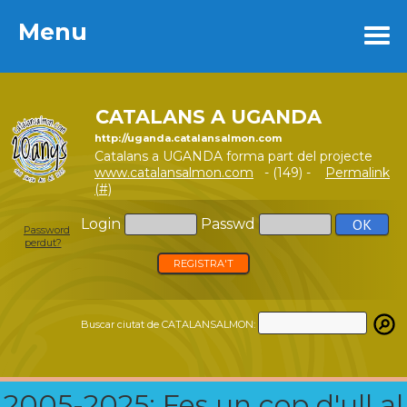
Menu
Menu
CATALANS A UGANDA
http://uganda.catalansalmon.com
Catalans a UGANDA forma part del projecte
www.catalansalmon.com
- (149) -
Permalink
(#)
Login
Passwd
Password
perdut?
REGISTRA'T
Buscar ciutat de CATALANSALMON:
2005-2025: Fes un cop d'ull al