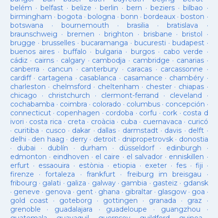
belém
·
belfast
·
belize
·
berlin
·
bern
·
beziers
·
bilbao
·
birmingham
·
bogota
·
bologna
·
bonn
·
bordeaux
·
boston
·
botswana
·
bournemouth
·
brasilia
·
bratislava
·
braunschweig
·
bremen
·
brighton
·
brisbane
·
bristol
·
brugge
·
brusselles
·
bucaramanga
·
bucuresti
·
budapest
·
buenos aires
·
buffalo
·
bulgaria
·
burgos
·
cabo verde
·
cádiz
·
cairns
·
calgary
·
cambodja
·
cambridge
·
canarias
·
canberra
·
cancun
·
canterbury
·
caracas
·
carcassonne
·
cardiff
·
cartagena
·
casablanca
·
casamance
·
chambéry
·
charleston
·
chelmsford
·
cheltenham
·
chester
·
chiapas
·
chicago
·
christchurch
·
clermont-ferrand
·
cleveland
·
cochabamba
·
coimbra
·
colorado
·
columbus
·
concepción
·
connecticut
·
copenhagen
·
cordoba
·
corfu
·
cork
·
costa d
ivori
·
costa rica
·
creta
·
croàcia
·
cuba
·
cuernavaca
·
curicó
·
curitiba
·
cusco
·
dakar
·
dallas
·
darmstadt
·
davis
·
delft
·
delhi
·
den haag
·
derry
·
detroit
·
dnipropetrovsk
·
donostia
·
dubai
·
dublín
·
durham
·
düsseldorf
·
edinburgh
·
edmonton
·
eindhoven
·
el caire
·
el salvador
·
enniskillen
·
erfurt
·
essaouira
·
estònia
·
etiopia
·
exeter
·
fes
·
fiji
·
firenze
·
fortaleza
·
frankfurt
·
freiburg im breisgau
·
fribourg
·
galati
·
galiza
·
galway
·
gambia
·
gasteiz
·
gdansk
·
geneve
·
genova
·
gent
·
ghana
·
gibraltar
·
glasgow
·
goa
·
gold coast
·
goteborg
·
gottingen
·
granada
·
graz
·
grenoble
·
guadalajara
·
guadeloupe
·
guangzhou
·