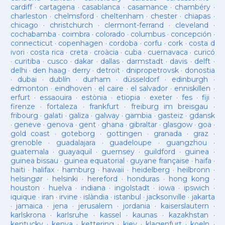
cardiff
·
cartagena
·
casablanca
·
casamance
·
chambéry
·
charleston
·
chelmsford
·
cheltenham
·
chester
·
chiapas
·
chicago
·
christchurch
·
clermont-ferrand
·
cleveland
·
cochabamba
·
coimbra
·
colorado
·
columbus
·
concepción
·
connecticut
·
copenhagen
·
cordoba
·
corfu
·
cork
·
costa d
ivori
·
costa rica
·
creta
·
croàcia
·
cuba
·
cuernavaca
·
curicó
·
curitiba
·
cusco
·
dakar
·
dallas
·
darmstadt
·
davis
·
delft
·
delhi
·
den haag
·
derry
·
detroit
·
dnipropetrovsk
·
donostia
·
dubai
·
dublín
·
durham
·
düsseldorf
·
edinburgh
·
edmonton
·
eindhoven
·
el caire
·
el salvador
·
enniskillen
·
erfurt
·
essaouira
·
estònia
·
etiopia
·
exeter
·
fes
·
fiji
·
firenze
·
fortaleza
·
frankfurt
·
freiburg im breisgau
·
fribourg
·
galati
·
galiza
·
galway
·
gambia
·
gasteiz
·
gdansk
·
geneve
·
genova
·
gent
·
ghana
·
gibraltar
·
glasgow
·
goa
·
gold coast
·
goteborg
·
gottingen
·
granada
·
graz
·
grenoble
·
guadalajara
·
guadeloupe
·
guangzhou
·
guatemala
·
guayaquil
·
guernsey
·
guildford
·
guinea
·
guinea bissau
·
guinea equatorial
·
guyane française
·
haifa
·
haiti
·
halifax
·
hamburg
·
hawaii
·
heidelberg
·
heilbronn
·
helsingør
·
helsinki
·
hereford
·
honduras
·
hong kong
·
houston
·
huelva
·
indiana
·
ingolstadt
·
iowa
·
ipswich
·
iquique
·
iran
·
irvine
·
islàndia
·
istanbul
·
jacksonville
·
jakarta
·
jamaica
·
jena
·
jerusalem
·
jordania
·
kaiserslautern
·
karlskrona
·
karlsruhe
·
kassel
·
kaunas
·
kazakhstan
·
kentucky
·
kenya
·
kettering
·
kiev
·
klagenfurt
·
koeln
·