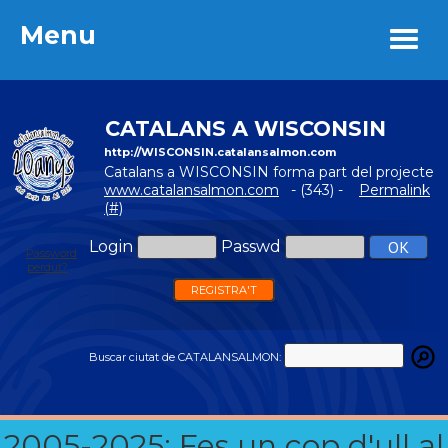
Menu
Menu
CATALANS A WISCONSIN
http://WISCONSIN.catalansalmon.com
Catalans a WISCONSIN forma part del projecte
www.catalansalmon.com
- (343) -
Permalink
(#)
Login
Passwd
Password
perdut?
REGISTRA'T
Buscar ciutat de CATALANSALMON:
2005-2025: Fes un cop d'ull al