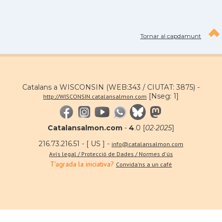
Tornar al capdamunt
Catalans a WISCONSIN (WEB:343 / CIUTAT: 3875) -
[Nseg: 1]
http://WISCONSIN.catalansalmon.com
Catalansalmon.com
-
4
.0 [
02·2025
]
216.73.216.51 - [ US ] -
info@catalansalmon.com
Avís legal / Protecció de Dades / Normes d'ús
T'agrada la iniciativa?
Convida'ns a un café