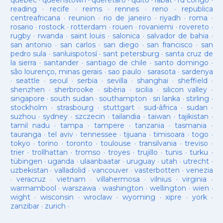
quebec
·
queenstown
·
querétaro
·
quito
·
rabat
·
rd congo
·
reading
·
recife
·
reims
·
rennes
·
reno
·
republica
centreafricana
·
reunion
·
rio de janeiro
·
riyadh
·
roma
·
rosario
·
rostock
·
rotterdam
·
rouen
·
rovaniemi
·
rovereto
·
rugby
·
rwanda
·
saint louis
·
salonica
·
salvador de bahia
·
san antonio
·
san carlos
·
san diego
·
san francisco
·
san
pedro sula
·
sanluispotosí
·
sant petersburg
·
santa cruz de
la sierra
·
santander
·
santiago de chile
·
santo domingo
·
são lourenço, minas gerais
·
sao paulo
·
sarasota
·
sardenya
·
seattle
·
seoul
·
serbia
·
sevilla
·
shanghai
·
sheffield
·
shenzhen
·
sherbrooke
·
sibèria
·
sicilia
·
silicon valley
·
singapore
·
south sudan
·
southampton
·
sri lanka
·
stirling
·
stockholm
·
strasbourg
·
stuttgart
·
sud-âfrica
·
sudan
·
suzhou
·
sydney
·
szczecin
·
tailandia
·
taiwan
·
tajikistan
·
tamil nadu
·
tampa
·
tampere
·
tanzania
·
tasmania
·
tauranga
·
tel aviv
·
tennessee
·
tijuana
·
timisoara
·
togo
·
tokyo
·
torino
·
toronto
·
toulouse
·
transilvania
·
treviso
·
trier
·
trollhattan
·
tromso
·
troyes
·
trujillo
·
tunis
·
turku
·
tübingen
·
uganda
·
ulaanbaatar
·
uruguay
·
utah
·
utrecht
·
uzbekistan
·
valladolid
·
vancouver
·
vasterbotten
·
venezia
·
veracruz
·
vietnam
·
villahermosa
·
vilnius
·
virginia
·
warrnambool
·
warszawa
·
washington
·
wellington
·
wien
·
wight
·
wisconsin
·
wroclaw
·
wyoming
·
xipre
·
york
·
zanzibar
·
zurich
·