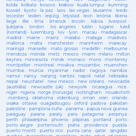
kolda
·
kolkata
·
kosovo
·
krakow
·
kuala lumpur
·
kunming
·
kuwait
·
kyoto
·
la paz
·
laos
·
las vegas
·
lausanne
·
leeds
·
leicester
·
leiden
·
leipzig
·
lelystad
·
leon
·
letònia
·
liberia
·
liege
·
lille
·
lima
·
limerick
·
lincoln
·
lisboa
·
liverpool
·
ljubljana
·
london
·
los angeles
·
lublin
·
lugano
·
luleå
(norrland)
·
luxemburg
·
lviv
·
lyon
·
macau
·
madagascar
·
madrid
·
maine
·
mainz
·
malabo
·
malaga
·
maldives
·
mallorca
·
malta
·
manchester
·
mannheim
·
maracay
·
maringá
·
marseille
·
mato grosso
·
medellín
·
melbourne
·
mendoza
·
mérida
·
metz
·
mexico
·
miami
·
milano
·
milton
keynes
·
minnesota
·
minsk
·
monaco
·
mons
·
monterrey
·
montpellier
·
montreal
·
moskva
·
mozambic
·
muenchen
·
mumbai
·
murcia
·
myanmar
·
nador
·
nagoya
·
namibia
·
namur
·
nancy
·
nanjing
·
nantes
·
napoli
·
natal
·
nebraska
·
nepal
·
neuchatel
·
new mexico
·
new orleans
·
newcastle
(austràlia)
·
newcastle (uk)
·
newyork
·
nicaragua
·
nice
·
niger
·
nigeria
·
norge (noruega)
·
nottingham
·
nouakchott
·
nürnberg
·
oklahoma
·
oldenburg
·
oman
·
oran
·
orlando
·
osaka
·
ottawa
·
ouagadougou
·
oxford
·
padova
·
pakistan
·
palestine
·
pamplona iruña
·
panama
·
papua nova guinea
·
paraguay
·
parana
·
paraty
·
paris
·
patagonia
·
perpinya
·
perth
·
philadelphia
·
phoenix
·
pilipinas
·
portland
·
porto
·
porto alegre
·
portsmouth
·
praha
·
providence
·
puebla
·
puerto montt
·
puerto rico
·
punta cana
·
qatar
·
qingdao
·