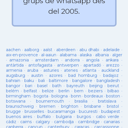
grups de whatsapp des
del 2005.
aachen
·
aalborg
·
aalst
·
aberdeen
·
abu dhabi
·
adelaide
·
aix-en-provence
·
al-aaiun
·
alabama
·
alaska
·
albania
·
alger
·
amazonia
·
amsterdam
·
andorra
·
angola
·
ankara
·
antàrtida
·
antofagasta
·
antwerpen
·
apartadó
·
arezzo
·
armenia
·
aruba
·
asturies
·
atenes
·
atlanta
·
auckland
·
augsburg
·
austin
·
azores
·
bad homburg
·
badajoz
·
bahrain
·
baku
·
bali
·
baltimore
·
bangalore
·
bangladesh
·
bangor
·
bari
·
basel
·
bath
·
bayreuth
·
beijing
·
beirut
·
belém
·
belfast
·
belize
·
berlin
·
bern
·
beziers
·
bilbao
·
birmingham
·
bogota
·
bologna
·
bonn
·
bordeaux
·
boston
·
botswana
·
bournemouth
·
brasilia
·
bratislava
·
braunschweig
·
bremen
·
brighton
·
brisbane
·
bristol
·
brugge
·
brusselles
·
bucaramanga
·
bucuresti
·
budapest
·
buenos aires
·
buffalo
·
bulgaria
·
burgos
·
cabo verde
·
cádiz
·
cairns
·
calgary
·
cambodja
·
cambridge
·
canarias
·
canberra
·
cancun
·
canterbury
·
caracas
·
carcassonne
·