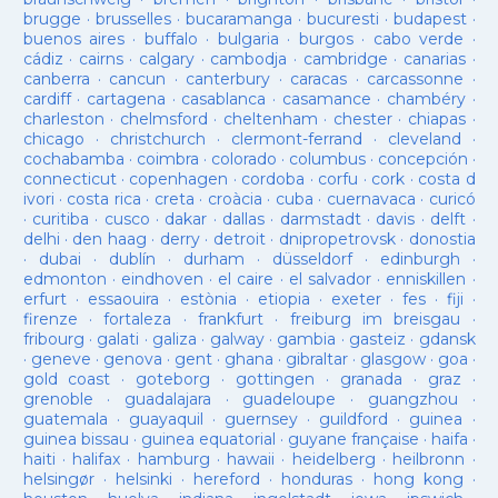
brugge
·
brusselles
·
bucaramanga
·
bucuresti
·
budapest
·
buenos aires
·
buffalo
·
bulgaria
·
burgos
·
cabo verde
·
cádiz
·
cairns
·
calgary
·
cambodja
·
cambridge
·
canarias
·
canberra
·
cancun
·
canterbury
·
caracas
·
carcassonne
·
cardiff
·
cartagena
·
casablanca
·
casamance
·
chambéry
·
charleston
·
chelmsford
·
cheltenham
·
chester
·
chiapas
·
chicago
·
christchurch
·
clermont-ferrand
·
cleveland
·
cochabamba
·
coimbra
·
colorado
·
columbus
·
concepción
·
connecticut
·
copenhagen
·
cordoba
·
corfu
·
cork
·
costa d
ivori
·
costa rica
·
creta
·
croàcia
·
cuba
·
cuernavaca
·
curicó
·
curitiba
·
cusco
·
dakar
·
dallas
·
darmstadt
·
davis
·
delft
·
delhi
·
den haag
·
derry
·
detroit
·
dnipropetrovsk
·
donostia
·
dubai
·
dublín
·
durham
·
düsseldorf
·
edinburgh
·
edmonton
·
eindhoven
·
el caire
·
el salvador
·
enniskillen
·
erfurt
·
essaouira
·
estònia
·
etiopia
·
exeter
·
fes
·
fiji
·
firenze
·
fortaleza
·
frankfurt
·
freiburg im breisgau
·
fribourg
·
galati
·
galiza
·
galway
·
gambia
·
gasteiz
·
gdansk
·
geneve
·
genova
·
gent
·
ghana
·
gibraltar
·
glasgow
·
goa
·
gold coast
·
goteborg
·
gottingen
·
granada
·
graz
·
grenoble
·
guadalajara
·
guadeloupe
·
guangzhou
·
guatemala
·
guayaquil
·
guernsey
·
guildford
·
guinea
·
guinea bissau
·
guinea equatorial
·
guyane française
·
haifa
·
haiti
·
halifax
·
hamburg
·
hawaii
·
heidelberg
·
heilbronn
·
helsingør
·
helsinki
·
hereford
·
honduras
·
hong kong
·