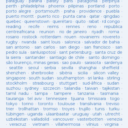
paraguay
·
parana
·
paraty
·
paris
·
patagonia
·
perpinya
·
perth
·
philadelphia
·
phoenix
·
pilipinas
·
portland
·
porto
·
porto alegre
·
portsmouth
·
praha
·
providence
·
puebla
·
puerto montt
·
puerto rico
·
punta cana
·
qatar
·
qingdao
·
quebec
·
queenstown
·
querétaro
·
quito
·
rabat
·
rd congo
·
reading
·
recife
·
reims
·
rennes
·
reno
·
republica
centreafricana
·
reunion
·
rio de janeiro
·
riyadh
·
roma
·
rosario
·
rostock
·
rotterdam
·
rouen
·
rovaniemi
·
rovereto
·
rugby
·
rwanda
·
saint louis
·
salonica
·
salvador de bahia
·
san antonio
·
san carlos
·
san diego
·
san francisco
·
san
pedro sula
·
sanluispotosí
·
sant petersburg
·
santa cruz de
la sierra
·
santander
·
santiago de chile
·
santo domingo
·
são lourenço, minas gerais
·
sao paulo
·
sarasota
·
sardenya
·
seattle
·
seoul
·
serbia
·
sevilla
·
shanghai
·
sheffield
·
shenzhen
·
sherbrooke
·
sibèria
·
sicilia
·
silicon valley
·
singapore
·
south sudan
·
southampton
·
sri lanka
·
stirling
·
stockholm
·
strasbourg
·
stuttgart
·
sud-âfrica
·
sudan
·
suzhou
·
sydney
·
szczecin
·
tailandia
·
taiwan
·
tajikistan
·
tamil nadu
·
tampa
·
tampere
·
tanzania
·
tasmania
·
tauranga
·
tel aviv
·
tennessee
·
tijuana
·
timisoara
·
togo
·
tokyo
·
torino
·
toronto
·
toulouse
·
transilvania
·
treviso
·
trier
·
trollhattan
·
tromso
·
troyes
·
trujillo
·
tunis
·
turku
·
tübingen
·
uganda
·
ulaanbaatar
·
uruguay
·
utah
·
utrecht
·
uzbekistan
·
valladolid
·
vancouver
·
vasterbotten
·
venezia
·
veracruz
·
vietnam
·
villahermosa
·
vilnius
·
virginia
·