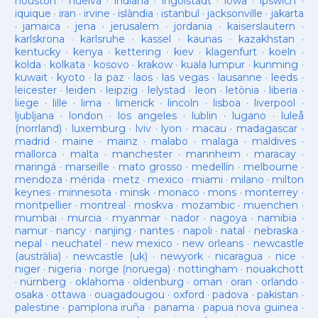
houston
·
huelva
·
indiana
·
ingolstadt
·
iowa
·
ipswich
·
iquique
·
iran
·
irvine
·
islàndia
·
istanbul
·
jacksonville
·
jakarta
·
jamaica
·
jena
·
jerusalem
·
jordania
·
kaiserslautern
·
karlskrona
·
karlsruhe
·
kassel
·
kaunas
·
kazakhstan
·
kentucky
·
kenya
·
kettering
·
kiev
·
klagenfurt
·
koeln
·
kolda
·
kolkata
·
kosovo
·
krakow
·
kuala lumpur
·
kunming
·
kuwait
·
kyoto
·
la paz
·
laos
·
las vegas
·
lausanne
·
leeds
·
leicester
·
leiden
·
leipzig
·
lelystad
·
leon
·
letònia
·
liberia
·
liege
·
lille
·
lima
·
limerick
·
lincoln
·
lisboa
·
liverpool
·
ljubljana
·
london
·
los angeles
·
lublin
·
lugano
·
luleå
(norrland)
·
luxemburg
·
lviv
·
lyon
·
macau
·
madagascar
·
madrid
·
maine
·
mainz
·
malabo
·
malaga
·
maldives
·
mallorca
·
malta
·
manchester
·
mannheim
·
maracay
·
maringá
·
marseille
·
mato grosso
·
medellín
·
melbourne
·
mendoza
·
mérida
·
metz
·
mexico
·
miami
·
milano
·
milton
keynes
·
minnesota
·
minsk
·
monaco
·
mons
·
monterrey
·
montpellier
·
montreal
·
moskva
·
mozambic
·
muenchen
·
mumbai
·
murcia
·
myanmar
·
nador
·
nagoya
·
namibia
·
namur
·
nancy
·
nanjing
·
nantes
·
napoli
·
natal
·
nebraska
·
nepal
·
neuchatel
·
new mexico
·
new orleans
·
newcastle
(austràlia)
·
newcastle (uk)
·
newyork
·
nicaragua
·
nice
·
niger
·
nigeria
·
norge (noruega)
·
nottingham
·
nouakchott
·
nürnberg
·
oklahoma
·
oldenburg
·
oman
·
oran
·
orlando
·
osaka
·
ottawa
·
ouagadougou
·
oxford
·
padova
·
pakistan
·
palestine
·
pamplona iruña
·
panama
·
papua nova guinea
·