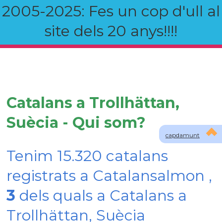
2005-2025: Fes un cop d'ull al
site dels 20 anys!!!!
Catalans a Trollhättan,
Suècia - Qui som?
capdamunt
Tenim 15.320 catalans
registrats a Catalansalmon ,
3
dels quals a Catalans a
Trollhättan, Suècia