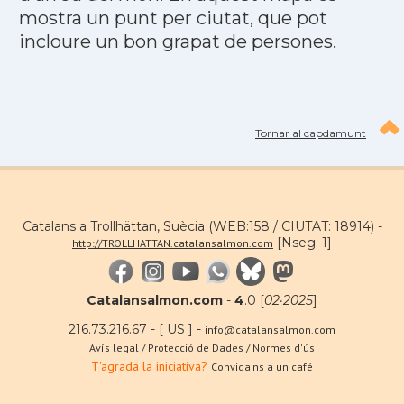
mostra un punt per ciutat, que pot
incloure un bon grapat de persones.
Tornar al capdamunt
Catalans a Trollhättan, Suècia (WEB:158 / CIUTAT: 18914) -
[Nseg: 1]
http://TROLLHATTAN.catalansalmon.com
Catalansalmon.com
-
4
.0 [
02·2025
]
216.73.216.67 - [ US ] -
info@catalansalmon.com
Avís legal / Protecció de Dades / Normes d'ús
T'agrada la iniciativa?
Convida'ns a un café