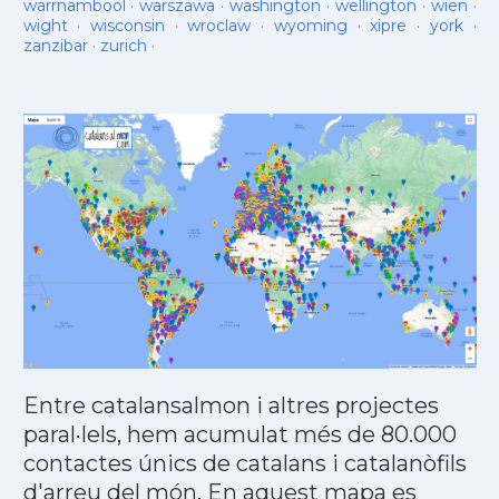
warrnambool
·
warszawa
·
washington
·
wellington
·
wien
·
wight
·
wisconsin
·
wroclaw
·
wyoming
·
xipre
·
york
·
zanzibar
·
zurich
·
Entre catalansalmon i altres projectes
paral·lels, hem acumulat més de 80.000
contactes únics de catalans i catalanòfils
d'arreu del món. En aquest mapa es