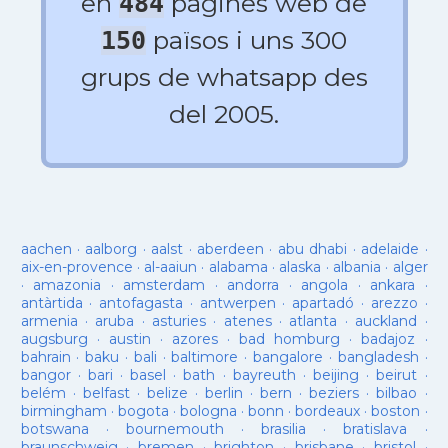
en
pagines web de
484
països i uns 300
150
grups de whatsapp des
del 2005.
aachen
·
aalborg
·
aalst
·
aberdeen
·
abu dhabi
·
adelaide
·
aix-en-provence
·
al-aaiun
·
alabama
·
alaska
·
albania
·
alger
·
amazonia
·
amsterdam
·
andorra
·
angola
·
ankara
·
antàrtida
·
antofagasta
·
antwerpen
·
apartadó
·
arezzo
·
armenia
·
aruba
·
asturies
·
atenes
·
atlanta
·
auckland
·
augsburg
·
austin
·
azores
·
bad homburg
·
badajoz
·
bahrain
·
baku
·
bali
·
baltimore
·
bangalore
·
bangladesh
·
bangor
·
bari
·
basel
·
bath
·
bayreuth
·
beijing
·
beirut
·
belém
·
belfast
·
belize
·
berlin
·
bern
·
beziers
·
bilbao
·
birmingham
·
bogota
·
bologna
·
bonn
·
bordeaux
·
boston
·
botswana
·
bournemouth
·
brasilia
·
bratislava
·
braunschweig
·
bremen
·
brighton
·
brisbane
·
bristol
·