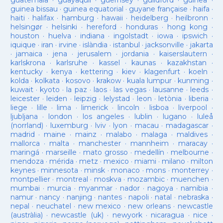
guatemala
·
guayaquil
·
guernsey
·
guildford
·
guinea
·
guinea bissau
·
guinea equatorial
·
guyane française
·
haifa
·
haiti
·
halifax
·
hamburg
·
hawaii
·
heidelberg
·
heilbronn
·
helsingør
·
helsinki
·
hereford
·
honduras
·
hong kong
·
houston
·
huelva
·
indiana
·
ingolstadt
·
iowa
·
ipswich
·
iquique
·
iran
·
irvine
·
islàndia
·
istanbul
·
jacksonville
·
jakarta
·
jamaica
·
jena
·
jerusalem
·
jordania
·
kaiserslautern
·
karlskrona
·
karlsruhe
·
kassel
·
kaunas
·
kazakhstan
·
kentucky
·
kenya
·
kettering
·
kiev
·
klagenfurt
·
koeln
·
kolda
·
kolkata
·
kosovo
·
krakow
·
kuala lumpur
·
kunming
·
kuwait
·
kyoto
·
la paz
·
laos
·
las vegas
·
lausanne
·
leeds
·
leicester
·
leiden
·
leipzig
·
lelystad
·
leon
·
letònia
·
liberia
·
liege
·
lille
·
lima
·
limerick
·
lincoln
·
lisboa
·
liverpool
·
ljubljana
·
london
·
los angeles
·
lublin
·
lugano
·
luleå
(norrland)
·
luxemburg
·
lviv
·
lyon
·
macau
·
madagascar
·
madrid
·
maine
·
mainz
·
malabo
·
malaga
·
maldives
·
mallorca
·
malta
·
manchester
·
mannheim
·
maracay
·
maringá
·
marseille
·
mato grosso
·
medellín
·
melbourne
·
mendoza
·
mérida
·
metz
·
mexico
·
miami
·
milano
·
milton
keynes
·
minnesota
·
minsk
·
monaco
·
mons
·
monterrey
·
montpellier
·
montreal
·
moskva
·
mozambic
·
muenchen
·
mumbai
·
murcia
·
myanmar
·
nador
·
nagoya
·
namibia
·
namur
·
nancy
·
nanjing
·
nantes
·
napoli
·
natal
·
nebraska
·
nepal
·
neuchatel
·
new mexico
·
new orleans
·
newcastle
(austràlia)
·
newcastle (uk)
·
newyork
·
nicaragua
·
nice
·