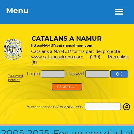
Menu
Menu
CATALANS A NAMUR
http://NAMUR.catalansalmon.com
Catalans a NAMUR forma part del projecte
www.catalansalmon.com
- (299) -
Permalink
(#)
Login
Passwd
Password
perdut?
REGISTRA'T
Buscar ciutat de CATALANSALMON:
2005-2025: Fes un cop d'ull al