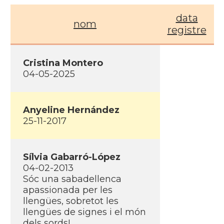
data
nom
registre
Cristina Montero
04-05-2025
Anyeline Hernández
25-11-2017
Sí­lvia Gabarró-López
04-02-2013
Sóc una sabadellenca
apassionada per les
llengües, sobretot les
llengües de signes i el món
dels sords!