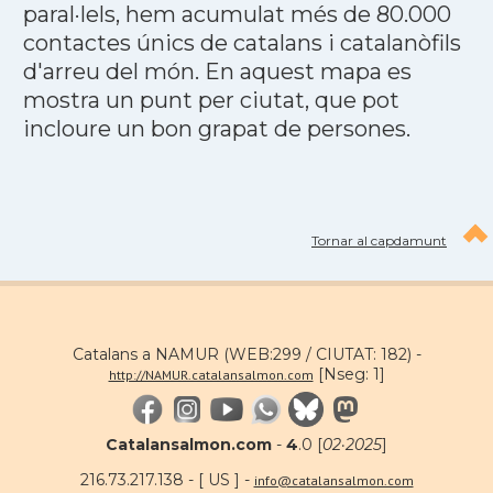
paral·lels, hem acumulat més de 80.000
contactes únics de catalans i catalanòfils
d'arreu del món. En aquest mapa es
mostra un punt per ciutat, que pot
incloure un bon grapat de persones.
Tornar al capdamunt
Catalans a NAMUR (WEB:299 / CIUTAT: 182) -
[Nseg: 1]
http://NAMUR.catalansalmon.com
Catalansalmon.com
-
4
.0 [
02·2025
]
216.73.217.138 - [ US ] -
info@catalansalmon.com