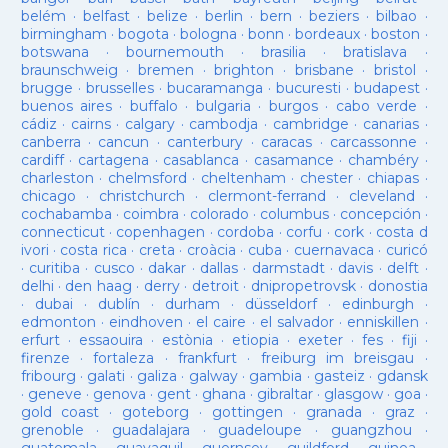
belém
·
belfast
·
belize
·
berlin
·
bern
·
beziers
·
bilbao
·
birmingham
·
bogota
·
bologna
·
bonn
·
bordeaux
·
boston
·
botswana
·
bournemouth
·
brasilia
·
bratislava
·
braunschweig
·
bremen
·
brighton
·
brisbane
·
bristol
·
brugge
·
brusselles
·
bucaramanga
·
bucuresti
·
budapest
·
buenos aires
·
buffalo
·
bulgaria
·
burgos
·
cabo verde
·
cádiz
·
cairns
·
calgary
·
cambodja
·
cambridge
·
canarias
·
canberra
·
cancun
·
canterbury
·
caracas
·
carcassonne
·
cardiff
·
cartagena
·
casablanca
·
casamance
·
chambéry
·
charleston
·
chelmsford
·
cheltenham
·
chester
·
chiapas
·
chicago
·
christchurch
·
clermont-ferrand
·
cleveland
·
cochabamba
·
coimbra
·
colorado
·
columbus
·
concepción
·
connecticut
·
copenhagen
·
cordoba
·
corfu
·
cork
·
costa d
ivori
·
costa rica
·
creta
·
croàcia
·
cuba
·
cuernavaca
·
curicó
·
curitiba
·
cusco
·
dakar
·
dallas
·
darmstadt
·
davis
·
delft
·
delhi
·
den haag
·
derry
·
detroit
·
dnipropetrovsk
·
donostia
·
dubai
·
dublín
·
durham
·
düsseldorf
·
edinburgh
·
edmonton
·
eindhoven
·
el caire
·
el salvador
·
enniskillen
·
erfurt
·
essaouira
·
estònia
·
etiopia
·
exeter
·
fes
·
fiji
·
firenze
·
fortaleza
·
frankfurt
·
freiburg im breisgau
·
fribourg
·
galati
·
galiza
·
galway
·
gambia
·
gasteiz
·
gdansk
·
geneve
·
genova
·
gent
·
ghana
·
gibraltar
·
glasgow
·
goa
·
gold coast
·
goteborg
·
gottingen
·
granada
·
graz
·
grenoble
·
guadalajara
·
guadeloupe
·
guangzhou
·