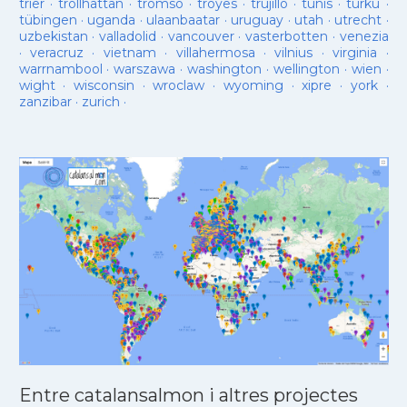
trier
·
trollhattan
·
tromso
·
troyes
·
trujillo
·
tunis
·
turku
·
tübingen
·
uganda
·
ulaanbaatar
·
uruguay
·
utah
·
utrecht
·
uzbekistan
·
valladolid
·
vancouver
·
vasterbotten
·
venezia
·
veracruz
·
vietnam
·
villahermosa
·
vilnius
·
virginia
·
warrnambool
·
warszawa
·
washington
·
wellington
·
wien
·
wight
·
wisconsin
·
wroclaw
·
wyoming
·
xipre
·
york
·
zanzibar
·
zurich
·
Entre catalansalmon i altres projectes