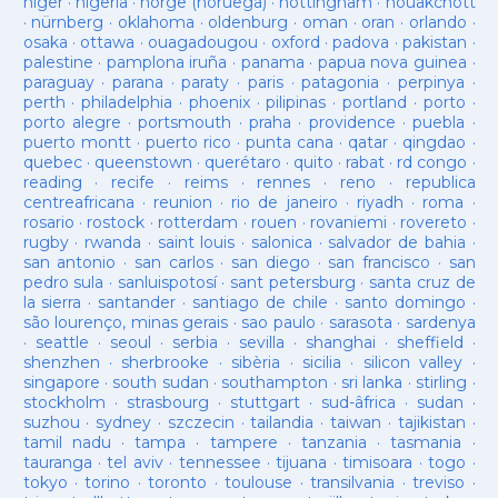
niger
·
nigeria
·
norge (noruega)
·
nottingham
·
nouakchott
·
nürnberg
·
oklahoma
·
oldenburg
·
oman
·
oran
·
orlando
·
osaka
·
ottawa
·
ouagadougou
·
oxford
·
padova
·
pakistan
·
palestine
·
pamplona iruña
·
panama
·
papua nova guinea
·
paraguay
·
parana
·
paraty
·
paris
·
patagonia
·
perpinya
·
perth
·
philadelphia
·
phoenix
·
pilipinas
·
portland
·
porto
·
porto alegre
·
portsmouth
·
praha
·
providence
·
puebla
·
puerto montt
·
puerto rico
·
punta cana
·
qatar
·
qingdao
·
quebec
·
queenstown
·
querétaro
·
quito
·
rabat
·
rd congo
·
reading
·
recife
·
reims
·
rennes
·
reno
·
republica
centreafricana
·
reunion
·
rio de janeiro
·
riyadh
·
roma
·
rosario
·
rostock
·
rotterdam
·
rouen
·
rovaniemi
·
rovereto
·
rugby
·
rwanda
·
saint louis
·
salonica
·
salvador de bahia
·
san antonio
·
san carlos
·
san diego
·
san francisco
·
san
pedro sula
·
sanluispotosí
·
sant petersburg
·
santa cruz de
la sierra
·
santander
·
santiago de chile
·
santo domingo
·
são lourenço, minas gerais
·
sao paulo
·
sarasota
·
sardenya
·
seattle
·
seoul
·
serbia
·
sevilla
·
shanghai
·
sheffield
·
shenzhen
·
sherbrooke
·
sibèria
·
sicilia
·
silicon valley
·
singapore
·
south sudan
·
southampton
·
sri lanka
·
stirling
·
stockholm
·
strasbourg
·
stuttgart
·
sud-âfrica
·
sudan
·
suzhou
·
sydney
·
szczecin
·
tailandia
·
taiwan
·
tajikistan
·
tamil nadu
·
tampa
·
tampere
·
tanzania
·
tasmania
·
tauranga
·
tel aviv
·
tennessee
·
tijuana
·
timisoara
·
togo
·
tokyo
·
torino
·
toronto
·
toulouse
·
transilvania
·
treviso
·