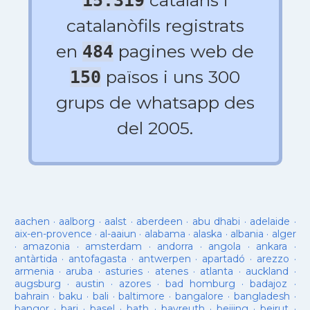
catalans i
15.319
catalanòfils registrats
en
pagines web de
484
països i uns 300
150
grups de whatsapp des
del 2005.
aachen
·
aalborg
·
aalst
·
aberdeen
·
abu dhabi
·
adelaide
·
aix-en-provence
·
al-aaiun
·
alabama
·
alaska
·
albania
·
alger
·
amazonia
·
amsterdam
·
andorra
·
angola
·
ankara
·
antàrtida
·
antofagasta
·
antwerpen
·
apartadó
·
arezzo
·
armenia
·
aruba
·
asturies
·
atenes
·
atlanta
·
auckland
·
augsburg
·
austin
·
azores
·
bad homburg
·
badajoz
·
bahrain
·
baku
·
bali
·
baltimore
·
bangalore
·
bangladesh
·
bangor
·
bari
·
basel
·
bath
·
bayreuth
·
beijing
·
beirut
·