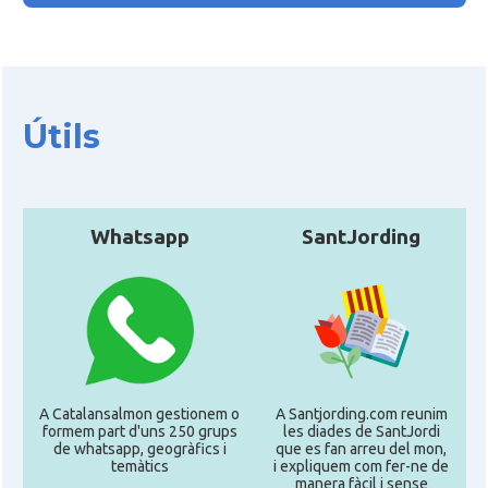
Útils
Whatsapp
SantJording
A Catalansalmon gestionem o
A Santjording.com reunim
formem part d'uns 250 grups
les diades de SantJordi
de whatsapp, geogràfics i
que es fan arreu del mon,
temàtics
i expliquem com fer-ne de
manera fàcil i sense