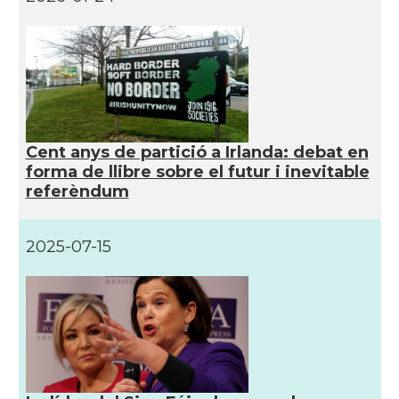
CAMON
Catalans a READING
CAMON
Catalans a RUGBY
CAMON
Catalans a SHEFFIELD
Cent anys de partició a Irlanda: debat en
forma de llibre sobre el futur i inevitable
referèndum
CAMON
Catalans a SOUTHAMPTON
CAMON
Catalans a STIRLING
2025-07-15
CAMON
Catalans a WIGHT
CAMON
Catalans a YORK