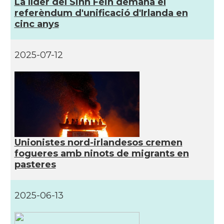
Casal
Catalans UK
La líder del Sinn Féin demana el
referèndum d'unificació d'Irlanda en
cinc anys
Casal
Centre Català d'Escòcia
2025-07-12
Delegació del Govern al Regne Unit
Delegació
i Irlanda
Consolat
Consolat general a Edinburgh
Consolat
Consolat general a London
Unionistes nord-irlandesos cremen
fogueres amb ninots de migrants en
Ambaixada espanyola a Regne Unit
Ambaixada
(UK)
pasteres
* + ambaixades i consolats
2025-06-13