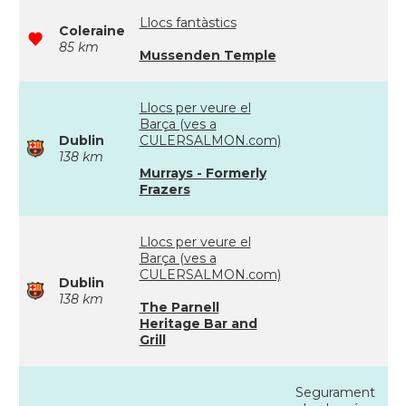
Llocs fantàstics
Coleraine
85 km
Mussenden Temple
Llocs per veure el
Barça (ves a
Dublin
CULERSALMON.com)
138 km
Murrays - Formerly
Frazers
Llocs per veure el
Barça (ves a
CULERSALMON.com)
Dublin
138 km
The Parnell
Heritage Bar and
Grill
Segurament