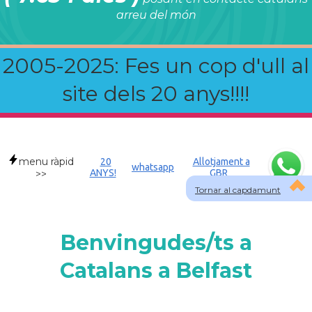
arreu del món
2005-2025: Fes un cop d'ull al
site dels 20 anys!!!!
menu ràpid
20
Allotjament a
whatsapp
ANYS!
GBR
>>
Tornar al capdamunt
Benvingudes/ts a
Catalans a Belfast