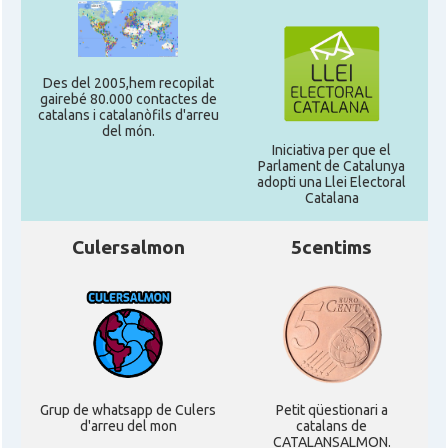
Des del 2005,hem recopilat
gairebé 80.000 contactes de
catalans i catalanòfils d'arreu
del món.
Iniciativa per que el
Parlament de Catalunya
adopti una Llei Electoral
Catalana
Culersalmon
5centims
Grup de whatsapp de Culers
Petit qüestionari a
d'arreu del mon
catalans de
CATALANSALMON.