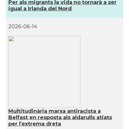
Per als migrants la vida no tornarà a ser
CAMON
Catalans a GUERNSEY
igual a Irlanda del Nord
CAMON
CATALANS A GUILDFORD
2026-06-14
CAMON
Catalans a HEREFORD
CAMON
Catalans a Ipswich
CAMON
Catalans a KETTERING
CAMON
Catalans a Leeds - Uk
CAMON
Catalans a LEICESTER
Multitudinària marxa antiracista a
Belfast en resposta als aldarulls atiats
CAMON
Catalans a Lincoln
per l'extrema dreta