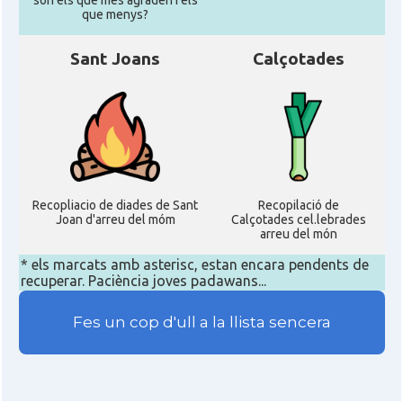
son els que mes agraden i els
que menys?
Sant Joans
Calçotades
Recopliacio de diades de Sant
Recopilació de
Joan d'arreu del móm
Calçotades cel.lebrades
arreu del món
* els marcats amb asterisc, estan encara pendents de
recuperar. Paciència joves padawans...
Fes un cop d'ull a la llista sencera