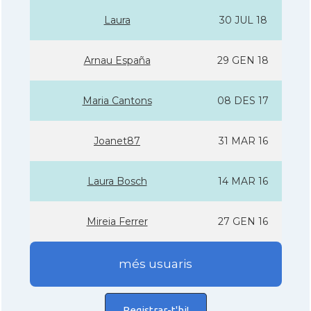
Laura
30 JUL 18
Arnau España
29 GEN 18
Maria Cantons
08 DES 17
Joanet87
31 MAR 16
Laura Bosch
14 MAR 16
Mireia Ferrer
27 GEN 16
més usuaris
Registrar-t'hi!