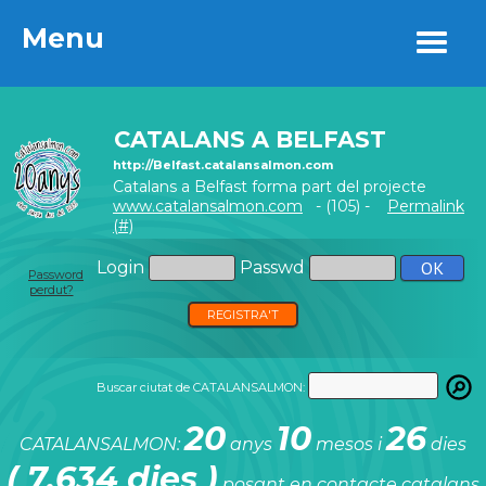
Menu
Menu
CATALANS A BELFAST
http://Belfast.catalansalmon.com
Catalans a Belfast forma part del projecte
www.catalansalmon.com
- (105) -
Permalink
(#)
Login
Passwd
Password
perdut?
REGISTRA'T
Buscar ciutat de CATALANSALMON:
20
10
26
CATALANSALMON:
anys
mesos i
dies
( 7.634 dies )
posant en contacte catalans