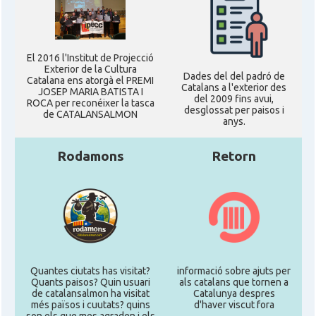
El 2016 l'Institut de Projecció
Exterior de la Cultura
Dades del del padró de
Catalana ens atorgà el PREMI
Catalans a l'exterior des
JOSEP MARIA BATISTA I
del 2009 fins avui,
ROCA per reconéixer la tasca
desglossat per paisos i
de CATALANSALMON
anys.
Rodamons
Retorn
Quantes ciutats has visitat?
informació sobre ajuts per
Quants paisos? Quin usuari
als catalans que tornen a
de catalansalmon ha visitat
Catalunya despres
més països i cuutats? quins
d'haver viscut fora