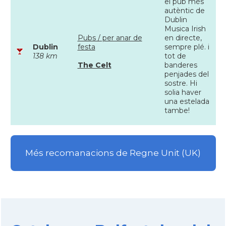
el pub més
autèntic de
Dublin
Musica Irish
Pubs / per anar de
en directe,
Dublin
festa
sempre plé. i
138 km
tot de
The Celt
banderes
penjades del
sostre. Hi
solia haver
una estelada
tambe!
Més recomanacions de Regne Unit (UK)