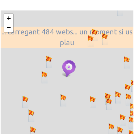
+
−
... carregant 484 webs... un moment si us
plau