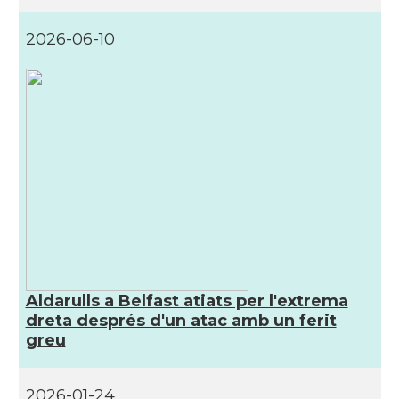
CAMON
Catalans a LIVERPOOL
2026-06-10
CAMON
CATALANS A LONDON - Londres
CAMON
CATALANS A MANCHESTER
CAMON
Catalans a MILTON KEYNES
CAMON
Catalans a Newcastle upon Tyne
CAMON
Catalans a NOTTINGHAM
Aldarulls a Belfast atiats per l'extrema
dreta després d'un atac amb un ferit
CAMON
Catalans a OXFORD, UK, Anglaterra
greu
CAMON
Catalans a Portsmouth
2026-01-24