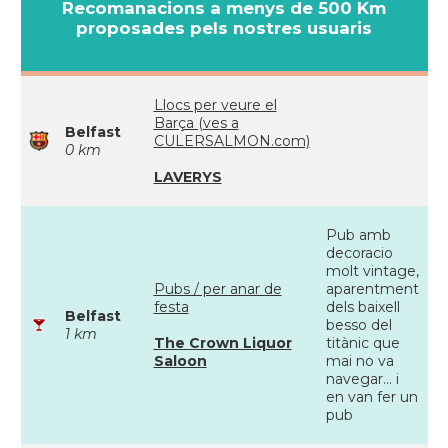
Recomanacions a menys de 500 Km
proposades pels nostres usuaris
Llocs per veure el
Barça (ves a
Belfast
CULERSALMON.com)
0 km
LAVERYS
Pub amb
decoracio
molt vintage,
Pubs / per anar de
aparentment
festa
dels baixell
Belfast
besso del
1 km
The Crown Liquor
titànic que
Saloon
mai no va
navegar... i
en van fer un
pub