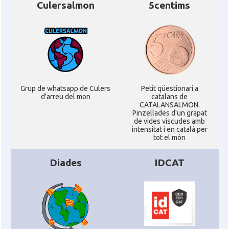
Culersalmon
5centims
Grup de whatsapp de Culers
Petit qüestionari a
d'arreu del mon
catalans de
CATALANSALMON.
Pinzellades d'un grapat
de vides viscudes amb
intensitat i en català per
tot el món
Diades
IDCAT