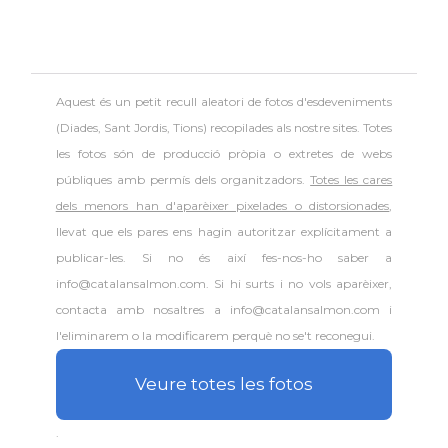
Aquest és un petit recull aleatori de
fotos d'esdeveniments
(Diades, Sant Jordis, Tions) recopilades als nostre sites. Totes
les fotos són de producció pròpia o extretes de webs
públiques amb permís dels organitzadors.
Totes les cares
dels menors han d'aparèixer pixelades o distorsionades
,
llevat que els pares ens hagin autoritzar explícitament a
publicar-les. Si no és així fes-nos-ho saber a
info@catalansalmon.com. Si hi surts i no vols aparèixer,
contacta amb nosaltres a info@catalansalmon.com i
l'eliminarem o la modificarem perquè no se't reconegui.
Veure totes les fotos
.