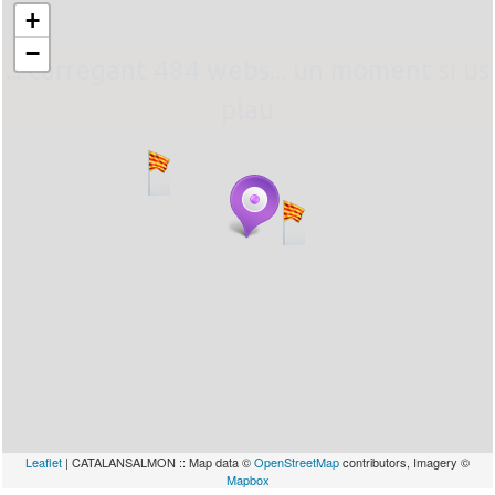
+
−
... carregant 484 webs... un moment si us
plau
Leaflet
| CATALANSALMON :: Map data ©
OpenStreetMap
contributors, Imagery ©
Mapbox