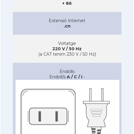
+ 86
Extensió Internet
.cn
Voltatge
220 V / 50 Hz
(a CAT tenim 230 V / 50 Hz)
Endolls
Endoll/s
A / C / I
-