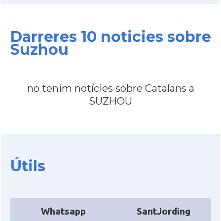
Ambaixada
Ambaixada espanyola a Xina
* + ambaixades i consolats
Darreres 10 noticies sobre
Suzhou
no tenim notícies sobre Catalans a
SUZHOU
Útils
Whatsapp
SantJording