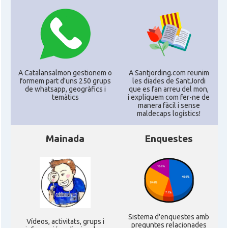
A Catalansalmon gestionem o
A Santjording.com reunim
formem part d'uns 250 grups
les diades de SantJordi
de whatsapp, geogràfics i
que es fan arreu del mon,
temàtics
i expliquem com fer-ne de
manera fàcil i sense
maldecaps logí­stics!
Mainada
Enquestes
Sistema d'enquestes amb
Ví­deos, activitats, grups i
preguntes relacionades