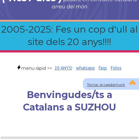
arreu del món
2005-2025: Fes un cop d'ull al
site dels 20 anys!!!!
menu ràpid >>
20 ANYS!
whatsapp
faqs
Fotos
Tornar al capdamunt
Benvingudes/ts a
Catalans a SUZHOU