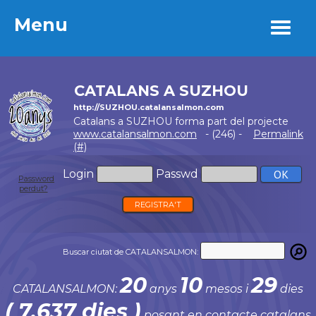
Menu
Menu
CATALANS A SUZHOU
http://SUZHOU.catalansalmon.com
Catalans a SUZHOU forma part del projecte
www.catalansalmon.com
- (246) -
Permalink
(#)
Login
Passwd
Password
perdut?
REGISTRA'T
Buscar ciutat de CATALANSALMON:
20
10
29
CATALANSALMON:
anys
mesos i
dies
( 7.637 dies )
posant en contacte catalans