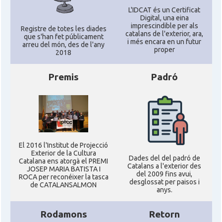
L'IDCAT és un Certificat
Digital, una eina
imprescindible per als
Registre de totes les diades
catalans de l'exterior, ara,
que s'han fet públicament
i més encara en un futur
arreu del món, des de l'any
proper
2018
Premis
Padró
El 2016 l'Institut de Projecció
Exterior de la Cultura
Dades del del padró de
Catalana ens atorgà el PREMI
Catalans a l'exterior des
JOSEP MARIA BATISTA I
del 2009 fins avui,
ROCA per reconéixer la tasca
desglossat per paisos i
de CATALANSALMON
anys.
Rodamons
Retorn