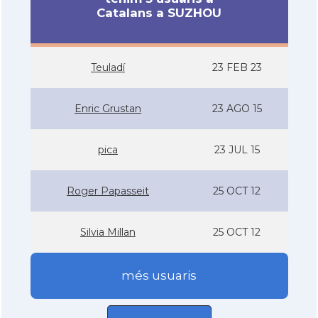
Catalans a SUZHOU
Teuladí­
23 FEB 23
Enric Grustan
23 AGO 15
pica
23 JUL 15
Roger Papasseit
25 OCT 12
Silvia Millan
25 OCT 12
més usuaris