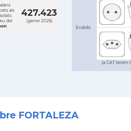
alans
427.423
rats als
solats
reu del
(gener 2026)
on
Endolls
(a CAT tenim C
 sobre FORTALEZA