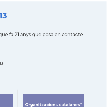
13
ue fa 21 anys que posa en contacte
pp
.
Organitzacions catalanes*