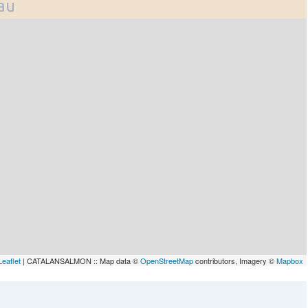
lau
Leaflet
| CATALANSALMON :: Map data ©
OpenStreetMap
contributors, Imagery ©
Mapbox