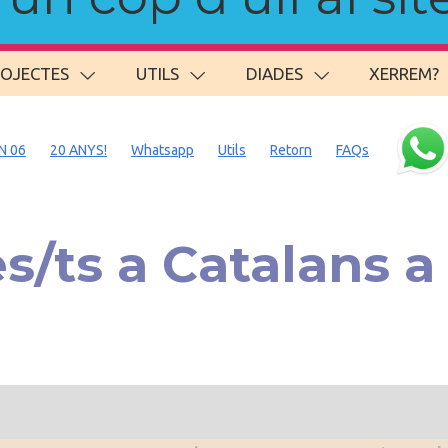
ROJECTES
UTILS
DIADES
XERREM?
N 06
20 ANYS!
Whatsapp
Utils
Retorn
FAQs
s/ts a Catalans 