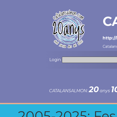
C
http:
Catalan
Login
20
1
CATALANSALMON:
anys
2005-2025: Fes u