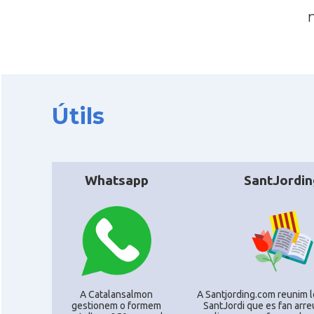
Útils
Whatsapp
SantJordin
A Catalansalmon
A Santjording.com reunim l
gestionem o formem
SantJordi que es fan arre