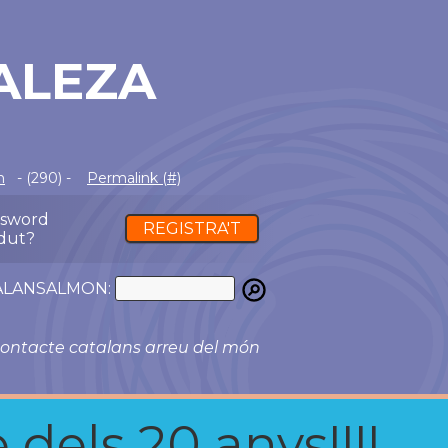
ALEZA
m
- (290) -
Permalink (#)
ssword
REGISTRA'T
dut?
ATALANSALMON:
ontacte catalans arreu del món
 dels 20 anys!!!!