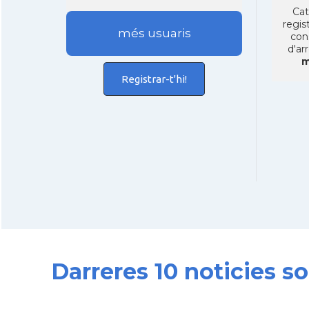
Cat
regist
més usuaris
con
d'ar
m
Registrar-t'hi!
Darreres 10 noticies