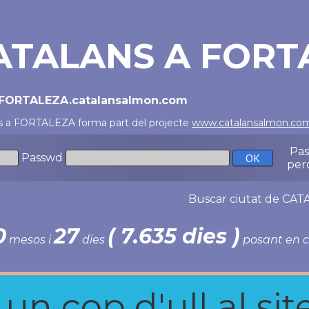
ATALANS A FORT
//FORTALEZA.catalansalmon.com
s a FORTALEZA forma part del projecte
www.catalansalmon.co
Pa
Passwd
per
Buscar ciutat de C
0
27
( 7.635 dies )
mesos i
dies
posant en c
n cop d'ull al site