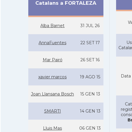
Catalans a FORTALEZA
W
Alba Barnet
31 JUL 26
Us
AnnaFuentes
22 SET 17
Catal
Mar Pairó
26 SET 16
Data 
xavier marcos
19 AGO 15
Joan Llansana Bosch
15 GEN 13
Cat
regist
SMARTI
14 GEN 13
conso
Br
Lluis Mas
06 GEN 13