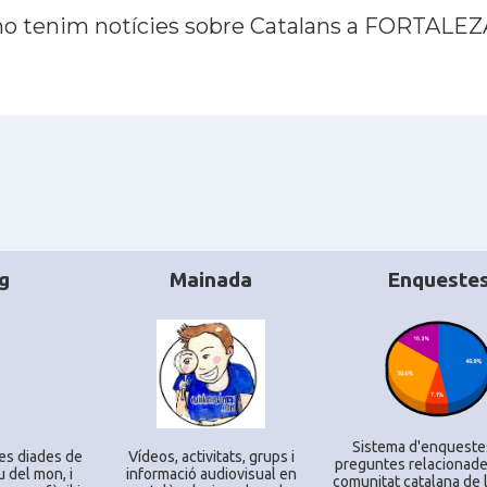
no tenim notícies sobre Catalans a FORTALEZ
g
Mainada
Enqueste
Sistema d'enqueste
es diades de
Ví­deos, activitats, grups i
preguntes relacionade
u del mon, i
informació audiovisual en
comunitat catalana de l