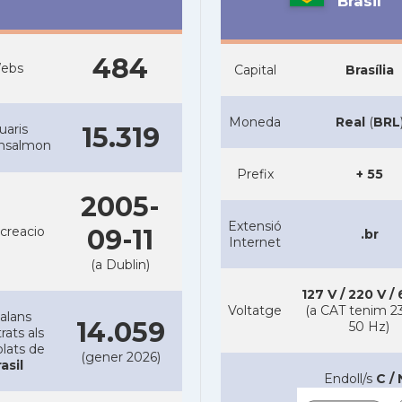
Brasil
484
ebs
Capital
Brasília
Moneda
Real
(
BRL
uaris
15.319
ansalmon
Prefix
+ 55
2005-
Extensió
creacio
09-11
.br
Internet
(a Dublin)
127 V / 220 V /
Voltatge
(a CAT tenim 23
alans
14.059
50 Hz)
rats als
lats de
(gener 2026)
asil
Endoll/s
C / 