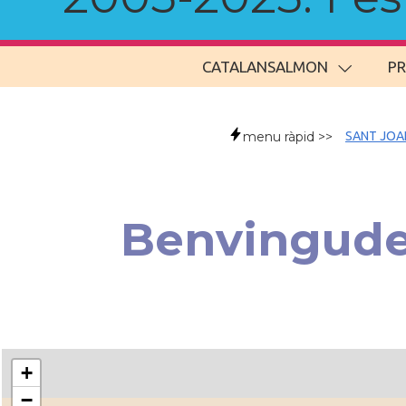
CATALANSALMON
P
menu ràpid >>
SANT JOA
Benvingude
+
−