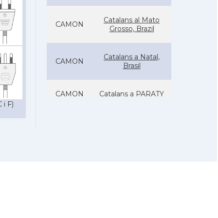
Catalans al Mato
CAMON
Grosso, Brazil
Catalans a Natal,
CAMON
Brasil
CAMON
Catalans a PARATY
 i F)
Catalans a
CAMON
PORTOALEGRE
CAMON
Catalans a RECIFE
Catalans a RIO DE
CAMON
JANEIRO