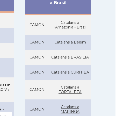
a Brasil
Catalans a
CAMON
l'Amazònia - Brazil
)
CAMON
Catalans a Belém
CAMON
Catalans a BRASILIA
CAMON
Catalans a CURITIBA
 60 Hz
Catalans a
0 V /
CAMON
FORTALEZA
Catalans a
N
-
CAMON
MARINGA