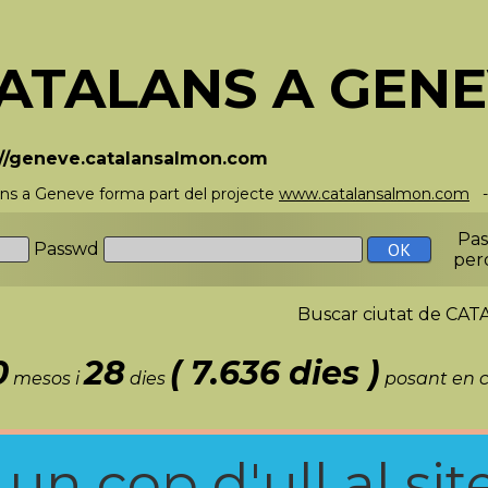
ATALANS A GEN
://geneve.catalansalmon.com
ans a Geneve forma part del projecte
www.catalansalmon.com
-
Pa
Passwd
per
Buscar ciutat de C
0
28
( 7.636 dies )
mesos i
dies
posant en c
n cop d'ull al site