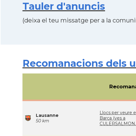
Tauler d'anuncis
(deixa el teu missatge per a la comunit
Recomanacions dels us
Recomana
Llocs per veure e
Lausanne
Barça (ves a
50 km
CULERSALMON.