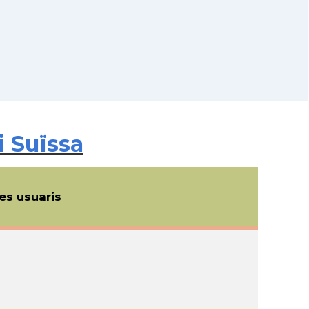
i Suïssa
s usuaris