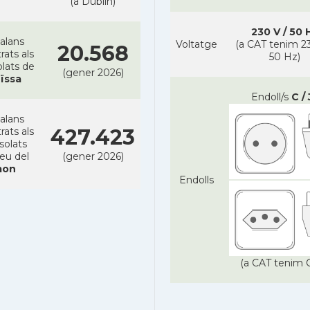
(a Dublin)
230 V / 50 
alans
Voltatge
(a CAT tenim 23
20.568
rats als
50 Hz)
lats de
(gener 2026)
ïssa
Endoll/s
C / 
alans
427.423
rats als
solats
reu del
(gener 2026)
on
Endolls
(a CAT tenim C