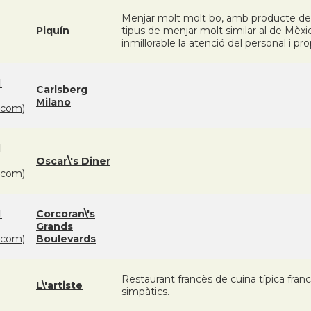
Menjar molt molt bo, amb producte de q
Piquín
tipus de menjar molt similar al de Mèxi
inmillorable la atenció del personal i pro
l
Carlsberg
Milano
com)
l
Oscar\'s Diner
com)
l
Corcoran\'s
Grands
com)
Boulevards
Restaurant francès de cuina típica fran
L\'artiste
simpàtics.