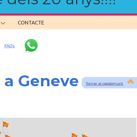
CONTACTE
FAQs
s a Geneve
Tornar al capdamunt