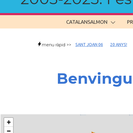
CATALANSALMON
P
menu ràpid >>
SANT JOAN 06
20 ANYS!
Benvingud
+
−