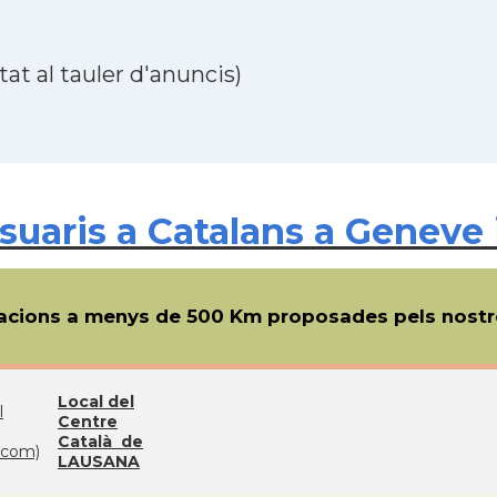
at al tauler d'anuncis)
uaris a Catalans a Geneve 
cions a menys de 500 Km proposades pels nostre
Local del
l
Centre
Català de
com)
LAUSANA