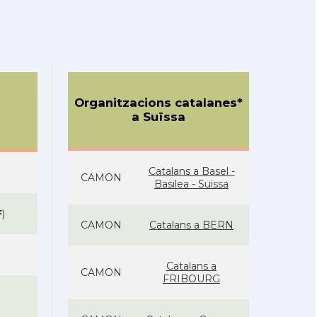
Organitzacions catalanes*
a Suïssa
Catalans a Basel -
CAMON
Basilea - Suïssa
F
)
CAMON
Catalans a BERN
Catalans a
CAMON
FRIBOURG