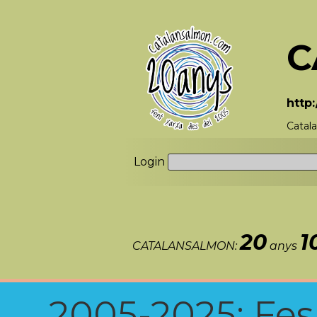
C
http
Catal
Login
20
1
CATALANSALMON:
anys
2005-2025: Fes u