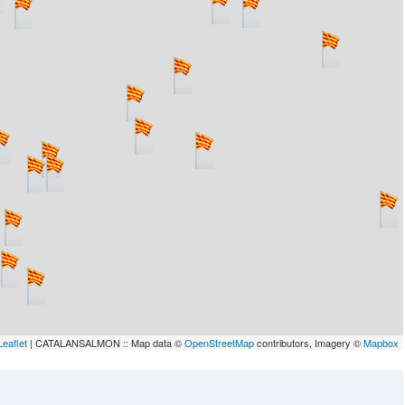
lau
Leaflet
| CATALANSALMON :: Map data ©
OpenStreetMap
contributors, Imagery ©
Mapbox