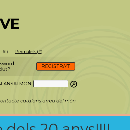
EVE
 (61) -
Permalink (#)
ssword
REGISTRA'T
dut?
ATALANSALMON:
ontacte catalans arreu del món
 dels 20 anys!!!!