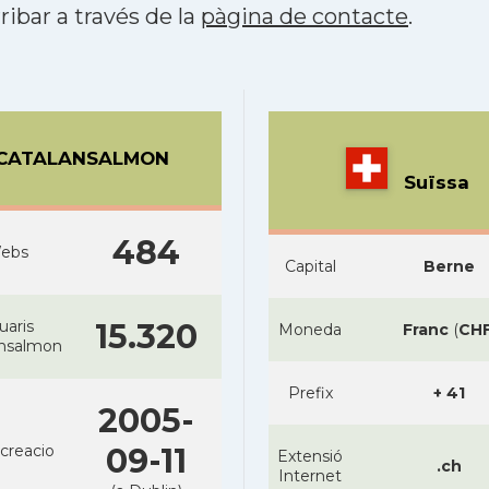
ribar a través de la
pàgina de contacte
.
CATALANSALMON
Suïssa
484
ebs
Capital
Berne
uaris
15.320
Moneda
Franc
(
CH
ansalmon
Prefix
+ 41
2005-
creacio
09-11
Extensió
.ch
Internet