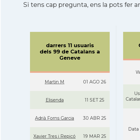
Si tens cap pregunta, ens la pots fer ar
darrers 11 usuaris
dels 99 de Catalans a
Geneve
W
Martin M
01 AGO 26
Us
Catal
Elisenda
11 SET 25
Adrià Forns Garcia
30 ABR 25
Data 
Xavier Tres i Repicó
19 MAR 25