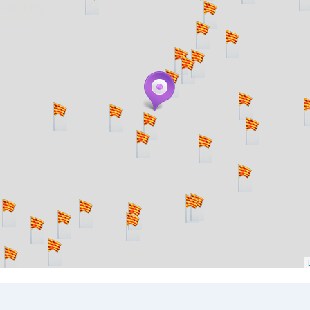
. carregant 484 webs... un moment si us p