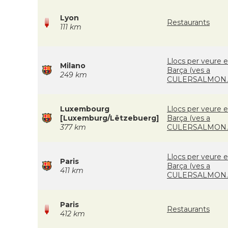
Lyon
Restaurants
111 km
Llocs per veure e
Milano
Barça (ves a
249 km
CULERSALMON.
Luxembourg
Llocs per veure e
[Luxemburg/Lëtzebuerg]
Barça (ves a
377 km
CULERSALMON.
Llocs per veure e
Paris
Barça (ves a
411 km
CULERSALMON.
Paris
Restaurants
412 km