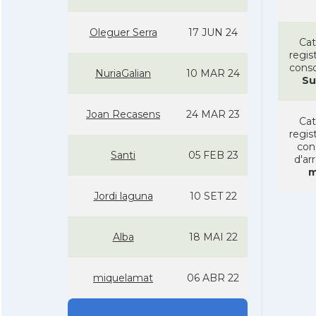
Oleguer Serra
17 JUN 24
Cat
regist
conso
NuriaGalian
10 MAR 24
Su
Joan Recasens
24 MAR 23
Cat
regist
con
Santi
05 FEB 23
d'ar
m
Jordi laguna
10 SET 22
Alba
18 MAI 22
miquelamat
06 ABR 22