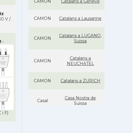
CAMON
Catalans a Geneve
Hz
CAMON
Catalans a Lausanne
0 V /
Catalans a LUGANO,
CAMON
Suïssa
J
-
Catalans a
CAMON
NEUCHATEL
CAMON
Catalans a ZURICH
Casa Nostra de
Casal
Suïssa
 i F)
Casal
Casal Català de Zuric