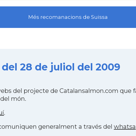
Més recomanacions de Suïssa
del 28 de juliol del 2009
webs del projecte de Catalansalmon.com que f
 del món.
uí
.
s comuniquen generalment a través del
whats