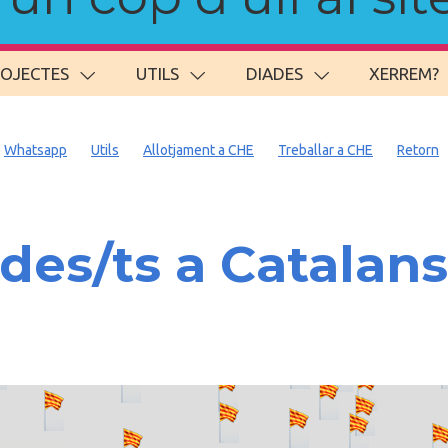
ROJECTES
UTILS
DIADES
XERREM?
Whatsapp
Utils
Allotjament a CHE
Treballar a CHE
Retorn
es/ts a Catalan