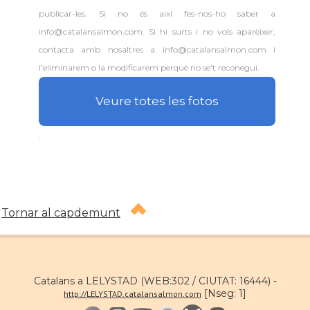
publicar-les. Si no és així fes-nos-ho saber a
info@catalansalmon.com. Si hi surts i no vols aparèixer,
contacta amb nosaltres a info@catalansalmon.com i
l'eliminarem o la modificarem perquè no se't reconegui.
Veure totes les fotos
.
Tornar al capdemunt
Catalans a LELYSTAD (WEB:302 / CIUTAT: 16444) -
[Nseg: 1]
http://LELYSTAD.catalansalmon.com