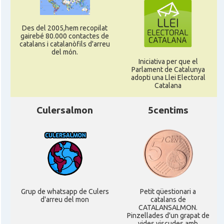
Des del 2005,hem recopilat
gairebé 80.000 contactes de
catalans i catalanòfils d'arreu
del món.
Iniciativa per que el
Parlament de Catalunya
adopti una Llei Electoral
Catalana
Culersalmon
5centims
Grup de whatsapp de Culers
Petit qüestionari a
d'arreu del mon
catalans de
CATALANSALMON.
Pinzellades d'un grapat de
vides viscudes amb