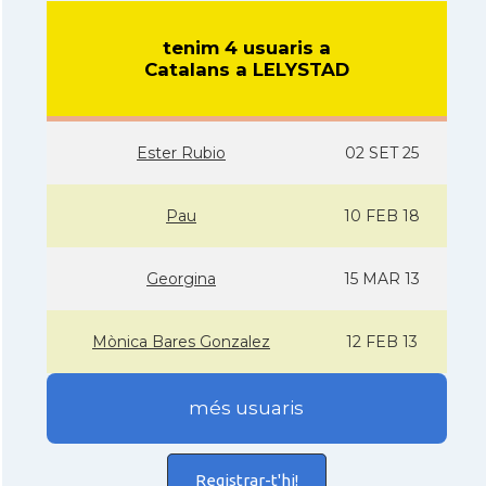
tenim 4 usuaris a
Catalans a LELYSTAD
Ester Rubio
02 SET 25
Pau
10 FEB 18
Georgina
15 MAR 13
Mònica Bares Gonzalez
12 FEB 13
més usuaris
Registrar-t'hi!