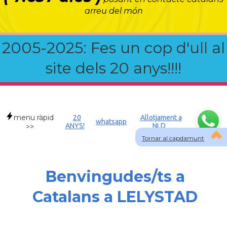
arreu del món
2005-2025: Fes un cop d'ull al
site dels 20 anys!!!!
menu ràpid
20
Allotjament a
whatsapp
ANYS!
NLD
>>
Tornar al capdamunt
Benvingudes/ts a
Catalans a LELYSTAD