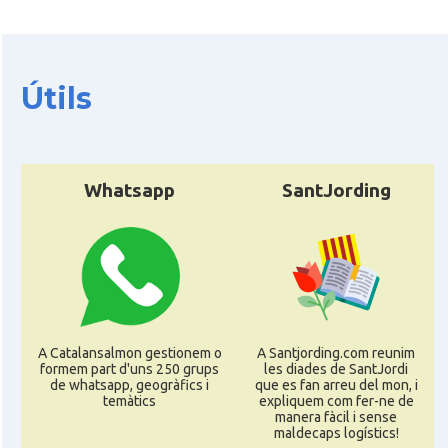
Útils
Whatsapp
SantJording
A Catalansalmon gestionem o
A Santjording.com reunim
formem part d'uns 250 grups
les diades de SantJordi
de whatsapp, geogràfics i
que es fan arreu del mon, i
temàtics
expliquem com fer-ne de
manera fàcil i sense
maldecaps logí­stics!