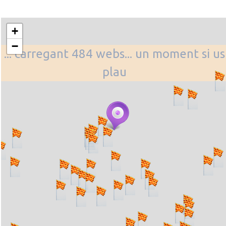
+
−
... carregant 484 webs... un moment si us
plau