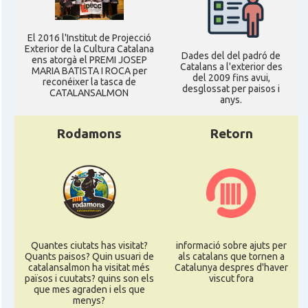
El 2016 l'Institut de Projecció
Exterior de la Cultura Catalana
Dades del del padró de
ens atorgà el PREMI JOSEP
Catalans a l'exterior des
MARIA BATISTA I ROCA per
del 2009 fins avui,
reconéixer la tasca de
desglossat per paisos i
CATALANSALMON
anys.
Rodamons
Retorn
Quantes ciutats has visitat?
informació sobre ajuts per
Quants paisos? Quin usuari de
als catalans que tornen a
catalansalmon ha visitat més
Catalunya despres d'haver
països i cuutats? quins son els
viscut fora
que mes agraden i els que
menys?