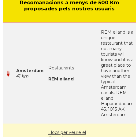
Recomanacions a menys de 500 Km
proposades pels nostres usuaris
REM eiland is a
unique
restaurant that
not many
tourists will
know and it is a
great place to
Restaurants
Amsterdam
have another
41 km
view than the
REM eiland
typical
Amsterdam
canals: REM
eiland
Haparandadam
45, 1013 AK
Amsterdam
Llocs per veure el