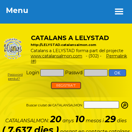
Menu
Menu
CATALANS A LELYSTAD
http://LELYSTAD.catalansalmon.com
Catalans a LELYSTAD forma part del projecte
www.catalansalmon.com
- (302) -
Permalink
(#)
Login
Passwd
Password
perdut?
REGISTRA'T
Buscar ciutat de CATALANSALMON:
20
10
29
CATALANSALMON:
anys
mesos i
dies
( 7.637 dies )
posant en contacte catalans