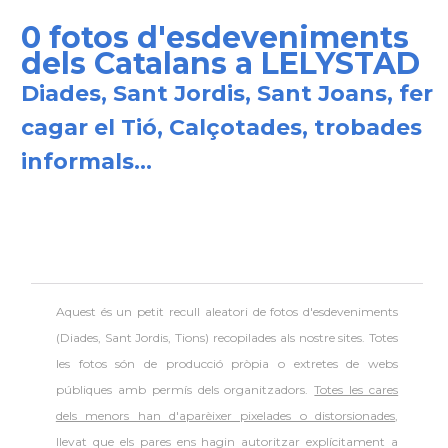
0 fotos d'esdeveniments
dels Catalans a LELYSTAD
Diades, Sant Jordis, Sant Joans, fer
cagar el Tió, Calçotades, trobades
informals...
Aquest és un petit recull aleatori de
fotos d'esdeveniments
(Diades, Sant Jordis, Tions) recopilades als nostre sites. Totes
les fotos són de producció pròpia o extretes de webs
públiques amb permís dels organitzadors.
Totes les cares
dels menors han d'aparèixer pixelades o distorsionades
,
llevat que els pares ens hagin autoritzar explícitament a