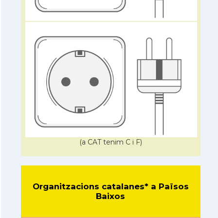
(a CAT tenim C i F)
Organitzacions catalanes* a Països
Baixos