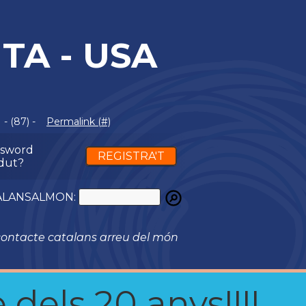
TA - USA
- (87) -
Permalink (#)
ssword
REGISTRA'T
dut?
ATALANSALMON:
ontacte catalans arreu del món
 dels 20 anys!!!!