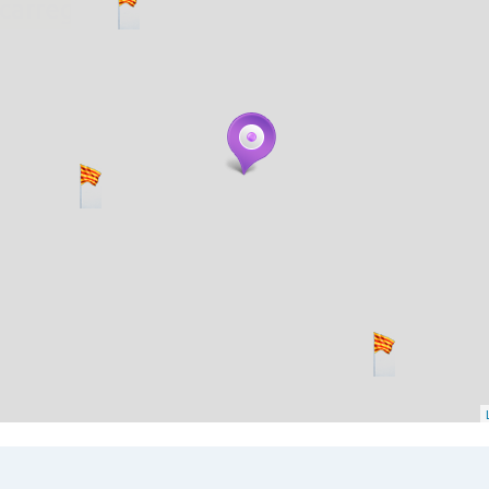
. carregant 484 webs... un moment si us p