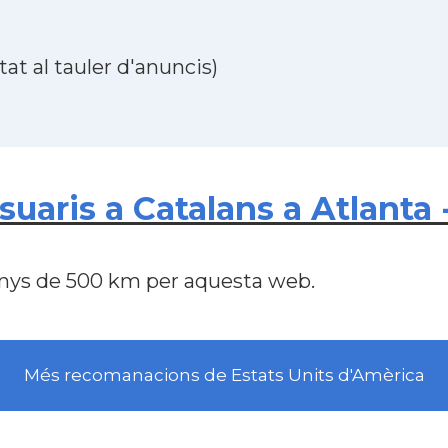
at al tauler d'anuncis)
aris a Catalans a Atlanta -
nys de 500 km per aquesta web.
Més recomanacions de Estats Units d'Amèrica