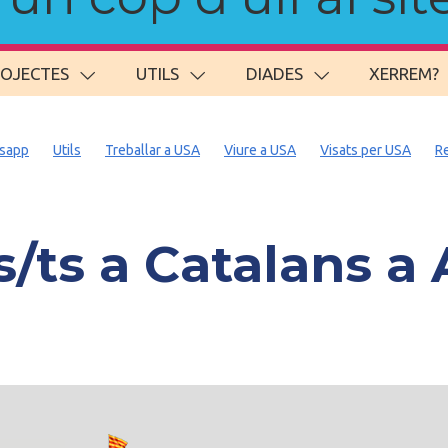
ROJECTES
UTILS
DIADES
XERREM?
sapp
Utils
Treballar a USA
Viure a USA
Visats per USA
R
ts a Catalans a 