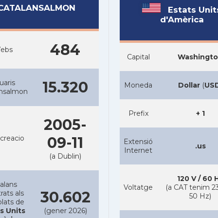
CATALANSALMON
Estats Unit
d'Amèrica
484
ebs
Capital
Washingt
uaris
15.320
Moneda
Dollar
(
US
ansalmon
Prefix
+ 1
2005-
creacio
09-11
Extensió
.us
Internet
(a Dublin)
120 V / 60 
alans
Voltatge
(a CAT tenim 23
30.602
rats als
50 Hz)
lats de
s Units
(gener 2026)