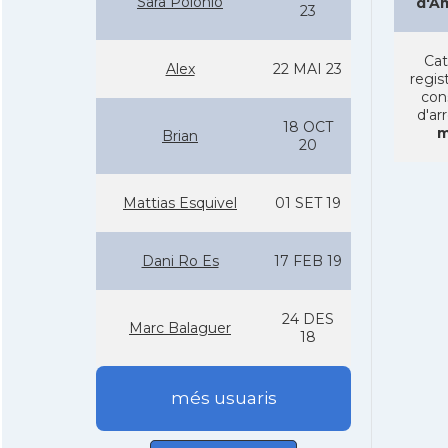
Sara Polonio
d'A
23
Cat
Alex
22 MAI 23
regist
con
d'ar
18 OCT
m
Brian
20
Mattias Esquivel
01 SET 19
Dani Ro Es
17 FEB 19
24 DES
Marc Balaguer
18
més usuaris