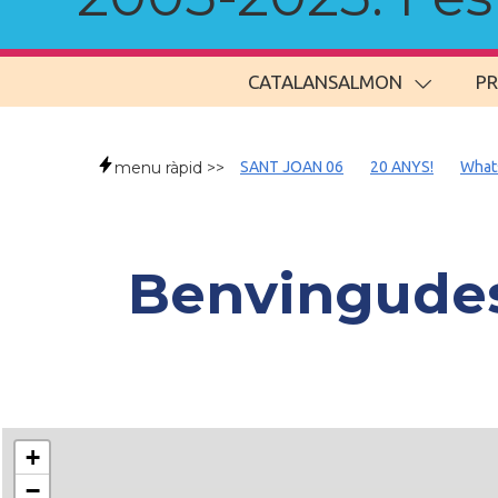
CATALANSALMON
P
menu ràpid >>
SANT JOAN 06
20 ANYS!
What
Benvingudes/
+
−