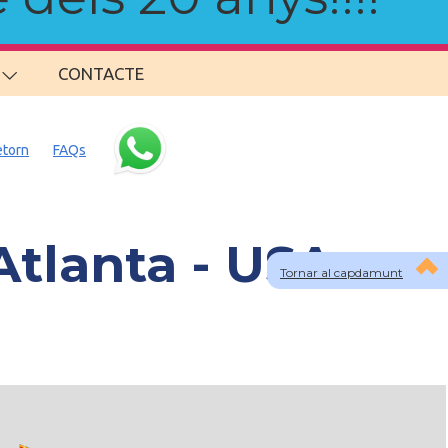
CONTACTE
etorn
FAQs
Atlanta - USA
Tornar al capdamunt