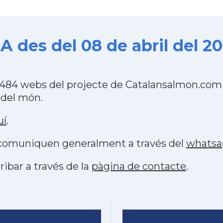
A des del 08 de abril del 2
s 484 webs del projecte de Catalansalmon.com
 del món.
uí
.
s comuniquen generalment a través del
whatsa
ribar a través de la
pàgina de contacte
.