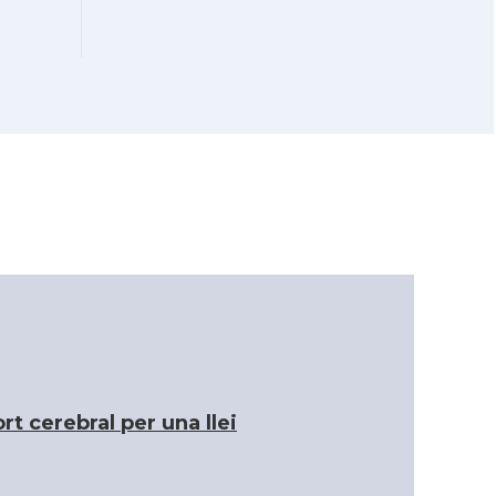
CAMON
COLUMBUS
Catalans a
CAMON
CONNECTICUT
CAMON
Catalans a DALLAS
CAMON
Catalans a DAVIS
CAMON
Catalans a DETROIT
Catalans a
CAMON
DURHAM, NC
 cerebral per una llei
CAMON
Catalans a Hawaii