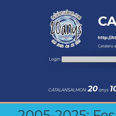
CA
http://
Catalans 
Login
20
1
CATALANSALMON:
anys
2005-2025: Fes u