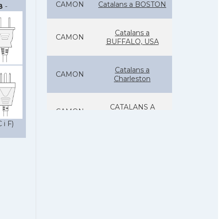
CAMON
Catalans a BOSTON
B
-
Catalans a
CAMON
BUFFALO, USA
Catalans a
CAMON
Charleston
CATALANS A
CAMON
CHICAGO
 i F)
Catalans a
CAMON
CLEVELAND
Catalans a
CAMON
COLORADO
Catalans a