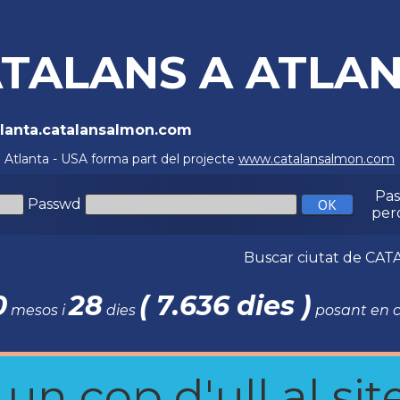
TALANS A ATLAN
Atlanta.catalansalmon.com
a Atlanta - USA forma part del projecte
www.catalansalmon.com
Pa
Passwd
per
Buscar ciutat de C
0
28
( 7.636 dies )
mesos i
dies
posant en c
n cop d'ull al site