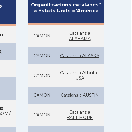
Organitzacions catalanes*
s
a Estats Units d'Amèrica
Catalans a
on
CAMON
ALABAMA
D
)
CAMON
Catalans a ALASKA
Catalans a Atlanta -
CAMON
USA
CAMON
Catalans a AUSTIN
Hz
Catalans a
0 V /
CAMON
BALTIMORE