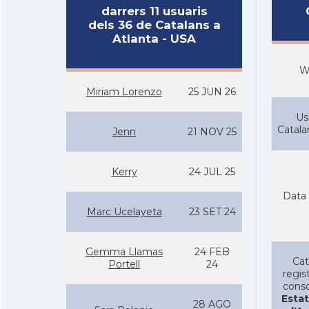
darrers 11 usuaris
dels 36 de Catalans a
Atlanta - USA
W
Miriam Lorenzo
25 JUN 26
Us
Catal
Jenn
21 NOV 25
Kerry
24 JUL 25
Data 
Marc Ucelayeta
23 SET 24
Gemma Llamas
24 FEB
Cat
Portell
24
regist
conso
Estat
28 AGO