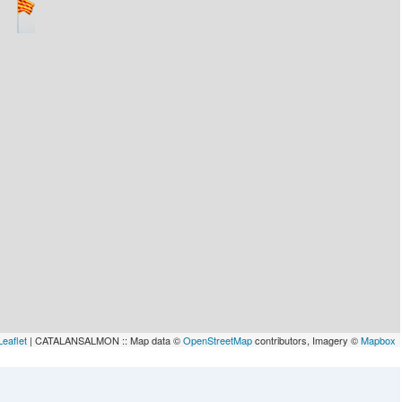
lau
Leaflet
| CATALANSALMON :: Map data ©
OpenStreetMap
contributors, Imagery ©
Mapbox