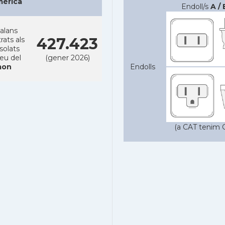
mèrica
Endoll/s
A / 
alans
427.423
rats als
solats
reu del
(gener 2026)
on
Endolls
(a CAT tenim C