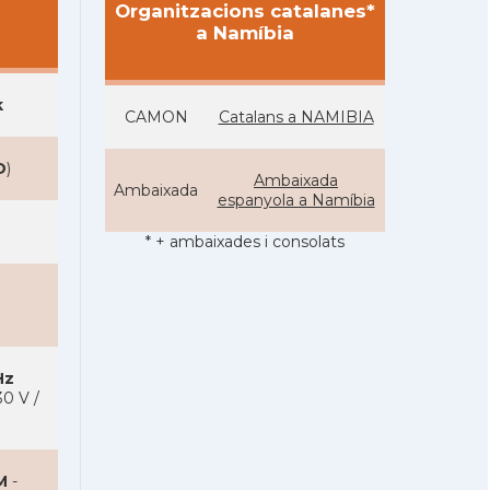
Organitzacions catalanes*
a Namíbia
k
CAMON
Catalans a NAMIBIA
D
)
Ambaixada
Ambaixada
espanyola a Namíbia
* + ambaixades i consolats
Hz
0 V /
M
-