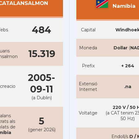
CATALANSALMON
Namíbia
484
ebs
Capital
Windhoe
Moneda
Dollar
(
NA
uaris
15.319
ansalmon
Prefix
+ 264
2005-
Extensió
creacio
09-11
.na
Internet
(a Dublin)
220 V / 50 
Voltatge
(a CAT tenim 23
alans
5
50 Hz)
rats als
lats de
(gener 2026)
míbia
Endoll/s
D / 