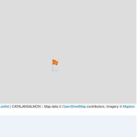
Leaflet
| CATALANSALMON :: Map data ©
OpenStreetMap
contributors, Imagery ©
Mapbox