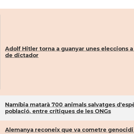
Adolf Hitler torna a guanyar unes eleccions a
de dictador
Namí­bia matarà 700 animals salvatges d'espè
població, entre crí­tiques de les ONGs
Alemanya reconeix que va cometre genocidi a