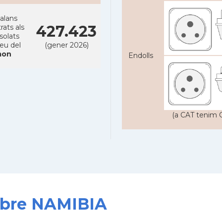
alans
427.423
rats als
solats
reu del
(gener 2026)
on
Endolls
(a CAT tenim C
sobre NAMIBIA