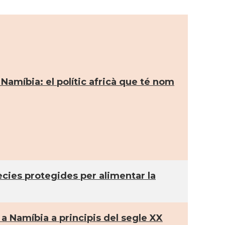
 Namíbia: el polític africà que té nom
cies protegides per alimentar la
 Namí­bia a principis del segle XX