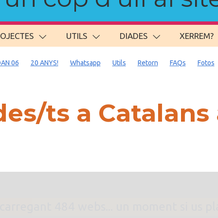
ROJECTES
UTILS
DIADES
XERREM?
AN 06
20 ANYS!
Whatsapp
Utils
Retorn
FAQs
Fotos
es/ts a Catalans
. carregant 484 webs... un moment si us p