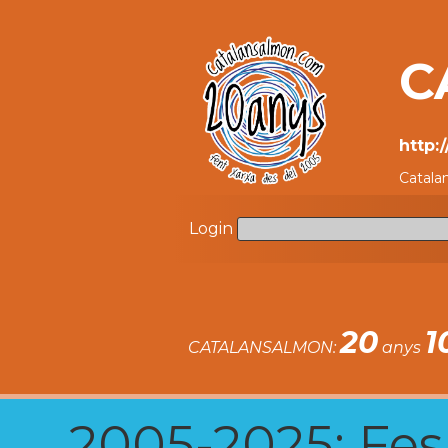
C
http:
Catala
Login
20
1
CATALANSALMON:
anys
2005-2025: Fes u