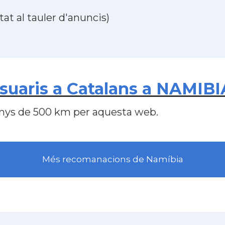
at al tauler d'anuncis)
suaris a Catalans a NAMIBI
nys de 500 km per aquesta web.
Més recomanacions de Namíbia