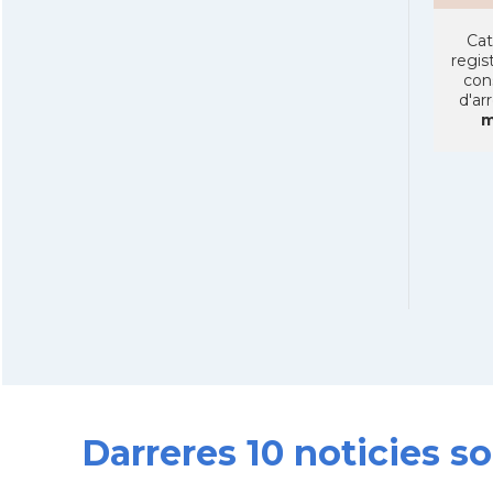
Cat
regist
con
d'ar
m
Darreres 10 noticies 