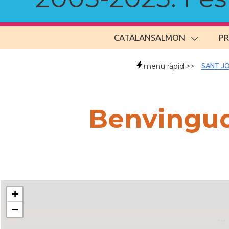
CATALANSALMON
P
menu ràpid >>
SANT JO
Benvingud
+
−
..