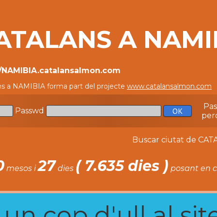
ATALANS A NAMI
//NAMIBIA.catalansalmon.com
ns a NAMIBIA forma part del projecte
www.catalansalmon.com
-
Pa
Passwd
per
Buscar ciutat de C
0
27
( 7.635 dies )
mesos i
dies
posant en c
n cop d'ull al site