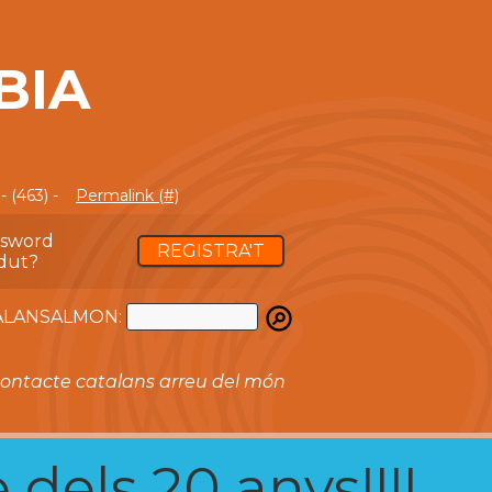
BIA
 (463) -
Permalink (#)
ssword
REGISTRA'T
dut?
ATALANSALMON:
ontacte catalans arreu del món
 dels 20 anys!!!!