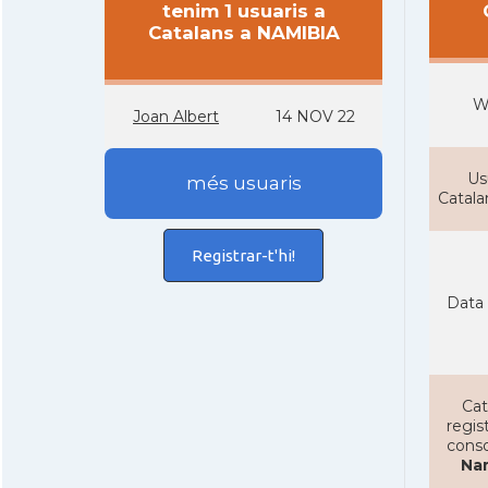
tenim 1 usuaris a
Catalans a NAMIBIA
W
Joan Albert
14 NOV 22
Us
més usuaris
Catal
Registrar-t'hi!
Data 
Cat
regist
conso
Na