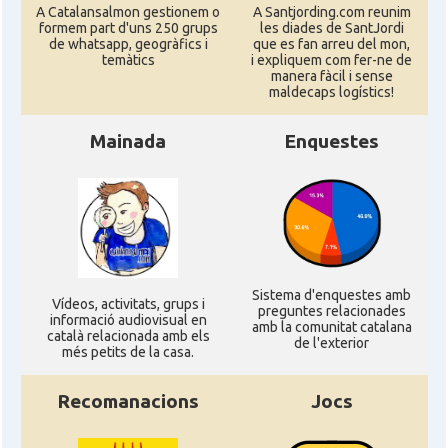
A Catalansalmon gestionem o
A Santjording.com reunim
formem part d'uns 250 grups
les diades de SantJordi
de whatsapp, geogràfics i
que es fan arreu del mon,
temàtics
i expliquem com fer-ne de
manera fàcil i sense
maldecaps logí­stics!
Mainada
Enquestes
Sistema d'enquestes amb
Ví­deos, activitats, grups i
preguntes relacionades
informació audiovisual en
amb la comunitat catalana
català relacionada amb els
de l'exterior
més petits de la casa.
Recomanacions
Jocs