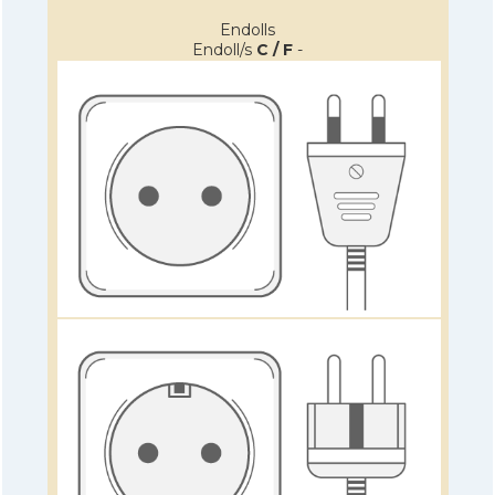
Endolls
Endoll/s
C / F
-