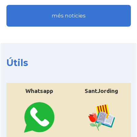
més noticies
Útils
Whatsapp
SantJording