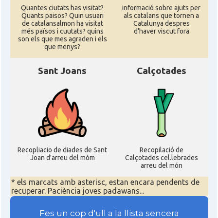
Quantes ciutats has visitat?
informació sobre ajuts per
Quants paisos? Quin usuari
als catalans que tornen a
de catalansalmon ha visitat
Catalunya despres
més països i cuutats? quins
d'haver viscut fora
son els que mes agraden i els
que menys?
Sant Joans
Calçotades
Recopliacio de diades de Sant
Recopilació de
Joan d'arreu del móm
Calçotades cel.lebrades
arreu del món
* els marcats amb asterisc, estan encara pendents de
recuperar. Paciència joves padawans...
Fes un cop d'ull a la llista sencera