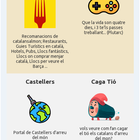
Que la vida son quatre
dies, i 3 te'ls passes
treballant... (Plutarc)
Recomanacions de
catalansalmon; Restaurants,
Guies Turístics en català,
Hotels, Pubs, Llocs fantàstics,
Llocs on comprar menjar
català, Llocs per veure el
Barça ...
Castellers
Caga Tió
vols veure com fan cagar
Portal de Castellers d'arreu
el tió els catalans d'arreu
del món
del mon?