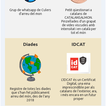
Grup de whatsapp de Culers
Petit qüestionari a
d'arreu del mon
catalans de
CATALANSALMON.
Pinzellades d'un grapat
de vides viscudes amb
intensitat i en català per
tot el món
Diades
IDCAT
L'IDCAT és un Certificat
Digital, una eina
imprescindible per als
Registre de totes les diades
catalans de l'exterior, ara,
que s'han fet públicament
i més encara en un futur
arreu del món, des de l'any
proper
2018