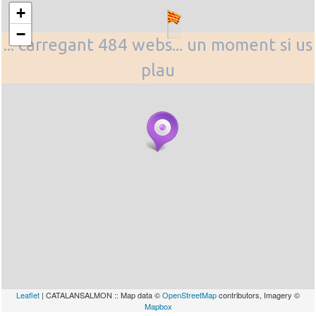
+
−
... carregant 484 webs... un moment si us
plau
Leaflet
| CATALANSALMON :: Map data ©
OpenStreetMap
contributors, Imagery ©
Mapbox