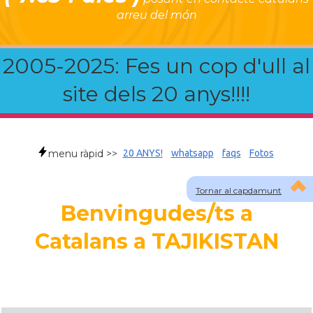
arreu del món
2005-2025: Fes un cop d'ull al
site dels 20 anys!!!!
menu ràpid >>
20 ANYS!
whatsapp
faqs
Fotos
Tornar al capdamunt
Benvingudes/ts a
Catalans a TAJIKISTAN