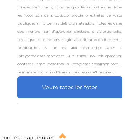
(Diades, Sant Jordis, Tions) recopilades als nostre sites. Totes
les fotos són de producció pròpia o extretes de webs
públiques amb permís dels organitzadors.
Totes les cares
dels menors han d'aparèixer pixelades o distorsionades
,
llevat que els pares ens hagin autoritzar explícitament a
publicar-les. Si no és així fes-nos-ho saber a
info@catalansalmon.com. Si hi surts i no vols aparèixer,
contacta amb nosaltres a info@catalansalmon.com i
l'eliminarem o la modificarem perquè no se't reconegui.
Veure totes les fotos
.
Tornar al capdemunt