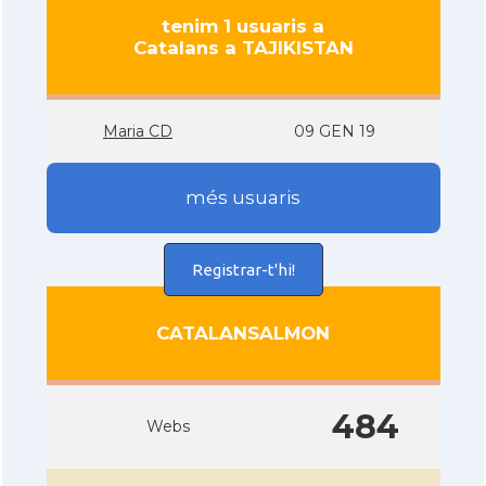
tenim 1 usuaris a
Catalans a TAJIKISTAN
Maria CD
09 GEN 19
més usuaris
Registrar-t'hi!
CATALANSALMON
484
Webs