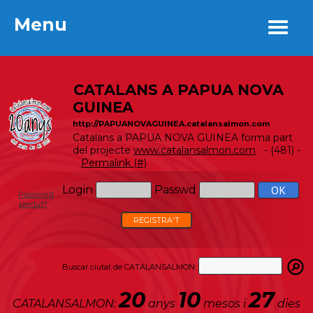
Menu
Menu
CATALANS A PAPUA NOVA
GUINEA
http://PAPUANOVAGUINEA.catalansalmon.com
Catalans a PAPUA NOVA GUINEA forma part
del projecte
www.catalansalmon.com
- (481) -
Permalink (#)
Login
Passwd
Password
perdut?
REGISTRA'T
Buscar ciutat de CATALANSALMON:
20
10
27
CATALANSALMON:
anys
mesos i
dies