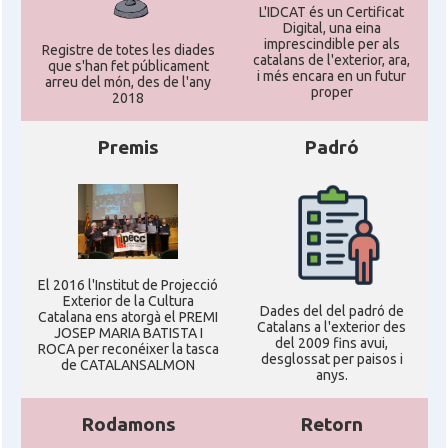
L'IDCAT és un Certificat
Digital, una eina
imprescindible per als
Registre de totes les diades
catalans de l'exterior, ara,
que s'han fet públicament
i més encara en un futur
arreu del món, des de l'any
proper
2018
Premis
Padró
El 2016 l'Institut de Projecció
Exterior de la Cultura
Dades del del padró de
Catalana ens atorgà el PREMI
Catalans a l'exterior des
JOSEP MARIA BATISTA I
del 2009 fins avui,
ROCA per reconéixer la tasca
desglossat per paisos i
de CATALANSALMON
anys.
Rodamons
Retorn