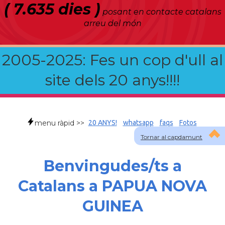
( 7.635 dies )
posant en contacte catalans
arreu del món
2005-2025: Fes un cop d'ull al
site dels 20 anys!!!!
menu ràpid >>
20 ANYS!
whatsapp
faqs
Fotos
Tornar al capdamunt
Benvingudes/ts a
Catalans a PAPUA NOVA
GUINEA