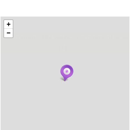
+
−
... carregant 484 webs... un moment si us
plau