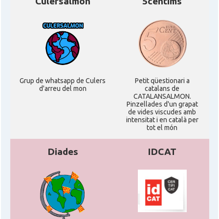
Culersalmon
5centims
Grup de whatsapp de Culers
Petit qüestionari a
d'arreu del mon
catalans de
CATALANSALMON.
Pinzellades d'un grapat
de vides viscudes amb
intensitat i en català per
tot el món
Diades
IDCAT