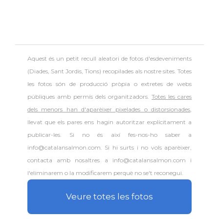
Aquest és un petit recull aleatori de
fotos d'esdeveniments
(Diades, Sant Jordis, Tions) recopilades als nostre sites. Totes
les fotos són de producció pròpia o extretes de webs
públiques amb permís dels organitzadors.
Totes les cares
dels menors han d'aparèixer pixelades o distorsionades
,
llevat que els pares ens hagin autoritzar explícitament a
publicar-les. Si no és així fes-nos-ho saber a
info@catalansalmon.com. Si hi surts i no vols aparèixer,
contacta amb nosaltres a info@catalansalmon.com i
l'eliminarem o la modificarem perquè no se't reconegui.
Veure totes les fotos