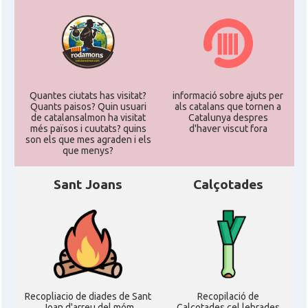
Quantes ciutats has visitat?
informació sobre ajuts per
Quants paisos? Quin usuari
als catalans que tornen a
de catalansalmon ha visitat
Catalunya despres
més països i cuutats? quins
d'haver viscut fora
son els que mes agraden i els
que menys?
Sant Joans
Calçotades
Recopliacio de diades de Sant
Recopilació de
Joan d'arreu del móm
Calçotades cel.lebrades