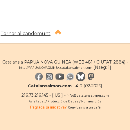
.
Tornar al capdemunt
Catalans a PAPUA NOVA GUINEA (WEB:481 / CIUTAT: 2884) -
[Nseg: 1]
http://PAPUANOVAGUINEA.catalansalmon.com
Catalansalmon.com
-
4
.0 [
02·2025
]
216.73.216.145 - [ US ] -
info@catalansalmon.com
Avís legal / Protecció de Dades / Normes d'ús
T'agrada la iniciativa?
Convida'ns a un café