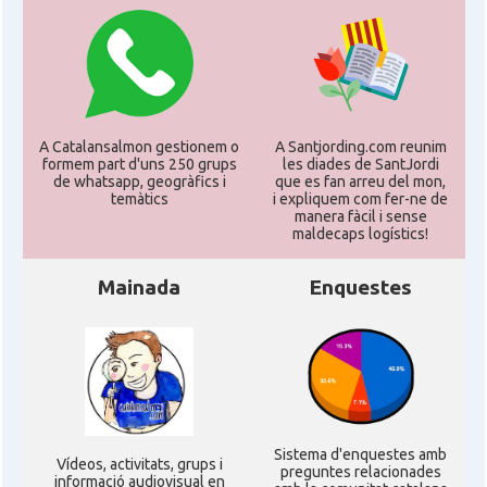
A Catalansalmon gestionem o
A Santjording.com reunim
formem part d'uns 250 grups
les diades de SantJordi
de whatsapp, geogràfics i
que es fan arreu del mon,
temàtics
i expliquem com fer-ne de
manera fàcil i sense
maldecaps logí­stics!
Mainada
Enquestes
Sistema d'enquestes amb
Ví­deos, activitats, grups i
preguntes relacionades
informació audiovisual en