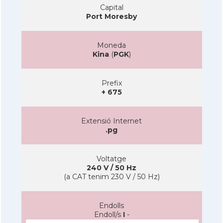
Capital
Port Moresby
Moneda
Kina
(
PGK
)
Prefix
+ 675
Extensió Internet
.pg
Voltatge
240 V / 50 Hz
(a CAT tenim 230 V / 50 Hz)
Endolls
Endoll/s
I
-