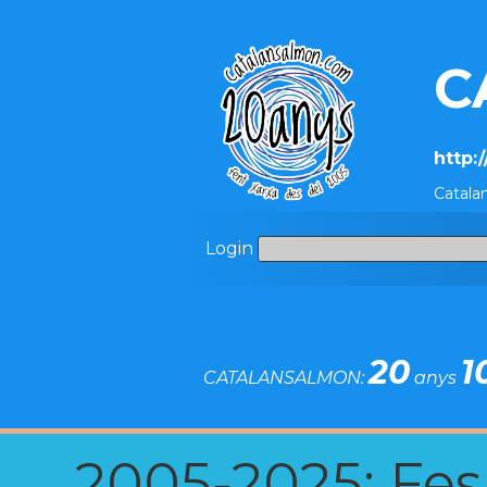
C
http:
Catala
Login
20
1
CATALANSALMON:
anys
2005-2025: Fes u