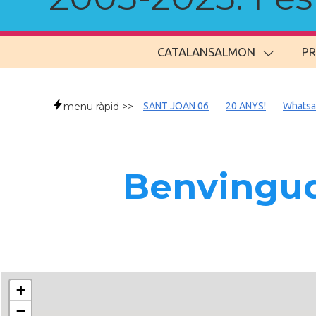
CATALANSALMON
P
menu ràpid >>
SANT JOAN 06
20 ANYS!
Whats
Benvingud
+
−