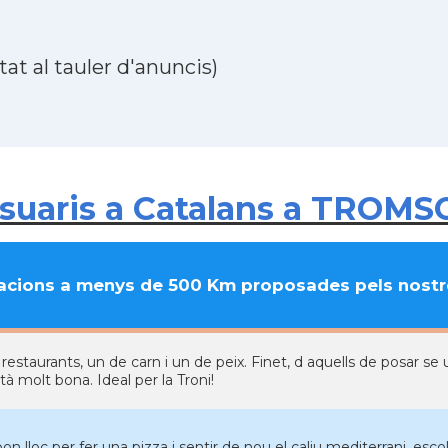
at al tauler d'anuncis)
suaris a Catalans a TROMS
cions a menys de 500 Km proposades pels nostre
 restaurants, un de carn i un de peix. Finet, d aquells de posar se
à molt bona. Ideal per la Troni!
n lloc per fer una pizza i sentir de nou el caliu mediterrani, escol