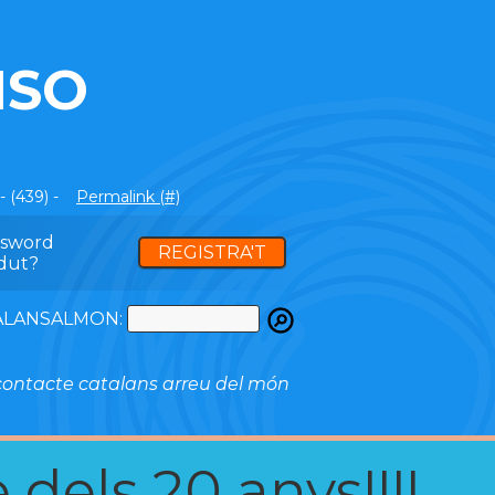
MSO
 (439) -
Permalink (#)
ssword
REGISTRA'T
dut?
ATALANSALMON:
ontacte catalans arreu del món
 dels 20 anys!!!!