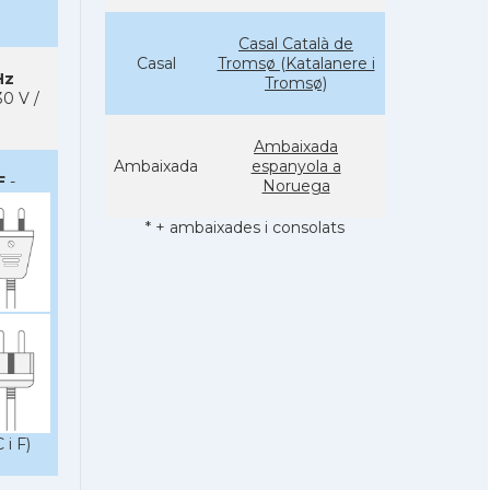
Casal Català de
Casal
Tromsø (Katalanere i
Hz
Tromsø)
0 V /
Ambaixada
Ambaixada
espanyola a
F
-
Noruega
* + ambaixades i consolats
 i F)