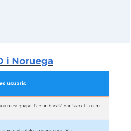
O i Noruega
s usuaris
 una mica guapo. Fan un bacallà boníssim. I la carn
tar i/o parlar italià i menjar com Déu