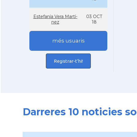
Estefaní­a Vera Martí­
03 OCT
nez
18
més usuaris
Registrar-t'hi!
Darreres 10 noticies 