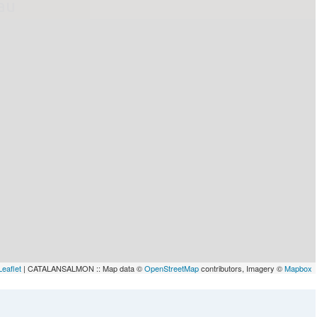
lau
Leaflet
| CATALANSALMON :: Map data ©
OpenStreetMap
contributors, Imagery ©
Mapbox