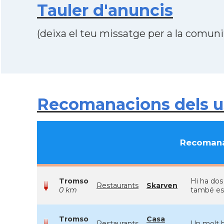
Tauler d'anuncis
(deixa el teu missatge per a la comunit
Recomanacions dels u
Recomana
Tromso
Hi ha dos
Restaurants
Skarven
0 km
també est
Tromso
Casa
Restaurants
Un molt bo