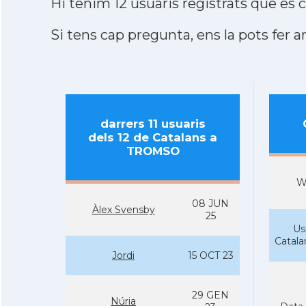
Hi tenim 12 usuaris registrats que e
Si tens cap pregunta, ens la pots fer ar
darrers 11 usuaris
dels 12 de Catalans a
TROMSO
W
08 JUN
Àlex Svensby
25
Us
Catal
Jordi
15 OCT 23
29 GEN
Núria