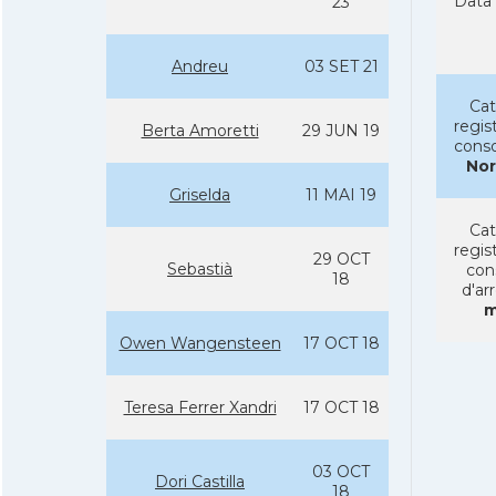
Data 
23
Andreu
03 SET 21
Cat
regist
Berta Amoretti
29 JUN 19
conso
No
Griselda
11 MAI 19
Cat
regist
29 OCT
Sebastià
con
18
d'ar
m
Owen Wangensteen
17 OCT 18
Teresa Ferrer Xandri
17 OCT 18
03 OCT
Dori Castilla
18