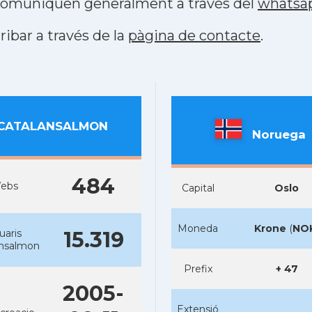
s comuniquen generalment a través del
whatsa
ribar a través de la
pàgina de contacte
.
CATALANSALMON
Noruega
484
ebs
Capital
Oslo
Moneda
Krone
(
NO
uaris
15.319
ansalmon
Prefix
+ 47
2005-
Extensió