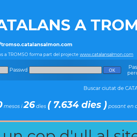
ATALANS A TRO
//tromso.catalansalmon.com
ns a TROMSO forma part del projecte
www.catalansalmon.com
-
Pa
Passwd
per
Buscar ciutat de C
0
26
( 7.634 dies )
mesos i
dies
posant en c
n cop d'ull al site