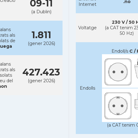
creacio
09-11
.no
Internet
(a Dublin)
230 V / 50 
Voltatge
(a CAT tenim 23
alans
1.811
50 Hz)
rats als
lats de
(gener 2026)
ruega
Endoll/s
C / 
alans
427.423
rats als
solats
reu del
(gener 2026)
on
Endolls
(a CAT tenim C