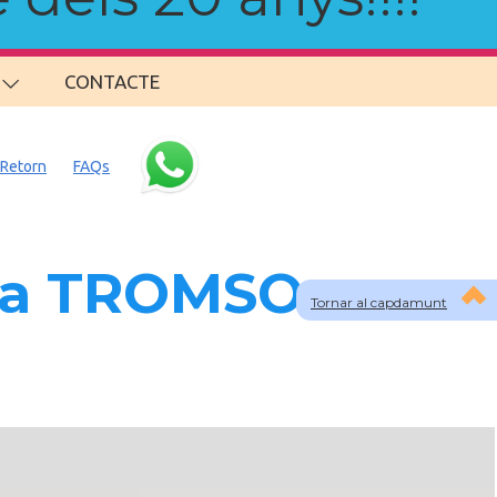
CONTACTE
Retorn
FAQs
s a TROMSO
Tornar al capdamunt