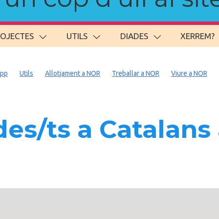
ROJECTES
UTILS
DIADES
XERREM?
app
Utils
Allotjament a NOR
Treballar a NOR
Viure a NOR
es/ts a Catalan