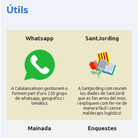
Útils
Whatsapp
SantJording
A Catalansalmon gestionem o
A Santjording.com reunim
formem part d'uns 250 grups
les diades de SantJordi
de whatsapp, geogràfics i
que es fan arreu del mon,
temàtics
i expliquem com fer-ne de
manera fàcil i sense
maldecaps logí­stics!
Mainada
Enquestes