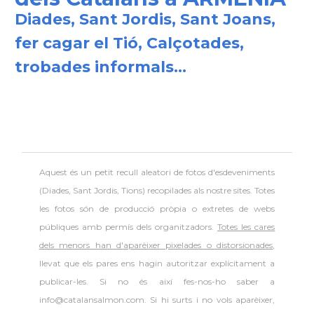
Diades, Sant Jordis, Sant Joans,
fer cagar el Tió, Calçotades,
trobades informals...
Aquest és un petit recull aleatori de
fotos d'esdeveniments
(Diades, Sant Jordis, Tions) recopilades als nostre sites. Totes
les fotos són de producció pròpia o extretes de webs
públiques amb permís dels organitzadors.
Totes les cares
dels menors han d'aparèixer pixelades o distorsionades
,
llevat que els pares ens hagin autoritzar explícitament a
publicar-les. Si no és així fes-nos-ho saber a
info@catalansalmon.com. Si hi surts i no vols aparèixer,