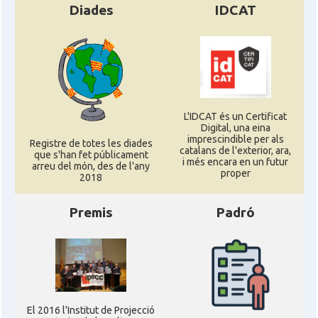
Diades
IDCAT
L'IDCAT és un Certificat
Digital, una eina
imprescindible per als
Registre de totes les diades
catalans de l'exterior, ara,
que s'han fet públicament
i més encara en un futur
arreu del món, des de l'any
proper
2018
Premis
Padró
El 2016 l'Institut de Projecció