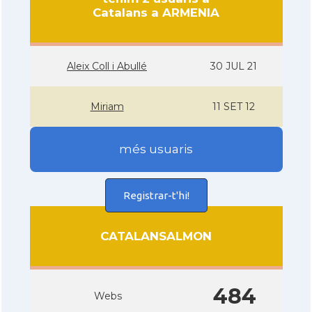
Catalans a ARMENIA
Aleix Coll i Abullé
30 JUL 21
Miriam
11 SET 12
més usuaris
Registrar-t'hi!
CATALANSALMON
484
Webs