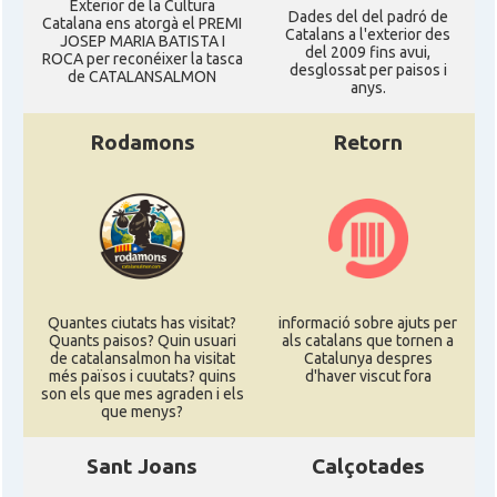
Exterior de la Cultura
Dades del del padró de
Catalana ens atorgà el PREMI
Catalans a l'exterior des
JOSEP MARIA BATISTA I
del 2009 fins avui,
ROCA per reconéixer la tasca
desglossat per paisos i
de CATALANSALMON
anys.
Rodamons
Retorn
Quantes ciutats has visitat?
informació sobre ajuts per
Quants paisos? Quin usuari
als catalans que tornen a
de catalansalmon ha visitat
Catalunya despres
més països i cuutats? quins
d'haver viscut fora
son els que mes agraden i els
que menys?
Sant Joans
Calçotades