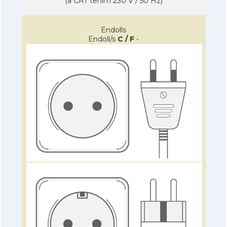
(a CAT tenim 230 V / 50 Hz)
Endolls
Endoll/s
C / F
-