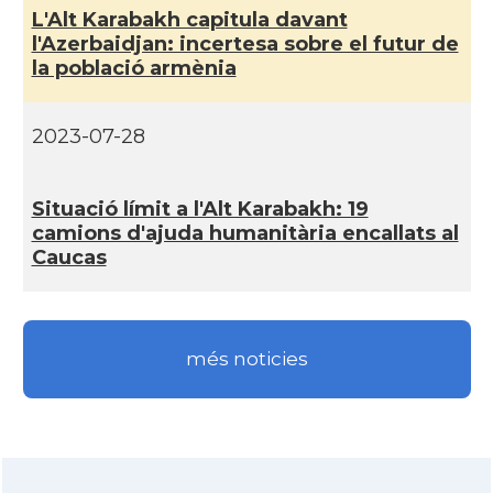
L'Alt Karabakh capitula davant
l'Azerbaidjan: incertesa sobre el futur de
la població armènia
2023-07-28
Situació lí­mit a l'Alt Karabakh: 19
camions d'ajuda humanitària encallats al
Caucas
més noticies