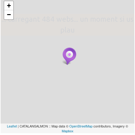
+
−
... carregant 484 webs... un moment si us
plau
Leaflet
| CATALANSALMON :: Map data ©
OpenStreetMap
contributors, Imagery ©
Mapbox