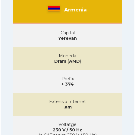
Armenia
Capital
Yerevan
Moneda
Dram
(
AMD
)
Prefix
+ 374
Extensió Internet
.am
Voltatge
230 V / 50 Hz