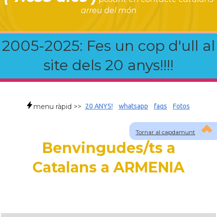
arreu del món
2005-2025: Fes un cop d'ull al
site dels 20 anys!!!!
menu ràpid >>
20 ANYS!
whatsapp
faqs
Fotos
Tornar al capdamunt
Benvingudes/ts a
Catalans a ARMENIA