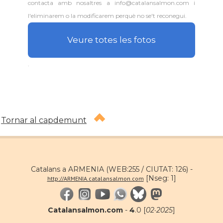
contacta amb nosaltres a info@catalansalmon.com i
l'eliminarem o la modificarem perquè no se't reconegui.
Veure totes les fotos
.
Tornar al capdemunt
Catalans a ARMENIA (WEB:255 / CIUTAT: 126) -
[Nseg: 1]
http://ARMENIA.catalansalmon.com
Catalansalmon.com
-
4
.0 [
02·2025
]