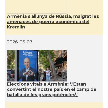
Armènia s'allunya de Rússia, malgrat les
amenaces de guerra econòmica del
Kremlin
2026-06-07
Eleccions vitals a Armènia: \"Estan
convertint el nostre país en el camp de
batalla de les grans potències\"