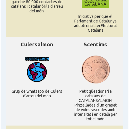
gairebé 80.000 contactes de
catalans i catalanòfils d'arreu
del món.
Iniciativa per que el
Parlament de Catalunya
adopti una Llei Electoral
Catalana
Culersalmon
5centims
Grup de whatsapp de Culers
Petit qüestionari a
d'arreu del mon
catalans de
CATALANSALMON.
Pinzellades d'un grapat
de vides viscudes amb
intensitat i en català per
tot el món