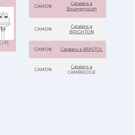
Catalans a
-
CAMON
Bournemouth
Catalans a
CAMON
BRIGHTON
 i F)
CAMON
Catalans a BRISTOL
Catalans a
CAMON
CAMBRIDGE
Catalans a
CAMON
Canterbury, UK
CAMON
Catalans a Cardiff
Catalans a
CAMON