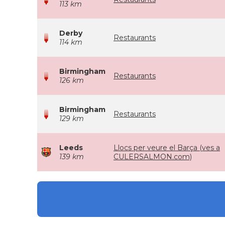
113 km
Derby
Restaurants
114 km
Birmingham
Restaurants
126 km
Birmingham
Restaurants
129 km
Leeds
Llocs per veure el Barça (ves a
139 km
CULERSALMON.com)