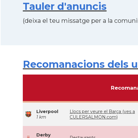
Tauler d'anuncis
(deixa el teu missatge per a la comunit
Recomanacions dels us
Recomana
Liverpool
Llocs per veure el Barça (ves a
1 km
CULERSALMON.com)
Derby
Restaurants