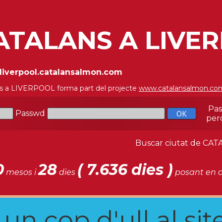
ATALANS A LIVE
/liverpool.catalansalmon.com
s a LIVERPOOL forma part del projecte
www.catalansalmon.co
Pa
Passwd
per
Buscar ciutat de C
0
28
( 7.636 dies )
mesos i
dies
posant en c
n cop d'ull al site