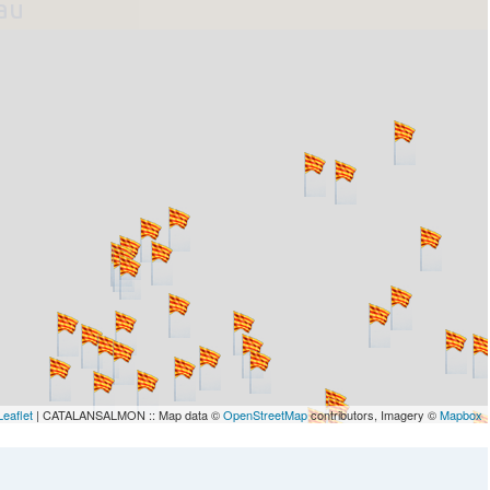
lau
Leaflet
| CATALANSALMON :: Map data ©
OpenStreetMap
contributors, Imagery ©
Mapbox