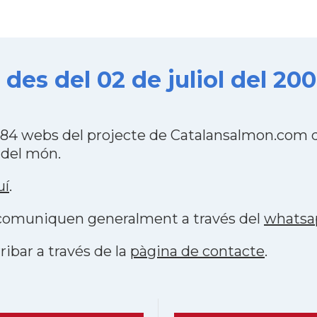
es del 02 de juliol del 20
84 webs del projecte de Catalansalmon.com q
 del món.
uí
.
s comuniquen generalment a través del
whatsa
ribar a través de la
pàgina de contacte
.