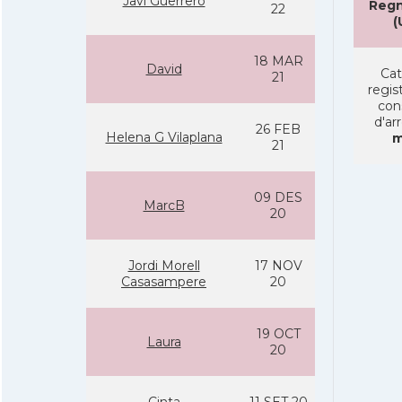
Javi Guerrero
Regn
22
(
18 MAR
David
Cat
21
regist
con
d'ar
26 FEB
Helena G Vilaplana
m
21
09 DES
MarcB
20
Jordi Morell
17 NOV
Casasampere
20
19 OCT
Laura
20