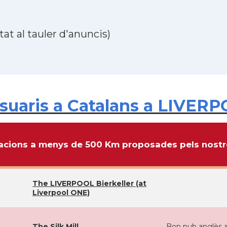
at al tauler d'anuncis)
uaris a Catalans a LIVERP
cions a menys de 500 Km proposades pels nostre
The LIVERPOOL Bierkeller (at
Liverpool ONE)
The Silk Mill
Bon pub anglès a