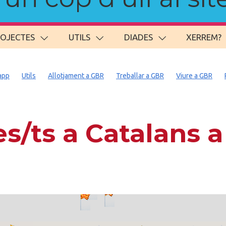
ROJECTES
UTILS
DIADES
XERREM?
app
Utils
Allotjament a GBR
Treballar a GBR
Viure a GBR
s/ts a Catalans 