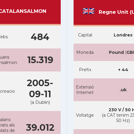
CATALANSALMON
Regne Unit (
484
Capital
Londres
ebs
Moneda
Pound
(
GB
uaris
15.319
ansalmon
Prefix
+ 44
2005-
Extensió
.uk
creacio
09-11
Internet
(a Dublin)
230 V / 50 
Voltatge
(a CAT tenim 23
alans
50 Hz)
39.012
rats als
lats de