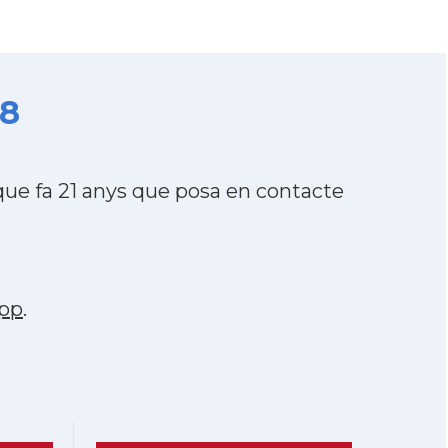
08
ue fa 21 anys que posa en contacte
pp
.