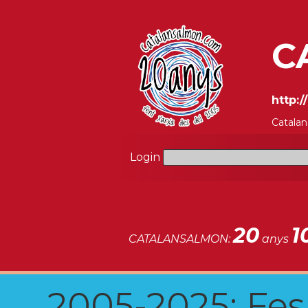
C
http:/
Catalan
Login
20
1
CATALANSALMON:
anys
2005-2025: Fes u