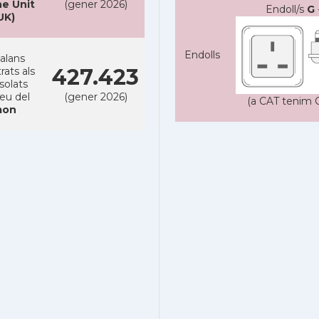
e Unit
(gener 2026)
Endoll/s
G
UK)
Endolls
alans
427.423
rats als
solats
reu del
(gener 2026)
(a CAT tenim C
on