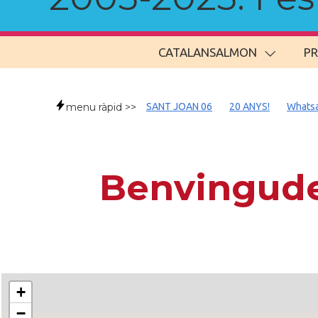
CATALANSALMON
P
menu ràpid >>
SANT JOAN 06
20 ANYS!
Whats
Benvingude
+
−