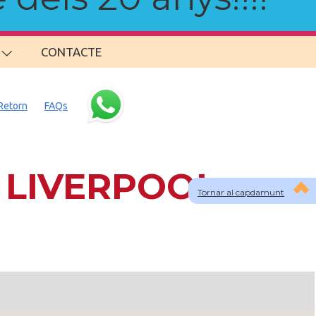
CONTACTE
Retorn
FAQs
a LIVERPOOL
Tornar al capdamunt