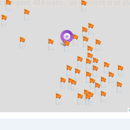
. carregant 484 webs... un moment si us p