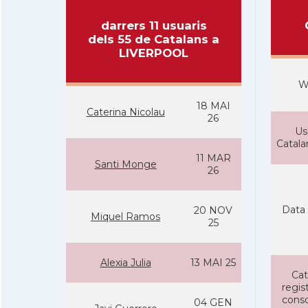
darrers 11 usuaris
dels 55 de Catalans a
LIVERPOOL
W
18 MAI
Caterina Nicolau
26
Us
Catal
11 MAR
Santi Monge
26
Data 
20 NOV
Miquel Ramos
25
Alexia Julia
13 MAI 25
Cat
regist
conso
04 GEN