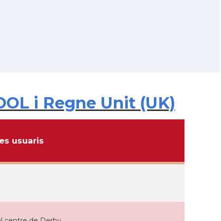
OOL i Regne Unit (UK)
s usuaris
l centre de Derby