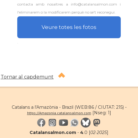
contacta amb nosaltres a info@catalansalmon.com i
l'eliminarem o la modificarem perquè no se't reconegui.
Veure totes les fotos
.
Tornar al capdemunt
Catalans a l'Amazònia - Brazil (WEB:86 / CIUTAT: 215) -
[Nseg: 1]
https://Amazonia.catalansalmon.com
Catalansalmon.com
-
4
.0 [
02·2025
]