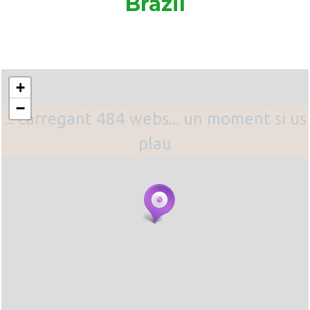
Brazil
+
−
... carregant 484 webs... un moment si us
plau