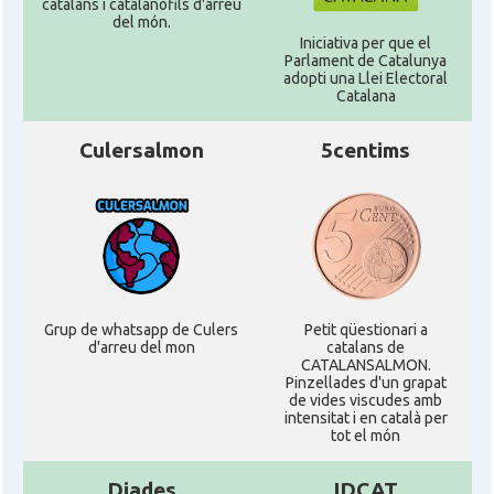
catalans i catalanòfils d'arreu
del món.
Iniciativa per que el
Parlament de Catalunya
adopti una Llei Electoral
Catalana
Culersalmon
5centims
Grup de whatsapp de Culers
Petit qüestionari a
d'arreu del mon
catalans de
CATALANSALMON.
Pinzellades d'un grapat
de vides viscudes amb
intensitat i en català per
tot el món
Diades
IDCAT