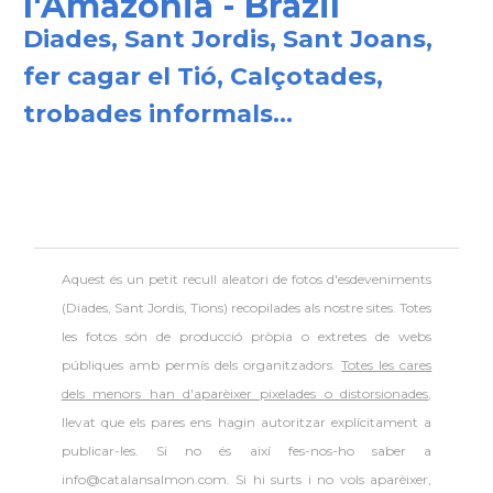
l'Amazònia - Brazil
Diades, Sant Jordis, Sant Joans,
fer cagar el Tió, Calçotades,
trobades informals...
Aquest és un petit recull aleatori de
fotos d'esdeveniments
(Diades, Sant Jordis, Tions) recopilades als nostre sites. Totes
les fotos són de producció pròpia o extretes de webs
públiques amb permís dels organitzadors.
Totes les cares
dels menors han d'aparèixer pixelades o distorsionades
,
llevat que els pares ens hagin autoritzar explícitament a
publicar-les. Si no és així fes-nos-ho saber a
info@catalansalmon.com. Si hi surts i no vols aparèixer,