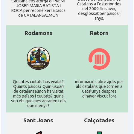
Catalana ens atorgà el PREMI
Catalans a l'exterior des
JOSEP MARIA BATISTA I
del 2009 fins avui,
ROCA per reconéixer la tasca
desglossat per paisos i
de CATALANSALMON
anys.
Rodamons
Retorn
Quantes ciutats has visitat?
informació sobre ajuts per
Quants paisos? Quin usuari
als catalans que tornen a
de catalansalmon ha visitat
Catalunya despres
més països i cuutats? quins
d'haver viscut fora
son els que mes agraden i els
que menys?
Sant Joans
Calçotades