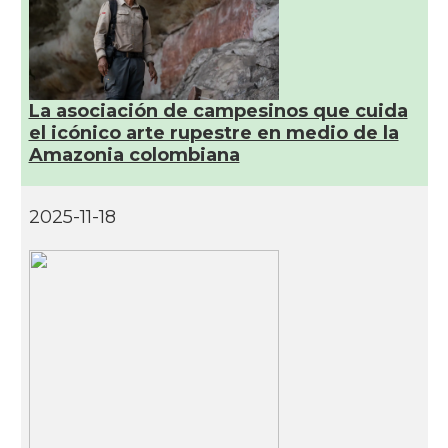
Ciência "Raimundo Lúlio\"
Oficina Exterior de Catalunya a São
Acció
Paulo
La asociación de campesinos que cuida
el icónico arte rupestre en medio de la
Consolat
Consolat general a Porto Alegre
Amazonia colombiana
Consolat
Consolat general a Rio de Janeiro
2025-11-18
Consolat
Consolat general a Salvador
Consolat
Consolat general a São Paulo
Ambaixada
Ambaixada espanyola a Brasil
* + ambaixades i consolats