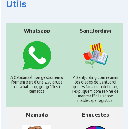
Útils
Whatsapp
SantJording
A Catalansalmon gestionem o
A Santjording.com reunim
formem part d'uns 250 grups
les diades de SantJordi
de whatsapp, geogràfics i
que es fan arreu del mon,
temàtics
i expliquem com fer-ne de
manera fàcil i sense
maldecaps logí­stics!
Mainada
Enquestes