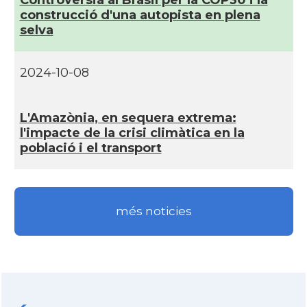
Controvèrsia al Brasil per la COP30 i la
construcció d'una autopista en plena
selva
2024-10-08
L'Amazònia, en sequera extrema:
l'impacte de la crisi climàtica en la
població i el transport
més noticies