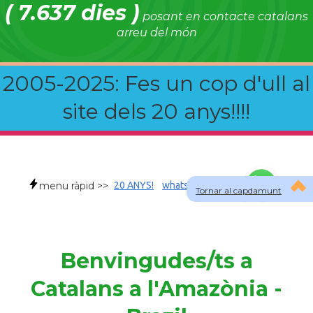
( 7.637 dies )
posant en contacte catalans
arreu del món
2005-2025: Fes un cop d'ull al
site dels 20 anys!!!!
menu ràpid >>
20 ANYS!
whatsapp
faqs
Tornar al capdamunt
Benvingudes/ts a
Catalans a l'Amazònia -