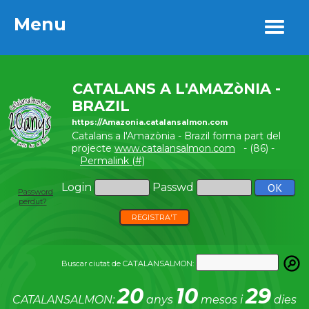
Menu
Menu
CATALANS A L'AMAZòNIA -
BRAZIL
https://Amazonia.catalansalmon.com
Catalans a l'Amazònia - Brazil forma part del
projecte
www.catalansalmon.com
- (86) -
Permalink (#)
Login
Passwd
Password
perdut?
REGISTRA'T
Buscar ciutat de CATALANSALMON:
20
10
29
CATALANSALMON:
anys
mesos i
dies