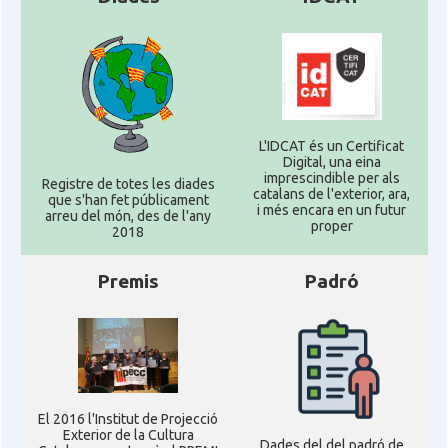
L'IDCAT és un Certificat
Digital, una eina
imprescindible per als
Registre de totes les diades
catalans de l'exterior, ara,
que s'han fet públicament
i més encara en un futur
arreu del món, des de l'any
proper
2018
Premis
Padró
El 2016 l'Institut de Projecció
Exterior de la Cultura
Dades del del padró de