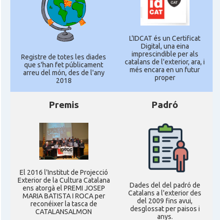
L'IDCAT és un Certificat
Digital, una eina
imprescindible per als
Registre de totes les diades
catalans de l'exterior, ara, i
que s'han fet públicament
més encara en un futur
arreu del món, des de l'any
proper
2018
Premis
Padró
El 2016 l'Institut de Projecció
Exterior de la Cultura Catalana
Dades del del padró de
ens atorgà el PREMI JOSEP
Catalans a l'exterior des
MARIA BATISTA I ROCA per
del 2009 fins avui,
reconéixer la tasca de
desglossat per paisos i
CATALANSALMON
anys.