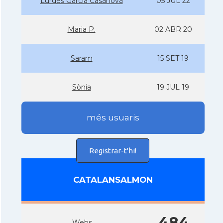
Lurdes Garcia Casanova
05 JUL 22
Maria P.
02 ABR 20
Saram
15 SET 19
Sònia
19 JUL 19
més usuaris
Registrar-t'hi!
CATALANSALMON
484
Webs