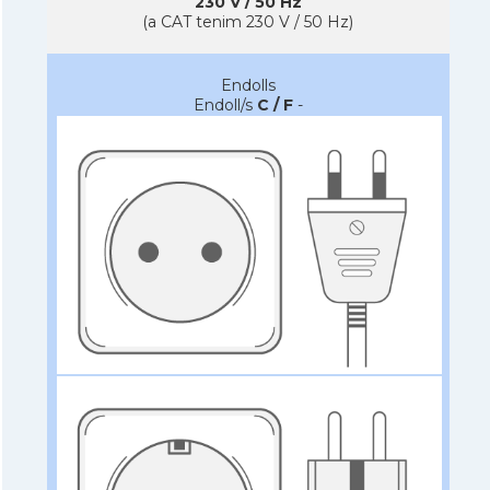
230 V / 50 Hz
(a CAT tenim 230 V / 50 Hz)
Endolls
Endoll/s
C / F
-