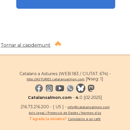
.
Tornar al capdemunt
Catalans a Asturies (WEB:183 / CIUTAT: 674) -
[Nseg: 1]
http://ASTURIES.catalansalmon.com
Catalansalmon.com
-
4
.0 [
02·2025
]
216.73.216.200 - [ US ] -
info@catalansalmon.com
Avís legal / Protecció de Dades / Normes d'ús
T'agrada la iniciativa?
Convida'ns a un café