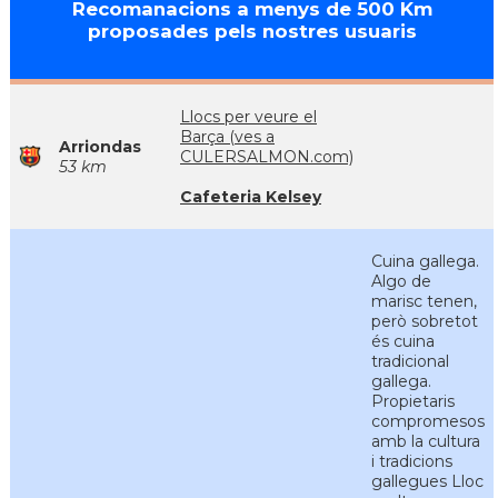
Recomanacions a menys de 500 Km
proposades pels nostres usuaris
Llocs per veure el
Barça (ves a
Arriondas
CULERSALMON.com)
53 km
Cafeteria Kelsey
Cuina gallega.
Algo de
marisc tenen,
però sobretot
és cuina
tradicional
gallega.
Propietaris
compromesos
amb la cultura
i tradicions
gallegues Lloc