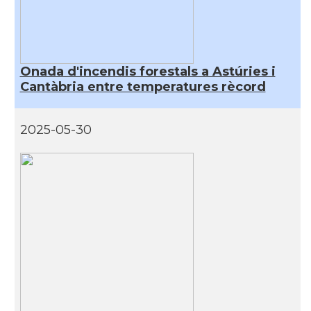
Casal
Cercle Català de Madrid
* + ambaixades i consolats
Onada d'incendis forestals a Astúries i
Cantàbria entre temperatures rècord
2025-05-30