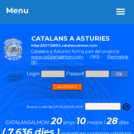
Menu
Menu
CATALANS A ASTURIES
http://ASTURIES.catalansalmon.com
Catalans a Asturies forma part del projecte
www.catalansalmon.com
- (183) -
Permalink
(#)
Login
Passwd
Password
perdut?
REGISTRA'T
Buscar ciutat de CATALANSALMON:
20
10
28
CATALANSALMON:
anys
mesos i
dies
( 7.636 dies )
posant en contacte catalans