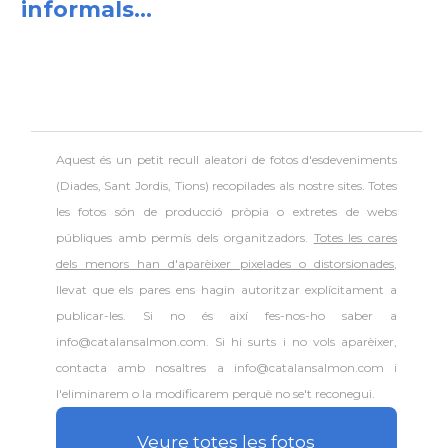
informals...
Aquest és un petit recull aleatori de
fotos d'esdeveniments
(Diades, Sant Jordis, Tions) recopilades als nostre sites. Totes
les fotos són de producció pròpia o extretes de webs
públiques amb permís dels organitzadors.
Totes les cares
dels menors han d'aparèixer pixelades o distorsionades
,
llevat que els pares ens hagin autoritzar explícitament a
publicar-les. Si no és així fes-nos-ho saber a
info@catalansalmon.com. Si hi surts i no vols aparèixer,
contacta amb nosaltres a info@catalansalmon.com i
l'eliminarem o la modificarem perquè no se't reconegui.
Veure totes les fotos