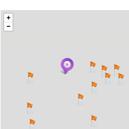
+
−
... carregant 484 webs... un moment si us
plau