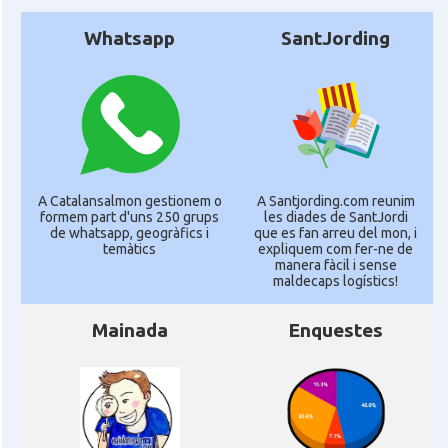
Whatsapp
SantJording
A Catalansalmon gestionem o
A Santjording.com reunim
formem part d'uns 250 grups
les diades de SantJordi
de whatsapp, geogràfics i
que es fan arreu del mon, i
temàtics
expliquem com fer-ne de
manera fàcil i sense
maldecaps logí­stics!
Mainada
Enquestes