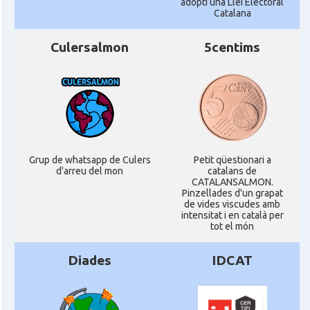
adopti una Llei Electoral
Catalana
Culersalmon
5centims
Grup de whatsapp de Culers
Petit qüestionari a
d'arreu del mon
catalans de
CATALANSALMON.
Pinzellades d'un grapat
de vides viscudes amb
intensitat i en català per
tot el món
Diades
IDCAT