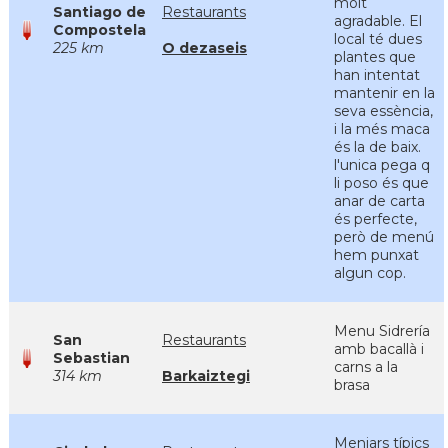
molt
Santiago de
Restaurants
agradable. El
Compostela
local té dues
225 km
O dezaseis
plantes que
han intentat
mantenir en la
seva essència,
i la més maca
és la de baix.
l'unica pega q
li poso és que
anar de carta
és perfecte,
però de menú
hem punxat
algun cop.
Menu Sidrería
San
Restaurants
amb bacallà i
Sebastian
carns a la
314 km
Barkaiztegi
brasa
Menjars típics