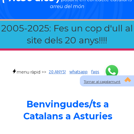
arreu del món
2005-2025: Fes un cop d'ull al
site dels 20 anys!!!!
menu ràpid >>
20 ANYS!
whatsapp
faqs
Tornar al capdamunt
Benvingudes/ts a
Catalans a Asturies