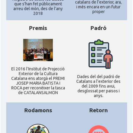
catalans de l'exterior, ara,
que s'han fet públicament
i més encara en un futur
arreu del món, des de l'any
proper
2018
Premis
Padró
El 2016 l'Institut de Projecció
Exterior de la Cultura
Dades del del padró de
Catalana ens atorgà el PREMI
Catalans a l'exterior des
JOSEP MARIA BATISTA I
del 2009 fins avui,
ROCA per reconéixer la tasca
desglossat per paisos i
de CATALANSALMON
anys.
Rodamons
Retorn