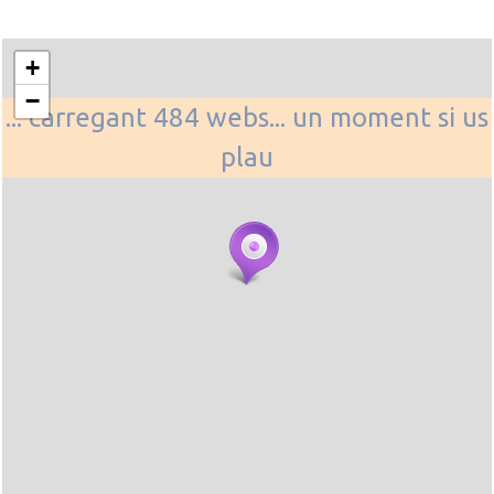
+
−
... carregant 484 webs... un moment si us
plau