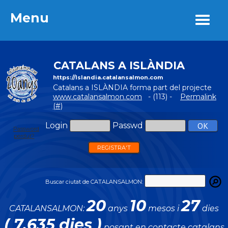
Menu
Menu
CATALANS A ISLÀNDIA
https://Islandia.catalansalmon.com
Catalans a ISLÀNDIA forma part del projecte
www.catalansalmon.com
- (113) -
Permalink
(#)
Login
Passwd
Password
perdut?
REGISTRA'T
Buscar ciutat de CATALANSALMON:
20
10
27
CATALANSALMON:
anys
mesos i
dies
( 7.635 dies )
posant en contacte catalans