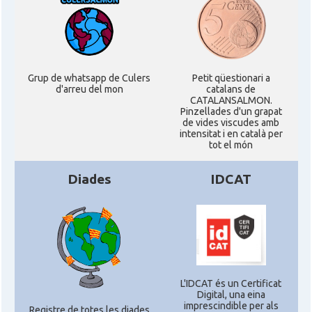
Grup de whatsapp de Culers
Petit qüestionari a
d'arreu del mon
catalans de
CATALANSALMON.
Pinzellades d'un grapat
de vides viscudes amb
intensitat i en català per
tot el món
Diades
IDCAT
L'IDCAT és un Certificat
Digital, una eina
imprescindible per als
Registre de totes les diades