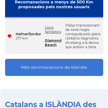
Recomanacions a menys de 500 Km
proposades pels nostres usuaris
Platja impressionant
Llocs
de sorra negra
fantàstics
Hafnarfjordur
coneguda pels grans
277 km
i brillants fragments
Diamond
d'iceberg a la deriva
Beach
que arriben a terra.
Més recomanacions de Islàndia
Catalans a ISLÀNDIA des