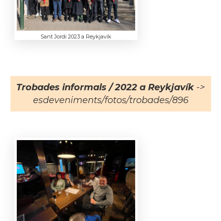
Sant Jordi 2023 a Reykjavík
Trobades informals / 2022 a Reykjavík
->
esdeveniments/fotos/trobades/896