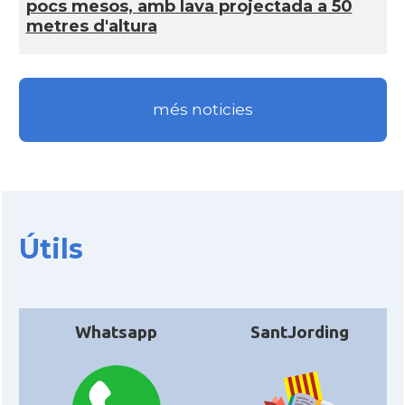
pocs mesos, amb lava projectada a 50
metres d'altura
més noticies
Útils
Whatsapp
SantJording