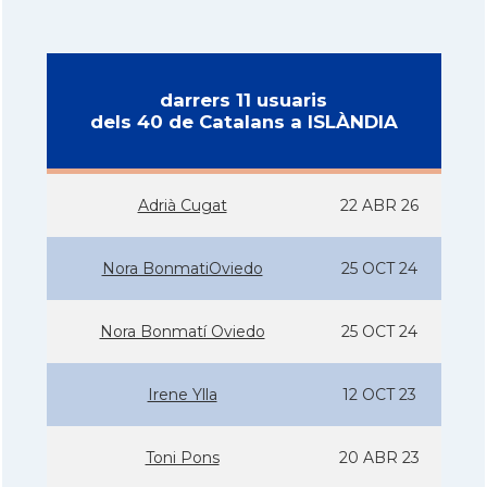
darrers 11 usuaris
dels 40 de Catalans a ISLÀNDIA
Adrià Cugat
22 ABR 26
Nora BonmatiOviedo
25 OCT 24
Nora Bonmatí­ Oviedo
25 OCT 24
Irene Ylla
12 OCT 23
Toni Pons
20 ABR 23