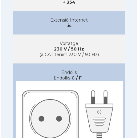
+ 354
Extensió Internet
.is
Voltatge
230 V / 50 Hz
(a CAT tenim 230 V / 50 Hz)
Endolls
Endoll/s
C / F
-