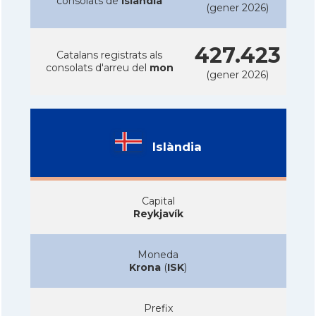
consolats de
Islàndia
(gener 2026)
427.423
Catalans registrats als
consolats d'arreu del
mon
(gener 2026)
Islàndia
Capital
Reykjavík
Moneda
Krona
(
ISK
)
Prefix