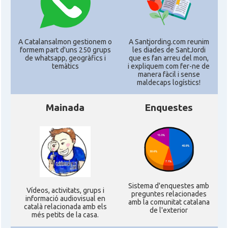
A Catalansalmon gestionem o
A Santjording.com reunim
formem part d'uns 250 grups
les diades de SantJordi
de whatsapp, geogràfics i
que es fan arreu del mon,
temàtics
i expliquem com fer-ne de
manera fàcil i sense
maldecaps logí­stics!
Mainada
Enquestes
Sistema d'enquestes amb
Ví­deos, activitats, grups i
preguntes relacionades
informació audiovisual en
amb la comunitat catalana
català relacionada amb els
de l'exterior
més petits de la casa.