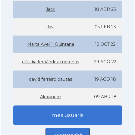
Jack
18 ABR 23
Javi
05 FEB 23
Marta Avellí­ i Quintana
12 OCT 22
clàudia fernández morenas
29 AGO 22
david ferreiro pausas
19 AGO 18
Alexandre
09 ABR 18
més usuaris