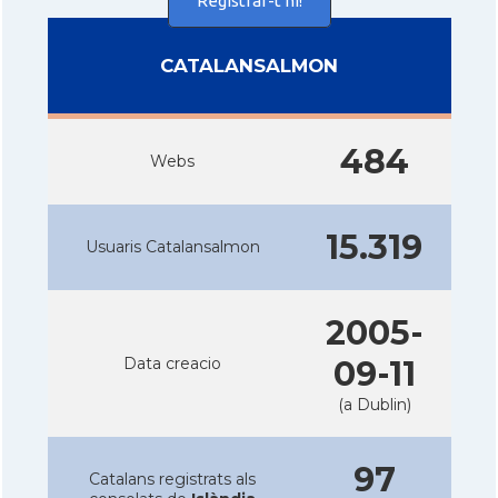
Registrar-t'hi!
CATALANSALMON
484
Webs
15.319
Usuaris Catalansalmon
2005-
Data creacio
09-11
(a Dublin)
97
Catalans registrats als