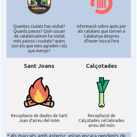
Quantes ciutats has visitat?
informació sobre ajuts per
Quants paisos? Quin usuari
als catalans que tornen a
de catalansalmon ha visitat
Catalunya despres
més països i cuutats? quins
d'haver viscut fora
son els que mes agraden i els
que menys?
Sant Joans
Calçotades
Recopliacio de diades de Sant
Recopilació de
Joan d'arreu del móm
Calçotades cel.lebrades
arreu del món
* els marcats amb asterisc, estan encara pendents de