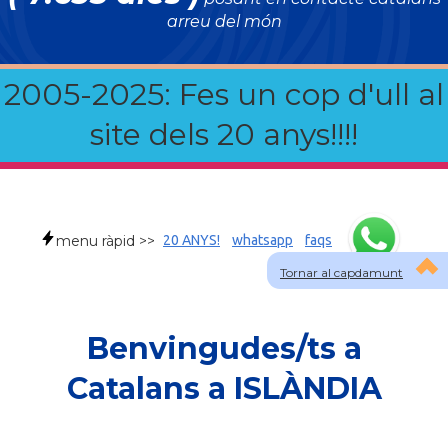
arreu del món
2005-2025: Fes un cop d'ull al
site dels 20 anys!!!!
menu ràpid >>
20 ANYS!
whatsapp
faqs
Tornar al capdamunt
Benvingudes/ts a
Catalans a ISLÀNDIA