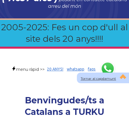
arreu del món
2005-2025: Fes un cop d'ull al
site dels 20 anys!!!!
menu ràpid >>
20 ANYS!
whatsapp
faqs
Tornar al capdamunt
Benvingudes/ts a
Catalans a TURKU