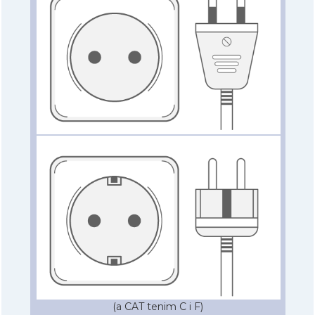
(a CAT tenim C i F)