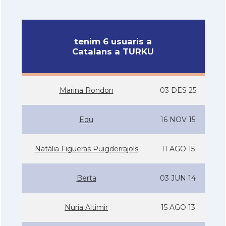
tenim 6 usuaris a
Catalans a TURKU
Marina Rondon
03 DES 25
Edu
16 NOV 15
Natàlia Figueras Puigderrajols
11 AGO 15
Berta
03 JUN 14
Nuria Altimir
15 AGO 13