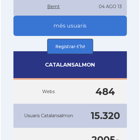
Bernt
04 AGO 13
més usuaris
Registrar-t'hi!
CATALANSALMON
484
Webs
15.320
Usuaris Catalansalmon
2005-