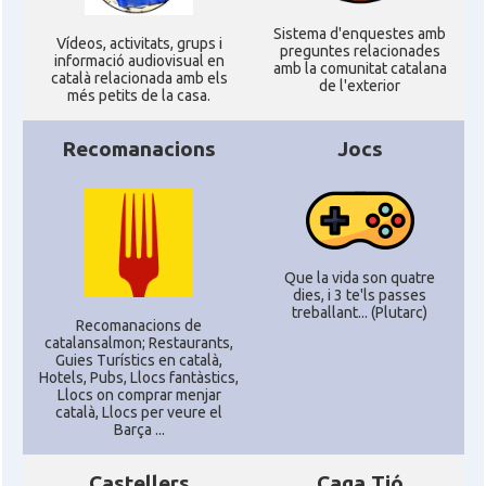
Sistema d'enquestes amb
Ví­deos, activitats, grups i
preguntes relacionades
informació audiovisual en
amb la comunitat catalana
català relacionada amb els
de l'exterior
més petits de la casa.
Recomanacions
Jocs
Que la vida son quatre
dies, i 3 te'ls passes
treballant... (Plutarc)
Recomanacions de
catalansalmon; Restaurants,
Guies Turístics en català,
Hotels, Pubs, Llocs fantàstics,
Llocs on comprar menjar
català, Llocs per veure el
Barça ...
Castellers
Caga Tió