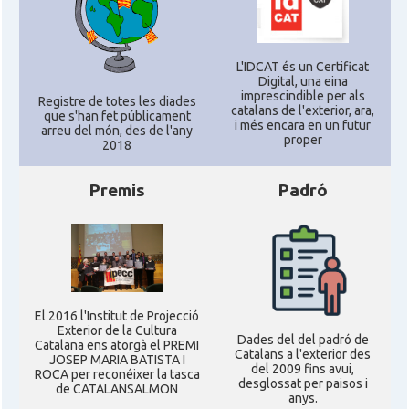
L'IDCAT és un Certificat
Digital, una eina
imprescindible per als
Registre de totes les diades
catalans de l'exterior, ara,
que s'han fet públicament
i més encara en un futur
arreu del món, des de l'any
proper
2018
Premis
Padró
El 2016 l'Institut de Projecció
Exterior de la Cultura
Dades del del padró de
Catalana ens atorgà el PREMI
Catalans a l'exterior des
JOSEP MARIA BATISTA I
del 2009 fins avui,
ROCA per reconéixer la tasca
desglossat per paisos i
de CATALANSALMON
anys.