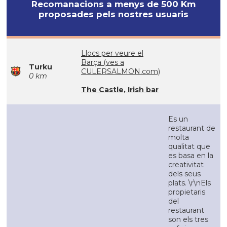
Recomanacions a menys de 500 Km
proposades pels nostres usuaris
Llocs per veure el
Barça (ves a
Turku
CULERSALMON.com)
0 km
The Castle, Irish bar
Es un
restaurant de
molta
qualitat que
es basa en la
creativitat
dels seus
plats. \r\nEls
propietaris
del
restaurant
son els tres