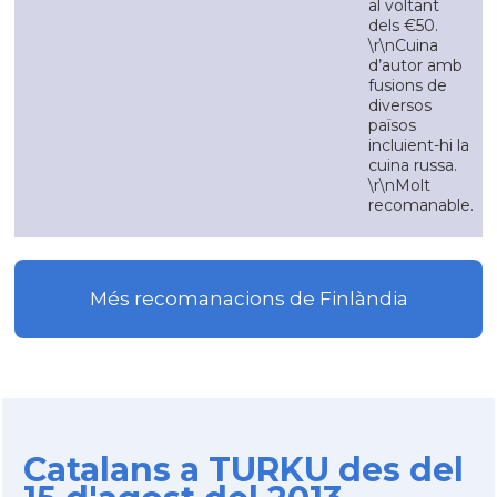
al voltant
dels €50.
\r\nCuina
d’autor amb
fusions de
diversos
països
incluient-hi la
cuina russa.
\r\nMolt
recomanable.
Més recomanacions de Finlàndia
Catalans a TURKU des del