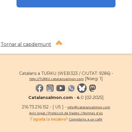
.
Tornar al capdemunt
Catalans a TURKU (WEB:323 / CIUTAT: 9286) -
[Nseg: 1]
http://TURKU.catalansalmon.com
Catalansalmon.com
-
4
.0 [
02·2025
]
216.73.216.152 - [ US ] -
info@catalansalmon.com
Avís legal / Protecció de Dades / Normes d'ús
T'agrada la iniciativa?
Convida'ns a un café