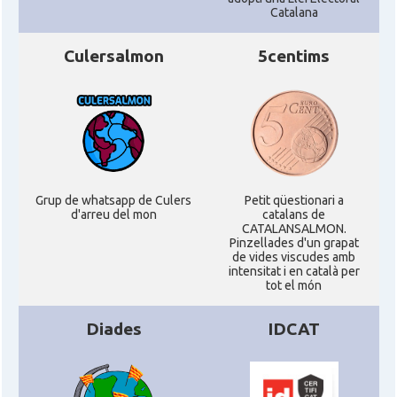
Catalana
Culersalmon
5centims
Grup de whatsapp de Culers
Petit qüestionari a
d'arreu del mon
catalans de
CATALANSALMON.
Pinzellades d'un grapat
de vides viscudes amb
intensitat i en català per
tot el món
Diades
IDCAT