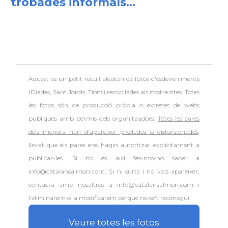
trobades informals...
Aquest és un petit recull aleatori de
fotos d'esdeveniments
(Diades, Sant Jordis, Tions) recopilades als nostre sites. Totes
les fotos són de producció pròpia o extretes de webs
públiques amb permís dels organitzadors.
Totes les cares
dels menors han d'aparèixer pixelades o distorsionades
,
llevat que els pares ens hagin autoritzar explícitament a
publicar-les. Si no és així fes-nos-ho saber a
info@catalansalmon.com. Si hi surts i no vols aparèixer,
contacta amb nosaltres a info@catalansalmon.com i
l'eliminarem o la modificarem perquè no se't reconegui.
Veure totes les fotos