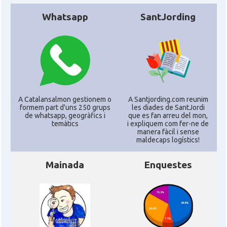
Whatsapp
SantJording
A Catalansalmon gestionem o
A Santjording.com reunim
formem part d'uns 250 grups
les diades de SantJordi
de whatsapp, geogràfics i
que es fan arreu del mon,
temàtics
i expliquem com fer-ne de
manera fàcil i sense
maldecaps logí­stics!
Mainada
Enquestes