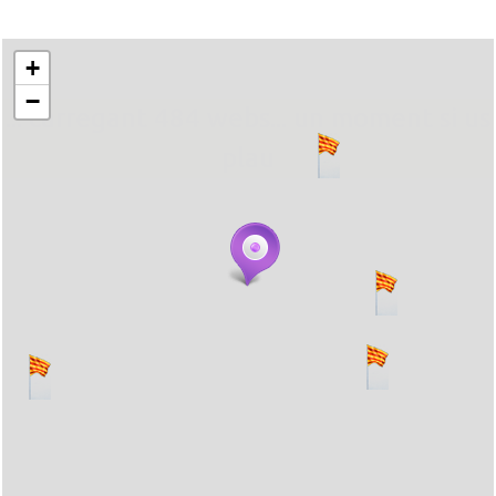
+
−
... carregant 484 webs... un moment si us
plau