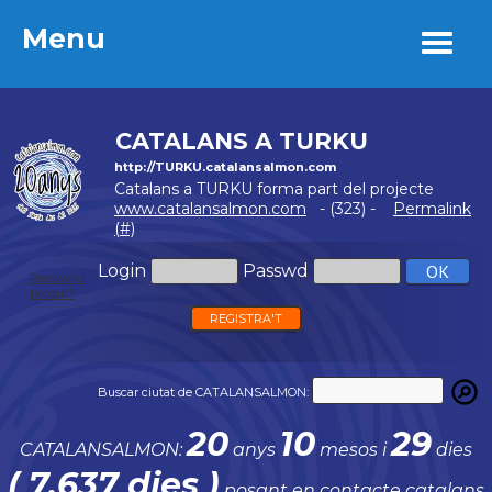
Menu
Menu
CATALANS A TURKU
http://TURKU.catalansalmon.com
Catalans a TURKU forma part del projecte
www.catalansalmon.com
- (323) -
Permalink
(#)
Login
Passwd
Password
perdut?
REGISTRA'T
Buscar ciutat de CATALANSALMON:
20
10
29
CATALANSALMON:
anys
mesos i
dies
( 7.637 dies )
posant en contacte catalans