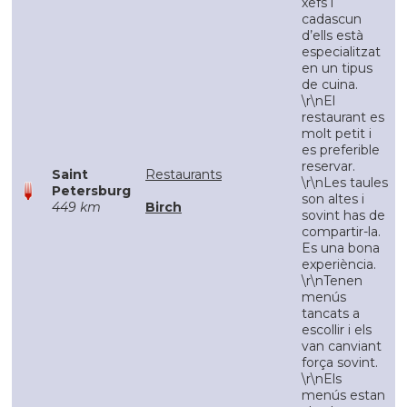
xefs i
cadascun
d’ells està
especialitzat
en un tipus
de cuina.
\r\nEl
restaurant es
molt petit i
es preferible
reservar.
Saint
Restaurants
\r\nLes taules
Petersburg
son altes i
449 km
Birch
sovint has de
compartir-la.
Es una bona
experiència.
\r\nTenen
menús
tancats a
escollir i els
van canviant
força sovint.
\r\nEls
menús estan