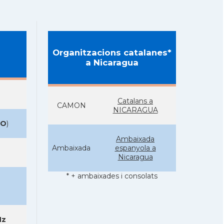
Organitzacions catalanes*
a Nicaragua
Catalans a
CAMON
NICARAGUA
IO
)
Ambaixada
Ambaixada
espanyola a
Nicaragua
* + ambaixades i consolats
Hz