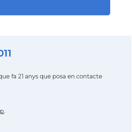
011
ue fa 21 anys que posa en contacte
pp
.