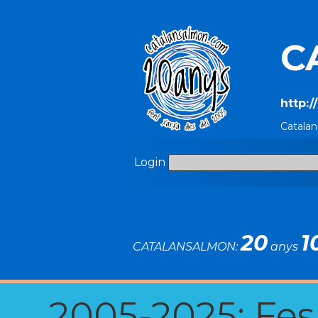
C
http:
Catala
Login
20
1
CATALANSALMON:
anys
2005-2025: Fes u