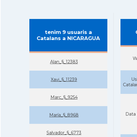
tenim 9 usuaris a
Catalans a NICARAGUA
W
Alan_§_12383
Us
Xavi_§_11239
Catal
Marc_§_9254
Data 
Marí­a_§_8968
Salvador_§_6773