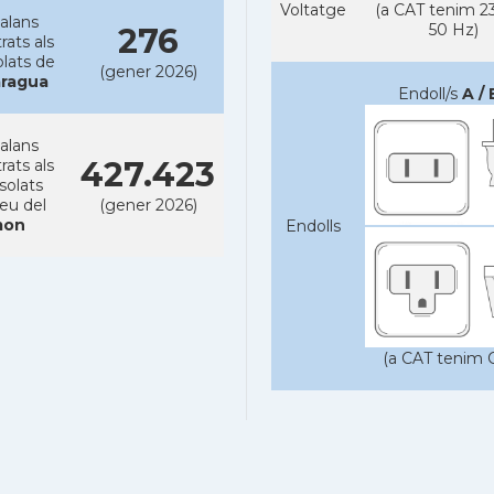
Voltatge
(a CAT tenim 23
alans
50 Hz)
276
rats als
lats de
(gener 2026)
aragua
Endoll/s
A / 
alans
427.423
rats als
solats
reu del
(gener 2026)
on
Endolls
(a CAT tenim C