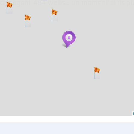
. carregant 484 webs... un moment si us p