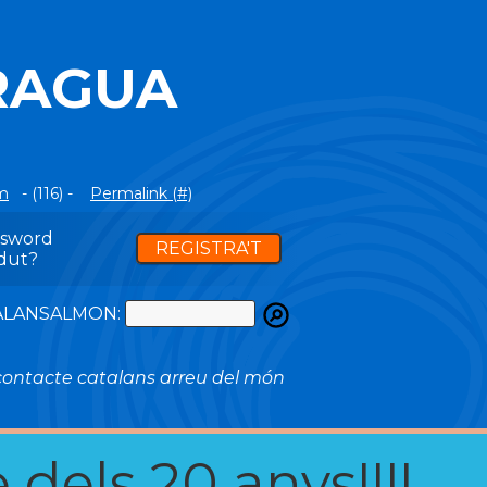
RAGUA
m
- (116) -
Permalink (#)
ssword
REGISTRA'T
dut?
ATALANSALMON:
ontacte catalans arreu del món
 dels 20 anys!!!!