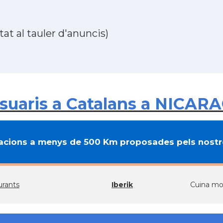
at al tauler d'anuncis)
suaris a Catalans a NICAR
cions a menys de 500 Km proposades pels nostre
urants
Iberik
Cuina mol