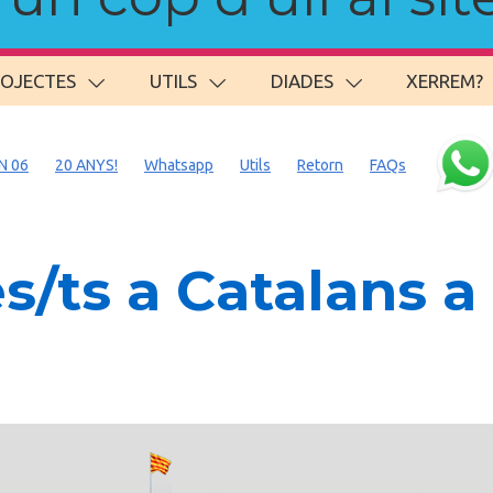
ROJECTES
UTILS
DIADES
XERREM?
N 06
20 ANYS!
Whatsapp
Utils
Retorn
FAQs
s/ts a Catalans 