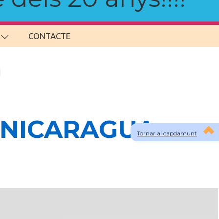
CONTACTE
a NICARAGUA
Tornar al capdamunt