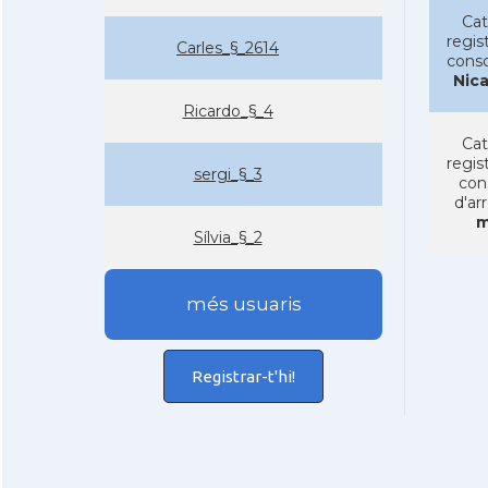
Cat
regist
Carles_§_2614
conso
Nic
Ricardo_§_4
Cat
regist
sergi_§_3
con
d'ar
m
Sí­lvia_§_2
més usuaris
Registrar-t'hi!