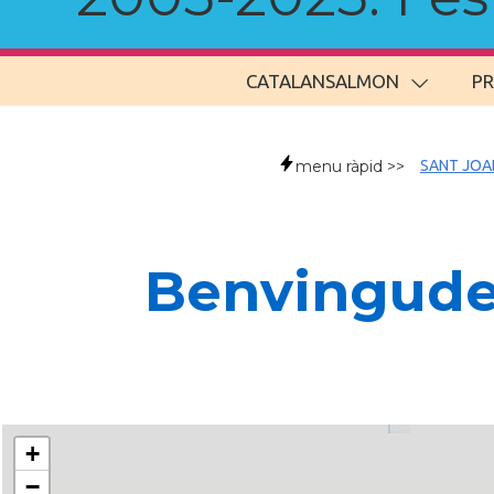
CATALANSALMON
P
menu ràpid >>
SANT JOA
Benvingude
+
−