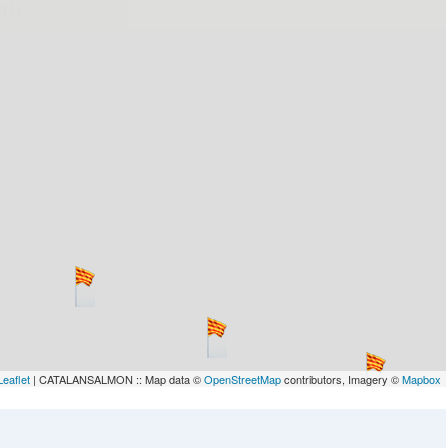
lau
Leaflet
| CATALANSALMON :: Map data ©
OpenStreetMap
contributors, Imagery ©
Mapbox