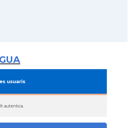
AGUA
s usuaris
t autentica.