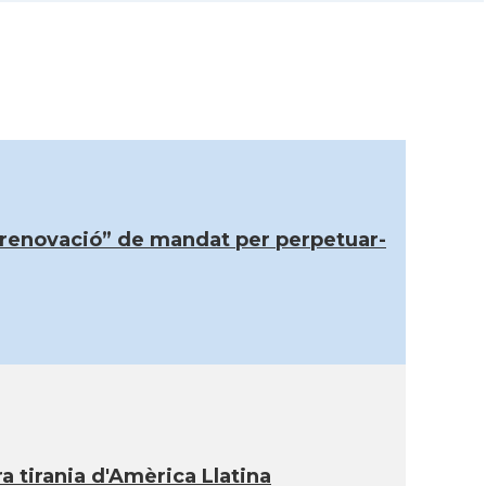
 “renovació” de mandat per perpetuar-
 tirania d'Amèrica Llatina