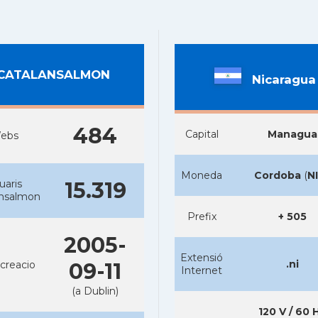
CATALANSALMON
Nicaragua
484
Capital
Managua
ebs
Moneda
Cordoba
(
N
uaris
15.319
ansalmon
Prefix
+ 505
2005-
Extensió
.ni
creacio
09-11
Internet
(a Dublin)
120 V / 60 