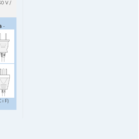
0 V /
B
-
 i F)