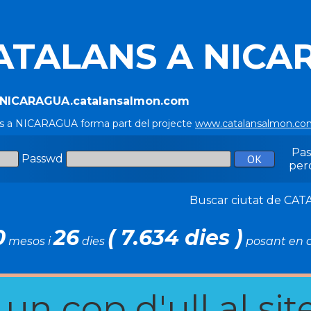
ATALANS A NICA
//NICARAGUA.catalansalmon.com
ns a NICARAGUA forma part del projecte
www.catalansalmon.co
Pa
Passwd
per
Buscar ciutat de C
0
26
( 7.634 dies )
mesos i
dies
posant en c
n cop d'ull al site