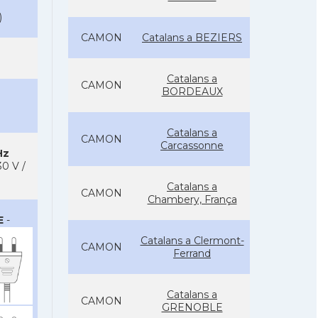
)
CAMON
Catalans a BEZIERS
Catalans a
CAMON
BORDEAUX
Catalans a
CAMON
Carcassonne
Hz
0 V /
Catalans a
CAMON
Chambery, França
E
-
Catalans a Clermont-
CAMON
Ferrand
Catalans a
CAMON
GRENOBLE