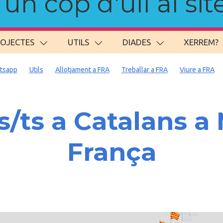
n cop d'ull al site
ROJECTES
UTILS
DIADES
XERREM?
tsapp
Utils
Allotjament a FRA
Treballar a FRA
Viure a FRA
ts a Catalans a 
França