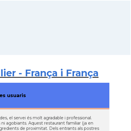
ier - França i França
s usuaris
s, el servei és molt agradable i professional.
s ni agobiants. Aquest restaurant familiar (ja en
gredients de proximitat. Dels entrants als postres