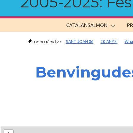
2005-2025: Fes u
CATALANSALMON
P
menu ràpid >>
SANT JOAN 06
20 ANYS!
Wha
Benvingudes/