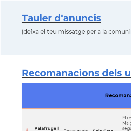
Tauler d'anuncis
(deixa el teu missatge per a la comunit
Recomanacions dels usu
Recomana
El r
Malg
Palafrugell
sego