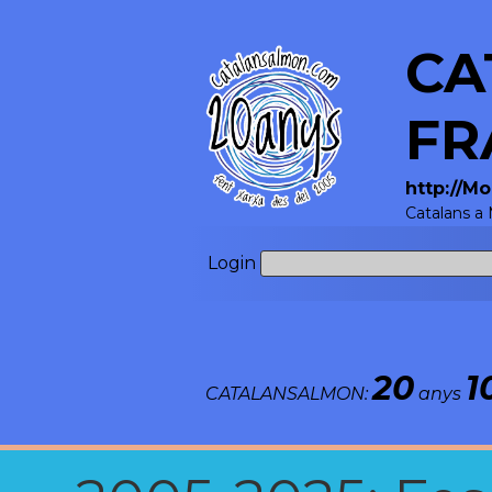
CA
FR
http://M
Catalans a 
Login
20
1
CATALANSALMON:
anys