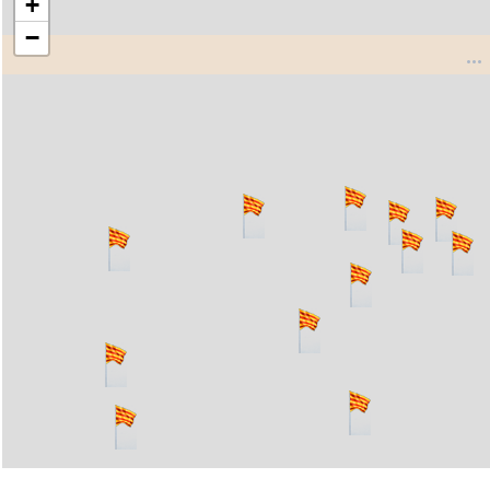
+
−
..