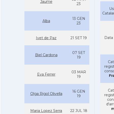
Jaume
23
Us
Catal
13 GEN
Alba
23
Data 
Ivet de Paz
21 SET 19
07 SET
Biel Cardona
19
Cat
regist
conso
03 MAR
Eva Ferrer
Fr
19
Cat
16 GEN
Olga Rigol Olivella
regist
19
con
d'ar
m
Maria Lopez Serra
22 JUL 18