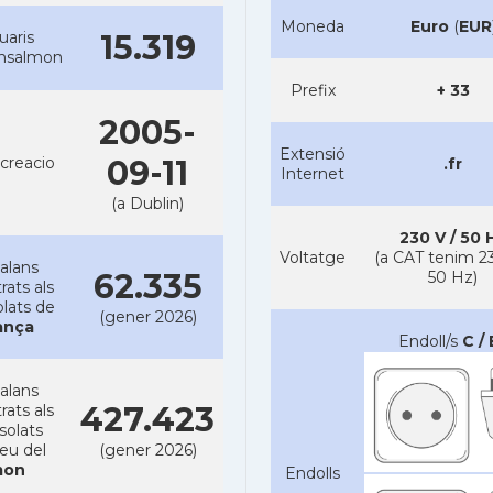
Moneda
Euro
(
EUR
uaris
15.319
ansalmon
Prefix
+ 33
2005-
Extensió
creacio
09-11
.fr
Internet
(a Dublin)
230 V / 50 
Voltatge
(a CAT tenim 23
alans
62.335
50 Hz)
rats als
lats de
(gener 2026)
ança
Endoll/s
C / 
alans
427.423
rats als
solats
reu del
(gener 2026)
on
Endolls