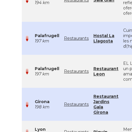
Restaurants
Sala Gran
194 km
refl
ofer
ofer
Cuin
Palafrugell
Hostal La
impe
Restaurants
197 km
Llagosta
les 
d\'h
EL L
Palafrugell
Restaurant
un p
Restaurants
197 km
Leon
aman
come
Restaurant
Girona
Jardins
Restaurants
198 km
Gala
Girona
Lyon
Menj