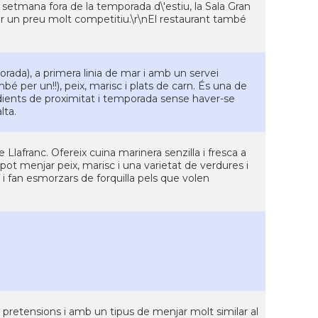
e setmana fora de la temporada d\'estiu, la Sala Gran
er un preu molt competitiu.\r\nEl restaurant també
orada), a primera linia de mar i amb un servei
é per un!!), peix, marisc i plats de carn. És una de
edients de proximitat i temporada sense haver-se
lta.
 Llafranc. Ofereix cuina marinera senzilla i fresca a
pot menjar peix, marisc i una varietat de verdures i
 fan esmorzars de forquilla pels que volen
 pretensions i amb un tipus de menjar molt similar al