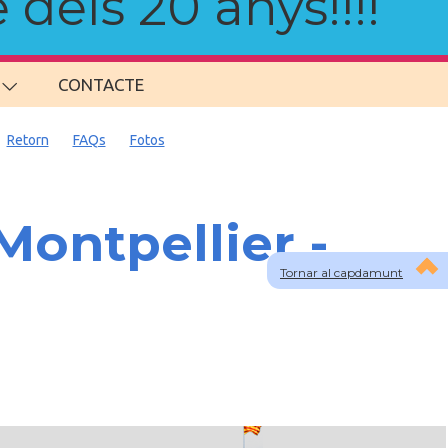
 dels 20 anys!!!!
CONTACTE
Retorn
FAQs
Fotos
Montpellier -
Tornar al capdamunt