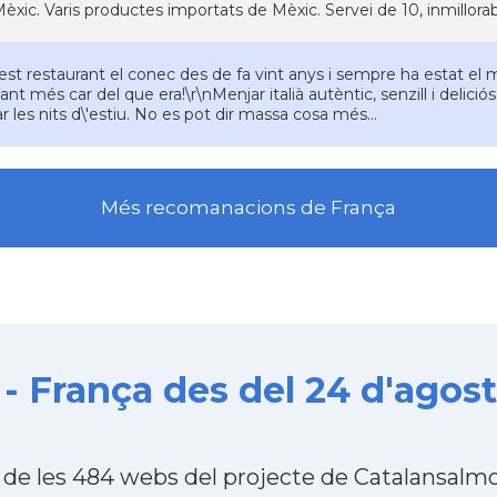
èxic. Varis productes importats de Mèxic. Servei de 10, inmillorabl
st restaurant el conec des de fa vint anys i sempre ha estat el 
ant més car del que era!\r\nMenjar italià autèntic, senzill i delici
r les nits d\'estiu. No es pot dir massa cosa més...
Més recomanacions de França
 - França des del 24 d'agost
a de les 484 webs del projecte de Catalansalm