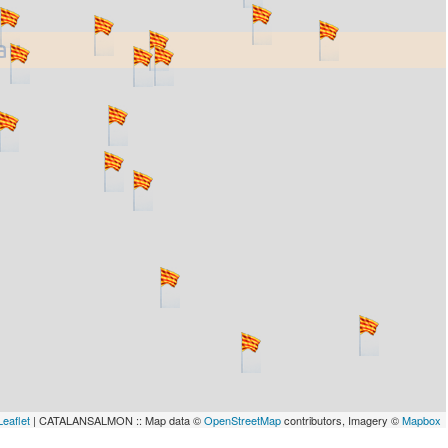
lau
Leaflet
| CATALANSALMON :: Map data ©
OpenStreetMap
contributors, Imagery ©
Mapbox