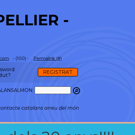
ELLIER -
.com
- (100) -
Permalink (#)
ssword
REGISTRA'T
dut?
ATALANSALMON:
ontacte catalans arreu del món