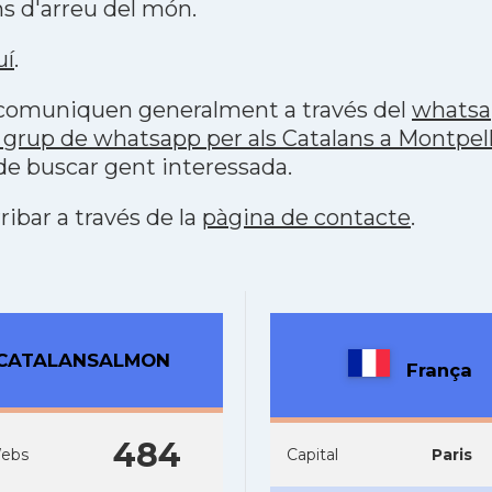
s d'arreu del món.
uí
.
s comuniquen generalment a través del
whats
grup de whatsapp per als Catalans a Montpell
 de buscar gent interessada.
ribar a través de la
pàgina de contacte
.
CATALANSALMON
França
484
ebs
Capital
Paris