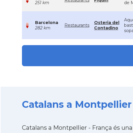
Restaurants
Piquín
251 km
de M
Aque
Barcelona
Osteria del
Restaurants
bast
282 km
Contadino
sopa
Catalans a Montpellier
Catalans a Montpellier - França és un