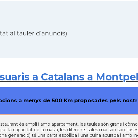
at al tauler d'anuncis)
aris a Catalans a Montpell
cions a menys de 500 Km proposades pels nostre
estaurant és ampli i amb aparcament, les taules són grans i còmode
rat la capacitat de la masia, les diferents sales mai són sorollose
na generació) té una carta escollida i una cuina acurada i amb in