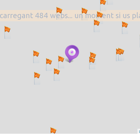
. carregant 484 webs... un moment si us p