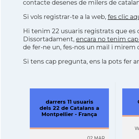
contacte desenes de milers de catalan
Si vols registrar-te a la web,
fes clic aq
Hi tenim 22 usuaris registrats que e
Dissortadament,
encara no tenim cap 
de fer-ne un, fes-nos un mail i mirem
Si tens cap pregunta, ens la pots fer ar
darrers 11 usuaris
dels 22 de Catalans a
Montpellier - França
W
02 MAR