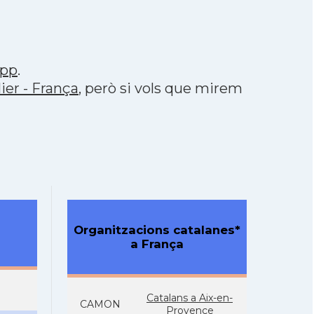
app
.
ier - França
, però si vols que mirem
Organitzacions catalanes*
a França
Catalans a Aix-en-
CAMON
Provence