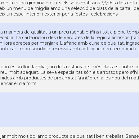
exen la cuina gironina en tots els seus matissos. \r\nEls dies entr
eix un menu de migdia amb una selecció de plats de la carta i p
eix un espai interior i exterior per a festes i celebracions.
a marinera de qualitat a un preu raonable (fins i tot a plena temp
cable. La carta inclou des de verdures de la regió a arrossos (tamb
millors adreces per menjar a Llafranc amb cuna de qualitat, ingr
ipotecar. Imprescindible reservar amb anticipació en temporada a
eón és un lloc familiar, un dels restaurants més clàssics i antics de
reu molt adequat. La seva especialitat són els arrossos però s\'hi 
ides amb productes de proximitat. \r\nObren a les nou del matí i
ncar el dia forts.
ar molt molt bo, amb producte de qualitat i ben treballat. Sense