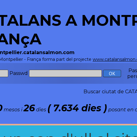
TALANS A MONTP
ANçA
ontpellier.catalansalmon.com
Montpellier - França forma part del projecte
www.catalansalmon
Pa
Passwd
per
Buscar ciutat de C
0
26
( 7.634 dies )
mesos i
dies
posant en c