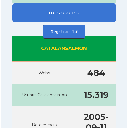
més usuaris
Registrar-t'hi!
CATALANSALMON
484
Webs
15.319
Usuaris Catalansalmon
2005-
Data creacio
09-11