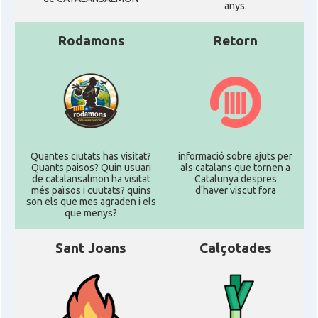
anys.
Rodamons
Retorn
Quantes ciutats has visitat?
informació sobre ajuts per
Quants paisos? Quin usuari
als catalans que tornen a
de catalansalmon ha visitat
Catalunya despres
més països i cuutats? quins
d'haver viscut fora
son els que mes agraden i els
que menys?
Sant Joans
Calçotades