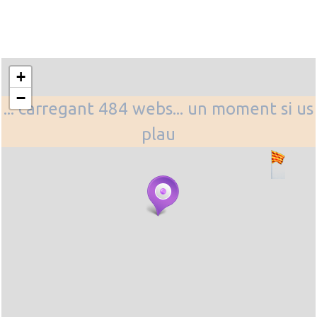
+
−
... carregant 484 webs... un moment si us
plau