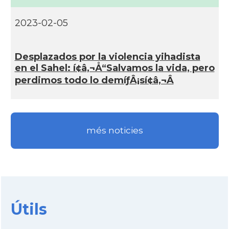
2023-02-05
Desplazados por la violencia yihadista
en el Sahel: í¢â‚¬Å“Salvamos la vida, pero
perdimos todo lo demíƒÂ¡sí¢â‚¬Â
més noticies
Útils