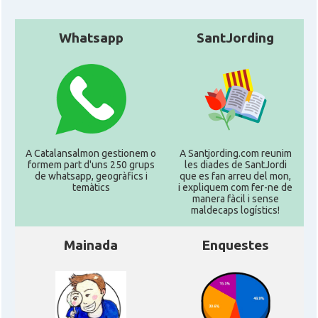
Whatsapp
SantJording
A Catalansalmon gestionem o
A Santjording.com reunim
formem part d'uns 250 grups
les diades de SantJordi
de whatsapp, geogràfics i
que es fan arreu del mon,
temàtics
i expliquem com fer-ne de
manera fàcil i sense
maldecaps logí­stics!
Mainada
Enquestes