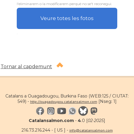
l'eliminarem o la modificarem perquè no se't reconegui.
Veure totes les fotos
.
Tornar al capdemunt
Catalans a Ouagadougou, Burkina Faso (WEB:125 / CIUTAT:
549) -
[Nseg: 1]
http://ouagadougou.catalansalmon.com
Catalansalmon.com
-
4
.0 [
02·2025
]
216.73.216.244 - [ US ] -
info@catalansalmon.com