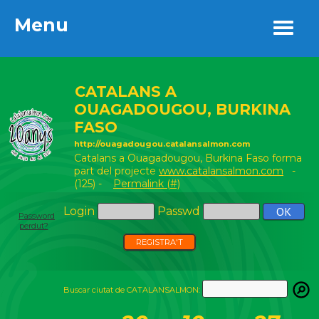
Menu
Menu
CATALANS A
OUAGADOUGOU, BURKINA
FASO
http://ouagadougou.catalansalmon.com
Catalans a Ouagadougou, Burkina Faso forma
part del projecte
www.catalansalmon.com
-
(125) -
Permalink (#)
Login
Passwd
Password
perdut?
REGISTRA'T
Buscar ciutat de CATALANSALMON: