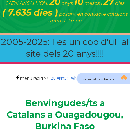
20
10
27
CATALANSALMON:
anys
mesos i
dies
( 7.635 dies )
posant en contacte catalans
arreu del món
2005-2025: Fes un cop d'ull al
site dels 20 anys!!!!
menu ràpid >>
20 ANYS!
whatsapp
faqs
Fotos
Tornar al capdamunt
Benvingudes/ts a
Catalans a Ouagadougou,
Burkina Faso