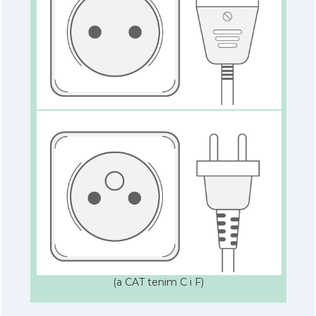
(a CAT tenim C i F)