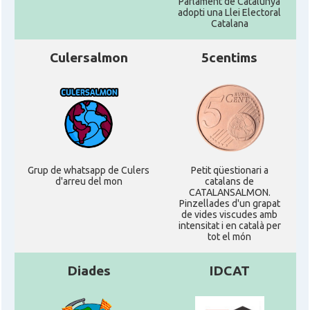
Parlament de Catalunya
adopti una Llei Electoral
Catalana
Culersalmon
5centims
Grup de whatsapp de Culers
Petit qüestionari a
d'arreu del mon
catalans de
CATALANSALMON.
Pinzellades d'un grapat
de vides viscudes amb
intensitat i en català per
tot el món
Diades
IDCAT