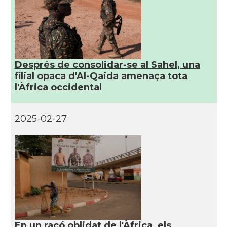
Després de consolidar-se al Sahel, una
filial opaca d'Al-Qaida amenaça tota
l'Àfrica occidental
2025-02-27
En un racó oblidat de l'Àfrica, els