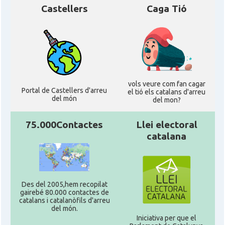
Castellers
Caga Tió
vols veure com fan cagar
Portal de Castellers d'arreu
el tió els catalans d'arreu
del món
del mon?
75.000Contactes
Llei electoral
catalana
Des del 2005,hem recopilat
gairebé 80.000 contactes de
catalans i catalanòfils d'arreu
del món.
Iniciativa per que el