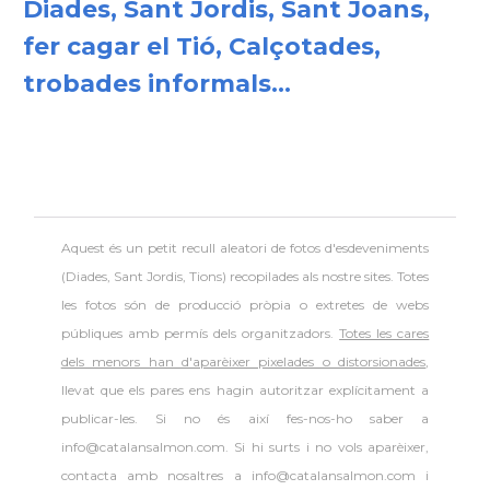
Diades, Sant Jordis, Sant Joans,
fer cagar el Tió, Calçotades,
trobades informals...
Aquest és un petit recull aleatori de
fotos d'esdeveniments
(Diades, Sant Jordis, Tions) recopilades als nostre sites. Totes
les fotos són de producció pròpia o extretes de webs
públiques amb permís dels organitzadors.
Totes les cares
dels menors han d'aparèixer pixelades o distorsionades
,
llevat que els pares ens hagin autoritzar explícitament a
publicar-les. Si no és així fes-nos-ho saber a
info@catalansalmon.com. Si hi surts i no vols aparèixer,
contacta amb nosaltres a info@catalansalmon.com i