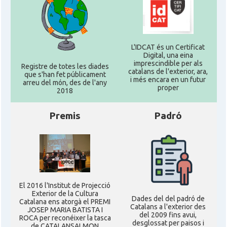
L'IDCAT és un Certificat
Digital, una eina
imprescindible per als
Registre de totes les diades
catalans de l'exterior, ara,
que s'han fet públicament
i més encara en un futur
arreu del món, des de l'any
proper
2018
Premis
Padró
El 2016 l'Institut de Projecció
Exterior de la Cultura
Dades del del padró de
Catalana ens atorgà el PREMI
Catalans a l'exterior des
JOSEP MARIA BATISTA I
del 2009 fins avui,
ROCA per reconéixer la tasca
desglossat per paisos i
de CATALANSALMON