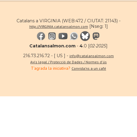
Catalans a VIRGINIA (WEB:472 / CIUTAT: 21143) -
[Nseg: 1]
http://VIRGINIA.catalansalmon.com
Catalansalmon.com
-
4
.0 [
02·2025
]
216.73.216.72 - [ US ] -
info@catalansalmon.com
Avís legal / Protecció de Dades / Normes d'ús
T'agrada la iniciativa?
Convida'ns a un café