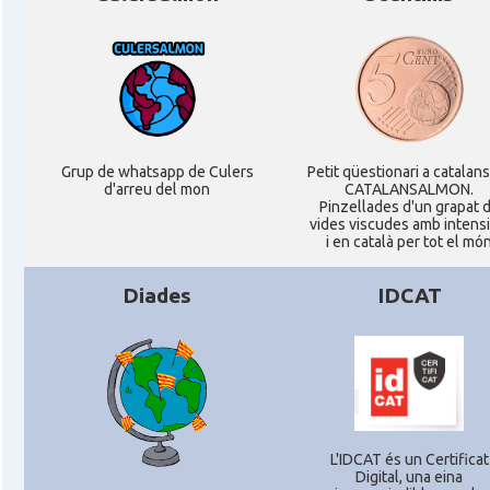
Casal
Catalan Institute of America
Casal
Fundació Paulí Bellet
Casal
North American Catalan Society (NACS)
Grup de whatsapp de Culers
Petit qüestionari a catalan
d'arreu del mon
CATALANSALMON.
Pinzellades d'un grapat 
vides viscudes amb intensi
Acció
ACCIÓ a Austin
i en català per tot el mó
Diades
IDCAT
Acció
Acció a New York
Acció
ACCIÓ a Silicon Valley
Acció
Acció a Washington DC
L'IDCAT és un Certificat
Digital, una eina
Acció
ACCIÓ Miami