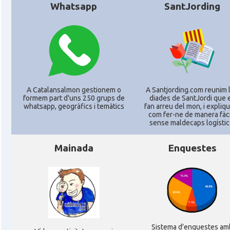
Whatsapp
SantJording
CAMON
Catalans a Philadelphia, Pennsylvania, USA
CAMON
Catalans a PHOENIX
CAMON
Catalans a Portland (OR)
A Catalansalmon gestionem o
A Santjording.com reunim 
CAMON
Catalans a PROVIDENCE
formem part d'uns 250 grups de
diades de SantJordi que 
whatsapp, geogràfics i temàtics
fan arreu del mon, i expli
com fer-ne de manera fàcil
sense maldecaps logí­stic
CAMON
Catalans a RENO
Mainada
Enquestes
CAMON
Catalans a SAINT LOUIS
CAMON
Catalans a San Antonio - Texas
CAMON
Catalans a San Diego
Sistema d'enquestes am