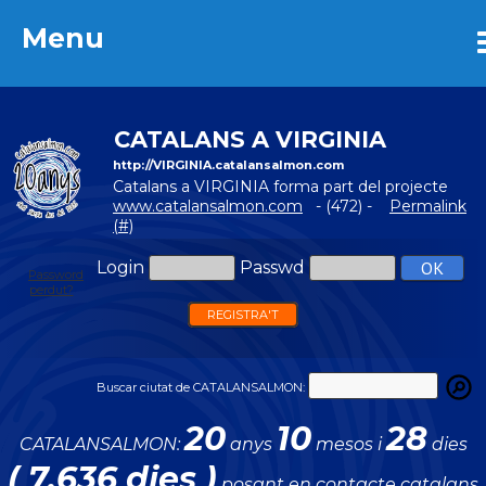
Menu
Menu
CATALANS A VIRGINIA
http://VIRGINIA.catalansalmon.com
Catalans a VIRGINIA forma part del projecte
www.catalansalmon.com
- (472) -
Permalink
(#)
Login
Passwd
Password
perdut?
REGISTRA'T
Buscar ciutat de CATALANSALMON:
20
10
28
CATALANSALMON:
anys
mesos i
dies
( 7.636 dies )
posant en contacte catalans