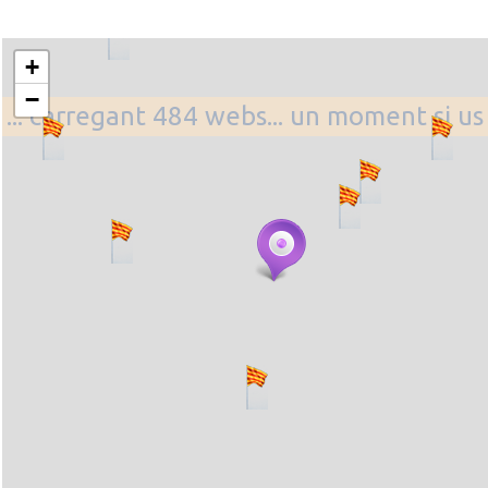
+
−
... carregant 484 webs... un moment si us