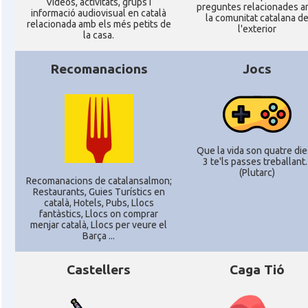
Ví­deos, activitats, grups i
preguntes relacionades 
informació audiovisual en català
la comunitat catalana d
CAMON
Catalans a SAN FRANCISCO
relacionada amb els més petits de
l'exterior
la casa.
CAMON
Catalans a Sarasota, Florida, USA
Recomanacions
Jocs
CAMON
Catalans a SEATTLE
Catalans a Silicon Valley (San Jose),
CAMON
Que la vida son quatre dies
California, USA
3 te'ls passes treballant..
(Plutarc)
Recomanacions de catalansalmon;
Restaurants, Guies Turístics en
CAMON
Catalans a TAMPA
català, Hotels, Pubs, Llocs
fantàstics, Llocs on comprar
menjar català, Llocs per veure el
CAMON
Catalans a TENNESSEE
Barça ...
Castellers
Caga Tió
CAMON
Catalans a UTAH