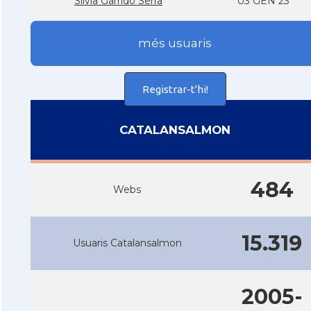
Silvia Garrido Serra
03 GEN 23
més usuaris
Registrar-t'hi!
CATALANSALMON
484
Webs
15.319
Usuaris Catalansalmon
2005-