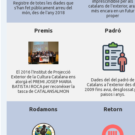
imprescindible per als
Registre de totes les diades que
catalans de l'exterior, ara,
s'han fet públicament arreu del
més encara en un futur
món, des de l'any 2018
proper
Delegació del Govern als Estats Units i
Delegació
Canadà (New York)
Premis
Padró
Delegació del Govern als Estats Units i
Delegació
Canadà (Washington)
Consolat
Consolat general a Boston
El 2016 l'Institut de Projecció
Exterior de la Cultura Catalana ens
Dades del del padró de
Consolat
Consolat general a Chicago
atorgà el PREMI JOSEP MARIA
Catalans a l'exterior des 
BATISTA I ROCA per reconéixer la
2009 fins avui, desglossat
tasca de CATALANSALMON
paisos i anys.
Consolat
Consolat general a Houston
Rodamons
Retorn
Consolat
Consolat general a Los Angeles
Consolat
Consolat general a Miami