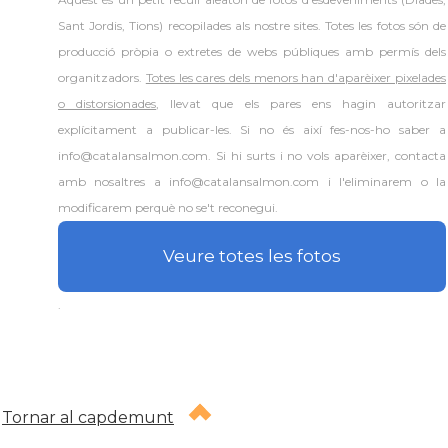
Sant Jordis, Tions) recopilades als nostre sites. Totes les fotos són de
producció pròpia o extretes de webs públiques amb permís dels
organitzadors.
Totes les cares dels menors han d'aparèixer pixelades
o distorsionades
, llevat que els pares ens hagin autoritzar
explícitament a publicar-les. Si no és així fes-nos-ho saber a
info@catalansalmon.com. Si hi surts i no vols aparèixer, contacta
amb nosaltres a info@catalansalmon.com i l'eliminarem o la
modificarem perquè no se't reconegui.
Veure totes les fotos
.
Tornar al capdemunt