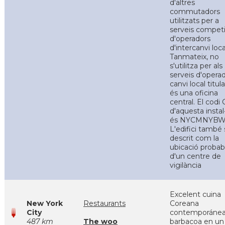
d'altres
commutadors
utilitzats per a
serveis competi
d'operadors
d'intercanvi loca
Tanmateix, no
s'utilitza per als
serveis d'opera
canvi local titula
és una oficina
central. El codi
d'aquesta instal·
és NYCMNYBW
L'edifici també 
descrit com la
ubicació probab
d'un centre de
vigilància
Excelent cuina
New York
Restaurants
Coreana
City
contemporáne
487 km
The woo
barbacoa en un 