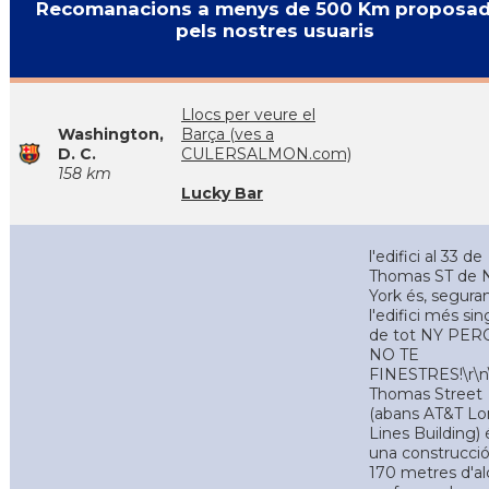
Recomanacions a menys de 500 Km proposa
pels nostres usuaris
Llocs per veure el
Washington,
Barça (ves a
D. C.
CULERSALMON.com)
158 km
Lucky Bar
l'edifici al 33 de
Thomas ST de
York és, segura
l'edifici més sin
de tot NY PE
NO TE
FINESTRES!\r\n
Thomas Street
(abans AT&T L
Lines Building) 
una construcci
170 metres d'a