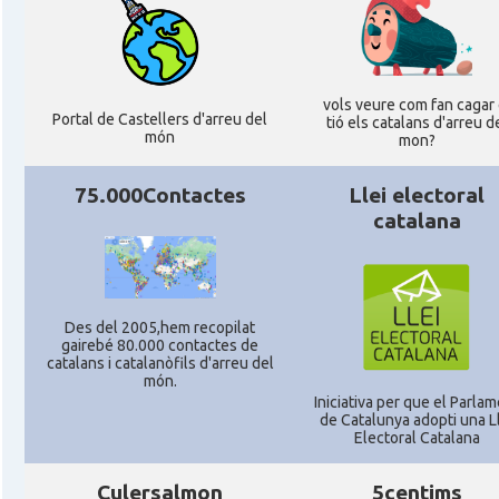
CAMON
Catalans a VIRGINIA
CAMON
Catalans a WASHINGTON DC
vols veure com fan cagar 
Portal de Castellers d'arreu del
tió els catalans d'arreu d
CAMON
Catalans a WISCONSIN
món
mon?
75.000Contactes
Llei electoral
CAMON
Catalans a WYOMING
catalana
American Institute for Catalan Studies
Casal
(AICS)
Des del 2005,hem recopilat
gairebé 80.000 contactes de
Casal
Casal Català de Minnesota
catalans i catalanòfils d'arreu del
món.
Iniciativa per que el Parla
Casal
Casal Català del Nord de Califòrnia
de Catalunya adopti una L
Electoral Catalana
Casal
Casal dels Països Catalans a Califòrnia
Culersalmon
5centims