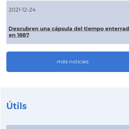
2021-12-24
CAMON
Catalans a MINNESOTA
Descubren una cápsula del tiempo enterra
CAMON
Catalans a NEBRASKA
en 1887
CAMON
Catalans a NEW MEXICO
més noticies
CAMON
Catalans a New Orleans
CAMON
CATALANS A NEW YORK
CAMON
Catalans a OKLAHOMA
Útils
CAMON
Catalans a ORLANDO