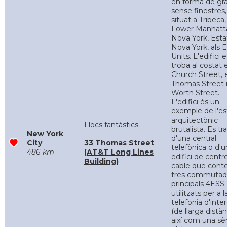
en forma de gra
sense finestres,
situat a Tribeca,
Lower Manhatt
Nova York, Esta
Nova York, als E
Units. L'edifici e
troba al costat 
Church Street, 
Thomas Street 
Worth Street.
L'edifici és un
exemple de l'est
arquitectònic
Llocs fantàstics
brutalista. Es tr
New York
d'una central
City
33 Thomas Street
telefònica o d'u
486 km
(AT&T Long Lines
edifici de centr
Building)
cable que cont
tres commutad
principals 4ESS
utilitzats per a l
telefonia d'inte
(de llarga distàn
així com una sè