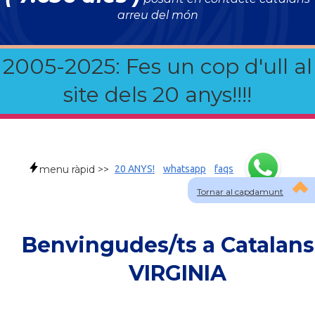
arreu del món
2005-2025: Fes un cop d'ull al
site dels 20 anys!!!!
menu ràpid >>
20 ANYS!
whatsapp
faqs
Tornar al capdamunt
Benvingudes/ts a Catalans
VIRGINIA