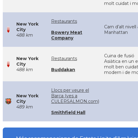
molt cuidat i 
Restaurants
New York
Carn d’alt nivell 
City
Bowery Meat
Manhattan
488 km
Company
Cuina de fusió
New York
Restaurants
Asiàtica en un e
City
molt ben cuidat
488 km
Buddakan
modern i de m
Llocs per veure el
New York
Barça (ves a
City
CULERSALMON.com)
489 km
Smithfield Hall