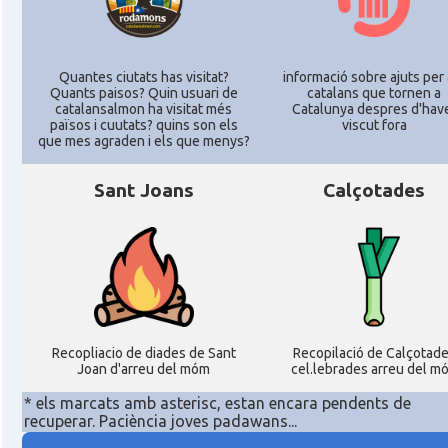
Consolat
Consolat general a New York City
Quantes ciutats has visitat?
informació sobre ajuts per 
Quants paisos? Quin usuari de
catalans que tornen a
Consolat
Consolat general a San Francisco
catalansalmon ha visitat més
Catalunya despres d'hav
països i cuutats? quins son els
viscut fora
que mes agraden i els que menys?
Consolat
Consolat general a Washington
Sant Joans
Calçotades
Ambaixada espanyola a Estats Units
Ambaixada
d'Amèrica
* + ambaixades i consolats
Recopliacio de diades de Sant
Recopilació de Calçotad
Joan d'arreu del móm
cel.lebrades arreu del m
* els marcats amb asterisc, estan encara pendents de
recuperar. Paciència joves padawans...