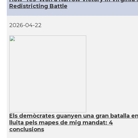
Redistricting Battle
CAMON
Catalans a IOWA
2026-04-22
CAMON
Catalans a IRVINE
CAMON
Catalans a Jacksonville
CAMON
Catalans a Kentucky
CAMON
Catalans a Las Vegas
CAMON
Catalans a Los Angeles
Els demòcrates guanyen una gran batalla en
CAMON
Catalans a Maine, USA
lluita pels mapes de mig mandat: 4
conclusions
CAMON
Catalans a MIAMI