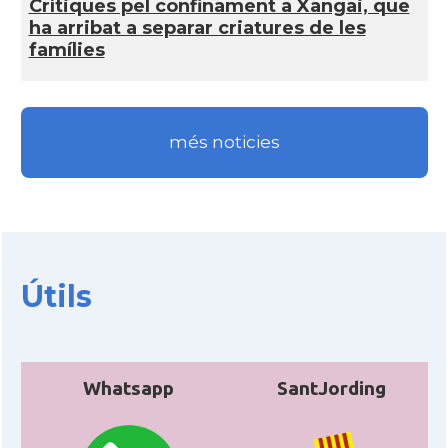
Crí­tiques pel confinament a Xangai, que
ha arribat a separar criatures de les
famí­lies
més noticies
Útils
Whatsapp
SantJording