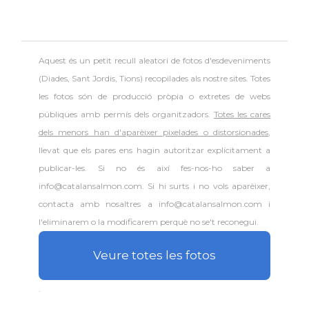
Aquest és un petit recull aleatori de
fotos d'esdeveniments
(Diades, Sant Jordis, Tions) recopilades als nostre sites. Totes
les fotos són de producció pròpia o extretes de webs
públiques amb permís dels organitzadors.
Totes les cares
dels menors han d'aparèixer pixelades o distorsionades
,
llevat que els pares ens hagin autoritzar explícitament a
publicar-les. Si no és així fes-nos-ho saber a
info@catalansalmon.com. Si hi surts i no vols aparèixer,
contacta amb nosaltres a info@catalansalmon.com i
l'eliminarem o la modificarem perquè no se't reconegui.
Veure totes les fotos
.