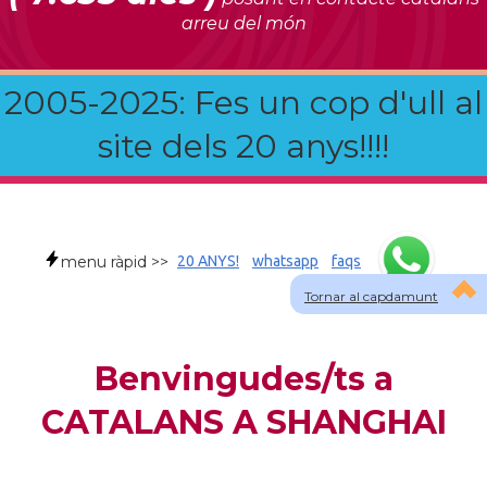
arreu del món
2005-2025: Fes un cop d'ull al
site dels 20 anys!!!!
menu ràpid >>
20 ANYS!
whatsapp
faqs
Tornar al capdamunt
Benvingudes/ts a
CATALANS A SHANGHAI