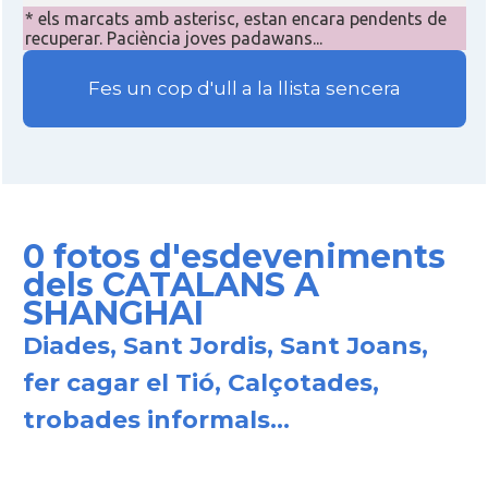
* els marcats amb asterisc, estan encara pendents de
recuperar. Paciència joves padawans...
Fes un cop d'ull a la llista sencera
0 fotos d'esdeveniments
dels CATALANS A
SHANGHAI
Diades, Sant Jordis, Sant Joans,
fer cagar el Tió, Calçotades,
trobades informals...