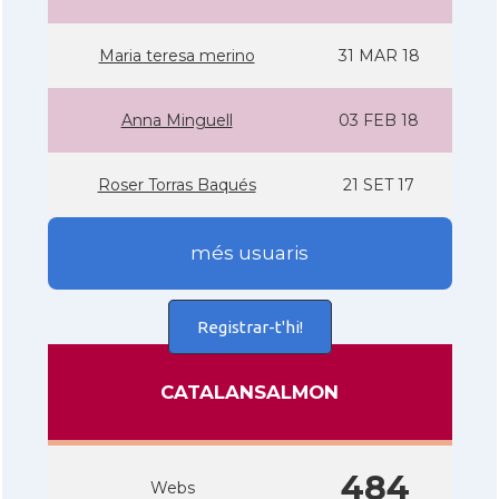
Maria teresa merino
31 MAR 18
Anna Minguell
03 FEB 18
Roser Torras Baqués
21 SET 17
més usuaris
Registrar-t'hi!
CATALANSALMON
484
Webs