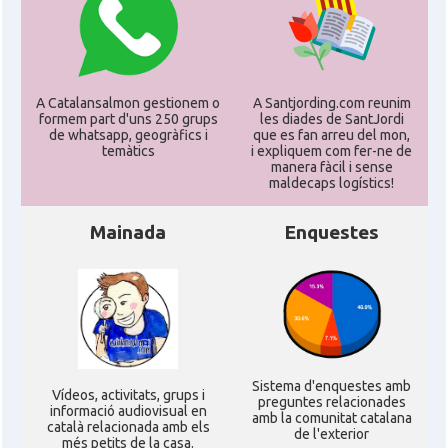
A Catalansalmon gestionem o
A Santjording.com reunim
formem part d'uns 250 grups
les diades de SantJordi
de whatsapp, geogràfics i
que es fan arreu del mon,
temàtics
i expliquem com fer-ne de
manera fàcil i sense
maldecaps logí­stics!
Mainada
Enquestes
Sistema d'enquestes amb
Ví­deos, activitats, grups i
preguntes relacionades
informació audiovisual en
amb la comunitat catalana
català relacionada amb els
de l'exterior
més petits de la casa.