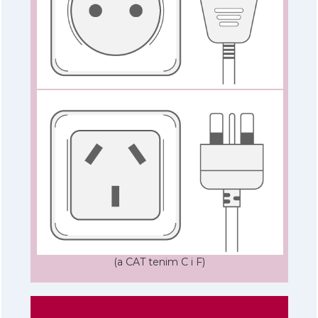
(a CAT tenim C i F)