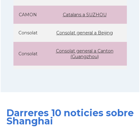
CAMON
Catalans a SUZHOU
Consolat
Consolat general a Beijing
Consolat general a Canton
Consolat
(Guangzhou)
Consolat
Consolat general a Shanghai
Ambaixada
Ambaixada espanyola a Xina
* + ambaixades i consolats
Darreres 10 noticies sobre
Shanghai