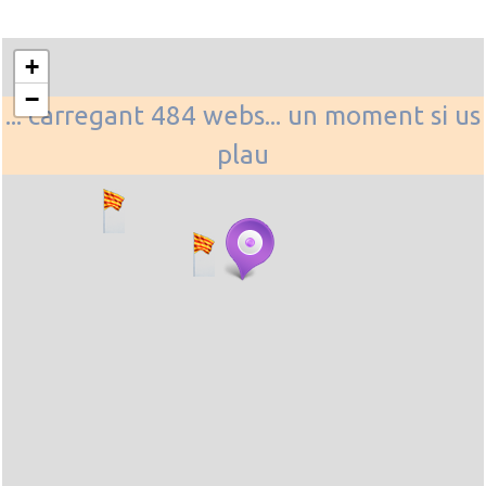
+
−
... carregant 484 webs... un moment si us
plau