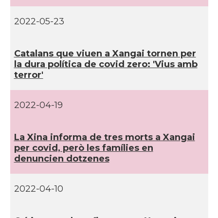
2022-05-23
Catalans que viuen a Xangai tornen per
la dura polí­tica de covid zero: 'Vius amb
terror'
2022-04-19
La Xina informa de tres morts a Xangai
per covid, però les famí­lies en
denuncien dotzenes
2022-04-10