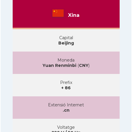
Xina
Capital
Beijing
Moneda
Yuan Renminbi
(
CNY
)
Prefix
+ 86
Extensió Internet
.cn
Voltatge