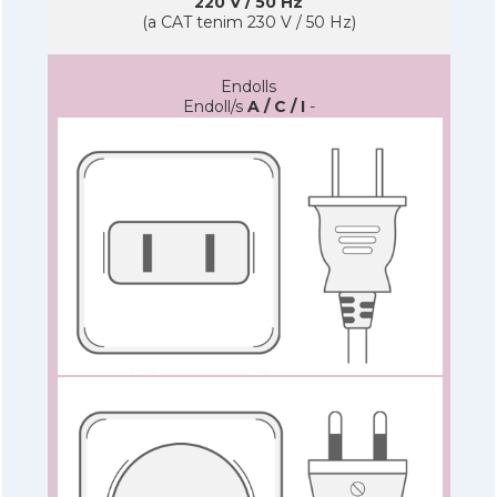
220 V / 50 Hz
(a CAT tenim 230 V / 50 Hz)
Endolls
Endoll/s
A / C / I
-