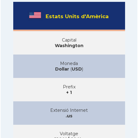
Estats Units d'Amèrica
Capital
Washington
Moneda
Dollar
(
USD
)
Prefix
+ 1
Extensió Internet
.us
Voltatge