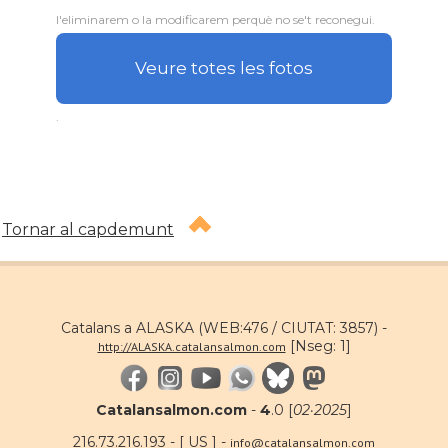
l'eliminarem o la modificarem perquè no se't reconegui.
Veure totes les fotos
.
Tornar al capdemunt
Catalans a ALASKA (WEB:476 / CIUTAT: 3857) -
[Nseg: 1]
http://ALASKA.catalansalmon.com
Catalansalmon.com
-
4
.0 [
02·2025
]
216.73.216.193 - [ US ] -
info@catalansalmon.com