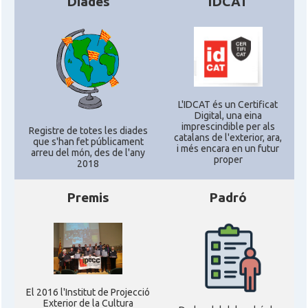
Diades
IDCAT
L'IDCAT és un Certificat
Digital, una eina
imprescindible per als
Registre de totes les diades
catalans de l'exterior, ara,
que s'han fet públicament
i més encara en un futur
arreu del món, des de l'any
proper
2018
Premis
Padró
El 2016 l'Institut de Projecció
Exterior de la Cultura