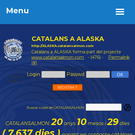
Menu
Menu
CATALANS A ALASKA
http://ALASKA.catalansalmon.com
Catalans a ALASKA forma part del projecte
www.catalansalmon.com
- (476) -
Permalink
(#)
Login
Passwd
Password
perdut?
REGISTRA'T
Buscar ciutat de CATALANSALMON:
20
10
29
CATALANSALMON:
anys
mesos i
dies
( 7.637 dies )
posant en contacte catalans