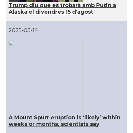
Trump diu que es trobarà amb Putin a
CAMON
Catalans a San Antonio - Texas
Alaska el divendres 15 d'agost
CAMON
Catalans a San Diego
2025-03-14
CAMON
Catalans a SAN FRANCISCO
CAMON
Catalans a Sarasota, Florida, USA
CAMON
Catalans a SEATTLE
Catalans a Silicon Valley (San Jose),
CAMON
California, USA
A Mount Spurr eruption is ‘likely’ within
CAMON
Catalans a TAMPA
weeks or months, scientists say