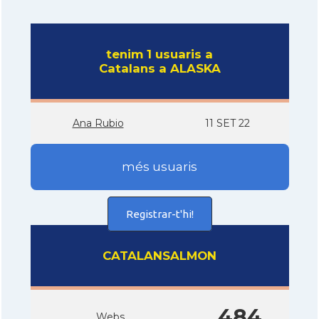
tenim 1 usuaris a
Catalans a ALASKA
Ana Rubio
11 SET 22
més usuaris
Registrar-t'hi!
CATALANSALMON
484
Webs