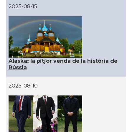
2025-08-15
CAMON
Catalans a ORLANDO
Catalans a Philadelphia,
CAMON
Pennsylvania, USA
CAMON
Catalans a PHOENIX
Alaska: la pitjor venda de la història de
Rússia
CAMON
Catalans a Portland (OR)
2025-08-10
CAMON
Catalans a PROVIDENCE
CAMON
Catalans a RENO
CAMON
Catalans a SAINT LOUIS