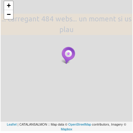
+
−
... carregant 484 webs... un moment si us
plau
Leaflet
| CATALANSALMON :: Map data ©
OpenStreetMap
contributors, Imagery ©
Mapbox