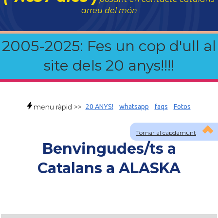
arreu del món
2005-2025: Fes un cop d'ull al
site dels 20 anys!!!!
menu ràpid >>
20 ANYS!
whatsapp
faqs
Fotos
Tornar al capdamunt
Benvingudes/ts a
Catalans a ALASKA