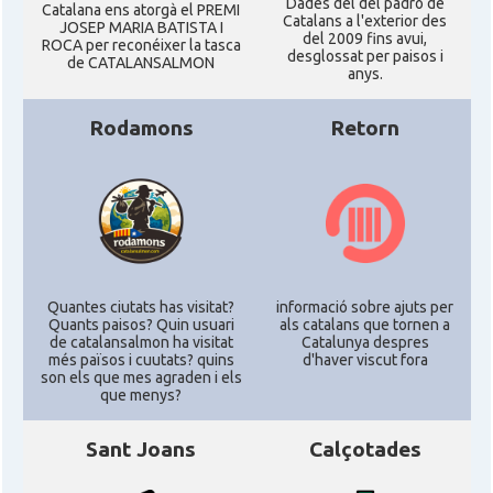
Dades del del padró de
Catalana ens atorgà el PREMI
Catalans a l'exterior des
JOSEP MARIA BATISTA I
del 2009 fins avui,
ROCA per reconéixer la tasca
desglossat per paisos i
de CATALANSALMON
anys.
Rodamons
Retorn
Quantes ciutats has visitat?
informació sobre ajuts per
Quants paisos? Quin usuari
als catalans que tornen a
de catalansalmon ha visitat
Catalunya despres
més països i cuutats? quins
d'haver viscut fora
son els que mes agraden i els
que menys?
Sant Joans
Calçotades