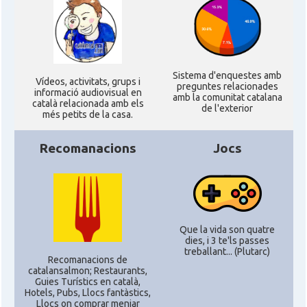
Consolat
Consolat general a Houston
Consolat
Consolat general a Los Angeles
Sistema d'enquestes amb
Ví­deos, activitats, grups i
preguntes relacionades
informació audiovisual en
amb la comunitat catalana
Consolat
Consolat general a Miami
català relacionada amb els
de l'exterior
més petits de la casa.
Consolat
Consolat general a New York City
Recomanacions
Jocs
Consolat
Consolat general a San Francisco
Consolat
Consolat general a Washington
Que la vida son quatre
dies, i 3 te'ls passes
treballant... (Plutarc)
Ambaixada espanyola a Estats Units
Recomanacions de
Ambaixada
catalansalmon; Restaurants,
d'Amèrica
Guies Turístics en català,
Hotels, Pubs, Llocs fantàstics,
* + ambaixades i consolats
Llocs on comprar menjar