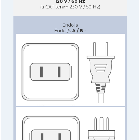
120 V / 60 Hz
(a CAT tenim 230 V / 50 Hz)
Endolls
Endoll/s
A / B
-