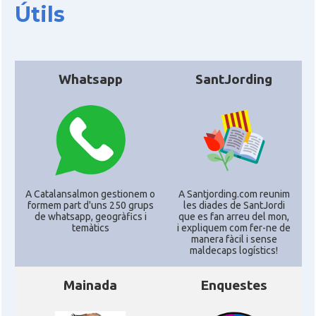
Útils
Acció
ACCIÓ a Silicon Valley
Acció
Acció a Washington DC
Whatsapp
SantJording
Acció
ACCIÓ Miami
Delegació del Govern als Estats
Delegació
Units i Canadà (New York)
A Catalansalmon gestionem o
A Santjording.com reunim
Delegació del Govern als Estats
formem part d'uns 250 grups
les diades de SantJordi
Delegació
Units i Canadà (Washington)
de whatsapp, geogràfics i
que es fan arreu del mon,
temàtics
i expliquem com fer-ne de
manera fàcil i sense
maldecaps logí­stics!
Consolat
Consolat general a Boston
Mainada
Enquestes
Consolat
Consolat general a Chicago