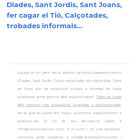
Diades, Sant Jordis, Sant Joans,
fer cagar el Tió, Calçotades,
trobades informals...
Aquest és un petit recull aleatori de
fotos d'esdeveniments
(Diades, Sant Jordis, Tions) recopilades als nostre sites. Totes
les fotos són de producció pròpia o extretes de webs
públiques amb permís dels organitzadors.
Totes les cares
dels menors han d'aparèixer pixelades o distorsionades
,
llevat que els pares ens hagin autoritzar explícitament a
publicar-les. Si no és així fes-nos-ho saber a
info@catalansalmon.com. Si hi surts i no vols aparèixer,
contacta amb nosaltres a info@catalansalmon.com i