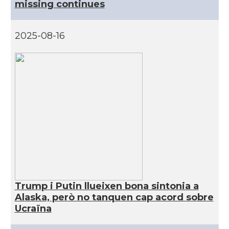
missing continues
CAMON
Catalans a Maine, USA
2025-08-16
CAMON
Catalans a MIAMI
CAMON
Catalans a MINNESOTA
CAMON
Catalans a NEBRASKA
CAMON
Catalans a NEW MEXICO
CAMON
Catalans a New Orleans
Trump i Putin llueixen bona sintonia a
Alaska, però no tanquen cap acord sobre
CAMON
CATALANS A NEW YORK
Ucraïna
CAMON
Catalans a OKLAHOMA