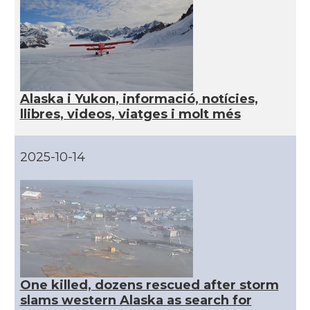
CAMON
Catalans a Houston - Texas
CAMON
Catalans a INDIANA
CAMON
Catalans a IOWA
Alaska i Yukon, informació, notícies,
llibres, videos, viatges i molt més
CAMON
Catalans a IRVINE
2025-10-14
CAMON
Catalans a Jacksonville
CAMON
Catalans a Kentucky
CAMON
Catalans a Las Vegas
One killed, dozens rescued after storm
CAMON
Catalans a Los Angeles
slams western Alaska as search for