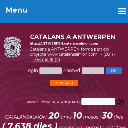
Menu
Menu
CATALANS A ANTWERPEN
http://ANTWERPEN.catalansalmon.com
Catalans a ANTWERPEN forma part del
projecte
www.catalansalmon.com
- (281) -
Permalink (#)
Login
Passwd
Password
perdut?
REGISTRA'T
Buscar ciutat de CATALANSALMON:
20
10
30
CATALANSALMON:
anys
mesos i
dies
( 7.638 dies )
posant en contacte catalans