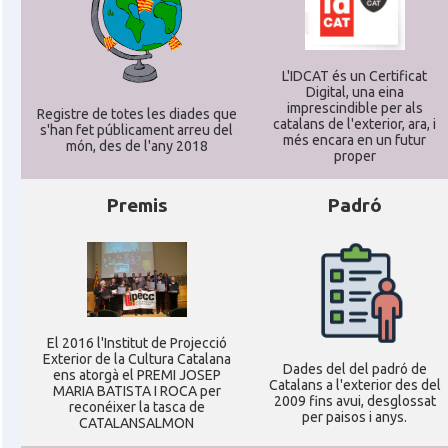
L'IDCAT és un Certificat
Digital, una eina
imprescindible per als
Registre de totes les diades que
catalans de l'exterior, ara, i
s'han fet públicament arreu del
més encara en un futur
món, des de l'any 2018
proper
Premis
Padró
El 2016 l'Institut de Projecció
Exterior de la Cultura Catalana
Dades del del padró de
ens atorgà el PREMI JOSEP
Catalans a l'exterior des del
MARIA BATISTA I ROCA per
2009 fins avui, desglossat
reconéixer la tasca de
per paisos i anys.
CATALANSALMON