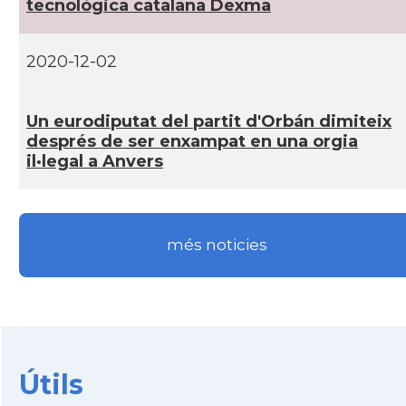
tecnològica catalana Dexma
2020-12-02
Un eurodiputat del partit d'Orbán dimiteix
després de ser enxampat en una orgia
il·legal a Anvers
més noticies
Útils