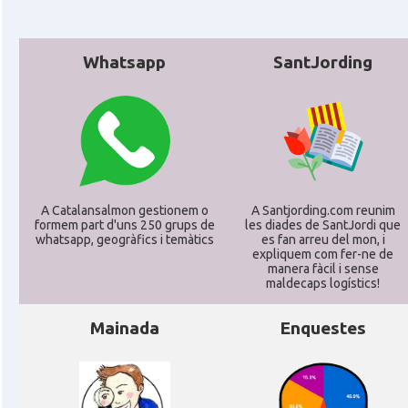
Whatsapp
SantJording
A Catalansalmon gestionem o
A Santjording.com reunim
formem part d'uns 250 grups de
les diades de SantJordi que
whatsapp, geogràfics i temàtics
es fan arreu del mon, i
expliquem com fer-ne de
manera fàcil i sense
maldecaps logí­stics!
Mainada
Enquestes