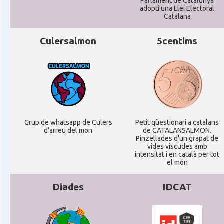
Parlament de Catalunya
adopti una Llei Electoral
Catalana
Culersalmon
5centims
Grup de whatsapp de Culers
Petit qüestionari a catalans
d'arreu del mon
de CATALANSALMON.
Pinzellades d'un grapat de
vides viscudes amb
intensitat i en català per tot
el món
Diades
IDCAT