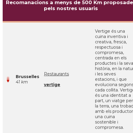
Recomanacions a menys de 500 Km proposade
pels nostres usuaris
Vertige és una
cuina inventiva i
creativa, fresca,
respectuosa i
compromesa,
centrada en els
productes i la sev
història, en la natu
Restaurants
i les seves
Brusselles
estacions, i que
41 km
vertige
evoluciona segon
cada collita. Verti
és una identitat a
part, un viatge per
la terra, una troba
amb els productor
una cuina
sostenible i
compromesa.