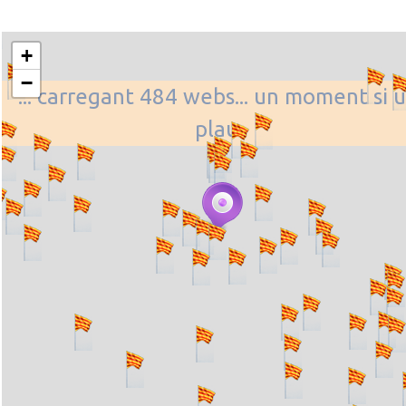
+
−
... carregant 484 webs... un moment si u
plau