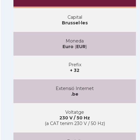
Capital
Brussel·les
Moneda
Euro
(
EUR
)
Prefix
+ 32
Extensió Internet
.be
Voltatge
230 V / 50 Hz
(a CAT tenim 230 V / 50 Hz)