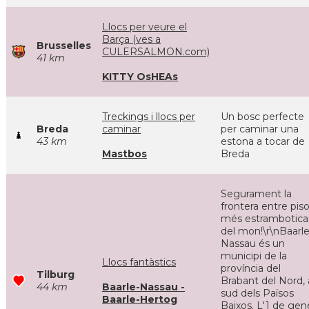
Llocs per veure el
Barça (ves a
Brusselles
CULERSALMON.com)
41 km
KITTY OsHEAs
Treckings i llocs per
Un bosc perfecte
Breda
caminar
per caminar una
43 km
estona a tocar de
Mastbos
Breda
Segurament la
frontera entre pis
més estrambotica
del mon!\r\nBaarle
Nassau és un
municipi de la
Llocs fantàstics
província del
Tilburg
Brabant del Nord, 
44 km
Baarle-Nassau -
sud dels Països
Baarle-Hertog
Baixos. L'1 de gen