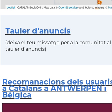
Leaflet
| CATALANSALMON :: Map data ©
OpenStreetMap
contributors, Imagery ©
Ma
Tauler d'anuncis
(deixa el teu missatge per a la comunitat al
tauler d'anuncis)
Recomanacions dels usuari
a Catalans a ANTWERPEN i
Bèlgica