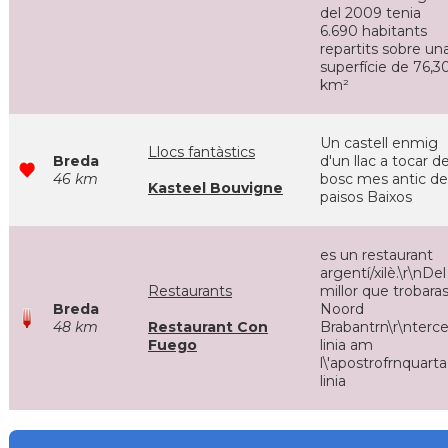
del 2009 tenia
6.690 habitants
repartits sobre un
superfície de 76,3
km²
Un castell enmig
Llocs fantàstics
Breda
d'un llac a tocar de
46 km
bosc mes antic de
Kasteel Bouvigne
paisos Baixos
es un restaurant
argentí/xilè.\r\nDel
Restaurants
millor que trobaras
Breda
Noord
48 km
Restaurant Con
Brabantrn\r\nterce
Fuego
linia am
l\'apostrofrnquarta
linia