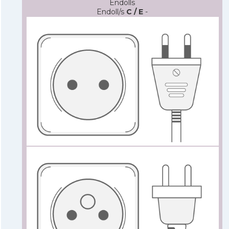
Endolls
Endoll/s
C / E
-