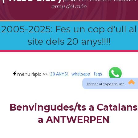
arreu del món
2005-2025: Fes un cop d'ull al
site dels 20 anys!!!!
menu ràpid >>
20 ANYS!
whatsapp
faqs
Tornar al capdamunt
Benvingudes/ts a Catalans
a ANTWERPEN