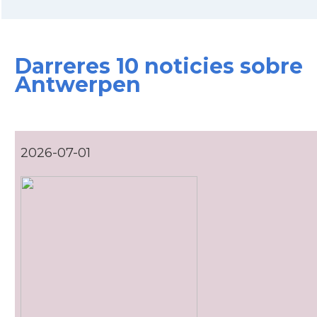
Ambaixada
Ambaixada espanyola a Bèlgica
* + ambaixades i consolats
Darreres 10 noticies sobre
Antwerpen
2026-07-01