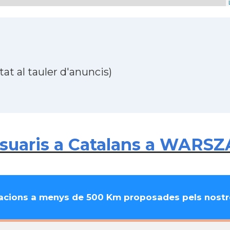
at al tauler d'anuncis)
suaris a Catalans a WARS
cions a menys de 500 Km proposades pels nostre