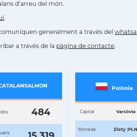
lans d'arreu del món.
uí
.
s comuniquen generalment a través del
whats
ribar a través de la
pàgina de contacte
.
CATALANSALMON
Polònia
484
Capital
Varsòvia
ebs
Moneda
Zloty
(
PL
uaris
15.319