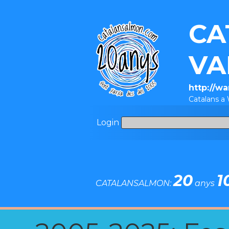
CA
VA
http://w
Catalans a
Login
20
1
CATALANSALMON:
anys