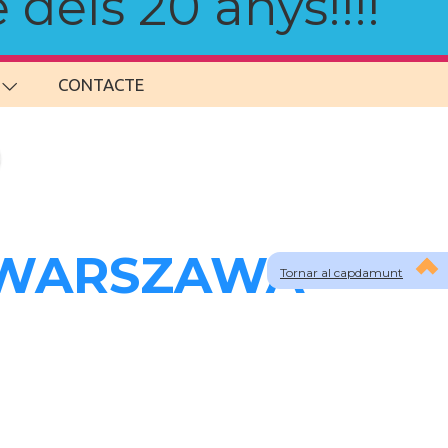
 dels 20 anys!!!!
CONTACTE
a WARSZAWA -
Tornar al capdamunt