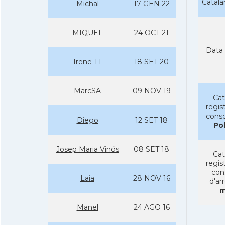
Catal
Michal
17 GEN 22
MIQUEL
24 OCT 21
Data 
Irene TT
18 SET 20
MarcSA
09 NOV 19
Cat
regist
conso
Diego
12 SET 18
Po
Josep Maria Vinós
08 SET 18
Cat
regist
con
Laia
28 NOV 16
d'ar
m
Manel
24 AGO 16