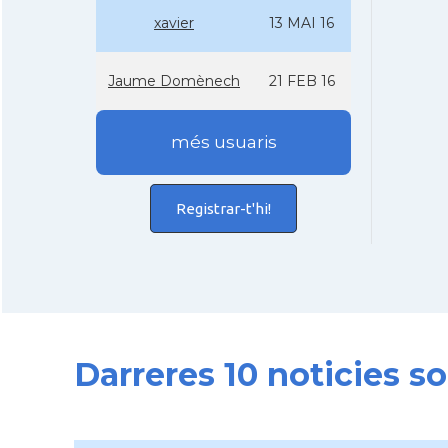
xavier
13 MAI 16
Jaume Domènech
21 FEB 16
més usuaris
Registrar-t'hi!
Darreres 10 noticies 