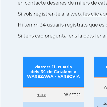
en contacte desenes de milers de cata
Si vols registrar-te a la web,
fes clic aq
Hi tenim 34 usuaris registrats que e
Si tens cap pregunta, ens la pots fer ar
darrers 11 usuaris
dels 34 de Catalans a
WARSZAWA - VARSOVIA
W
mario
08 SET 22
Us