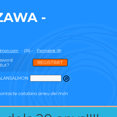
ZAWA -
almon.com
- (36) -
Permalink (#)
ssword
REGISTRA'T
dut?
ATALANSALMON:
ontacte catalans arreu del món