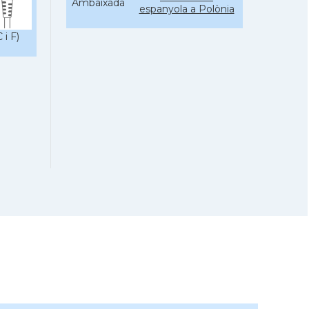
Ambaixada
espanyola a Polònia
* + ambaixades i consolats
 i F)