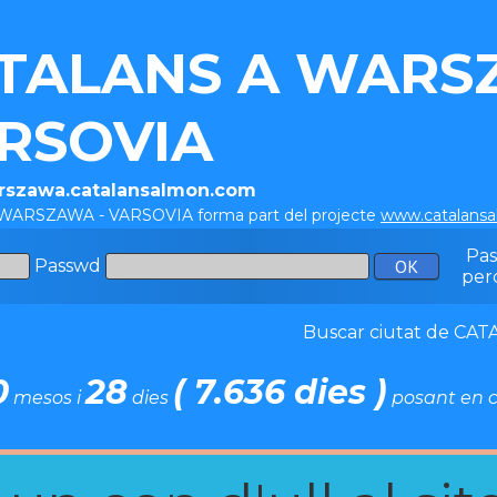
TALANS A WARS
RSOVIA
arszawa.catalansalmon.com
 WARSZAWA - VARSOVIA forma part del projecte
www.catalans
Pa
Passwd
per
Buscar ciutat de C
0
28
( 7.636 dies )
mesos i
dies
posant en c