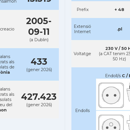
ansalmon
Prefix
+ 48
2005-
Extensió
creacio
09-11
.pl
Internet
(a Dublin)
230 V / 50 
Voltatge
(a CAT tenim 23
alans
433
50 Hz)
rats als
lats de
(gener 2026)
lònia
Endoll/s
C / 
alans
427.423
rats als
solats
reu del
(gener 2026)
on
Endolls