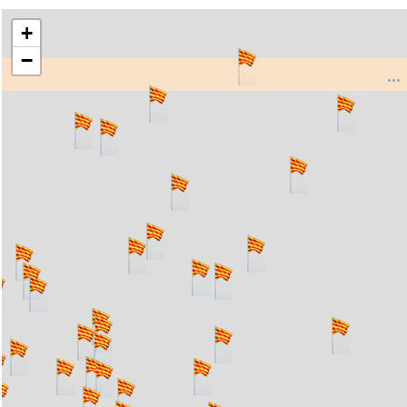
+
−
..