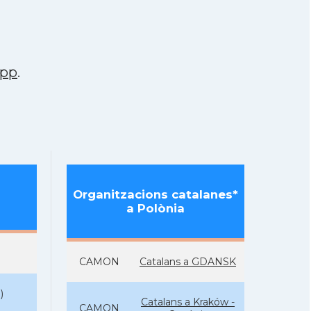
app
.
Organitzacions catalanes*
a Polònia
CAMON
Catalans a GDANSK
N
)
Catalans a Kraków -
CAMON