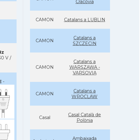
Cracòvia
CAMON
Catalans a LUBLIN
Catalans a
CAMON
SZCZECIN
Hz
0 V /
Catalans a
CAMON
WARSZAWA -
VARSOVIA
E
-
Catalans a
CAMON
WROCLAW
Casal Català de
Casal
Polònia
Ambaixada