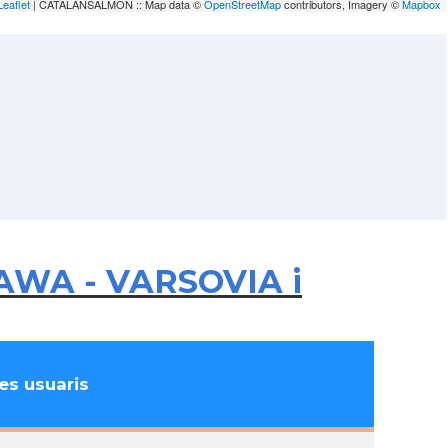
Leaflet
| CATALANSALMON :: Map data ©
OpenStreetMap
contributors, Imagery ©
Mapbox
ZAWA - VARSOVIA i
s usuaris