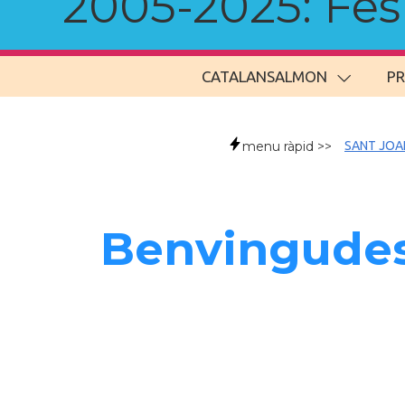
2005-2025: Fes u
CATALANSALMON
P
menu ràpid >>
SANT JOA
Benvingudes