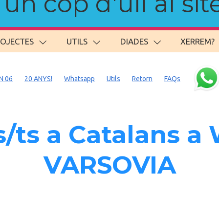
n cop d'ull al site
ROJECTES
UTILS
DIADES
XERREM?
N 06
20 ANYS!
Whatsapp
Utils
Retorn
FAQs
/ts a Catalans 
VARSOVIA