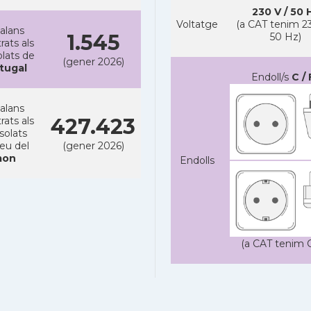
230 V / 50 
Voltatge
(a CAT tenim 23
alans
1.545
50 Hz)
rats als
lats de
(gener 2026)
tugal
Endoll/s
C / 
alans
427.423
rats als
solats
reu del
(gener 2026)
on
Endolls
(a CAT tenim C