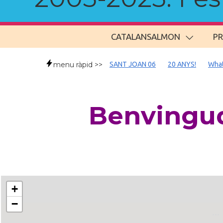
CATALANSALMON
P
menu ràpid >>
SANT JOAN 06
20 ANYS!
Wha
Benvingud
+
−
..