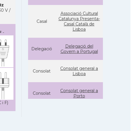
Hz
0 V /
Associació Cultural
Catalunya Presenta-
Casal
Casal Català de
Lisboa
F
-
Delegació del
Delegació
Govern a Portugal
Consolat general a
Consolat
Lisboa
Consolat general a
Consolat
Porto
 i F)
Ambaixada
Ambaixada
espanyola a Portugal
* + ambaixades i consolats