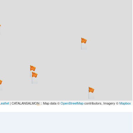
Leaflet
| CATALANSALMON :: Map data ©
OpenStreetMap
contributors, Imagery ©
Mapbox