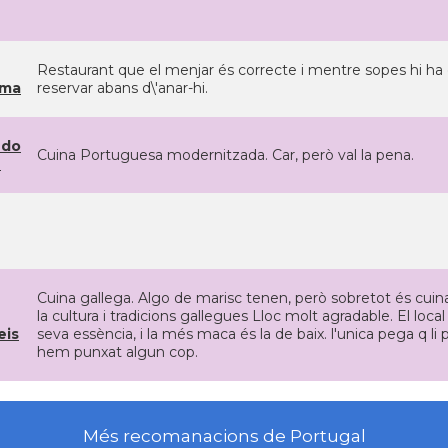
Restaurant que el menjar és correcte i mentre sopes hi ha 
ama
reservar abans d\'anar-hi.
 do
Cuina Portuguesa modernitzada. Car, però val la pena.
z
Cuina gallega. Algo de marisc tenen, però sobretot és cui
la cultura i tradicions gallegues Lloc molt agradable. El loc
eis
seva essència, i la més maca és la de baix. l'unica pega q 
hem punxat algun cop.
Més recomanacions de Portugal