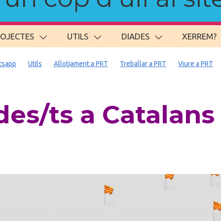
ROJECTES
UTILS
DIADES
XERREM?
tsapp
Utils
Allotjament a PRT
Treballar a PRT
Viure a PRT
es/ts a Catalans
. carregant 484 webs... un moment si us p