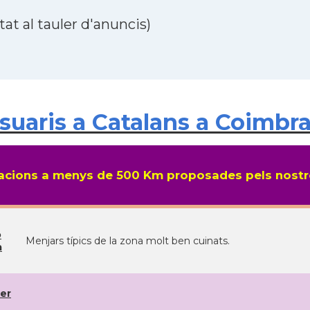
at al tauler d'anuncis)
uaris a Catalans a Coimbra
cions a menys de 500 Km proposades pels nostre
o
Menjars típics de la zona molt ben cuinats.
a
er