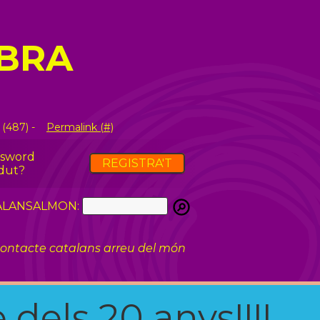
MBRA
 (487) -
Permalink (#)
ssword
REGISTRA'T
dut?
ATALANSALMON:
ontacte catalans arreu del món
 dels 20 anys!!!!