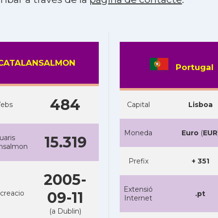
CATALANSALMON
Portugal
484
ebs
Capital
Lisboa
Moneda
Euro
(
EUR
uaris
15.319
ansalmon
Prefix
+ 351
2005-
Extensió
creacio
09-11
.pt
Internet
(a Dublin)