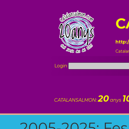
C
http:
Catala
Login
20
1
CATALANSALMON:
anys
2005-2025: Fes u