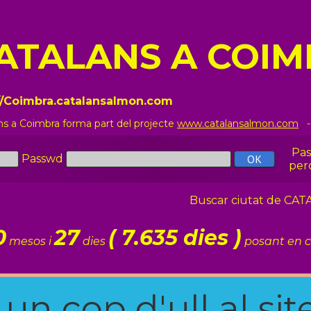
ATALANS A COI
//Coimbra.catalansalmon.com
ns a Coimbra forma part del projecte
www.catalansalmon.com
-
Pa
Passwd
per
Buscar ciutat de C
0
27
( 7.635 dies )
mesos i
dies
posant en c
n cop d'ull al site