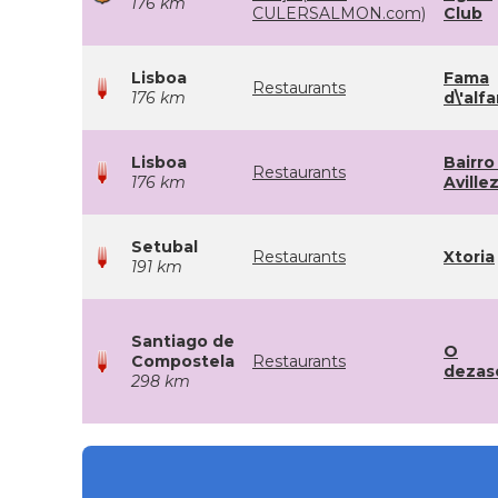
176 km
CULERSALMON.com)
Club
Lisboa
Fama
Restaurants
176 km
d\'alf
Lisboa
Bairro
Restaurants
176 km
Aville
Setubal
Restaurants
Xtoria
191 km
Santiago de
O
Compostela
Restaurants
dezas
298 km