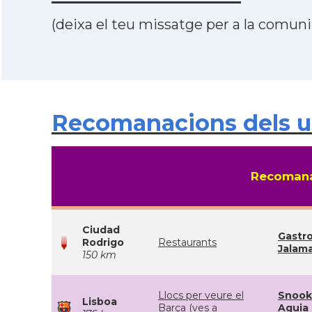
(deixa el teu missatge per a la comunit
Recomanacions dels us
Recomana
Ciudad
Gastr
Rodrigo
Restaurants
Jalam
150 km
Llocs per veure el
Snook
Lisboa
Barça (ves a
Aguia