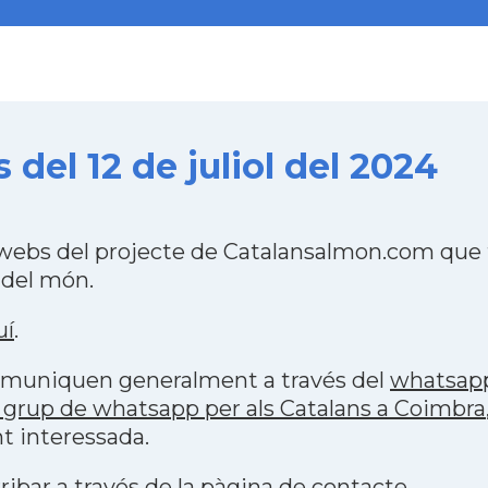
del 12 de juliol del 2024
 webs del projecte de Catalansalmon.com que 
 del món.
uí
.
 comuniquen generalment a través del
whatsap
 grup de whatsapp per als Catalans a Coimbra
t interessada.
ribar a través de la
pàgina de contacte
.