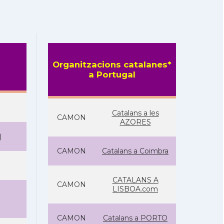
Organitzacions catalanes*
a Portugal
Catalans a les
CAMON
AZORES
)
CAMON
Catalans a Coimbra
CATALANS A
CAMON
LISBOA.com
CAMON
Catalans a PORTO