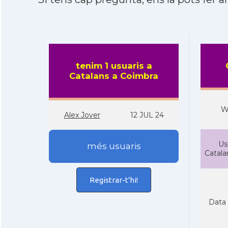
tenim 1 usuaris a
Catalans a Coimbra
W
Alex Jover
12 JUL 24
Us
més usuaris
Catal
Registrar-t'hi!
Data 