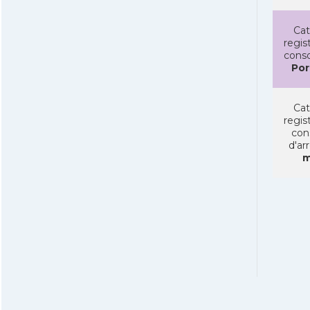
Cat
regist
conso
Por
Cat
regist
con
d'ar
m