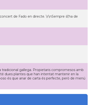
concert de Fado en directe. \r\nSempre s\'ha de
na tradicional gallega. Propietaris compromesos amb
al té dues plantes que han intentat mantenir en la
li poso és que anar de carta és perfecte, però de menú