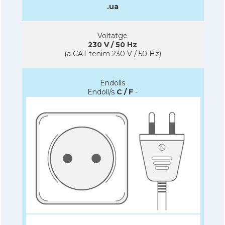
.ua
Voltatge
230 V / 50 Hz
(a CAT tenim 230 V / 50 Hz)
Endolls
Endoll/s
C / F
-