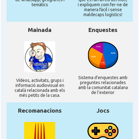
temàtics
i expliquem com fer-ne de
manera fàcil i sense
maldecaps logí­stics!
Mainada
Enquestes
Sistema d'enquestes amb
Ví­deos, activitats, grups i
preguntes relacionades
informació audiovisual en
amb la comunitat catalana
català relacionada amb els
de l'exterior
més petits de la casa.
Recomanacions
Jocs