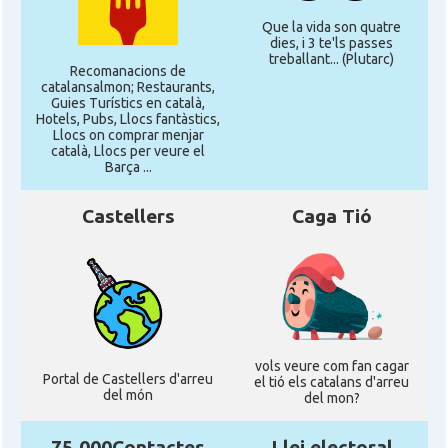
Que la vida son quatre
dies, i 3 te'ls passes
treballant... (Plutarc)
Recomanacions de
catalansalmon; Restaurants,
Guies Turístics en català,
Hotels, Pubs, Llocs fantàstics,
Llocs on comprar menjar
català, Llocs per veure el
Barça ...
Castellers
Caga Tió
vols veure com fan cagar
Portal de Castellers d'arreu
el tió els catalans d'arreu
del món
del mon?
75.000Contactes
Llei electoral