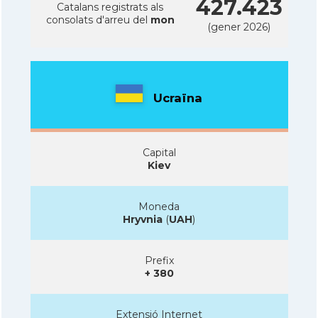
427.423
Catalans registrats als
consolats d'arreu del
mon
(gener 2026)
Ucraïna
Capital
Kiev
Moneda
Hryvnia
(
UAH
)
Prefix
+ 380
Extensió Internet