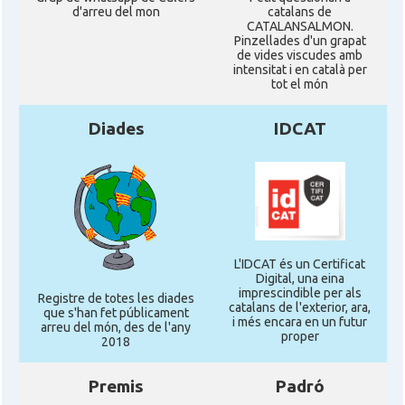
d'arreu del mon
catalans de
CATALANSALMON.
Pinzellades d'un grapat
de vides viscudes amb
intensitat i en català per
tot el món
Diades
IDCAT
L'IDCAT és un Certificat
Digital, una eina
imprescindible per als
Registre de totes les diades
catalans de l'exterior, ara,
que s'han fet públicament
i més encara en un futur
arreu del món, des de l'any
proper
2018
Premis
Padró