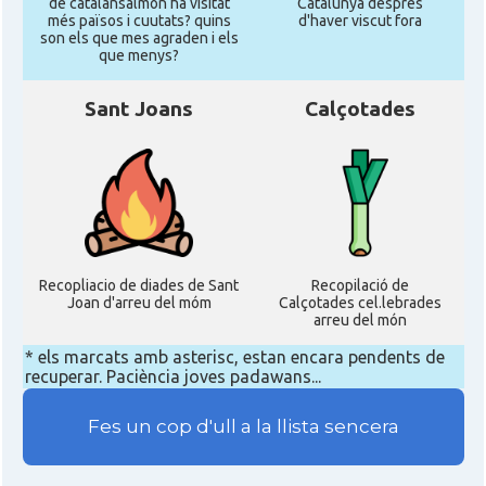
de catalansalmon ha visitat
Catalunya despres
més països i cuutats? quins
d'haver viscut fora
son els que mes agraden i els
que menys?
Sant Joans
Calçotades
Recopliacio de diades de Sant
Recopilació de
Joan d'arreu del móm
Calçotades cel.lebrades
arreu del món
* els marcats amb asterisc, estan encara pendents de
recuperar. Paciència joves padawans...
Fes un cop d'ull a la llista sencera