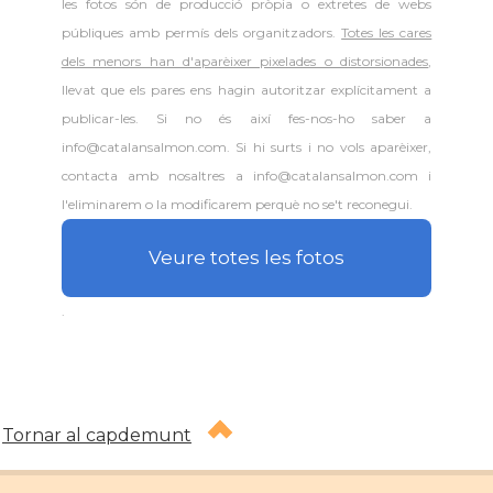
les fotos són de producció pròpia o extretes de webs
públiques amb permís dels organitzadors.
Totes les cares
dels menors han d'aparèixer pixelades o distorsionades
,
llevat que els pares ens hagin autoritzar explícitament a
publicar-les. Si no és així fes-nos-ho saber a
info@catalansalmon.com. Si hi surts i no vols aparèixer,
contacta amb nosaltres a info@catalansalmon.com i
l'eliminarem o la modificarem perquè no se't reconegui.
Veure totes les fotos
.
Tornar al capdemunt