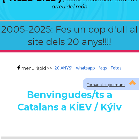
arreu del món
2005-2025: Fes un cop d'ull al
site dels 20 anys!!!!
menu ràpid >>
20 ANYS!
whatsapp
faqs
Fotos
Tornar al capdamunt
Benvingudes/ts a
Catalans a KÍEV / Kýiv