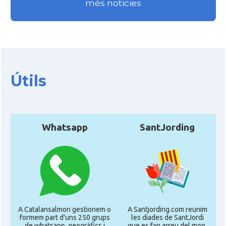
més noticies
Útils
Whatsapp
SantJording
A Catalansalmon gestionem o
A Santjording.com reunim
formem part d'uns 250 grups
les diades de SantJordi
de whatsapp, geogràfics i
que es fan arreu del mon,