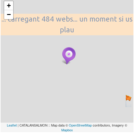
+
−
... carregant 484 webs... un moment si us
plau
Leaflet
| CATALANSALMON :: Map data ©
OpenStreetMap
contributors, Imagery ©
Mapbox