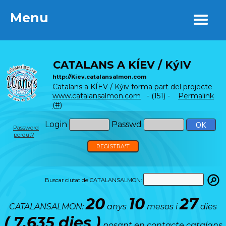
Menu
Menu
CATALANS A KÍEV / KýIV
http://Kiev.catalansalmon.com
Catalans a KÍEV / Kýiv forma part del projecte
www.catalansalmon.com
- (151) -
Permalink
(#)
Login
Passwd
Password
perdut?
REGISTRA'T
Buscar ciutat de CATALANSALMON:
20
10
27
CATALANSALMON:
anys
mesos i
dies
( 7.635 dies )
posant en contacte catalans