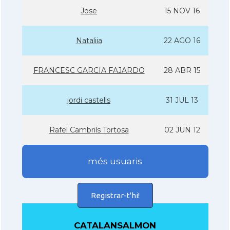
Jose
15 NOV 16
Nataliia
22 AGO 16
FRANCESC GARCIA FAJARDO
28 ABR 15
jordi castells
31 JUL 13
Rafel Cambrils Tortosa
02 JUN 12
més usuaris
Registrar-t'hi!
CATALANSALMON