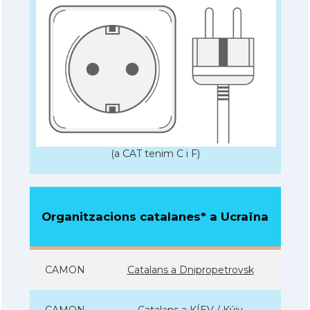
(a CAT tenim C i F)
Organitzacions catalanes* a Ucraïna
CAMON
Catalans a Dnipropetrovsk
CAMON
Catalans a KÍEV / Kýiv