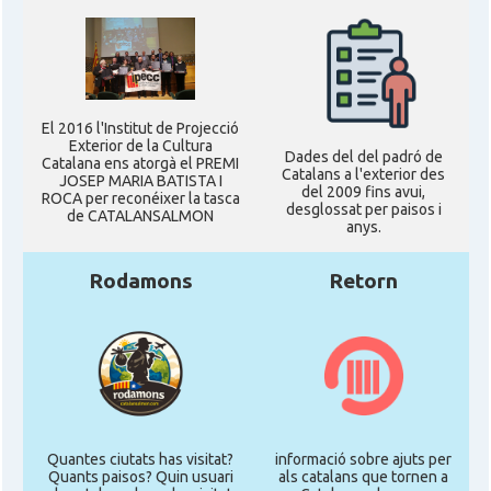
El 2016 l'Institut de Projecció
Exterior de la Cultura
Dades del del padró de
Catalana ens atorgà el PREMI
Catalans a l'exterior des
JOSEP MARIA BATISTA I
del 2009 fins avui,
ROCA per reconéixer la tasca
desglossat per paisos i
de CATALANSALMON
anys.
Rodamons
Retorn
Quantes ciutats has visitat?
informació sobre ajuts per
Quants paisos? Quin usuari
als catalans que tornen a