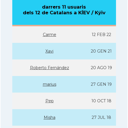
darrers 11 usuaris
dels 12 de Catalans a KÍEV / Kýiv
Carme
12 FEB 22
Xavi
20 GEN 21
Roberto Fernández
20 AGO 19
marius
27 GEN 19
Pep
10 OCT 18
Misha
27 JUL 18