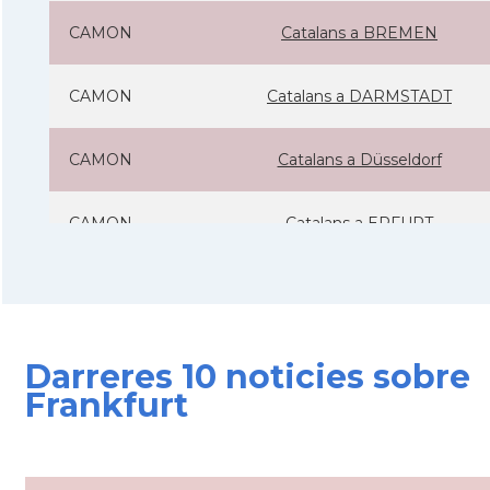
CAMON
Catalans a BREMEN
CAMON
Catalans a DARMSTADT
CAMON
Catalans a Düsseldorf
CAMON
Catalans a ERFURT
CAMON
Catalans a FRANKFURT am Main
CAMON
Catalans a FREIBURG
Darreres 10 noticies sobre
Frankfurt
CAMON
Catalans a GOTTINGEN
CAMON
Catalans a Hamburg