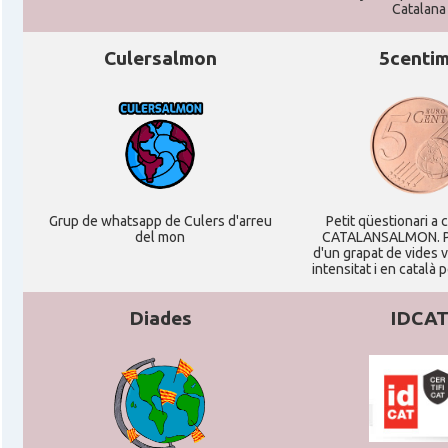
Catalana
Consolat
Consolat general a Frankfurt am Ma
Culersalmon
5centi
Consolat
Consolat general a Hamburg
Consolat
Consolat general a Munich [Münche
Consolat
Consolat general a Stuttgart
Grup de whatsapp de Culers d'arreu
Petit qüestionari a 
del mon
CATALANSALMON. P
Ambaixada
Ambaixada espanyola a Alemanya
d'un grapat de vides 
intensitat i en català 
* + ambaixades i consolats
Diades
IDCA