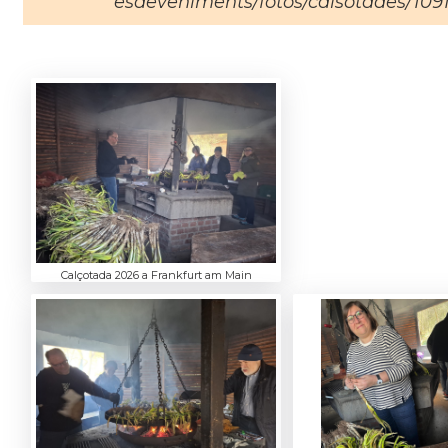
esdeveniments/fotos/calsotades/109
Calçotada 2026 a Frankfurt am Main