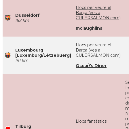
Llocs per veure el
Barça (ves a
Dusseldorf
CULERSALMON.com)
182 km
mclaughlins
Llocs per veure el
Luxembourg
Barça (ves a
[Luxemburg/Lëtzebuerg]
CULERSALMON.com)
191 km
Oscar\'s Diner
S
f
p
e
d
m
N
m
Llocs fantàstics
p
Tilburg