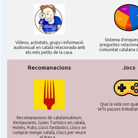
CAMON
Catalans a Stuttgart
CAMON
Catalans a TRIER
Sistema d'enque
CAMON
CATALANS A TÜBINGEN
Ví­deos, activitats, grups i informació
preguntes relacion
audiovisual en català relacionada amb
comunitat catalana d
els més petits de la casa.
Associació Catalana d'Essen E.V. / Katala
Casal
Verein Essen E.V.
Recomanacions
Jocs
Casal
Associació Catalana d'Hamburg "El Pont 
Casal
Casal Català de Frankfurt
Que la vida son quat
te'ls passes treballant
Recomanacions de catalansalmon;
Casal
Casal Català de Stuttgart, Stuttcat e
Restaurants, Guies Turístics en català,
Hotels, Pubs, Llocs fantàstics, Llocs on
comprar menjar català, Llocs per veure
Casal
Catalanets E.V.
el Barça ...