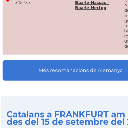
B
302 km
Baarle-Nassau -
N
Baarle-Hertog
d
B
g
t
h
r
u
d
Més recomanacions de Alemanya
Catalans a FRANKFURT am
des del 15 de setembre del