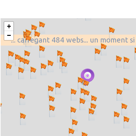
+
−
... carregant 484 webs... un moment si