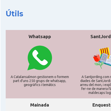
CAMON
Catalans a Koeln - Köln - Colonia
Útils
CAMON
Catalans a LEIPZIG
CAMON
Catalans a Mainz
Whatsapp
SantJord
CAMON
Catalans a MANNHEIM
CAMON
Catalans a MÜNCHEN
CAMON
Catalans a NURNBERG
A Catalansalmon gestionem o formem
A Santjording.com 
part d'uns 250 grups de whatsapp,
diades de SantJordi
geogràfics i temàtics
arreu del mon, i ex
CAMON
Catalans a OLDENBURG
fer-ne de manera fà
maldecaps logí­
CAMON
Catalans a ROSTOCK
Mainada
Enquest