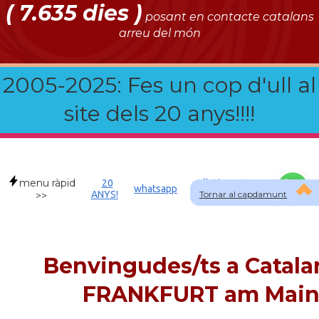
( 7.635 dies )
posant en contacte catalans
arreu del món
2005-2025: Fes un cop d'ull al
site dels 20 anys!!!!
menu ràpid
20
Allotjament a
whatsapp
ANYS!
Tornar al capdamunt
DEU
>>
Benvingudes/ts a Catala
FRANKFURT am Mai