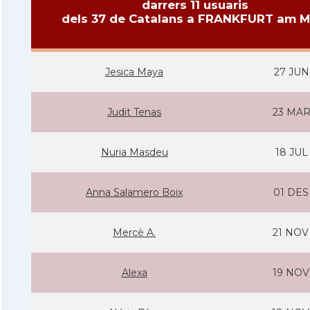
darrers 11 usuaris
dels 37 de Catalans a FRANKFURT am M
Jesica Maya
27 JUN
Judit Tenas
23 MAR
Nuria Masdeu
18 JUL
Anna Salamero Boix
01 DES
Mercè A.
21 NOV
Alexa
19 NOV