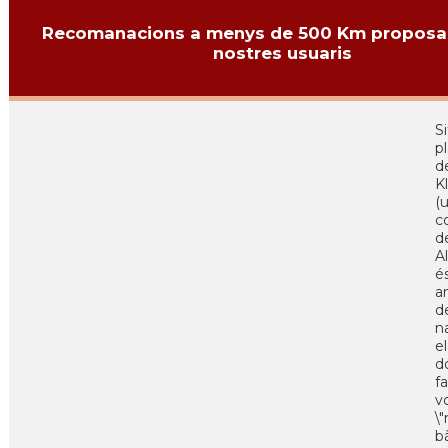
Recomanacions a menys de 500 Km proposa
nostres usuaris
Si
p
d
K
(
c
d
A
é
an
d
n
e
d
fa
v
\
b