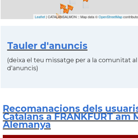
Leaflet
| CATALANSALMON :: Map data ©
OpenStreetMap
contribut
Tauler d'anuncis
(deixa el teu missatge per a la comunitat al
d'anuncis)
Recomanacions dels usuari
Catalans a FRANKFURT am M
Alemanya