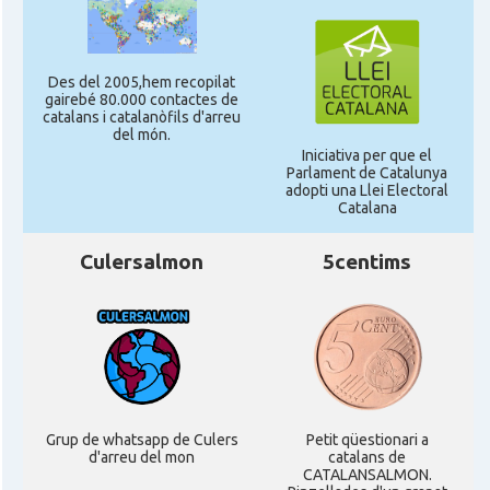
CAMON
Catalans a SOUTHAMPTON
Des del 2005,hem recopilat
CAMON
Catalans a STIRLING
gairebé 80.000 contactes de
catalans i catalanòfils d'arreu
del món.
Iniciativa per que el
CAMON
Catalans a WIGHT
Parlament de Catalunya
adopti una Llei Electoral
Catalana
CAMON
Catalans a YORK
Culersalmon
5centims
Casal
Catalans UK
Casal
Centre Català d'Escòcia
Delegació del Govern al Regne Unit i
Delegació
Irlanda
Grup de whatsapp de Culers
Petit qüestionari a
d'arreu del mon
catalans de
CATALANSALMON.