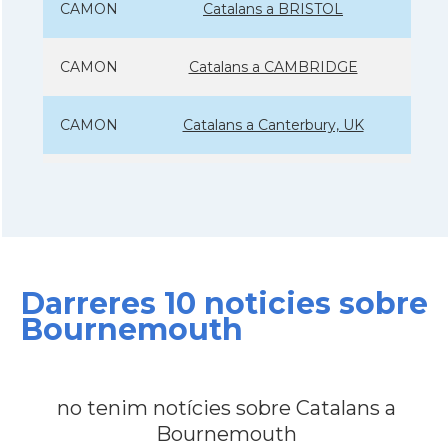
CAMON
Catalans a BRISTOL
CAMON
Catalans a CAMBRIDGE
CAMON
Catalans a Canterbury, UK
CAMON
Catalans a Cardiff
CAMON
Catalans a Chelmsford
Darreres 10 noticies sobre
CAMON
Catalans a CHELTENHAM
Bournemouth
CAMON
Catalans a Chester
no tenim notícies sobre Catalans a
CAMON
Catalans a DERRY
Bournemouth