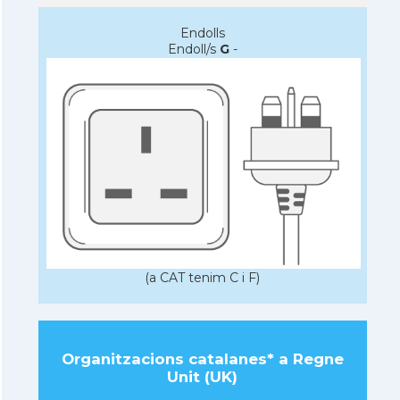
Endolls
Endoll/s
G
-
(a CAT tenim C i F)
Organitzacions catalanes* a Regne
Unit (UK)