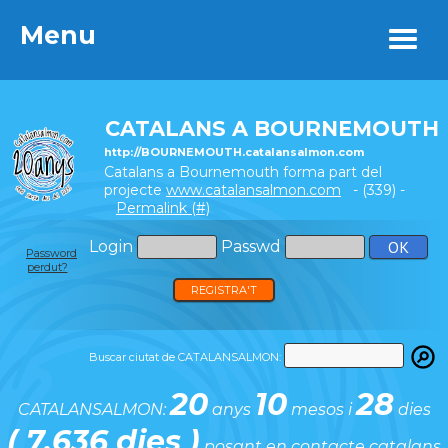
Menu
Menu
CATALANS A BOURNEMOUTH
http://BOURNEMOUTH.catalansalmon.com
Catalans a Bournemouth forma part del
projecte
www.catalansalmon.com
- (339) -
Permalink (#)
Login
Passwd
Password
perdut?
REGISTRA'T
Buscar ciutat de CATALANSALMON:
20
10
28
CATALANSALMON:
anys
mesos i
dies
( 7.636 dies )
posant en contacte catalans