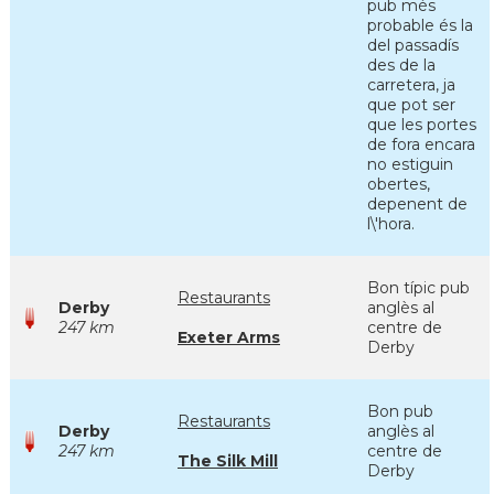
pub més
probable és la
del passadís
des de la
carretera, ja
que pot ser
que les portes
de fora encara
no estiguin
obertes,
depenent de
l\'hora.
Bon típic pub
Restaurants
Derby
anglès al
247 km
centre de
Exeter Arms
Derby
Bon pub
Restaurants
Derby
anglès al
247 km
centre de
The Silk Mill
Derby