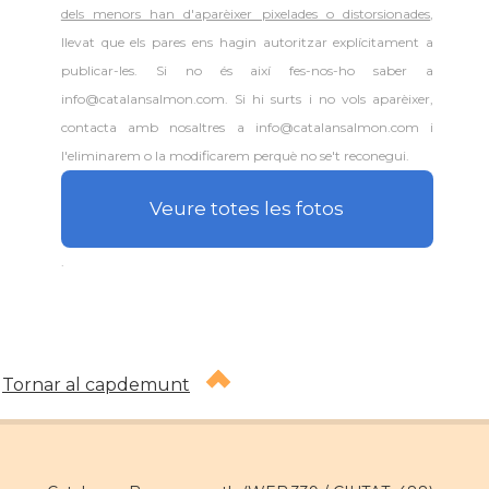
dels menors han d'aparèixer pixelades o distorsionades
,
llevat que els pares ens hagin autoritzar explícitament a
publicar-les. Si no és així fes-nos-ho saber a
info@catalansalmon.com. Si hi surts i no vols aparèixer,
contacta amb nosaltres a info@catalansalmon.com i
l'eliminarem o la modificarem perquè no se't reconegui.
Veure totes les fotos
.
Tornar al capdemunt