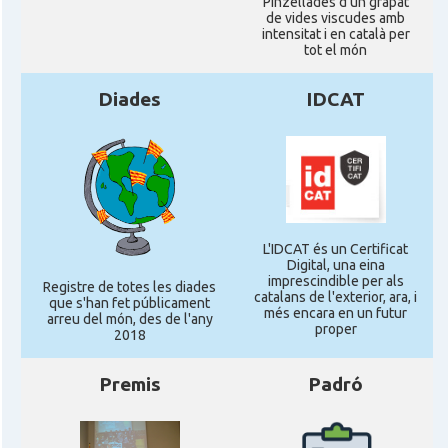
Pinzellades d'un grapat
Consolat
Consolat general a Edinburgh
de vides viscudes amb
intensitat i en català per
tot el món
Consolat
Consolat general a London
Diades
IDCAT
Ambaixada espanyola a Regne Unit
Ambaixada
(UK)
* + ambaixades i consolats
L'IDCAT és un Certificat
Digital, una eina
imprescindible per als
Registre de totes les diades
catalans de l'exterior, ara, i
que s'han fet públicament
més encara en un futur
arreu del món, des de l'any
proper
2018
Premis
Padró