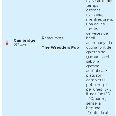
d\'avisar-te del
temps
estimat
d\'espera,
mentres prens
una de les
tantes
cerveses de
Restaurants
barril
Cambridge
acompanyada
217 km
The Wrestlers Pub
d\'una font de
galetes de
gambes amb
sabor a
gamba
autèntica. Els
plats són
complets i
pots menjar
per unes 13-15
lliures (uns 15-
17€, aprox.)
sense la
beguda.
L\'entrada al