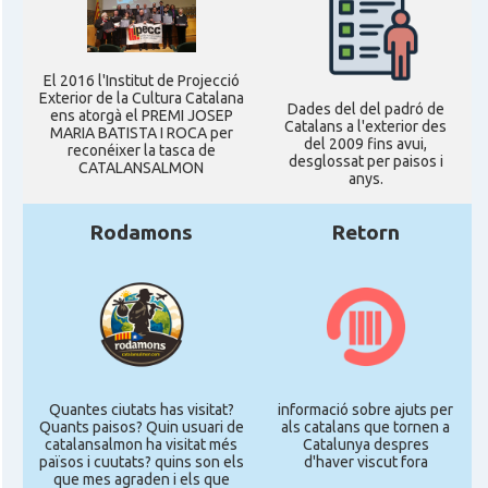
El 2016 l'Institut de Projecció
Exterior de la Cultura Catalana
Dades del del padró de
ens atorgà el PREMI JOSEP
Catalans a l'exterior des
MARIA BATISTA I ROCA per
del 2009 fins avui,
reconéixer la tasca de
desglossat per paisos i
CATALANSALMON
anys.
Rodamons
Retorn
Quantes ciutats has visitat?
informació sobre ajuts per
Quants paisos? Quin usuari de
als catalans que tornen a
catalansalmon ha visitat més
Catalunya despres
països i cuutats? quins son els
d'haver viscut fora
que mes agraden i els que