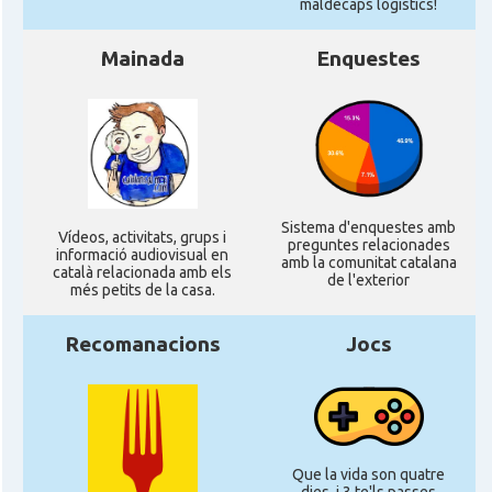
CAMON
Catalans a Ipswich
maldecaps logí­stics!
Mainada
Enquestes
CAMON
Catalans a KETTERING
CAMON
Catalans a Leeds - Uk
CAMON
Catalans a LEICESTER
Sistema d'enquestes amb
Ví­deos, activitats, grups i
preguntes relacionades
CAMON
Catalans a Lincoln
informació audiovisual en
amb la comunitat catalana
català relacionada amb els
de l'exterior
més petits de la casa.
CAMON
Catalans a LIVERPOOL
Recomanacions
Jocs
CAMON
CATALANS A LONDON - Londres
CAMON
CATALANS A MANCHESTER
Que la vida son quatre