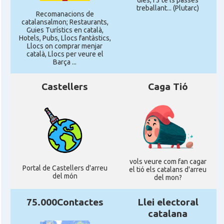
dies, i 3 te'ls passes
CAMON
Catalans a MILTON KEYNES
treballant... (Plutarc)
Recomanacions de
catalansalmon; Restaurants,
Guies Turístics en català,
CAMON
Catalans a Newcastle upon Tyne
Hotels, Pubs, Llocs fantàstics,
Llocs on comprar menjar
català, Llocs per veure el
Barça ...
CAMON
Catalans a NOTTINGHAM
Castellers
Caga Tió
CAMON
Catalans a OXFORD, UK, Anglaterra
CAMON
Catalans a Portsmouth
CAMON
Catalans a READING
vols veure com fan cagar
Portal de Castellers d'arreu
el tió els catalans d'arreu
del món
del mon?
CAMON
Catalans a RUGBY
75.000Contactes
Llei electoral
CAMON
Catalans a SHEFFIELD
catalana