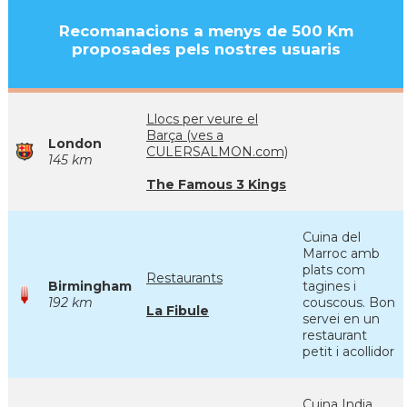
Recomanacions a menys de 500 Km
proposades pels nostres usuaris
Llocs per veure el
Barça (ves a
London
CULERSALMON.com)
145 km
The Famous 3 Kings
Cuina del
Marroc amb
plats com
Restaurants
Birmingham
tagines i
192 km
couscous. Bon
La Fibule
servei en un
restaurant
petit i acollidor
Cuina India