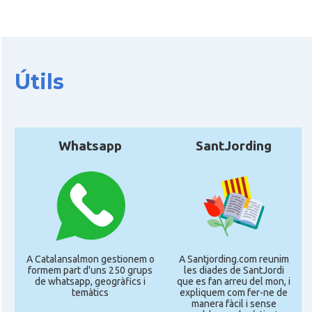
CAMON
CATALANS A EDINBURGH
CAMON
Catalans a Enniskillen
Útils
CAMON
Catalans a EXETER
Catalans a Glasgow -Escòcia -
Whatsapp
SantJording
CAMON
Scotland
CAMON
Catalans a GUERNSEY
CAMON
CATALANS A GUILDFORD
A Catalansalmon gestionem o
A Santjording.com reunim
formem part d'uns 250 grups
les diades de SantJordi
CAMON
Catalans a HEREFORD
de whatsapp, geogràfics i
que es fan arreu del mon, i
temàtics
expliquem com fer-ne de
manera fàcil i sense