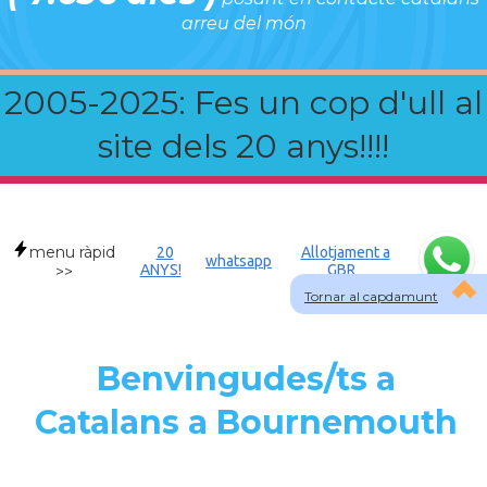
arreu del món
2005-2025: Fes un cop d'ull al
site dels 20 anys!!!!
menu ràpid
20
Allotjament a
whatsapp
ANYS!
GBR
>>
Tornar al capdamunt
Benvingudes/ts a
Catalans a Bournemouth