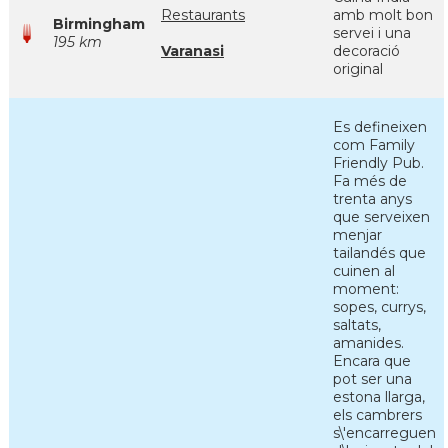
Restaurants
amb molt bon
Birmingham
servei i una
195 km
Varanasi
decoració
original
Es defineixen
com Family
Friendly Pub.
Fa més de
trenta anys
que serveixen
menjar
tailandés que
cuinen al
moment:
sopes, currys,
saltats,
amanides.
Encara que
pot ser una
estona llarga,
els cambrers
s\'encarreguen