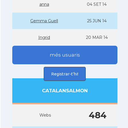
anna
04 SET 14
Gemma Guell
25 JUN 14
Ingrid
20 MAR 14
més usuaris
Registrar-t'hi!
CATALANSALMON
484
Webs