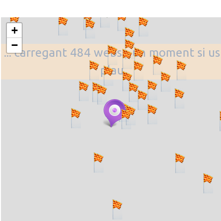
+
−
... carregant 484 webs... un moment si us
plau