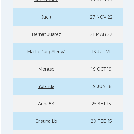
Judit
27 NOV 22
Bernat Juarez
21 MAR 22
Marta Puig Alenyà
13 JUL 21
Montse
19 OCT 19
Yolanda
19 JUN 16
Anna84
25 SET 15
Cristina Lb
20 FEB 15