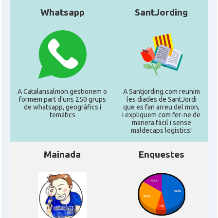
Whatsapp
SantJording
A Catalansalmon gestionem o
A Santjording.com reunim
formem part d'uns 250 grups
les diades de SantJordi
de whatsapp, geogràfics i
que es fan arreu del mon,
temàtics
i expliquem com fer-ne de
manera fàcil i sense
maldecaps logí­stics!
Mainada
Enquestes