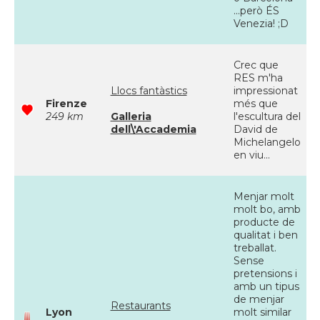
...però ÉS
Venezia! ;D
Crec que
RES m'ha
Llocs fantàstics
impressionat
Firenze
més que
249 km
Galleria
l'escultura del
dell\'Accademia
David de
Michelangelo
en viu...
Menjar molt
molt bo, amb
producte de
qualitat i ben
treballat.
Sense
pretensions i
amb un tipus
de menjar
Restaurants
Lyon
molt similar