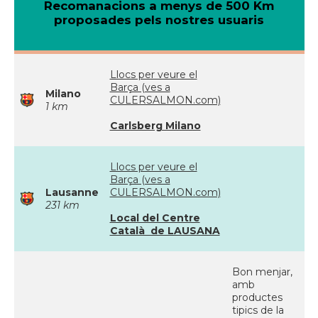
Recomanacions a menys de 500 Km
proposades pels nostres usuaris
Llocs per veure el
Barça (ves a
Milano
CULERSALMON.com)
1 km
Carlsberg Milano
Llocs per veure el
Barça (ves a
Lausanne
CULERSALMON.com)
231 km
Local del Centre
Català de LAUSANA
Bon menjar,
amb
productes
tipics de la