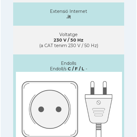
Extensió Internet
.it
Voltatge
230 V / 50 Hz
(a CAT tenim 230 V / 50 Hz)
Endolls
Endoll/s
C / F / L
-