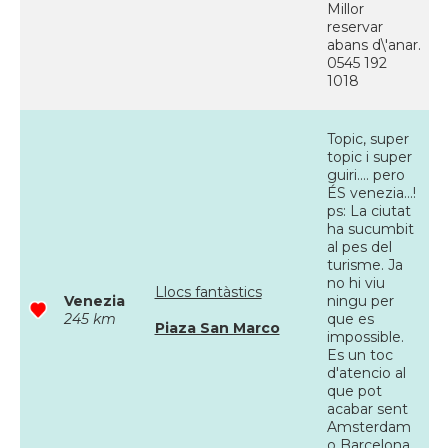
Millor
reservar
abans d\'anar.
0545 192
1018
Topic, super
topic i super
guiri.... pero
ÉS venezia...!
ps: La ciutat
ha sucumbit
al pes del
turisme. Ja
no hi viu
Llocs fantàstics
Venezia
ningu per
245 km
que es
Piaza San Marco
impossible.
Es un toc
d'atencio al
que pot
acabar sent
Amsterdam
o Barcelona