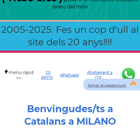
arreu del món
2005-2025: Fes un cop d'ull al
site dels 20 anys!!!!
menu ràpid
20
Allotjament a
whatsapp
ANYS!
ITA
>>
Tornar al capdamunt
Benvingudes/ts a
Catalans a MILANO