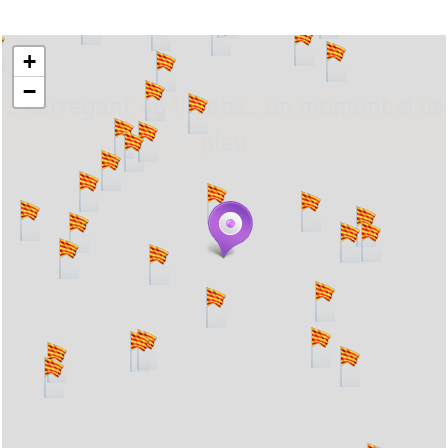
+
−
... carregant 484 webs... un moment si us
plau