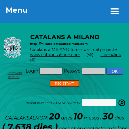
Menu
Menu
CATALANS A MILANO
http://milano.catalansalmon.com
Catalans a MILANO forma part del projecte
www.catalansalmon.com
- (56) -
Permalink
(#)
Login
Passwd
Password
perdut?
REGISTRA'T
Buscar ciutat de CATALANSALMON:
20
10
30
CATALANSALMON:
anys
mesos i
dies
( 7.638 dies )
posant en contacte catalans