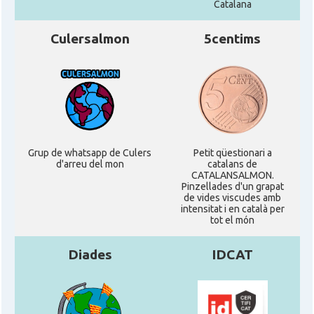
Catalana
Culersalmon
5centims
Grup de whatsapp de Culers
Petit qüestionari a
d'arreu del mon
catalans de
CATALANSALMON.
Pinzellades d'un grapat
de vides viscudes amb
intensitat i en català per
tot el món
Diades
IDCAT