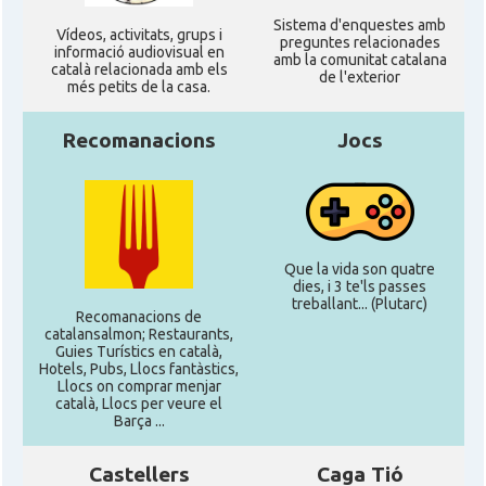
Sistema d'enquestes amb
Ví­deos, activitats, grups i
preguntes relacionades
informació audiovisual en
amb la comunitat catalana
català relacionada amb els
de l'exterior
més petits de la casa.
Recomanacions
Jocs
Que la vida son quatre
dies, i 3 te'ls passes
treballant... (Plutarc)
Recomanacions de
catalansalmon; Restaurants,
Guies Turístics en català,
Hotels, Pubs, Llocs fantàstics,
Llocs on comprar menjar
català, Llocs per veure el
Barça ...
Castellers
Caga Tió