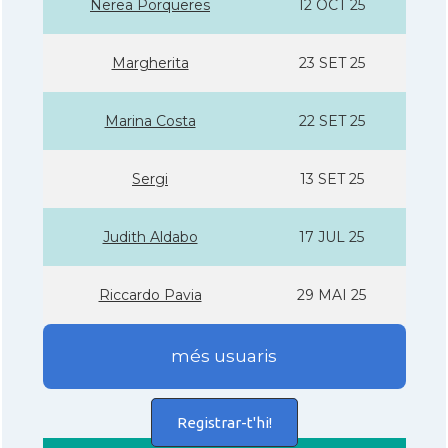
Nerea Porqueres
12 OCT 25
Margherita
23 SET 25
Marina Costa
22 SET 25
Sergi
13 SET 25
Judith Aldabo
17 JUL 25
Riccardo Pavia
29 MAI 25
més usuaris
Registrar-t'hi!