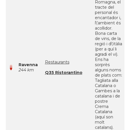
Romagna, el
tracte del
personal és
encantador i,
l\'ambient és
acollidor.
Bona carta
de vins, de la
regió i d\'itàlia
(per a quí li
agradi el vi).
Ens ha
Restaurants
Ravenna
sorprès
244 km
alguns noms
Q35 Ristorantino
de plats com:
Tagliata alla
Catalana o
Gambes a la
catalana i de
postre
Crema
Catalana
(aquí son
molt
catalans).