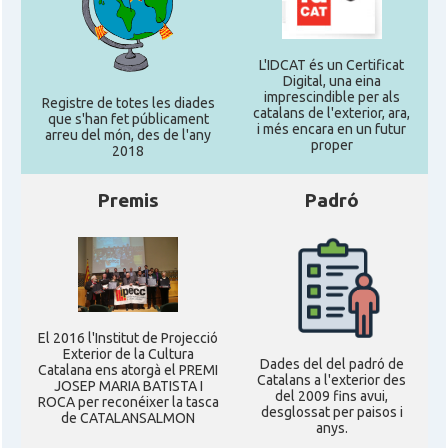
L'IDCAT és un Certificat
Digital, una eina
imprescindible per als
Registre de totes les diades
catalans de l'exterior, ara,
que s'han fet públicament
i més encara en un futur
arreu del món, des de l'any
proper
2018
Premis
Padró
El 2016 l'Institut de Projecció
Exterior de la Cultura
Dades del del padró de
Catalana ens atorgà el PREMI
Catalans a l'exterior des
JOSEP MARIA BATISTA I
del 2009 fins avui,
ROCA per reconéixer la tasca
desglossat per paisos i
de CATALANSALMON
anys.