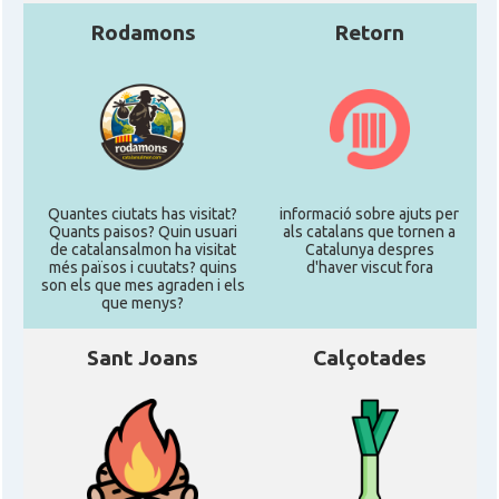
Rodamons
Retorn
Quantes ciutats has visitat?
informació sobre ajuts per
Quants paisos? Quin usuari
als catalans que tornen a
de catalansalmon ha visitat
Catalunya despres
més països i cuutats? quins
d'haver viscut fora
son els que mes agraden i els
que menys?
Sant Joans
Calçotades