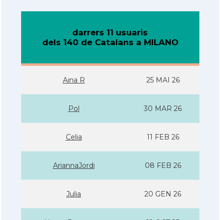
darrers 11 usuaris
dels 140 de Catalans a MILANO
Aina R
25 MAI 26
Pol
30 MAR 26
Celia
11 FEB 26
AriannaJordi
08 FEB 26
Julia
20 GEN 26