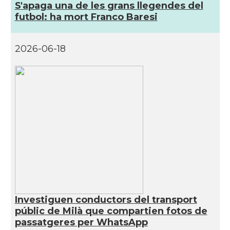
S'apaga una de les grans llegendes del
futbol: ha mort Franco Baresi
Consolat
Consolat general a Milano
Consolat
Consolat general a Napoli
2026-06-18
Consolat
Consolat general a Roma
Ambaixada
Ambaixada espanyola a Itàlia
* + ambaixades i consolats
Investiguen conductors del transport
públic de Milà que compartien fotos de
passatgeres per WhatsApp