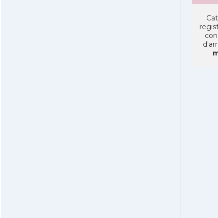
Cat
regist
con
d'ar
m