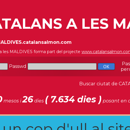
TALANS A LES M
/MALDIVES.catalansalmon.com
 a les MALDIVES forma part del projecte
www.catalansalmon.co
Pa
Passwd
per
Buscar ciutat de C
0
26
( 7.634 dies )
mesos i
dies
posant en c
n cop d'ull al site