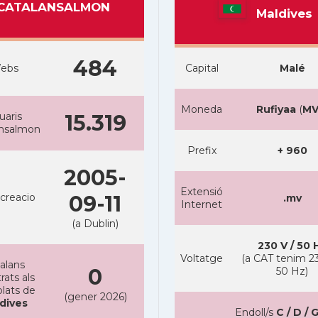
CATALANSALMON
Maldives
484
ebs
Capital
Malé
Moneda
Rufiyaa
(
MV
uaris
15.319
ansalmon
Prefix
+ 960
2005-
Extensió
creacio
09-11
.mv
Internet
(a Dublin)
230 V / 50 
Voltatge
(a CAT tenim 23
alans
0
50 Hz)
rats als
lats de
(gener 2026)
dives
Endoll/s
C / D / G