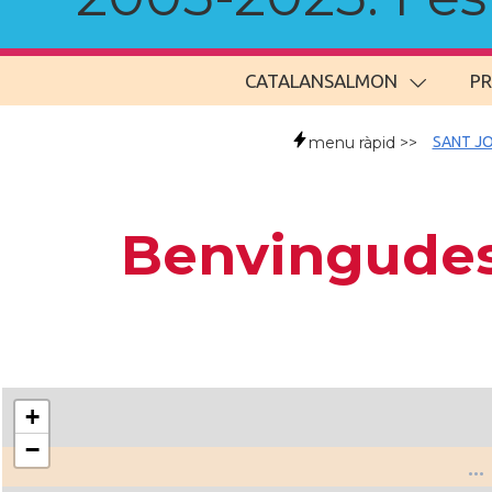
CATALANSALMON
P
menu ràpid >>
SANT JO
Benvingudes/
+
−
..