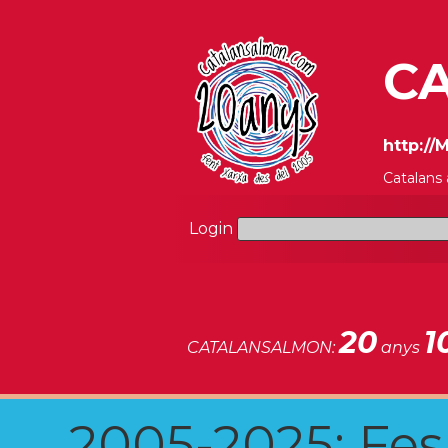
CA
http:/
Catalans
Login
20
1
CATALANSALMON:
anys
2005-2025: Fes u