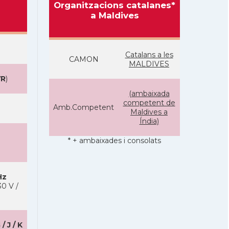
Organitzacions catalanes*
a Maldives
Catalans a les
CAMON
MALDIVES
R
)
(ambaixada
competent de
Amb.Competent
Maldives a
Índia)
* + ambaixades i consolats
Hz
0 V /
 / J / K