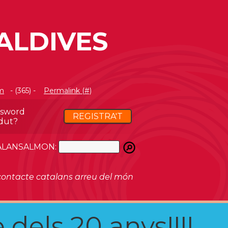
ALDIVES
m
- (365) -
Permalink (#)
ssword
REGISTRA'T
dut?
ATALANSALMON:
ontacte catalans arreu del món
 dels 20 anys!!!!