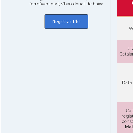
formàven part, s'han donat de baixa
Registrar-t'hi!
W
Us
Catal
Data 
Cat
regist
conso
Mal