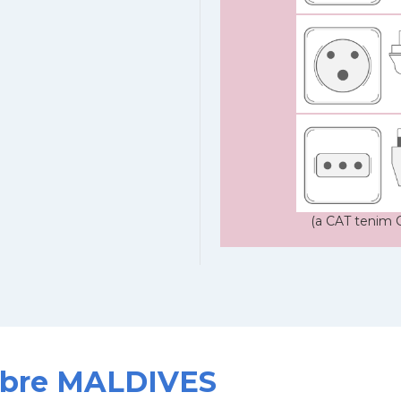
(a CAT tenim C
sobre MALDIVES