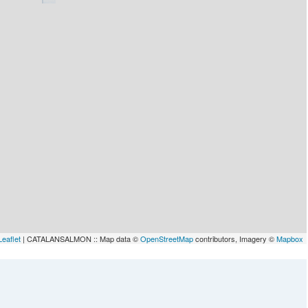
Leaflet
| CATALANSALMON :: Map data ©
OpenStreetMap
contributors, Imagery ©
Mapbox