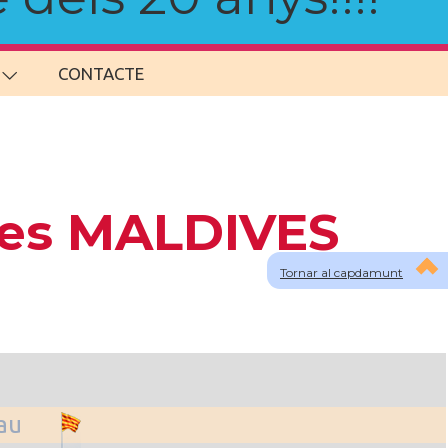
CONTACTE
 les MALDIVES
Tornar al capdamunt
lau