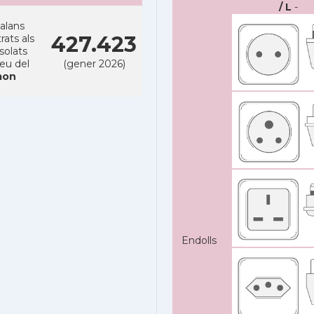
/ L
-
alans
427.423
rats als
solats
reu del
(gener 2026)
on
Endolls