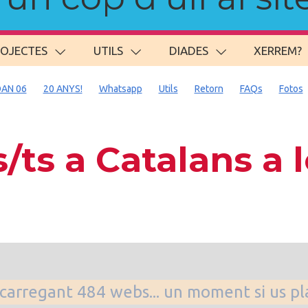
ROJECTES
UTILS
DIADES
XERREM?
AN 06
20 ANYS!
Whatsapp
Utils
Retorn
FAQs
Fotos
ts a Catalans a
. carregant 484 webs... un moment si us p