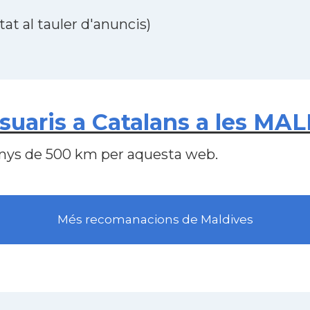
at al tauler d'anuncis)
uaris a Catalans a les MA
nys de 500 km per aquesta web.
Més recomanacions de Maldives