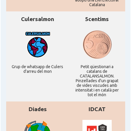
adopti una Llei Electoral
Catalana
CAMON
Catalans a San Antonio - Texas
Culersalmon
5centims
CAMON
Catalans a San Diego
CAMON
Catalans a SAN FRANCISCO
CAMON
Catalans a Sarasota, Florida, USA
Grup de whatsapp de Culers
Petit qüestionari a
d'arreu del mon
catalans de
CATALANSALMON.
CAMON
Catalans a SEATTLE
Pinzellades d'un grapat
de vides viscudes amb
intensitat i en català per
Catalans a Silicon Valley (San Jose),
tot el món
CAMON
California, USA
Diades
IDCAT
CAMON
Catalans a TAMPA