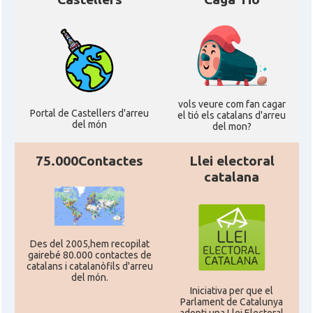
CAMON
Catalans a ORLANDO
Catalans a Philadelphia,
CAMON
Pennsylvania, USA
vols veure com fan cagar
Portal de Castellers d'arreu
el tió els catalans d'arreu
del món
del mon?
CAMON
Catalans a PHOENIX
75.000Contactes
Llei electoral
CAMON
Catalans a Portland (OR)
catalana
CAMON
Catalans a PROVIDENCE
Des del 2005,hem recopilat
CAMON
Catalans a RENO
gairebé 80.000 contactes de
catalans i catalanòfils d'arreu
del món.
Iniciativa per que el
CAMON
Catalans a SAINT LOUIS
Parlament de Catalunya