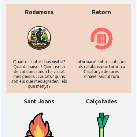
Rodamons
Retorn
Casal
Casal Català del Nord de Califòrnia
Casal dels Països Catalans a
Casal
Califòrnia
Casal
Catalan Institute of America
Quantes ciutats has visitat?
informació sobre ajuts per
Quants paisos? Quin usuari
als catalans que tornen a
Casal
Fundació Paulí Bellet
de catalansalmon ha visitat
Catalunya despres
més països i cuutats? quins
d'haver viscut fora
son els que mes agraden i els
que menys?
North American Catalan Society
Casal
(NACS)
Sant Joans
Calçotades
Acció
ACCIÓ a Austin
Acció
Acció a New York