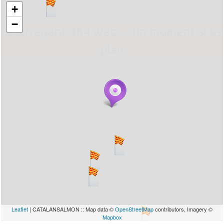
+
−
... carregant 484 webs... un moment si us
plau
Leaflet
| CATALANSALMON :: Map data ©
OpenStreetMap
contributors, Imagery ©
Mapbox