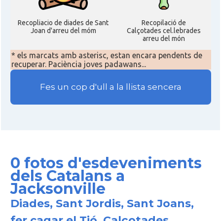
Acció
ACCIÓ a Silicon Valley
Recopliacio de diades de Sant
Recopilació de
Joan d'arreu del móm
Calçotades cel.lebrades
arreu del món
Acció
Acció a Washington DC
* els marcats amb asterisc, estan encara pendents de
recuperar. Paciència joves padawans...
Acció
ACCIÓ Miami
Fes un cop d'ull a la llista sencera
Delegació del Govern als Estats
Delegació
Units i Canadà (New York)
Delegació del Govern als Estats
Delegació
Units i Canadà (Washington)
0 fotos d'esdeveniments
dels Catalans a
Consolat
Consolat general a Boston
Jacksonville
Diades, Sant Jordis, Sant Joans,
Consolat
Consolat general a Chicago
fer cagar el Tió, Calçotades,