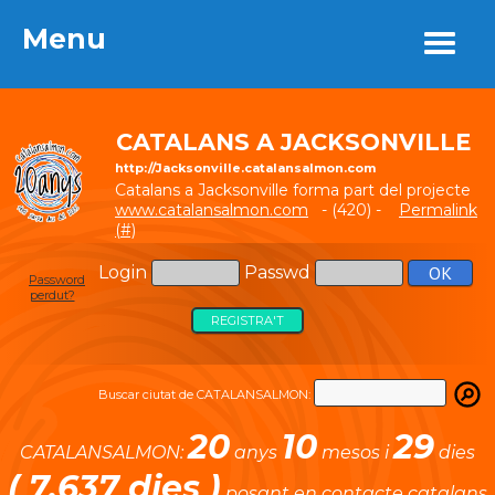
Menu
Menu
CATALANS A JACKSONVILLE
http://Jacksonville.catalansalmon.com
Catalans a Jacksonville forma part del projecte
www.catalansalmon.com
- (420) -
Permalink
(#)
Login
Passwd
Password
perdut?
REGISTRA'T
Buscar ciutat de CATALANSALMON:
20
10
29
CATALANSALMON:
anys
mesos i
dies
( 7.637 dies )
posant en contacte catalans