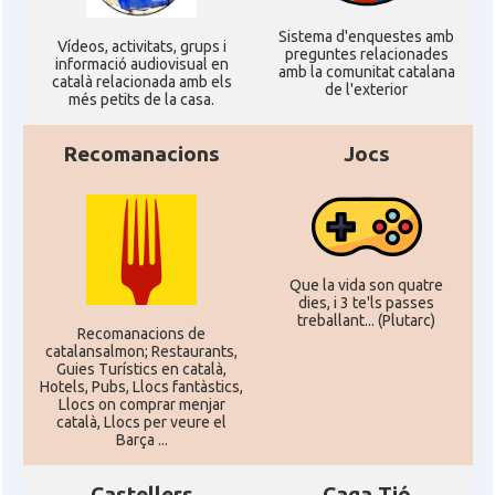
Sistema d'enquestes amb
CAMON
Catalans a Maine, USA
Ví­deos, activitats, grups i
preguntes relacionades
informació audiovisual en
amb la comunitat catalana
català relacionada amb els
de l'exterior
més petits de la casa.
CAMON
Catalans a MIAMI
Recomanacions
Jocs
CAMON
Catalans a MINNESOTA
CAMON
Catalans a NEBRASKA
Que la vida son quatre
CAMON
Catalans a NEW MEXICO
dies, i 3 te'ls passes
treballant... (Plutarc)
Recomanacions de
catalansalmon; Restaurants,
CAMON
Catalans a New Orleans
Guies Turístics en català,
Hotels, Pubs, Llocs fantàstics,
Llocs on comprar menjar
català, Llocs per veure el
CAMON
CATALANS A NEW YORK
Barça ...
Castellers
Caga Tió
CAMON
Catalans a OKLAHOMA