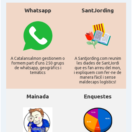
CAMON
Catalans a Houston - Texas
Whatsapp
SantJording
CAMON
Catalans a INDIANA
CAMON
Catalans a IOWA
CAMON
Catalans a IRVINE
A Catalansalmon gestionem o
A Santjording.com reunim
formem part d'uns 250 grups
les diades de SantJordi
de whatsapp, geogràfics i
que es fan arreu del mon,
temàtics
i expliquem com fer-ne de
CAMON
Catalans a Jacksonville
manera fàcil i sense
maldecaps logí­stics!
CAMON
Catalans a Kentucky
Mainada
Enquestes
CAMON
Catalans a Las Vegas
CAMON
Catalans a Los Angeles