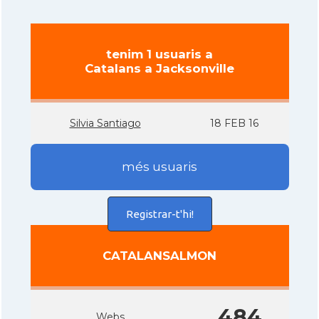
tenim 1 usuaris a
Catalans a Jacksonville
Silvia Santiago
18 FEB 16
més usuaris
Registrar-t'hi!
CATALANSALMON
484
Webs