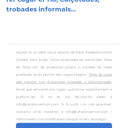
trobades informals...
Consolat
Consolat general a Houston
Consolat
Consolat general a Los Angeles
Consolat
Consolat general a Miami
Aquest és un petit recull aleatori de
fotos d'esdeveniments
Consolat
Consolat general a New York City
(Diades, Sant Jordis, Tions) recopilades als nostre sites. Totes
les fotos són de producció pròpia o extretes de webs
públiques amb permís dels organitzadors.
Totes les cares
Consolat
Consolat general a San Francisco
dels menors han d'aparèixer pixelades o distorsionades
,
llevat que els pares ens hagin autoritzar explícitament a
Consolat
Consolat general a Washington
publicar-les. Si no és així fes-nos-ho saber a
info@catalansalmon.com. Si hi surts i no vols aparèixer,
Ambaixada espanyola a Estats Units
Ambaixada
contacta amb nosaltres a info@catalansalmon.com i
d'Amèrica
l'eliminarem o la modificarem perquè no se't reconegui.
* + ambaixades i consolats