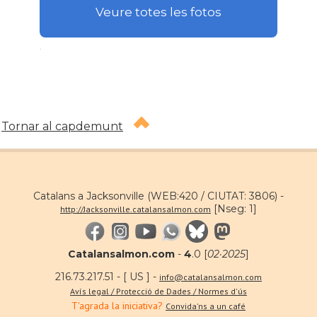
Veure totes les fotos
.
Tornar al capdemunt
Catalans a Jacksonville (WEB:420 / CIUTAT: 3806) -
[Nseg: 1]
http://Jacksonville.catalansalmon.com
Catalansalmon.com
-
4
.0 [
02·2025
]
216.73.217.51 - [ US ] -
info@catalansalmon.com
Avís legal / Protecció de Dades / Normes d'ús
T'agrada la iniciativa?
Convida'ns a un café