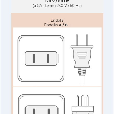
120 V / 60 Hz
(a CAT tenim 230 V / 50 Hz)
Endolls
Endoll/s
A / B
-