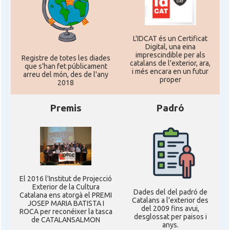
CAMON
Catalans a TENNESSEE
CAMON
Catalans a UTAH
L'IDCAT és un Certificat
Digital, una eina
imprescindible per als
Registre de totes les diades
catalans de l'exterior, ara,
CAMON
Catalans a VIRGINIA
que s'han fet públicament
i més encara en un futur
arreu del món, des de l'any
proper
2018
CAMON
Catalans a WASHINGTON DC
Premis
Padró
CAMON
Catalans a WISCONSIN
CAMON
Catalans a WYOMING
El 2016 l'Institut de Projecció
American Institute for Catalan
Exterior de la Cultura
Casal
Studies (AICS)
Dades del del padró de
Catalana ens atorgà el PREMI
Catalans a l'exterior des
JOSEP MARIA BATISTA I
del 2009 fins avui,
ROCA per reconéixer la tasca
desglossat per paisos i
de CATALANSALMON
Casal
Casal Català de Minnesota
anys.