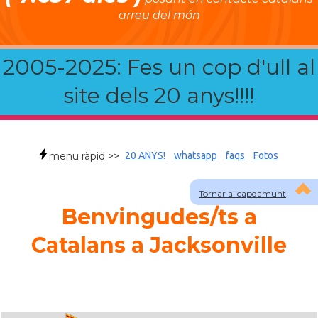
arreu del món
2005-2025: Fes un cop d'ull al
site dels 20 anys!!!!
menu ràpid >>
20 ANYS!
whatsapp
faqs
Fotos
Tornar al capdamunt
Benvingudes/ts a
Catalans a Jacksonville